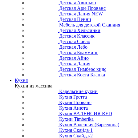
Детская Авиньон
Детская Ари-Прованс
Детская Дания NEW
Детская Пенни
Мебель для детской Скандия
Детская Хельсинки
Детская Классик
Детская Сиело
Детская Лебо
Детская Брамминг
Детская Айно
Детская Дания
Детская Тимберс кидс
Детская Коста Бланка
Кухня
Кухни из массива
Карельские кухни
Кухня Гретта
Кухня Прованс
Кухня Анюта
Кухня ВАЛЕНСИЯ RED
Кухни Timberika
Кухня Валенсия (Барселона)
Кухня Скайда-1
Кухня Скайда-2