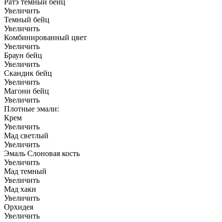
Ратэ темный бейц
Увеличить
Темный бейц
Увеличить
Комбинированный цвет
Увеличить
Браун бейц
Увеличить
Скандик бейц
Увеличить
Магони бейц
Увеличить
Плотные эмали:
Крем
Увеличить
Мад светлый
Увеличить
Эмаль Слоновая кость
Увеличить
Мад темный
Увеличить
Мад хаки
Увеличить
Орхидея
Увеличить