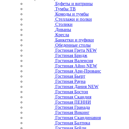
Буфеты и витрины
Тумбы ТВ
Комоды и тумбы
Стеллажи и полки
Столики
Диваны
Кресла
Банкетки и пуфики
Обеденные столы
Гостиная Грета NEW
Гостиная Бридж
Гостиная Валенсия
Гостиная Айно NEW
Гостиная Ари-Прованс
Гостиная Бьерт
Гостиная Рауна
Гостиная Дания NEW
Гостиная Бостон
Гостиная Скандия
Гостиная ПЕННИ
Гостиная Гранада
Гостиная Викинг
Гостиная Скандинавия
Гостиная Балтика
Гостиная Бейли