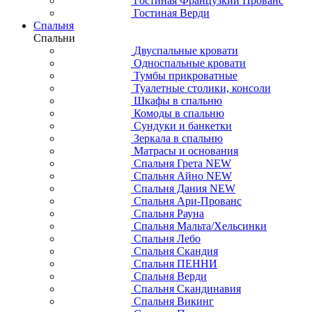
Гостиная Французкий Прованс
Гостиная Верди
Спальня
Спальни
Двуспальные кровати
Односпальные кровати
Тумбы прикроватные
Туалетные столики, консоли
Шкафы в спальню
Комоды в спальню
Сундуки и банкетки
Зеркала в спальню
Матрасы и основания
Спальня Грета NEW
Спальня Айно NEW
Спальня Дания NEW
Спальня Ари-Прованс
Спальня Рауна
Спальня Мальта/Хельсинки
Спальня Лебо
Спальня Скандия
Спальня ПЕННИ
Спальня Верди
Спальня Скандинавия
Спальня Викинг