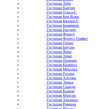
Гостиная Лебо
Гостиная Кантри
Гостиная Ольса-С
Гостиная Бон Вояж
Гостиная Квадро-С
Гостиная Брамминг
Гостиная Рандеву
Гостиная Форест
Гостиная Форест Графит
Гостиная Оникс
Гостиная Брусно
Гостиная Ярви
Гостиная Армо
Гостиная Прованс
Гостиная Калипсо
Гостиная Мексика
Гостиная Роллер
Гостиная Аледжи
Гостиная Эрика
Гостиная Сканди
Гостиная Кымор
Гостиная Мэнсон
Гостиная Авиньон
Гостиная Римини
Гостиная Верона