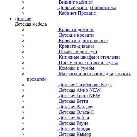
Викинг кабинет
Добрый мастер библиотека
Кабинет Прованс
Детская
Детская мебель
Кровати домики
Детские кровати
Кровати односпальные
Кровати-диваны
Шкафы в детскую
Книжные шкафы и стеллажи
Письменные столы и стулья
Комоды и тумбы
Матрасы и основания для детских
кроватей
Детская Тимберика Кидс
Детская Айно NEW
Детская Грета NEW
Детская Бетти
Детская Рандеву
Детская Ольса-С
Детская Бейли
Детская Рауна
Детская Бридж
Детская Кымор