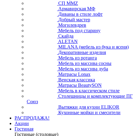
СП ММZ
Армавирская МФ
Диваны в стиле лофт
Добрый мастер
Могилевдрев
Мебель под старину
Скайда
ALETAN
MILANA (мебель из бука и ясеня)
Декоративные изделия
Мебель из ротанга
Мебель из массива сосны
Мебель из массива дуба
Матрасы Lonax
Венская классика
Матрасы BeautySON
Мебель в классическом стиле
Столешницы и комплектующие ПГ
Союз
Вытяжки для кухни ELIKOR
Кухонные мойки и смесители
РАСПРОДАЖА!
Акции
Гостиная
Гостиные (столовые)