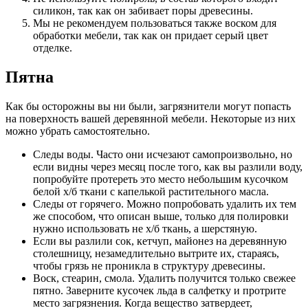
силикон, так как он забивает поры древесины.
Мы не рекомендуем пользоваться также воском для
обработки мебели, так как он придает серый цвет
отделке.
Пятна
Как бы осторожны вы ни были, загрязнители могут попасть
на поверхность вашей деревянной мебели. Некоторые из них
можно убрать самостоятельно.
Следы воды. Часто они исчезают самопроизвольно, но
если видны через месяц после того, как вы разлили воду,
попробуйте протереть это место небольшим кусочком
белой х/б ткани с капелькой растительного масла.
Следы от горячего. Можно попробовать удалить их тем
же способом, что описан выше, только для полировки
нужно использовать не х/б ткань, а шерстяную.
Если вы разлили сок, кетчуп, майонез на деревянную
столешницу, незамедлительно вытрите их, стараясь,
чтобы грязь не проникла в структуру древесины.
Воск, стеарин, смола. Удалить получится только свежее
пятно. Заверните кусочек льда в салфетку и протрите
место загрязнения. Когда вещество затвердеет,