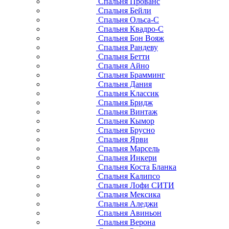
Спальня Прованс
Спальня Бейли
Спальня Ольса-С
Спальня Квадро-С
Спальня Бон Вояж
Спальня Рандеву
Спальня Бетти
Спальня Айно
Спальня Брамминг
Спальня Дания
Спальня Классик
Спальня Бридж
Спальня Винтаж
Спальня Кымор
Спальня Брусно
Спальня Ярви
Спальня Марсель
Спальня Инкери
Спальня Коста Бланка
Спальня Калипсо
Спальня Лофи СИТИ
Спальня Мексика
Спальня Аледжи
Спальня Авиньон
Спальня Верона