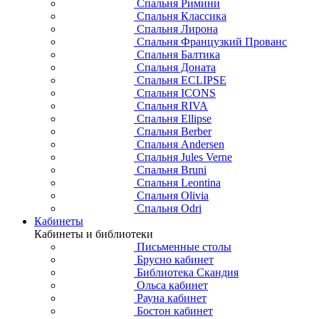
Спальня Римини
Спальня Классика
Спальня Лирона
Спальня Французкий Прованс
Спальня Балтика
Спальня Доната
Спальня ECLIPSE
Спальня ICONS
Спальня RIVA
Спальня Ellipse
Спальня Berber
Спальня Andersen
Спальня Jules Verne
Спальня Bruni
Спальня Leontina
Спальня Olivia
Спальня Odri
Кабинеты
Кабинеты и библиотеки
Письменные столы
Брусно кабинет
Библиотека Скандия
Ольса кабинет
Рауна кабинет
Бостон кабинет