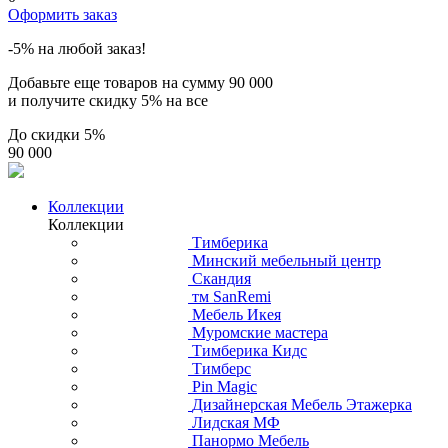
Оформить заказ
-5% на любой заказ!
Добавьте еще товаров на сумму
90 000
и получите скидку
5% на все
До скидки
5%
90 000
Коллекции
Коллекции
Тимберика
Минский мебельный центр
Скандия
тм SanRemi
Мебель Икея
Муромские мастера
Тимберика Кидс
Тимберс
Pin Magic
Дизайнерская Мебель Этажерка
Лидская МФ
Панормо Мебель