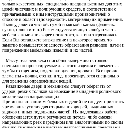
только качественных, специально предназначенных для этих
целей чистящих и полирующих средств, в соответствии с
прилагаемыми к ним инструкциями производителей о
способе и области (поверхности, материалы) их применения.
Пыль удаляется чистой, сухой и мягкой тканью (фланель,
сукно, плюш и т. п.) Рекомендуется очищать любую часть
мебели как можно скорее после того, как она загрязнилась.
Если Вы оставляете загрязнение на некоторое время, то
заметно повышается опасность образования разводов, пятен и
повреждений мебельных изделий и их частей.
Массу тела человека способны выдерживать только
специально проектируемые для этого изделия и элементы -
тумбы с сидением, подставки для ног, кровати. Все прочие
элементы - полки, стенки и т.д. проектируются специально
для хранения определённых вещей.
Раздвижные двери и механизмы следует оберегать от
ударов, резких толчков во избежание выпадения роликового
механизма из направляющих.
При использовании мебельных изделий не следует прилагать
чрезмерные усилия для открывания дверей, выдвижных
ящиков и иных подвижных частей. Их надлежащая работа
обеспечивается путем регулировки петель, либо смазки
направляющих реек парафином или аналогичными по своим
физико-химическим качествам неагрессивными средствами.