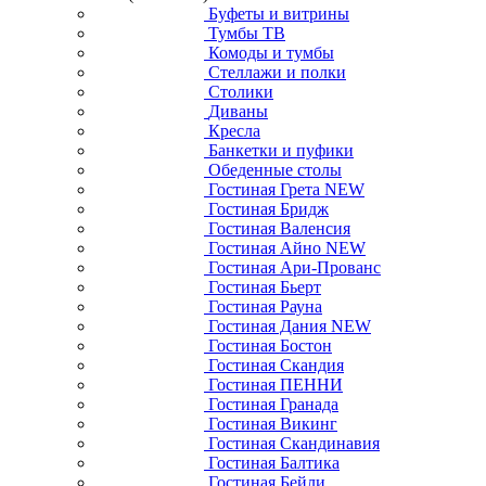
Буфеты и витрины
Тумбы ТВ
Комоды и тумбы
Стеллажи и полки
Столики
Диваны
Кресла
Банкетки и пуфики
Обеденные столы
Гостиная Грета NEW
Гостиная Бридж
Гостиная Валенсия
Гостиная Айно NEW
Гостиная Ари-Прованс
Гостиная Бьерт
Гостиная Рауна
Гостиная Дания NEW
Гостиная Бостон
Гостиная Скандия
Гостиная ПЕННИ
Гостиная Гранада
Гостиная Викинг
Гостиная Скандинавия
Гостиная Балтика
Гостиная Бейли