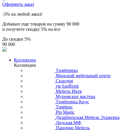
Оформить заказ
-5% на любой заказ!
Добавьте еще товаров на сумму
90 000
и получите скидку
5% на все
До скидки
5%
90 000
Коллекции
Коллекции
Тимберика
Минский мебельный центр
Скандия
тм SanRemi
Мебель Икея
Муромские мастера
Тимберика Кидс
Тимберс
Pin Magic
Дизайнерская Мебель Этажерка
Лидская МФ
Панормо Мебель