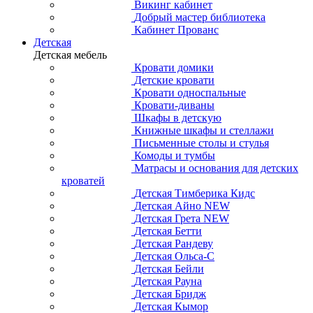
Викинг кабинет
Добрый мастер библиотека
Кабинет Прованс
Детская
Детская мебель
Кровати домики
Детские кровати
Кровати односпальные
Кровати-диваны
Шкафы в детскую
Книжные шкафы и стеллажи
Письменные столы и стулья
Комоды и тумбы
Матрасы и основания для детских
кроватей
Детская Тимберика Кидс
Детская Айно NEW
Детская Грета NEW
Детская Бетти
Детская Рандеву
Детская Ольса-С
Детская Бейли
Детская Рауна
Детская Бридж
Детская Кымор