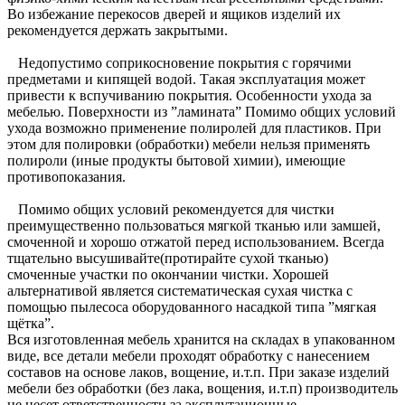
Во избежание перекосов дверей и ящиков изделий их
рекомендуется держать закрытыми.
Недопустимо соприкосновение покрытия с горячими
предметами и кипящей водой. Такая эксплуатация может
привести к вспучиванию покрытия. Особенности ухода за
мебелью. Поверхности из ”ламината” Помимо общих условий
ухода возможно применение полиролей для пластиков. При
этом для полировки (обработки) мебели нельзя применять
полироли (иные продукты бытовой химии), имеющие
противопоказания.
Помимо общих условий рекомендуется для чистки
преимущественно пользоваться мягкой тканью или замшей,
смоченной и хорошо отжатой перед использованием. Всегда
тщательно высушивайте(протирайте сухой тканью)
смоченные участки по окончании чистки. Хорошей
альтернативой является систематическая сухая чистка с
помощью пылесоса оборудованного насадкой типа ”мягкая
щётка”.
Вся изготовленная мебель хранится на складах в упакованном
виде, все детали мебели проходят обработку с нанесением
составов на основе лаков, вощение, и.т.п. При заказе изделий
мебели без обработки (без лака, вощения, и.т.п) производитель
не несет ответственности за эксплутационные