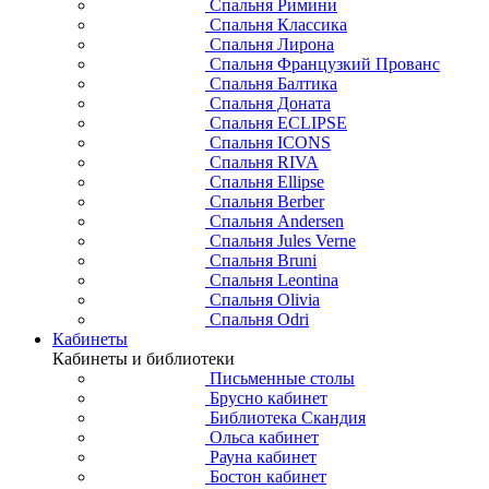
Спальня Римини
Спальня Классика
Спальня Лирона
Спальня Французкий Прованс
Спальня Балтика
Спальня Доната
Спальня ECLIPSE
Спальня ICONS
Спальня RIVA
Спальня Ellipse
Спальня Berber
Спальня Andersen
Спальня Jules Verne
Спальня Bruni
Спальня Leontina
Спальня Olivia
Спальня Odri
Кабинеты
Кабинеты и библиотеки
Письменные столы
Брусно кабинет
Библиотека Скандия
Ольса кабинет
Рауна кабинет
Бостон кабинет