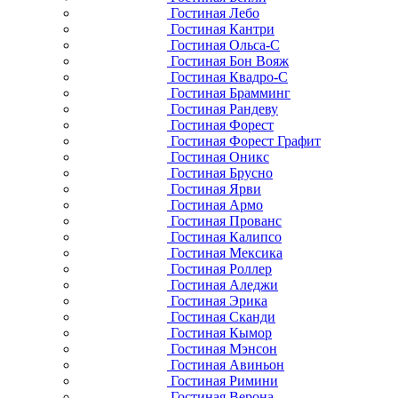
Гостиная Лебо
Гостиная Кантри
Гостиная Ольса-С
Гостиная Бон Вояж
Гостиная Квадро-С
Гостиная Брамминг
Гостиная Рандеву
Гостиная Форест
Гостиная Форест Графит
Гостиная Оникс
Гостиная Брусно
Гостиная Ярви
Гостиная Армо
Гостиная Прованс
Гостиная Калипсо
Гостиная Мексика
Гостиная Роллер
Гостиная Аледжи
Гостиная Эрика
Гостиная Сканди
Гостиная Кымор
Гостиная Мэнсон
Гостиная Авиньон
Гостиная Римини
Гостиная Верона