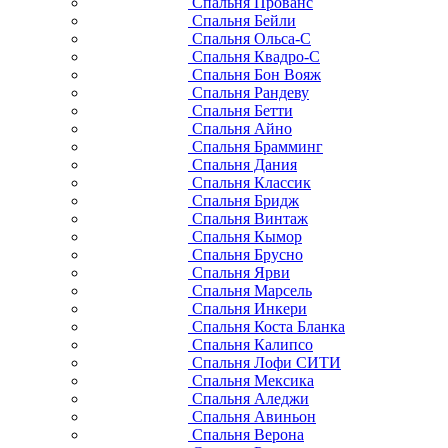
Спальня Прованс
Спальня Бейли
Спальня Ольса-С
Спальня Квадро-С
Спальня Бон Вояж
Спальня Рандеву
Спальня Бетти
Спальня Айно
Спальня Брамминг
Спальня Дания
Спальня Классик
Спальня Бридж
Спальня Винтаж
Спальня Кымор
Спальня Брусно
Спальня Ярви
Спальня Марсель
Спальня Инкери
Спальня Коста Бланка
Спальня Калипсо
Спальня Лофи СИТИ
Спальня Мексика
Спальня Аледжи
Спальня Авиньон
Спальня Верона