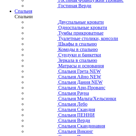
Гостиная Французкий Прованс
Гостиная Верди
Спальня
Спальни
Двуспальные кровати
Односпальные кровати
Тумбы прикроватные
Туалетные столики, консоли
Шкафы в спальню
Комоды в спальню
Сундуки и банкетки
Зеркала в спальню
Матрасы и основания
Спальня Грета NEW
Спальня Айно NEW
Спальня Дания NEW
Спальня Ари-Прованс
Спальня Рауна
Спальня Мальта/Хельсинки
Спальня Лебо
Спальня Скандия
Спальня ПЕННИ
Спальня Верди
Спальня Скандинавия
Спальня Викинг