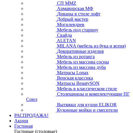
СП ММZ
Армавирская МФ
Диваны в стиле лофт
Добрый мастер
Могилевдрев
Мебель под старину
Скайда
ALETAN
MILANA (мебель из бука и ясеня)
Декоративные изделия
Мебель из ротанга
Мебель из массива сосны
Мебель из массива дуба
Матрасы Lonax
Венская классика
Матрасы BeautySON
Мебель в классическом стиле
Столешницы и комплектующие ПГ
Союз
Вытяжки для кухни ELIKOR
Кухонные мойки и смесители
РАСПРОДАЖА!
Акции
Гостиная
Гостиные (столовые)