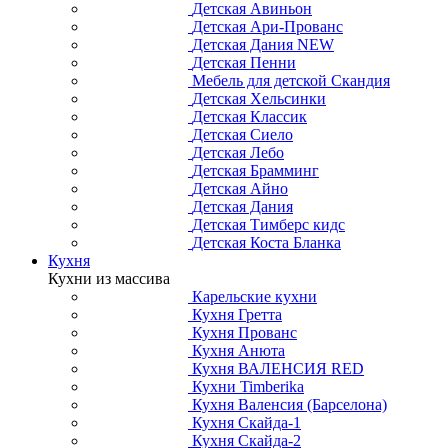
Детская Авиньон
Детская Ари-Прованс
Детская Дания NEW
Детская Пенни
Мебель для детской Скандия
Детская Хельсинки
Детская Классик
Детская Сиело
Детская Лебо
Детская Брамминг
Детская Айно
Детская Дания
Детская Тимберс кидс
Детская Коста Бланка
Кухня
Кухни из массива
Карельские кухни
Кухня Гретта
Кухня Прованс
Кухня Анюта
Кухня ВАЛЕНСИЯ RED
Кухни Timberika
Кухня Валенсия (Барселона)
Кухня Скайда-1
Кухня Скайда-2