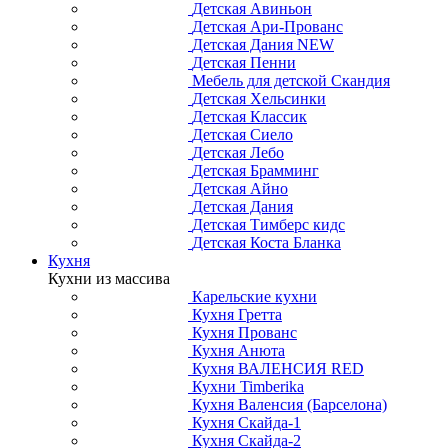
Детская Авиньон
Детская Ари-Прованс
Детская Дания NEW
Детская Пенни
Мебель для детской Скандия
Детская Хельсинки
Детская Классик
Детская Сиело
Детская Лебо
Детская Брамминг
Детская Айно
Детская Дания
Детская Тимберс кидс
Детская Коста Бланка
Кухня
Кухни из массива
Карельские кухни
Кухня Гретта
Кухня Прованс
Кухня Анюта
Кухня ВАЛЕНСИЯ RED
Кухни Timberika
Кухня Валенсия (Барселона)
Кухня Скайда-1
Кухня Скайда-2