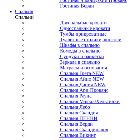
Гостиная Французкий Прованс
Гостиная Верди
Спальня
Спальни
Двуспальные кровати
Односпальные кровати
Тумбы прикроватные
Туалетные столики, консоли
Шкафы в спальню
Комоды в спальню
Сундуки и банкетки
Зеркала в спальню
Матрасы и основания
Спальня Грета NEW
Спальня Айно NEW
Спальня Дания NEW
Спальня Ари-Прованс
Спальня Рауна
Спальня Мальта/Хельсинки
Спальня Лебо
Спальня Скандия
Спальня ПЕННИ
Спальня Верди
Спальня Скандинавия
Спальня Викинг