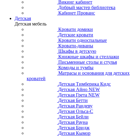
Викинг кабинет
Добрый мастер библиотека
Кабинет Прованс
Детская
Детская мебель
Кровати домики
Детские кровати
Кровати односпальные
Кровати-диваны
Шкафы в детскую
Книжные шкафы и стеллажи
Письменные столы и стулья
Комоды и тумбы
Матрасы и основания для детских
кроватей
Детская Тимберика Кидс
Детская Айно NEW
Детская Грета NEW
Детская Бетти
Детская Рандеву
Детская Ольса-С
Детская Бейли
Детская Рауна
Детская Бридж
Детская Кымор