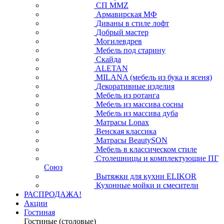
СП ММZ
Армавирская МФ
Диваны в стиле лофт
Добрый мастер
Могилевдрев
Мебель под старину
Скайда
ALETAN
MILANA (мебель из бука и ясеня)
Декоративные изделия
Мебель из ротанга
Мебель из массива сосны
Мебель из массива дуба
Матрасы Lonax
Венская классика
Матрасы BeautySON
Мебель в классическом стиле
Столешницы и комплектующие ПГ
Союз
Вытяжки для кухни ELIKOR
Кухонные мойки и смесители
РАСПРОДАЖА!
Акции
Гостиная
Гостиные (столовые)