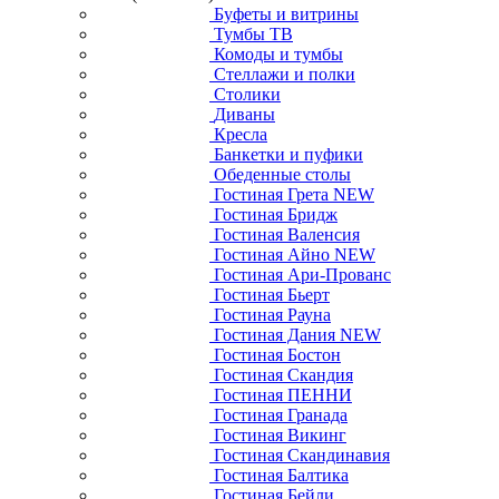
Буфеты и витрины
Тумбы ТВ
Комоды и тумбы
Стеллажи и полки
Столики
Диваны
Кресла
Банкетки и пуфики
Обеденные столы
Гостиная Грета NEW
Гостиная Бридж
Гостиная Валенсия
Гостиная Айно NEW
Гостиная Ари-Прованс
Гостиная Бьерт
Гостиная Рауна
Гостиная Дания NEW
Гостиная Бостон
Гостиная Скандия
Гостиная ПЕННИ
Гостиная Гранада
Гостиная Викинг
Гостиная Скандинавия
Гостиная Балтика
Гостиная Бейли