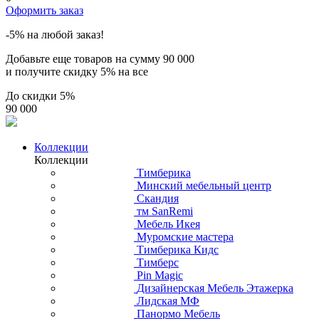
Оформить заказ
-5% на любой заказ!
Добавьте еще товаров на сумму
90 000
и получите скидку
5% на все
До скидки
5%
90 000
Коллекции
Коллекции
Тимберика
Минский мебельный центр
Скандия
тм SanRemi
Мебель Икея
Муромские мастера
Тимберика Кидс
Тимберс
Pin Magic
Дизайнерская Мебель Этажерка
Лидская МФ
Панормо Мебель