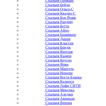
Спальня Прованс
Спальня Бейли
Спальня Ольса-С
Спальня Квадро-С
Спальня Бон Вояж
Спальня Рандеву
Спальня Бетти
Спальня Айно
Спальня Брамминг
Спальня Дания
Спальня Классик
Спальня Бридж
Спальня Винтаж
Спальня Кымор
Спальня Брусно
Спальня Ярви
Спальня Марсель
Спальня Инкери
Спальня Коста Бланка
Спальня Калипсо
Спальня Лофи СИТИ
Спальня Мексика
Спальня Аледжи
Спальня Авиньон
Спальня Верона