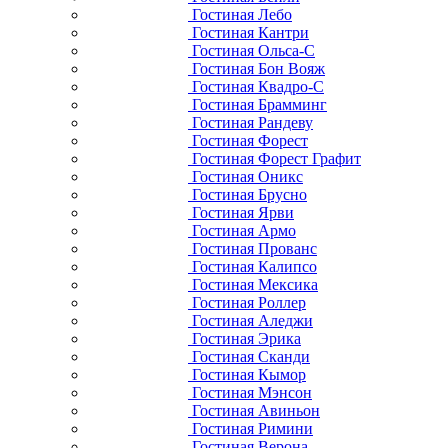
Гостиная Лебо
Гостиная Кантри
Гостиная Ольса-С
Гостиная Бон Вояж
Гостиная Квадро-С
Гостиная Брамминг
Гостиная Рандеву
Гостиная Форест
Гостиная Форест Графит
Гостиная Оникс
Гостиная Брусно
Гостиная Ярви
Гостиная Армо
Гостиная Прованс
Гостиная Калипсо
Гостиная Мексика
Гостиная Роллер
Гостиная Аледжи
Гостиная Эрика
Гостиная Сканди
Гостиная Кымор
Гостиная Мэнсон
Гостиная Авиньон
Гостиная Римини
Гостиная Верона