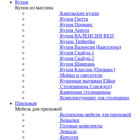
Кухня
Кухни из массива
Карельские кухни
Кухня Гретта
Кухня Прованс
Кухня Анюта
Кухня ВАЛЕНСИЯ RED
Кухни Timberika
Кухня Валенсия (Барселона)
Кухня Скайда-1
Кухня Скайда-2
Кухня Шампань
Кухня Классик (Прованс)
Мойки и смесители
Кухонные вытяжки Elikor
Столешницы Союз(дсп)
Каменные столешницы
Комплектующие для столешниц
Прихожая
Мебель для прихожей
Коллекции мебели для прихожей
Вешалки
Готовые комплекты
Зеркала
Консоли