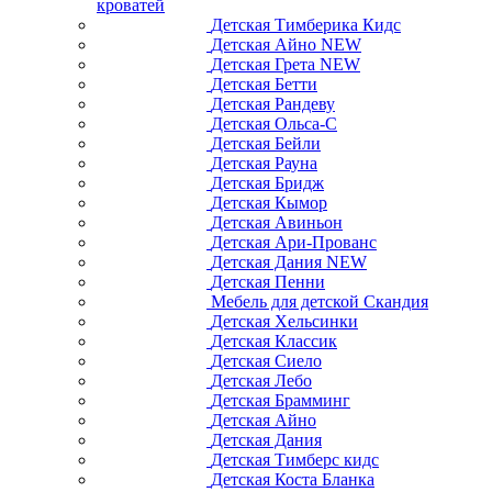
кроватей
Детская Тимберика Кидс
Детская Айно NEW
Детская Грета NEW
Детская Бетти
Детская Рандеву
Детская Ольса-С
Детская Бейли
Детская Рауна
Детская Бридж
Детская Кымор
Детская Авиньон
Детская Ари-Прованс
Детская Дания NEW
Детская Пенни
Мебель для детской Скандия
Детская Хельсинки
Детская Классик
Детская Сиело
Детская Лебо
Детская Брамминг
Детская Айно
Детская Дания
Детская Тимберс кидс
Детская Коста Бланка