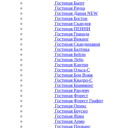
Гостиная Бьерт
Гостиная Рауна
Гостиная Дания NEW
Гостиная Бостон
Гостиная Скандия
Гостиная ПЕННИ
Гостиная Гранада
Гостиная Викинг
Гостиная Скандинавия
Гостиная Балтика
Гостиная Бейли
Гостиная Лебо
Гостиная Кантри
Гостиная Ольса-С
Гостиная Бон Вояж
Гостиная Квадро-С
Гостиная Брамминг
Гостиная Рандеву
Гостиная Форест
Гостиная Форест Графит
Гостиная Оникс
Гостиная Брусно
Гостиная Ярви
Гостиная Армо
Гостиная Прованс