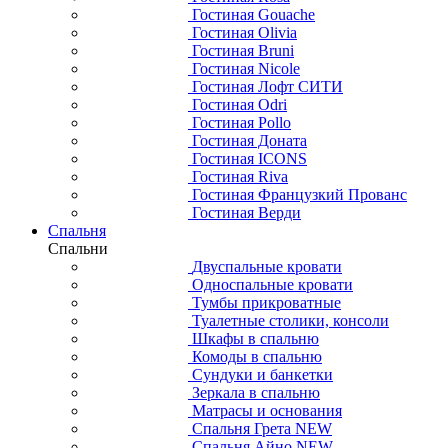
Гостиная Gouache
Гостиная Olivia
Гостиная Bruni
Гостиная Nicole
Гостиная Лофт СИТИ
Гостиная Odri
Гостиная Pollo
Гостиная Доната
Гостиная ICONS
Гостиная Riva
Гостиная Французкий Прованс
Гостиная Верди
Спальня
Спальни
Двуспальные кровати
Односпальные кровати
Тумбы прикроватные
Туалетные столики, консоли
Шкафы в спальню
Комоды в спальню
Сундуки и банкетки
Зеркала в спальню
Матрасы и основания
Спальня Грета NEW
Спальня Айно NEW