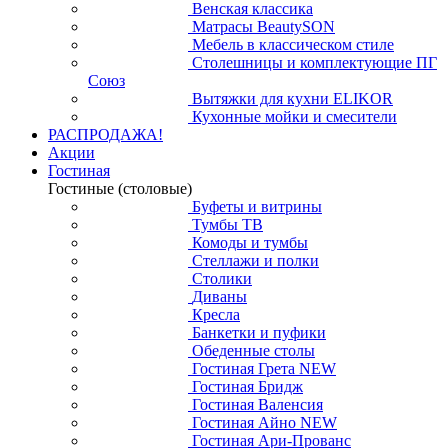
Венская классика
Матрасы BeautySON
Мебель в классическом стиле
Столешницы и комплектующие ПГ
Союз
Вытяжки для кухни ELIKOR
Кухонные мойки и смесители
РАСПРОДАЖА!
Акции
Гостиная
Гостиные (столовые)
Буфеты и витрины
Тумбы ТВ
Комоды и тумбы
Стеллажи и полки
Столики
Диваны
Кресла
Банкетки и пуфики
Обеденные столы
Гостиная Грета NEW
Гостиная Бридж
Гостиная Валенсия
Гостиная Айно NEW
Гостиная Ари-Прованс