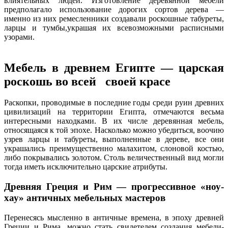
влиятельных людей. Изготовление деревянной мебели
предполагало использование дорогих сортов дерева —
именно из них ремесленники создавали роскошные табуреты,
ларцы и тумбы,украшая их всевозможными расписными
узорами.
Мебель в древнем Египте — царская
роскошь во всей своей красе
Раскопки, проводимые в последние годы среди руин древних
цивилизаций на территории Египта, отмечаются весьма
интересными находками. В их числе деревянная мебель,
относящаяся к той эпохе. Насколько можно убедиться, воочию
узрев ларцы и табуреты, выполненные в дереве, все они
украшались преимущественно малахитом, слоновой костью,
либо покрывались золотом. Столь величественный вид могли
тогда иметь исключительно царские атрибуты.
Древняя Греция и Рим — прогрессивное «ноу-
хау» античных мебельных мастеров
Перенесясь мысленно в античные времена, в эпоху древней
Греции и Рима, можно стать свидетелем создания мебели-