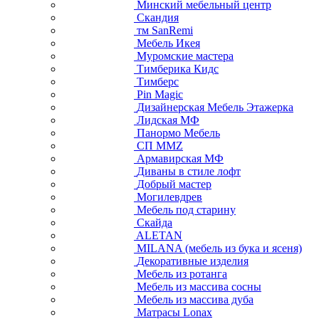
Минский мебельный центр
Скандия
тм SanRemi
Мебель Икея
Муромские мастера
Тимберика Кидс
Тимберс
Pin Magic
Дизайнерская Мебель Этажерка
Лидская МФ
Панормо Мебель
СП ММZ
Армавирская МФ
Диваны в стиле лофт
Добрый мастер
Могилевдрев
Мебель под старину
Скайда
ALETAN
MILANA (мебель из бука и ясеня)
Декоративные изделия
Мебель из ротанга
Мебель из массива сосны
Мебель из массива дуба
Матрасы Lonax