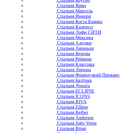
Спальня Брусно
Спальня Ярви
Спальня Марсель
Спальня Инкери
Спальня Коста Бланка
Спальня Калипсо
Спальня Лофи СИТИ
Спальня Мексика
Спальня Аледжи
Спальня Авиньон
Спальня Верона
Спальня Римини
Спальня Классика
Спальня Лирона
Спальня Французкий Прованс
Спальня Балтика
Спальня Доната
Спальня ECLIPSE
Спальня ICONS
Спальня RIVA
Спальня Ellipse
Спальня Berber
Спальня Andersen
Спальня Jules Verne
Спальня Bruni