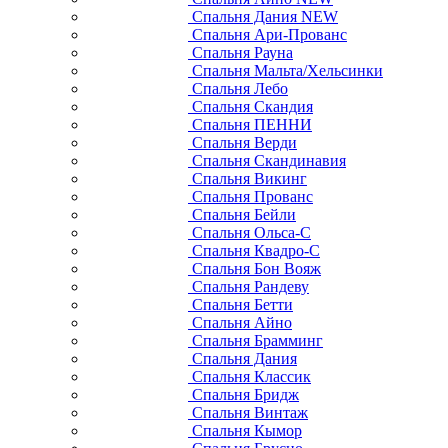
Спальня Дания NEW
Спальня Ари-Прованс
Спальня Рауна
Спальня Мальта/Хельсинки
Спальня Лебо
Спальня Скандия
Спальня ПЕННИ
Спальня Верди
Спальня Скандинавия
Спальня Викинг
Спальня Прованс
Спальня Бейли
Спальня Ольса-С
Спальня Квадро-С
Спальня Бон Вояж
Спальня Рандеву
Спальня Бетти
Спальня Айно
Спальня Брамминг
Спальня Дания
Спальня Классик
Спальня Бридж
Спальня Винтаж
Спальня Кымор