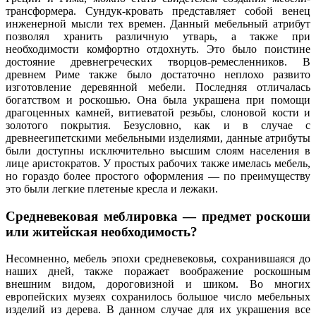
трансформера. Сундук-кровать представляет собой венец
инженерной мысли тех времен. Данный мебельный атрибут
позволял хранить различную утварь, а также при
необходимости комфортно отдохнуть. Это было поистине
достояние древнегреческих творцов-ремесленников. В
древнем Риме также было достаточно неплохо развито
изготовление деревянной мебели. Последняя отличалась
богатством и роскошью. Она была украшена при помощи
драгоценных камней, витиеватой резьбы, слоновой кости и
золотого покрытия. Безусловно, как и в случае с
древнеегипетскими мебельными изделиями, данные атрибуты
были доступны исключительно высшим слоям населения в
лице аристократов. У простых рабочих также имелась мебель,
но гораздо более простого оформления — по преимуществу
это были легкие плетеные кресла и лежаки.
Средневековая меблировка — предмет роскоши
или житейская необходимость?
Несомненно, мебель эпохи средневековья, сохранившаяся до
наших дней, также поражает воображение роскошным
внешним видом, дороговизной и шиком. Во многих
европейских музеях сохранилось большое число мебельных
изделий из дерева. В данном случае для их украшения все