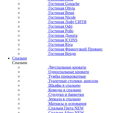
Гостиная Gouache
Гостиная Olivia
Гостиная Bruni
Гостиная Nicole
Гостиная Лофт СИТИ
Гостиная Odri
Гостиная Pollo
Гостиная Доната
Гостиная ICONS
Гостиная Riva
Гостиная Французкий Прованс
Гостиная Верди
Спальня
Спальни
Двуспальные кровати
Односпальные кровати
Тумбы прикроватные
Туалетные столики, консоли
Шкафы в спальню
Комоды в спальню
Сундуки и банкетки
Зеркала в спальню
Матрасы и основания
Спальня Грета NEW
Спальня Айно NEW