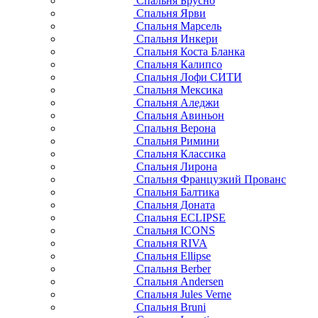
Спальня Брусно
Спальня Ярви
Спальня Марсель
Спальня Инкери
Спальня Коста Бланка
Спальня Калипсо
Спальня Лофи СИТИ
Спальня Мексика
Спальня Аледжи
Спальня Авиньон
Спальня Верона
Спальня Римини
Спальня Классика
Спальня Лирона
Спальня Французкий Прованс
Спальня Балтика
Спальня Доната
Спальня ECLIPSE
Спальня ICONS
Спальня RIVA
Спальня Ellipse
Спальня Berber
Спальня Andersen
Спальня Jules Verne
Спальня Bruni