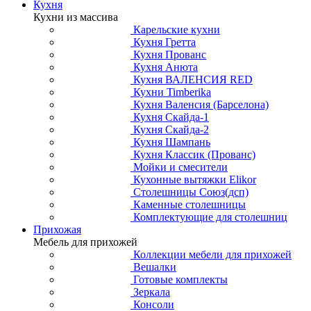
Кухня
Кухни из массива
Карельские кухни
Кухня Гретта
Кухня Прованс
Кухня Анюта
Кухня ВАЛЕНСИЯ RED
Кухни Timberika
Кухня Валенсия (Барселона)
Кухня Скайда-1
Кухня Скайда-2
Кухня Шампань
Кухня Классик (Прованс)
Мойки и смесители
Кухонные вытяжки Elikor
Столешницы Союз(дсп)
Каменные столешницы
Комплектующие для столешниц
Прихожая
Мебель для прихожей
Коллекции мебели для прихожей
Вешалки
Готовые комплекты
Зеркала
Консоли