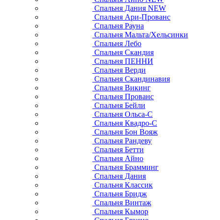
Спальня Дания NEW
Спальня Ари-Прованс
Спальня Рауна
Спальня Мальта/Хельсинки
Спальня Лебо
Спальня Скандия
Спальня ПЕННИ
Спальня Верди
Спальня Скандинавия
Спальня Викинг
Спальня Прованс
Спальня Бейли
Спальня Ольса-С
Спальня Квадро-С
Спальня Бон Вояж
Спальня Рандеву
Спальня Бетти
Спальня Айно
Спальня Брамминг
Спальня Дания
Спальня Классик
Спальня Бридж
Спальня Винтаж
Спальня Кымор