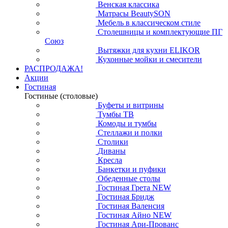
Венская классика
Матрасы BeautySON
Мебель в классическом стиле
Столешницы и комплектующие ПГ
Союз
Вытяжки для кухни ELIKOR
Кухонные мойки и смесители
РАСПРОДАЖА!
Акции
Гостиная
Гостиные (столовые)
Буфеты и витрины
Тумбы ТВ
Комоды и тумбы
Стеллажи и полки
Столики
Диваны
Кресла
Банкетки и пуфики
Обеденные столы
Гостиная Грета NEW
Гостиная Бридж
Гостиная Валенсия
Гостиная Айно NEW
Гостиная Ари-Прованс