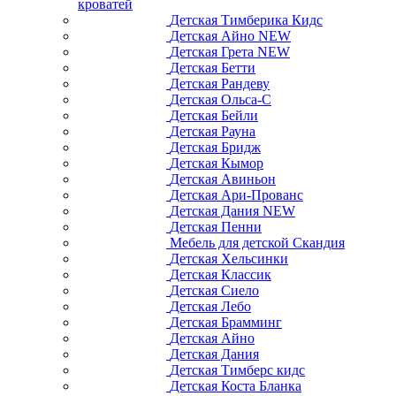
кроватей
Детская Тимберика Кидс
Детская Айно NEW
Детская Грета NEW
Детская Бетти
Детская Рандеву
Детская Ольса-С
Детская Бейли
Детская Рауна
Детская Бридж
Детская Кымор
Детская Авиньон
Детская Ари-Прованс
Детская Дания NEW
Детская Пенни
Мебель для детской Скандия
Детская Хельсинки
Детская Классик
Детская Сиело
Детская Лебо
Детская Брамминг
Детская Айно
Детская Дания
Детская Тимберс кидс
Детская Коста Бланка