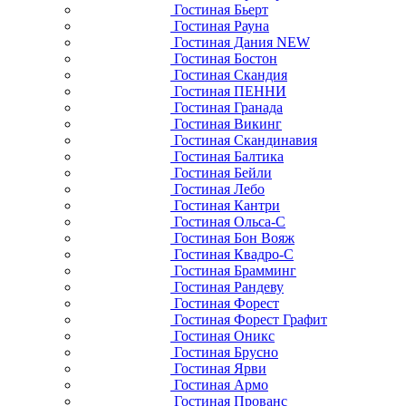
Гостиная Бьерт
Гостиная Рауна
Гостиная Дания NEW
Гостиная Бостон
Гостиная Скандия
Гостиная ПЕННИ
Гостиная Гранада
Гостиная Викинг
Гостиная Скандинавия
Гостиная Балтика
Гостиная Бейли
Гостиная Лебо
Гостиная Кантри
Гостиная Ольса-С
Гостиная Бон Вояж
Гостиная Квадро-С
Гостиная Брамминг
Гостиная Рандеву
Гостиная Форест
Гостиная Форест Графит
Гостиная Оникс
Гостиная Брусно
Гостиная Ярви
Гостиная Армо
Гостиная Прованс