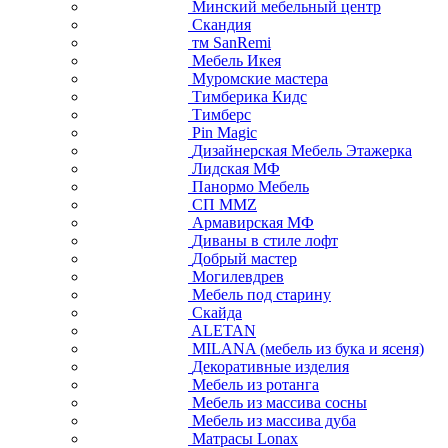
Минский мебельный центр
Скандия
тм SanRemi
Мебель Икея
Муромские мастера
Тимберика Кидс
Тимберс
Pin Magic
Дизайнерская Мебель Этажерка
Лидская МФ
Панормо Мебель
СП ММZ
Армавирская МФ
Диваны в стиле лофт
Добрый мастер
Могилевдрев
Мебель под старину
Скайда
ALETAN
MILANA (мебель из бука и ясеня)
Декоративные изделия
Мебель из ротанга
Мебель из массива сосны
Мебель из массива дуба
Матрасы Lonax