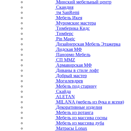
Минский мебельный центр
Скандия
тм SanRemi
Мебель Икея
Муромские мастера
Тимберика Кидс
Тимберс
Pin Magic
Дизайнерская Мебель Этажерка
Лидская МФ
Панормо Мебель
СП ММZ
Армавирская МФ
Диваны в стиле лофт
Добрый мастер
Могилевдрев
Мебель под старину
Скайда
ALETAN
MILANA (мебель из бука и ясеня)
Декоративные изделия
Мебель из ротанга
Мебель из массива сосны
Мебель из массива дуба
Матрасы Lonax