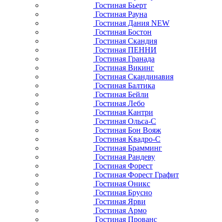
Гостиная Бьерт
Гостиная Рауна
Гостиная Дания NEW
Гостиная Бостон
Гостиная Скандия
Гостиная ПЕННИ
Гостиная Гранада
Гостиная Викинг
Гостиная Скандинавия
Гостиная Балтика
Гостиная Бейли
Гостиная Лебо
Гостиная Кантри
Гостиная Ольса-С
Гостиная Бон Вояж
Гостиная Квадро-С
Гостиная Брамминг
Гостиная Рандеву
Гостиная Форест
Гостиная Форест Графит
Гостиная Оникс
Гостиная Брусно
Гостиная Ярви
Гостиная Армо
Гостиная Прованс