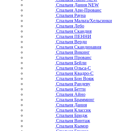
Спальня Дания NEW
Спальня Ари-Прованс
Спальня Рауна
Спальня Мальта/Хельсинки
Спальня Лебо
Спальня Скандия
Спальня ПЕННИ
Спальня Верди
Спальня Скандинавия
Спальня Викинг
Спальня Прованс
Спальня Бейли
Спальня Ольса-С
Спальня Квадро-С
Спальня Бон Вояж
Спальня Рандеву
Спальня Бетти
Спальня Айно
Спальня Брамминг
Спальня Дания
Спальня Классик
Спальня Бридж
Спальня Винтаж
Спальня Кымор