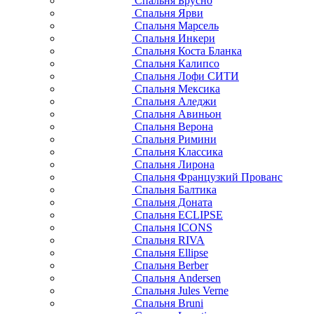
Спальня Брусно
Спальня Ярви
Спальня Марсель
Спальня Инкери
Спальня Коста Бланка
Спальня Калипсо
Спальня Лофи СИТИ
Спальня Мексика
Спальня Аледжи
Спальня Авиньон
Спальня Верона
Спальня Римини
Спальня Классика
Спальня Лирона
Спальня Французкий Прованс
Спальня Балтика
Спальня Доната
Спальня ECLIPSE
Спальня ICONS
Спальня RIVA
Спальня Ellipse
Спальня Berber
Спальня Andersen
Спальня Jules Verne
Спальня Bruni