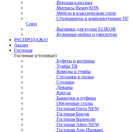
Венская классика
Матрасы BeautySON
Мебель в классическом стиле
Столешницы и комплектующие ПГ
Союз
Вытяжки для кухни ELIKOR
Кухонные мойки и смесители
РАСПРОДАЖА!
Акции
Гостиная
Гостиные (столовые)
Буфеты и витрины
Тумбы ТВ
Комоды и тумбы
Стеллажи и полки
Столики
Диваны
Кресла
Банкетки и пуфики
Обеденные столы
Гостиная Грета NEW
Гостиная Бридж
Гостиная Валенсия
Гостиная Айно NEW
Гостиная Ари-Прованс