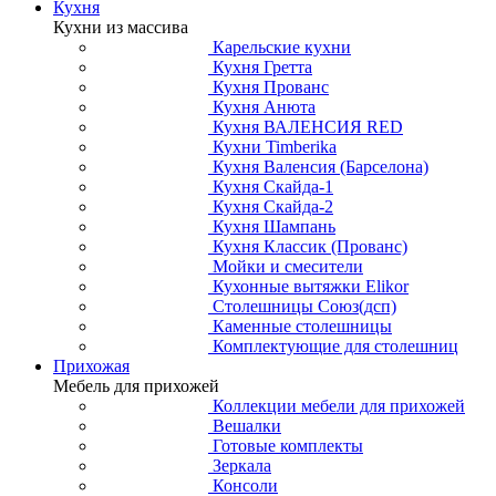
Кухня
Кухни из массива
Карельские кухни
Кухня Гретта
Кухня Прованс
Кухня Анюта
Кухня ВАЛЕНСИЯ RED
Кухни Timberika
Кухня Валенсия (Барселона)
Кухня Скайда-1
Кухня Скайда-2
Кухня Шампань
Кухня Классик (Прованс)
Мойки и смесители
Кухонные вытяжки Elikor
Столешницы Союз(дсп)
Каменные столешницы
Комплектующие для столешниц
Прихожая
Мебель для прихожей
Коллекции мебели для прихожей
Вешалки
Готовые комплекты
Зеркала
Консоли