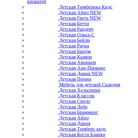
кроватей
Детская Тимберика Кидс
Детская Айно NEW
Детская Грета NEW
Детская Бетти
Детская Рандеву
Детская Ольса-С
Детская Бейли
Детская Рауна
Детская Бридж
Детская Кымор
Детская Авиньон
Детская Ари-Прованс
Детская Дания NEW
Детская Пенни
Мебель для детской Скандия
Детская Хельсинки
Детская Классик
Детская Сиело
Детская Лебо
Детская Брамминг
Детская Айно
Детская Дания
Детская Тимберс кидс
Детская Коста Бланка