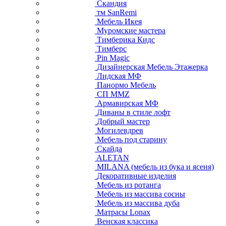
Скандия
тм SanRemi
Мебель Икея
Муромские мастера
Тимберика Кидс
Тимберс
Pin Magic
Дизайнерская Мебель Этажерка
Лидская МФ
Панормо Мебель
СП ММZ
Армавирская МФ
Диваны в стиле лофт
Добрый мастер
Могилевдрев
Мебель под старину
Скайда
ALETAN
MILANA (мебель из бука и ясеня)
Декоративные изделия
Мебель из ротанга
Мебель из массива сосны
Мебель из массива дуба
Матрасы Lonax
Венская классика