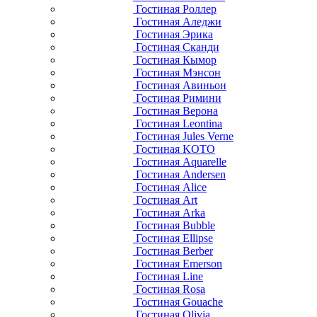
Гостиная Роллер
Гостиная Аледжи
Гостиная Эрика
Гостиная Сканди
Гостиная Кымор
Гостиная Мэнсон
Гостиная Авиньон
Гостиная Римини
Гостиная Верона
Гостиная Leontina
Гостиная Jules Verne
Гостиная KOTO
Гостиная Aquarelle
Гостиная Andersen
Гостиная Alice
Гостиная Art
Гостиная Arka
Гостиная Bubble
Гостиная Ellipse
Гостиная Berber
Гостиная Emerson
Гостиная Line
Гостиная Rosa
Гостиная Gouache
Гостиная Olivia