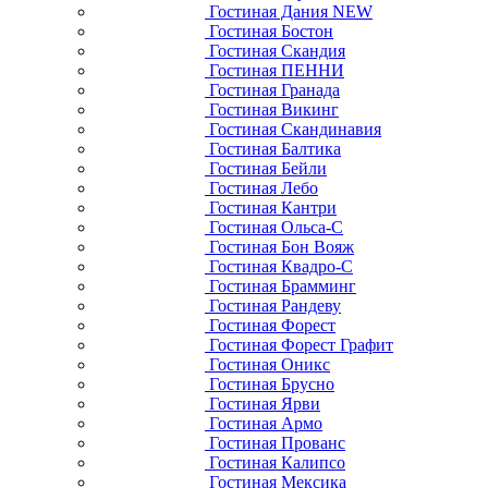
Гостиная Дания NEW
Гостиная Бостон
Гостиная Скандия
Гостиная ПЕННИ
Гостиная Гранада
Гостиная Викинг
Гостиная Скандинавия
Гостиная Балтика
Гостиная Бейли
Гостиная Лебо
Гостиная Кантри
Гостиная Ольса-С
Гостиная Бон Вояж
Гостиная Квадро-С
Гостиная Брамминг
Гостиная Рандеву
Гостиная Форест
Гостиная Форест Графит
Гостиная Оникс
Гостиная Брусно
Гостиная Ярви
Гостиная Армо
Гостиная Прованс
Гостиная Калипсо
Гостиная Мексика