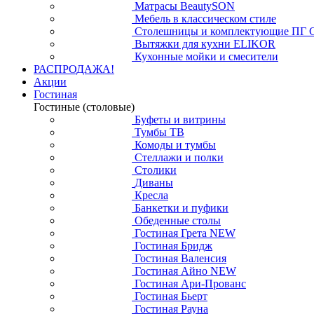
Матрасы BeautySON
Мебель в классическом стиле
Столешницы и комплектующие ПГ 
Вытяжки для кухни ELIKOR
Кухонные мойки и смесители
РАСПРОДАЖА!
Акции
Гостиная
Гостиные (столовые)
Буфеты и витрины
Тумбы ТВ
Комоды и тумбы
Стеллажи и полки
Столики
Диваны
Кресла
Банкетки и пуфики
Обеденные столы
Гостиная Грета NEW
Гостиная Бридж
Гостиная Валенсия
Гостиная Айно NEW
Гостиная Ари-Прованс
Гостиная Бьерт
Гостиная Рауна