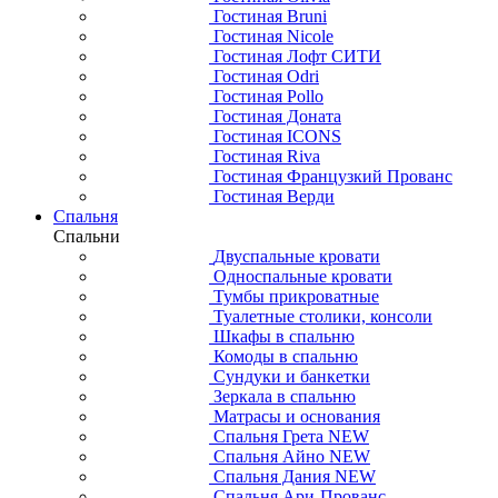
Гостиная Bruni
Гостиная Nicole
Гостиная Лофт СИТИ
Гостиная Odri
Гостиная Pollo
Гостиная Доната
Гостиная ICONS
Гостиная Riva
Гостиная Французкий Прованс
Гостиная Верди
Спальня
Спальни
Двуспальные кровати
Односпальные кровати
Тумбы прикроватные
Туалетные столики, консоли
Шкафы в спальню
Комоды в спальню
Сундуки и банкетки
Зеркала в спальню
Матрасы и основания
Спальня Грета NEW
Спальня Айно NEW
Спальня Дания NEW
Спальня Ари-Прованс