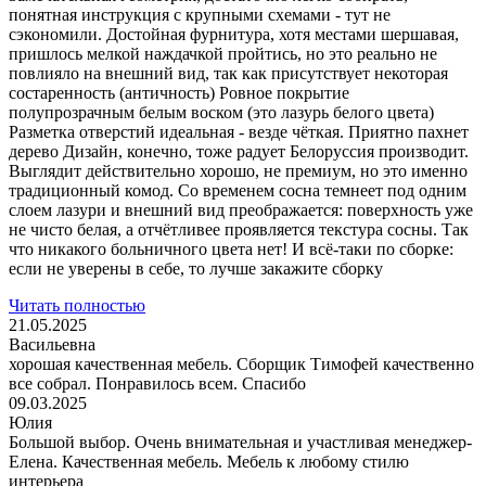
понятная инструкция с крупными схемами - тут не
сэкономили. Достойная фурнитура, хотя местами шершавая,
пришлось мелкой наждачкой пройтись, но это реально не
повлияло на внешний вид, так как присутствует некоторая
состаренность (античность) Ровное покрытие
полупрозрачным белым воском (это лазурь белого цвета)
Разметка отверстий идеальная - везде чёткая. Приятно пахнет
дерево Дизайн, конечно, тоже радует Белоруссия производит.
Выглядит действительно хорошо, не премиум, но это именно
традиционный комод. Со временем сосна темнеет под одним
слоем лазури и внешний вид преображается: поверхность уже
не чисто белая, а отчётливее проявляется текстура сосны. Так
что никакого больничного цвета нет! И всё-таки по сборке:
если не уверены в себе, то лучше закажите сборку
Читать полностью
21.05.2025
Васильевна
хорошая качественная мебель. Сборщик Тимофей качественно
все собрал. Понравилось всем. Спасибо
09.03.2025
Юлия
Большой выбор. Очень внимательная и участливая менеджер-
Елена. Качественная мебель. Мебель к любому стилю
интерьера