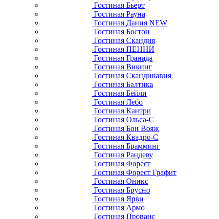
Гостиная Бьерт
Гостиная Рауна
Гостиная Дания NEW
Гостиная Бостон
Гостиная Скандия
Гостиная ПЕННИ
Гостиная Гранада
Гостиная Викинг
Гостиная Скандинавия
Гостиная Балтика
Гостиная Бейли
Гостиная Лебо
Гостиная Кантри
Гостиная Ольса-С
Гостиная Бон Вояж
Гостиная Квадро-С
Гостиная Брамминг
Гостиная Рандеву
Гостиная Форест
Гостиная Форест Графит
Гостиная Оникс
Гостиная Брусно
Гостиная Ярви
Гостиная Армо
Гостиная Прованс