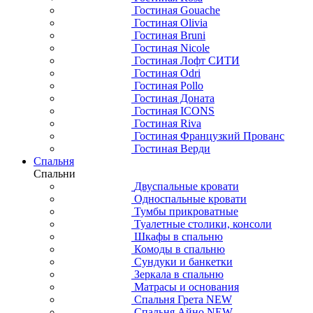
Гостиная Gouache
Гостиная Olivia
Гостиная Bruni
Гостиная Nicole
Гостиная Лофт СИТИ
Гостиная Odri
Гостиная Pollo
Гостиная Доната
Гостиная ICONS
Гостиная Riva
Гостиная Французкий Прованс
Гостиная Верди
Спальня
Спальни
Двуспальные кровати
Односпальные кровати
Тумбы прикроватные
Туалетные столики, консоли
Шкафы в спальню
Комоды в спальню
Сундуки и банкетки
Зеркала в спальню
Матрасы и основания
Спальня Грета NEW
Спальня Айно NEW