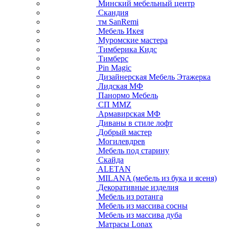
Минский мебельный центр
Скандия
тм SanRemi
Мебель Икея
Муромские мастера
Тимберика Кидс
Тимберс
Pin Magic
Дизайнерская Мебель Этажерка
Лидская МФ
Панормо Мебель
СП ММZ
Армавирская МФ
Диваны в стиле лофт
Добрый мастер
Могилевдрев
Мебель под старину
Скайда
ALETAN
MILANA (мебель из бука и ясеня)
Декоративные изделия
Мебель из ротанга
Мебель из массива сосны
Мебель из массива дуба
Матрасы Lonax