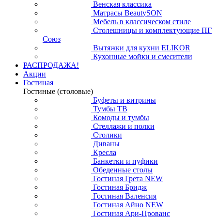
Венская классика
Матрасы BeautySON
Мебель в классическом стиле
Столешницы и комплектующие ПГ
Союз
Вытяжки для кухни ELIKOR
Кухонные мойки и смесители
РАСПРОДАЖА!
Акции
Гостиная
Гостиные (столовые)
Буфеты и витрины
Тумбы ТВ
Комоды и тумбы
Стеллажи и полки
Столики
Диваны
Кресла
Банкетки и пуфики
Обеденные столы
Гостиная Грета NEW
Гостиная Бридж
Гостиная Валенсия
Гостиная Айно NEW
Гостиная Ари-Прованс