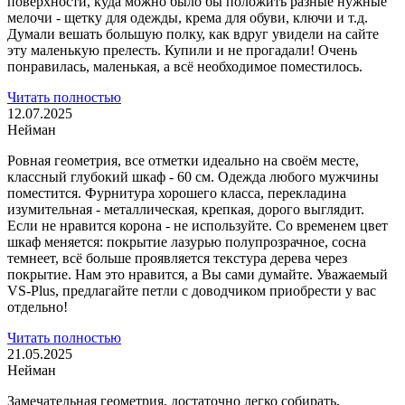
поверхности, куда можно было бы положить разные нужные
мелочи - щетку для одежды, крема для обуви,
ключи и т.д.
Думали вешать большую полку, как вдруг увидели на сайте
эту маленькую прелесть. Купили и не прогадали! Очень
понравилась, маленькая, а всё необходимое поместилось.
Читать полностью
12.07.2025
Нейман
Ровная геометрия, все отметки идеально на своём месте,
классный глубокий шкаф - 60 см. Одежда любого мужчины
поместится. Фурнитура хорошего класса,
перекладина
изумительная - металлическая, крепкая, дорого выглядит.
Если не нравится корона - не используйте. Со временем цвет
шкаф меняется: покрытие лазурью полупрозрачное, сосна
темнеет, всё больше проявляется текстура дерева через
покрытие. Нам это нравится, а Вы сами думайте. Уважаемый
VS-Plus, предлагайте петли с доводчиком приобрести у вас
отдельно!
Читать полностью
21.05.2025
Нейман
Замечательная геометрия, достаточно легко собирать,