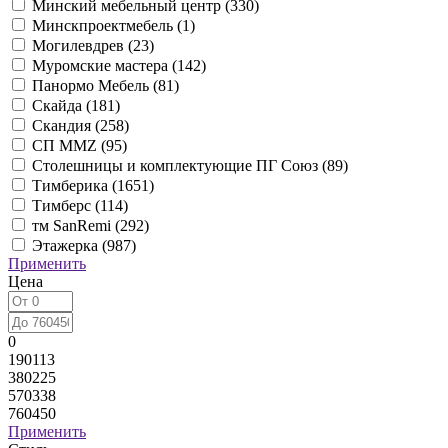
Минский мебельный центр (
330
)
Минскпроектмебель (
1
)
Могилевдрев (
23
)
Муромские мастера (
142
)
Панормо Мебель (
81
)
Скайда (
181
)
Скандия (
258
)
СП ММZ (
95
)
Столешницы и комплектующие ПГ Союз (
89
)
Тимберика (
1651
)
Тимберс (
114
)
тм SanRemi (
292
)
Этажерка (
987
)
Применить
Цена
0
190113
380225
570338
760450
Применить