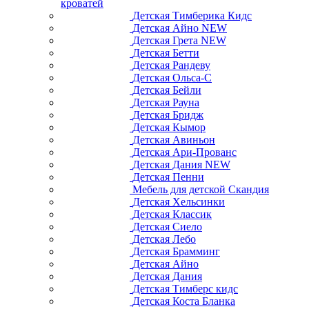
кроватей
Детская Тимберика Кидс
Детская Айно NEW
Детская Грета NEW
Детская Бетти
Детская Рандеву
Детская Ольса-С
Детская Бейли
Детская Рауна
Детская Бридж
Детская Кымор
Детская Авиньон
Детская Ари-Прованс
Детская Дания NEW
Детская Пенни
Мебель для детской Скандия
Детская Хельсинки
Детская Классик
Детская Сиело
Детская Лебо
Детская Брамминг
Детская Айно
Детская Дания
Детская Тимберс кидс
Детская Коста Бланка