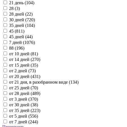
21 день (
104
)
28 (
3
)
28 дней (
22
)
30 дней (
720
)
35 дней (
104
)
45 (
811
)
45 дней (
44
)
7 дней (
1076
)
88 (
196
)
от 10 дней (
81
)
от 14 дней (
270
)
от 15 дней (
35
)
от 2 дней (
73
)
от 20 дней (
431
)
от 21 дня, в разобранном виде (
134
)
от 25 дней (
70
)
от 28 дней (
489
)
от 3 дней (
370
)
от 30 дней (
38
)
от 35 дней (
223
)
от 5 дней (
556
)
от 7 дней (
244
)
Применить