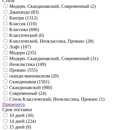
Стиль
Модерн, Скандинавский, Современный (
2
)
Джапанди (
83
)
Кантри (
1312
)
Классик (
110
)
Классика (
696
)
Классический (
6
)
Классический, Неоклассика, Прованс (
28
)
Лофт (
187
)
Модерн (
235
)
Модерн, Скандинавский, Современный (
31
)
Неоклассика (
149
)
Прованс (
555
)
сканди-минимализм (
20
)
Скандинавия (
1501
)
Скандинавский (
980
)
Современный (
24
)
Стиль Классический, Неоклассика, Прованс (
1
)
Применить
Срок поставки
10 дней (
30
)
14 дней (
224
)
15 дней (
9
)