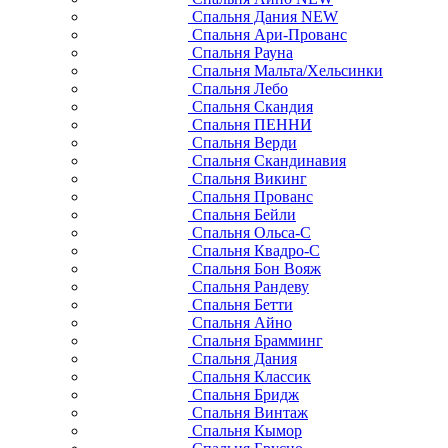
Спальня Дания NEW
Спальня Ари-Прованс
Спальня Рауна
Спальня Мальта/Хельсинки
Спальня Лебо
Спальня Скандия
Спальня ПЕННИ
Спальня Верди
Спальня Скандинавия
Спальня Викинг
Спальня Прованс
Спальня Бейли
Спальня Ольса-С
Спальня Квадро-С
Спальня Бон Вояж
Спальня Рандеву
Спальня Бетти
Спальня Айно
Спальня Брамминг
Спальня Дания
Спальня Классик
Спальня Бридж
Спальня Винтаж
Спальня Кымор