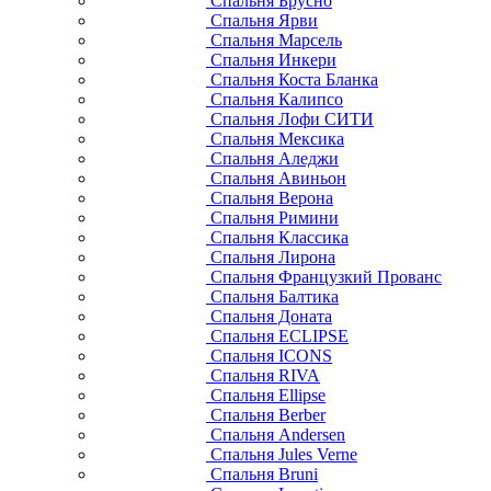
Спальня Брусно
Спальня Ярви
Спальня Марсель
Спальня Инкери
Спальня Коста Бланка
Спальня Калипсо
Спальня Лофи СИТИ
Спальня Мексика
Спальня Аледжи
Спальня Авиньон
Спальня Верона
Спальня Римини
Спальня Классика
Спальня Лирона
Спальня Французкий Прованс
Спальня Балтика
Спальня Доната
Спальня ECLIPSE
Спальня ICONS
Спальня RIVA
Спальня Ellipse
Спальня Berber
Спальня Andersen
Спальня Jules Verne
Спальня Bruni