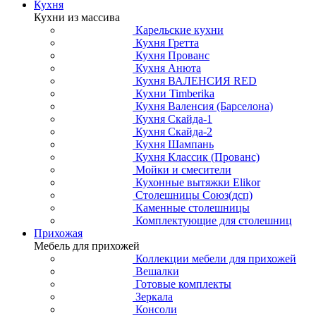
Кухня
Кухни из массива
Карельские кухни
Кухня Гретта
Кухня Прованс
Кухня Анюта
Кухня ВАЛЕНСИЯ RED
Кухни Timberika
Кухня Валенсия (Барселона)
Кухня Скайда-1
Кухня Скайда-2
Кухня Шампань
Кухня Классик (Прованс)
Мойки и смесители
Кухонные вытяжки Elikor
Столешницы Союз(дсп)
Каменные столешницы
Комплектующие для столешниц
Прихожая
Мебель для прихожей
Коллекции мебели для прихожей
Вешалки
Готовые комплекты
Зеркала
Консоли