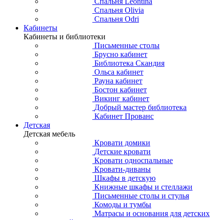
Спальня Leontina
Спальня Olivia
Спальня Odri
Кабинеты
Кабинеты и библиотеки
Письменные столы
Брусно кабинет
Библиотека Скандия
Ольса кабинет
Рауна кабинет
Бостон кабинет
Викинг кабинет
Добрый мастер библиотека
Кабинет Прованс
Детская
Детская мебель
Кровати домики
Детские кровати
Кровати односпальные
Кровати-диваны
Шкафы в детскую
Книжные шкафы и стеллажи
Письменные столы и стулья
Комоды и тумбы
Матрасы и основания для детских