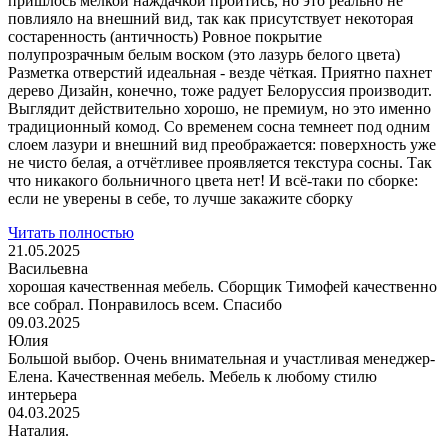
пришлось мелкой наждачкой пройтись, но это реально не
повлияло на внешний вид, так как присутствует некоторая
состаренность (античность) Ровное покрытие
полупрозрачным белым воском (это лазурь белого цвета)
Разметка отверстий идеальная - везде чёткая. Приятно пахнет
дерево Дизайн, конечно, тоже радует Белоруссия производит.
Выглядит действительно хорошо, не премиум, но это именно
традиционный комод. Со временем сосна темнеет под одним
слоем лазури и внешний вид преображается: поверхность уже
не чисто белая, а отчётливее проявляется текстура сосны. Так
что никакого больничного цвета нет! И всё-таки по сборке:
если не уверены в себе, то лучше закажите сборку
Читать полностью
21.05.2025
Васильевна
хорошая качественная мебель. Сборщик Тимофей качественно
все собрал. Понравилось всем. Спасибо
09.03.2025
Юлия
Большой выбор. Очень внимательная и участливая менеджер-
Елена. Качественная мебель. Мебель к любому стилю
интерьера
04.03.2025
Наталия.