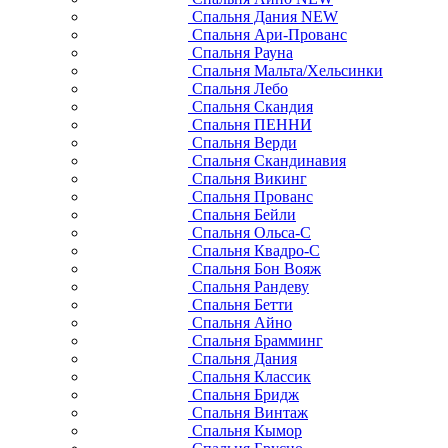
Спальня Дания NEW
Спальня Ари-Прованс
Спальня Рауна
Спальня Мальта/Хельсинки
Спальня Лебо
Спальня Скандия
Спальня ПЕННИ
Спальня Верди
Спальня Скандинавия
Спальня Викинг
Спальня Прованс
Спальня Бейли
Спальня Ольса-С
Спальня Квадро-С
Спальня Бон Вояж
Спальня Рандеву
Спальня Бетти
Спальня Айно
Спальня Брамминг
Спальня Дания
Спальня Классик
Спальня Бридж
Спальня Винтаж
Спальня Кымор