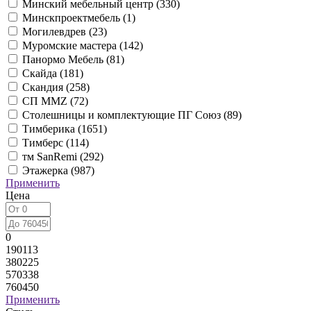
Минский мебельный центр (
330
)
Минскпроектмебель (
1
)
Могилевдрев (
23
)
Муромские мастера (
142
)
Панормо Мебель (
81
)
Скайда (
181
)
Скандия (
258
)
СП ММZ (
72
)
Столешницы и комплектующие ПГ Союз (
89
)
Тимберика (
1651
)
Тимберс (
114
)
тм SanRemi (
292
)
Этажерка (
987
)
Применить
Цена
0
190113
380225
570338
760450
Применить