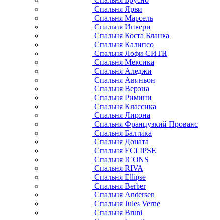
Спальня Брусно
Спальня Ярви
Спальня Марсель
Спальня Инкери
Спальня Коста Бланка
Спальня Калипсо
Спальня Лофи СИТИ
Спальня Мексика
Спальня Аледжи
Спальня Авиньон
Спальня Верона
Спальня Римини
Спальня Классика
Спальня Лирона
Спальня Французкий Прованс
Спальня Балтика
Спальня Доната
Спальня ECLIPSE
Спальня ICONS
Спальня RIVA
Спальня Ellipse
Спальня Berber
Спальня Andersen
Спальня Jules Verne
Спальня Bruni