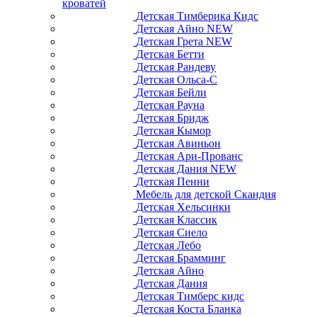
кроватей
Детская Тимберика Кидс
Детская Айно NEW
Детская Грета NEW
Детская Бетти
Детская Рандеву
Детская Ольса-С
Детская Бейли
Детская Рауна
Детская Бридж
Детская Кымор
Детская Авиньон
Детская Ари-Прованс
Детская Дания NEW
Детская Пенни
Мебель для детской Скандия
Детская Хельсинки
Детская Классик
Детская Сиело
Детская Лебо
Детская Брамминг
Детская Айно
Детская Дания
Детская Тимберс кидс
Детская Коста Бланка