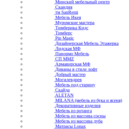
Минский мебельный центр
Скандия
тм SanRemi
Мебель Икея
Муромские мастера
Тимберика Кидс
Тимберс
Pin Magic
Дизайнерская Мебель Этажерка
Лидская МФ
Панормо Мебель
СП ММZ
Армавирская МФ
Диваны в стиле лофт
Добрый мастер
Могилевдрев
Мебель под старину
Скайда
ALETAN
MILANA (мебель из бука и ясеня)
Декоративные изделия
Мебель из ротанга
Мебель из массива сосны
Мебель из массива дуба
Матрасы Lonax