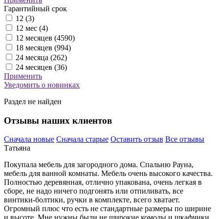
Гарантийный срок
12 (
3
)
12 мес (
4
)
12 месяцев (
4590
)
18 месяцев (
994
)
24 месяца (
262
)
24 месяцев (
36
)
Применить
Уведомить о новинках
Раздел не найден
Отзывы наших клиентов
Сначала новые
Сначала старые
Оставить отзыв
Все отзывы
Татьяна
Покупала мебель для загородного дома. Спальню Рауна,
мебель для ванной комнаты. Мебель очень высокого качества.
Полностью деревянная, отлично упакована, очень
легкая в
сборе, не надо ничего подгонять или отпиливать, все
винтики-болтики, ручки в комплекте, всего хватает.
Огромный плюс что есть не стандартные размеры по ширине
и высоте. Мне нужны были не широкие комоды и шкафчики,