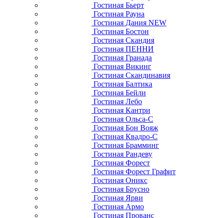
Гостиная Бьерт
Гостиная Рауна
Гостиная Дания NEW
Гостиная Бостон
Гостиная Скандия
Гостиная ПЕННИ
Гостиная Гранада
Гостиная Викинг
Гостиная Скандинавия
Гостиная Балтика
Гостиная Бейли
Гостиная Лебо
Гостиная Кантри
Гостиная Ольса-С
Гостиная Бон Вояж
Гостиная Квадро-С
Гостиная Брамминг
Гостиная Рандеву
Гостиная Форест
Гостиная Форест Графит
Гостиная Оникс
Гостиная Брусно
Гостиная Ярви
Гостиная Армо
Гостиная Прованс