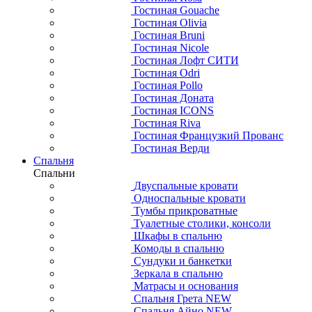
Гостиная Gouache
Гостиная Olivia
Гостиная Bruni
Гостиная Nicole
Гостиная Лофт СИТИ
Гостиная Odri
Гостиная Pollo
Гостиная Доната
Гостиная ICONS
Гостиная Riva
Гостиная Французкий Прованс
Гостиная Верди
Спальня
Спальни
Двуспальные кровати
Односпальные кровати
Тумбы прикроватные
Туалетные столики, консоли
Шкафы в спальню
Комоды в спальню
Сундуки и банкетки
Зеркала в спальню
Матрасы и основания
Спальня Грета NEW
Спальня Айно NEW