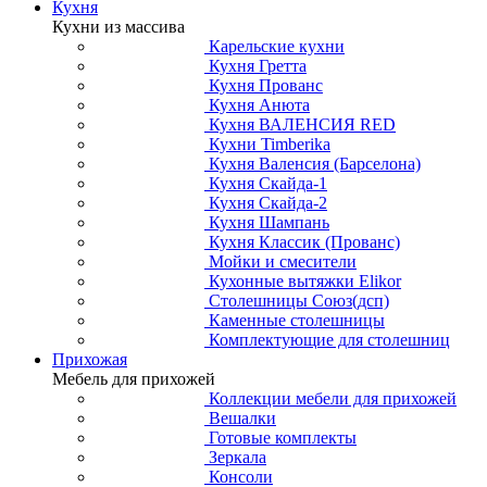
Кухня
Кухни из массива
Карельские кухни
Кухня Гретта
Кухня Прованс
Кухня Анюта
Кухня ВАЛЕНСИЯ RED
Кухни Timberika
Кухня Валенсия (Барселона)
Кухня Скайда-1
Кухня Скайда-2
Кухня Шампань
Кухня Классик (Прованс)
Мойки и смесители
Кухонные вытяжки Elikor
Столешницы Союз(дсп)
Каменные столешницы
Комплектующие для столешниц
Прихожая
Мебель для прихожей
Коллекции мебели для прихожей
Вешалки
Готовые комплекты
Зеркала
Консоли