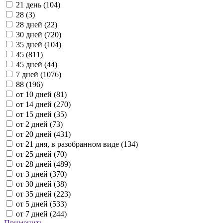
21 день (
104
)
28 (
3
)
28 дней (
22
)
30 дней (
720
)
35 дней (
104
)
45 (
811
)
45 дней (
44
)
7 дней (
1076
)
88 (
196
)
от 10 дней (
81
)
от 14 дней (
270
)
от 15 дней (
35
)
от 2 дней (
73
)
от 20 дней (
431
)
от 21 дня, в разобранном виде (
134
)
от 25 дней (
70
)
от 28 дней (
489
)
от 3 дней (
370
)
от 30 дней (
38
)
от 35 дней (
223
)
от 5 дней (
533
)
от 7 дней (
244
)
Применить