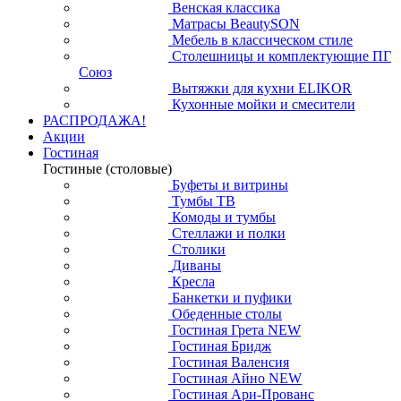
Венская классика
Матрасы BeautySON
Мебель в классическом стиле
Столешницы и комплектующие ПГ
Союз
Вытяжки для кухни ELIKOR
Кухонные мойки и смесители
РАСПРОДАЖА!
Акции
Гостиная
Гостиные (столовые)
Буфеты и витрины
Тумбы ТВ
Комоды и тумбы
Стеллажи и полки
Столики
Диваны
Кресла
Банкетки и пуфики
Обеденные столы
Гостиная Грета NEW
Гостиная Бридж
Гостиная Валенсия
Гостиная Айно NEW
Гостиная Ари-Прованс