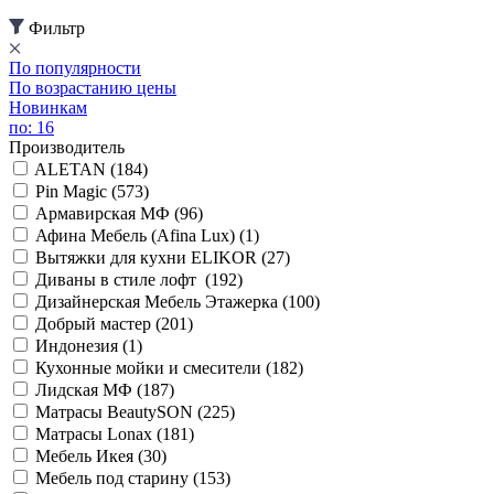
Фильтр
По популярности
По возрастанию цены
Новинкам
по: 16
Производитель
ALETAN (
184
)
Pin Magic (
573
)
Армавирская МФ (
96
)
Афина Мебель (Afina Lux) (
1
)
Вытяжки для кухни ELIKOR (
27
)
Диваны в стиле лофт (
192
)
Дизайнерская Мебель Этажерка (
100
)
Добрый мастер (
201
)
Индонезия (
1
)
Кухонные мойки и смесители (
182
)
Лидская МФ (
187
)
Матрасы BeautySON (
225
)
Матрасы Lonax (
181
)
Мебель Икея (
30
)
Мебель под старину (
153
)