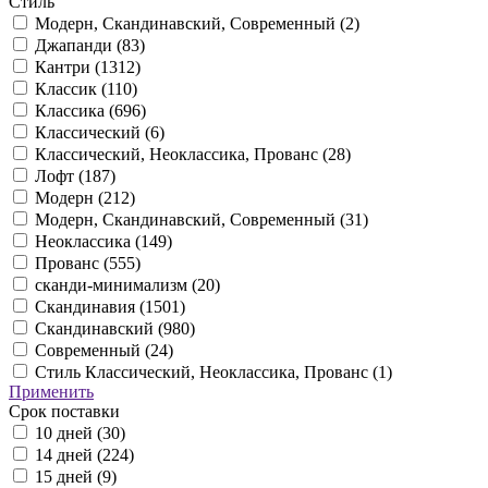
Стиль
Модерн, Скандинавский, Современный (
2
)
Джапанди (
83
)
Кантри (
1312
)
Классик (
110
)
Классика (
696
)
Классический (
6
)
Классический, Неоклассика, Прованс (
28
)
Лофт (
187
)
Модерн (
212
)
Модерн, Скандинавский, Современный (
31
)
Неоклассика (
149
)
Прованс (
555
)
сканди-минимализм (
20
)
Скандинавия (
1501
)
Скандинавский (
980
)
Современный (
24
)
Стиль Классический, Неоклассика, Прованс (
1
)
Применить
Срок поставки
10 дней (
30
)
14 дней (
224
)
15 дней (
9
)