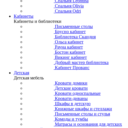
Спальня Leontina
Спальня Olivia
Спальня Odri
Кабинеты
Кабинеты и библиотеки
Письменные столы
Брусно кабинет
Библиотека Скандия
Ольса кабинет
Рауна кабинет
Бостон кабинет
Викинг кабинет
Добрый мастер библиотека
Кабинет Прованс
Детская
Детская мебель
Кровати домики
Детские кровати
Кровати односпальные
Кровати-диваны
Шкафы в детскую
Книжные шкафы и стеллажи
Письменные столы и стулья
Комоды и тумбы
Матрасы и основания для детских