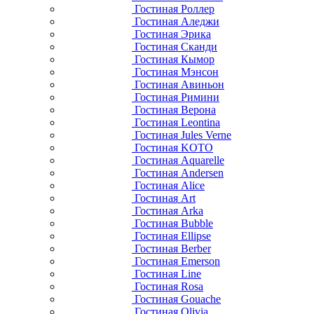
Гостиная Роллер
Гостиная Аледжи
Гостиная Эрика
Гостиная Сканди
Гостиная Кымор
Гостиная Мэнсон
Гостиная Авиньон
Гостиная Римини
Гостиная Верона
Гостиная Leontina
Гостиная Jules Verne
Гостиная KOTO
Гостиная Aquarelle
Гостиная Andersen
Гостиная Alice
Гостиная Art
Гостиная Arka
Гостиная Bubble
Гостиная Ellipse
Гостиная Berber
Гостиная Emerson
Гостиная Line
Гостиная Rosa
Гостиная Gouache
Гостиная Olivia