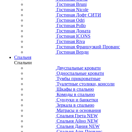
Гостиная Bruni
Гостиная Nicole
Гостиная Лофт СИТИ
Гостиная Odri
Гостиная Pollo
Гостиная Доната
Гостиная ICONS
Гостиная Riva
Гостиная Французкий Прованс
Гостиная Верди
Спальня
Спальни
Двуспальные кровати
Односпальные кровати
Тумбы прикроватные
Туалетные столики, консоли
Шкафы в спальню
Комоды в спальню
Сундуки и банкетки
Зеркала в спальню
Матрасы и основания
Спальня Грета NEW
Спальня Айно NEW
Спальня Дания NEW
Спальня Ари-Прованс