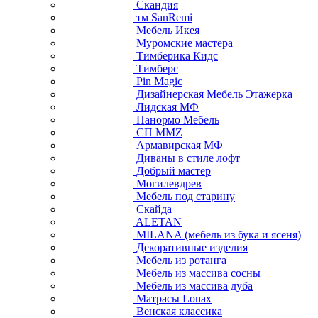
Скандия
тм SanRemi
Мебель Икея
Муромские мастера
Тимберика Кидс
Тимберс
Pin Magic
Дизайнерская Мебель Этажерка
Лидская МФ
Панормо Мебель
СП ММZ
Армавирская МФ
Диваны в стиле лофт
Добрый мастер
Могилевдрев
Мебель под старину
Скайда
ALETAN
MILANA (мебель из бука и ясеня)
Декоративные изделия
Мебель из ротанга
Мебель из массива сосны
Мебель из массива дуба
Матрасы Lonax
Венская классика