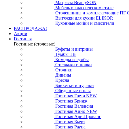
Матрасы BeautySON
Мебель в классическом стиле
Столешницы и комплектующие ПГ 
Вытяжки для кухни ELIKOR
Кухонные мойки и смесители
РАСПРОДАЖА!
Акции
Гостиная
Гостиные (столовые)
Буфеты и витрины
Тумбы ТВ
Комоды и тумбы
Стеллажи и полки
Столики
Диваны
Кресла
Банкетки и пуфики
Обеденные столы
Гостиная Грета NEW
Гостиная Бридж
Гостиная Валенсия
Гостиная Айно NEW
Гостиная Ари-Прованс
Гостиная Бьерт
Гостиная Рауна