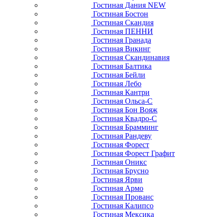
Гостиная Дания NEW
Гостиная Бостон
Гостиная Скандия
Гостиная ПЕННИ
Гостиная Гранада
Гостиная Викинг
Гостиная Скандинавия
Гостиная Балтика
Гостиная Бейли
Гостиная Лебо
Гостиная Кантри
Гостиная Ольса-С
Гостиная Бон Вояж
Гостиная Квадро-С
Гостиная Брамминг
Гостиная Рандеву
Гостиная Форест
Гостиная Форест Графит
Гостиная Оникс
Гостиная Брусно
Гостиная Ярви
Гостиная Армо
Гостиная Прованс
Гостиная Калипсо
Гостиная Мексика