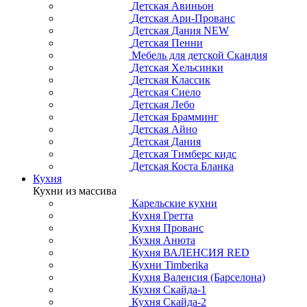
Детская Авиньон
Детская Ари-Прованс
Детская Дания NEW
Детская Пенни
Мебель для детской Скандия
Детская Хельсинки
Детская Классик
Детская Сиело
Детская Лебо
Детская Брамминг
Детская Айно
Детская Дания
Детская Тимберс кидс
Детская Коста Бланка
Кухня
Кухни из массива
Карельские кухни
Кухня Гретта
Кухня Прованс
Кухня Анюта
Кухня ВАЛЕНСИЯ RED
Кухни Timberika
Кухня Валенсия (Барселона)
Кухня Скайда-1
Кухня Скайда-2