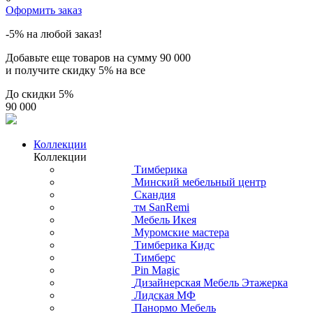
Оформить заказ
-5% на любой заказ!
Добавьте еще товаров на сумму
90 000
и получите скидку
5% на все
До скидки
5%
90 000
Коллекции
Коллекции
Тимберика
Минский мебельный центр
Скандия
тм SanRemi
Мебель Икея
Муромские мастера
Тимберика Кидс
Тимберс
Pin Magic
Дизайнерская Мебель Этажерка
Лидская МФ
Панормо Мебель