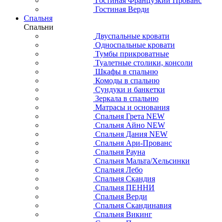
Гостиная Французкий Прованс
Гостиная Верди
Спальня
Спальни
Двуспальные кровати
Односпальные кровати
Тумбы прикроватные
Туалетные столики, консоли
Шкафы в спальню
Комоды в спальню
Сундуки и банкетки
Зеркала в спальню
Матрасы и основания
Спальня Грета NEW
Спальня Айно NEW
Спальня Дания NEW
Спальня Ари-Прованс
Спальня Рауна
Спальня Мальта/Хельсинки
Спальня Лебо
Спальня Скандия
Спальня ПЕННИ
Спальня Верди
Спальня Скандинавия
Спальня Викинг