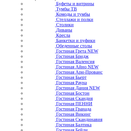
Буфеты и витрины
Тумбы ТВ
Комоды и тумбы
Стеллажи и полки
Столики
Диваны
Кресла
Банкетки и пуфики
Обеденные столы
Гостиная Грета NEW
Гостиная Бридж
Гостиная Валенсия
Гостиная Айно NEW
Гостиная Ари-Прованс
Гостиная Бьерт
Гостиная Рауна
Гостиная Дания NEW
Гостиная Бостон
Гостиная Скандия
Гостиная ПЕННИ
Гостиная Гранада
Гостиная Викинг
Гостиная Скандинавия
Гостиная Балтика
Гостиная Бейли