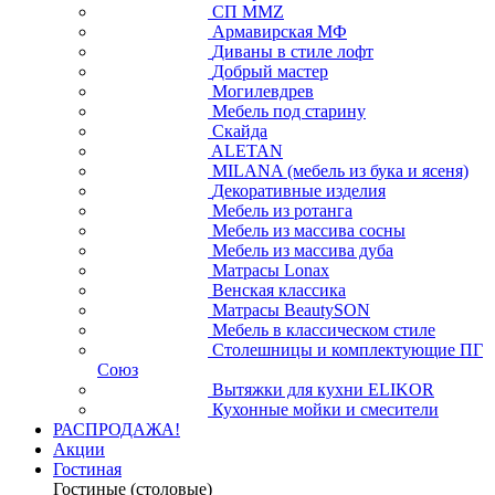
СП ММZ
Армавирская МФ
Диваны в стиле лофт
Добрый мастер
Могилевдрев
Мебель под старину
Скайда
ALETAN
MILANA (мебель из бука и ясеня)
Декоративные изделия
Мебель из ротанга
Мебель из массива сосны
Мебель из массива дуба
Матрасы Lonax
Венская классика
Матрасы BeautySON
Мебель в классическом стиле
Столешницы и комплектующие ПГ
Союз
Вытяжки для кухни ELIKOR
Кухонные мойки и смесители
РАСПРОДАЖА!
Акции
Гостиная
Гостиные (столовые)