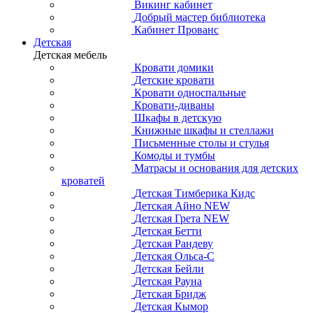
Викинг кабинет
Добрый мастер библиотека
Кабинет Прованс
Детская
Детская мебель
Кровати домики
Детские кровати
Кровати односпальные
Кровати-диваны
Шкафы в детскую
Книжные шкафы и стеллажи
Письменные столы и стулья
Комоды и тумбы
Матрасы и основания для детских
кроватей
Детская Тимберика Кидс
Детская Айно NEW
Детская Грета NEW
Детская Бетти
Детская Рандеву
Детская Ольса-С
Детская Бейли
Детская Рауна
Детская Бридж
Детская Кымор