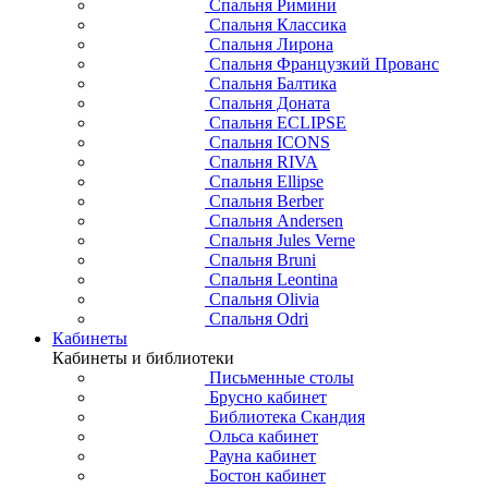
Спальня Римини
Спальня Классика
Спальня Лирона
Спальня Французкий Прованс
Спальня Балтика
Спальня Доната
Спальня ECLIPSE
Спальня ICONS
Спальня RIVA
Спальня Ellipse
Спальня Berber
Спальня Andersen
Спальня Jules Verne
Спальня Bruni
Спальня Leontina
Спальня Olivia
Спальня Odri
Кабинеты
Кабинеты и библиотеки
Письменные столы
Брусно кабинет
Библиотека Скандия
Ольса кабинет
Рауна кабинет
Бостон кабинет