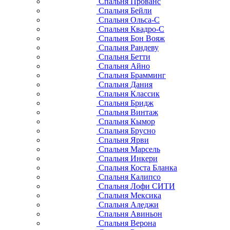
Спальня Прованс
Спальня Бейли
Спальня Ольса-С
Спальня Квадро-С
Спальня Бон Вояж
Спальня Рандеву
Спальня Бетти
Спальня Айно
Спальня Брамминг
Спальня Дания
Спальня Классик
Спальня Бридж
Спальня Винтаж
Спальня Кымор
Спальня Брусно
Спальня Ярви
Спальня Марсель
Спальня Инкери
Спальня Коста Бланка
Спальня Калипсо
Спальня Лофи СИТИ
Спальня Мексика
Спальня Аледжи
Спальня Авиньон
Спальня Верона