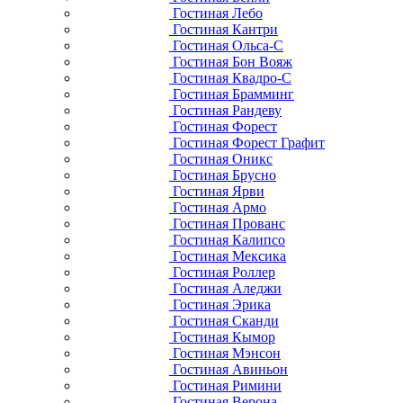
Гостиная Лебо
Гостиная Кантри
Гостиная Ольса-С
Гостиная Бон Вояж
Гостиная Квадро-С
Гостиная Брамминг
Гостиная Рандеву
Гостиная Форест
Гостиная Форест Графит
Гостиная Оникс
Гостиная Брусно
Гостиная Ярви
Гостиная Армо
Гостиная Прованс
Гостиная Калипсо
Гостиная Мексика
Гостиная Роллер
Гостиная Аледжи
Гостиная Эрика
Гостиная Сканди
Гостиная Кымор
Гостиная Мэнсон
Гостиная Авиньон
Гостиная Римини
Гостиная Верона