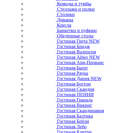
Комоды и тумбы
Стеллажи и полки
Столики
Диваны
Кресла
Банкетки и пуфики
Обеденные столы
Гостиная Грета NEW
Гостиная Бридж
Гостиная Валенсия
Гостиная Айно NEW
Гостиная Ари-Прованс
Гостиная Бьерт
Гостиная Рауна
Гостиная Дания NEW
Гостиная Бостон
Гостиная Скандия
Гостиная ПЕННИ
Гостиная Гранада
Гостиная Викинг
Гостиная Скандинавия
Гостиная Балтика
Гостиная Бейли
Гостиная Лебо
Гостиная Кантри