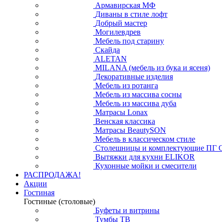
Армавирская МФ
Диваны в стиле лофт
Добрый мастер
Могилевдрев
Мебель под старину
Скайда
ALETAN
MILANA (мебель из бука и ясеня)
Декоративные изделия
Мебель из ротанга
Мебель из массива сосны
Мебель из массива дуба
Матрасы Lonax
Венская классика
Матрасы BeautySON
Мебель в классическом стиле
Столешницы и комплектующие ПГ 
Вытяжки для кухни ELIKOR
Кухонные мойки и смесители
РАСПРОДАЖА!
Акции
Гостиная
Гостиные (столовые)
Буфеты и витрины
Тумбы ТВ