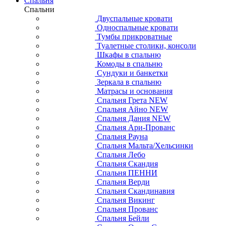
Спальня
Спальни
Двуспальные кровати
Односпальные кровати
Тумбы прикроватные
Туалетные столики, консоли
Шкафы в спальню
Комоды в спальню
Сундуки и банкетки
Зеркала в спальню
Матрасы и основания
Спальня Грета NEW
Спальня Айно NEW
Спальня Дания NEW
Спальня Ари-Прованс
Спальня Рауна
Спальня Мальта/Хельсинки
Спальня Лебо
Спальня Скандия
Спальня ПЕННИ
Спальня Верди
Спальня Скандинавия
Спальня Викинг
Спальня Прованс
Спальня Бейли