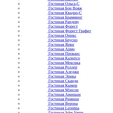
Гостиная Ольса-С
Гостиная Бон Вояж
Гостиная Квадро-С
Гостиная Брамминг
Гостиная Рандеву
Гостиная Форест
Гостиная Форест Графит
Гостиная Оникс
Гостиная Брусно
Гостиная Ярви
Гостиная Армо
Гостиная Прованс
Гостиная Калипсо
Гостиная Мексика
Гостиная Роллер
Гостиная Аледжи
Гостиная Эрика
Гостиная Сканди
Гостиная Кымор
Гостиная Мэнсон
Гостиная Авиньон
Гостиная Римини
Гостиная Верона
Гостиная Leontina
Гостиная Jules Verne