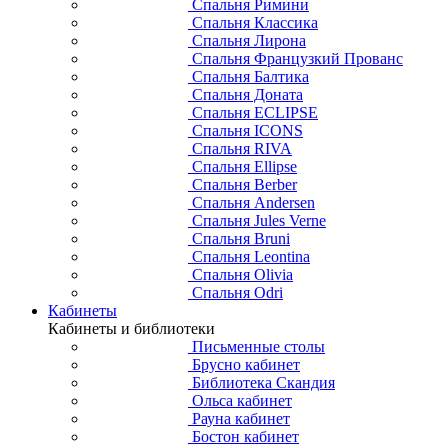
Спальня Римини
Спальня Классика
Спальня Лирона
Спальня Французкий Прованс
Спальня Балтика
Спальня Доната
Спальня ECLIPSE
Спальня ICONS
Спальня RIVA
Спальня Ellipse
Спальня Berber
Спальня Andersen
Спальня Jules Verne
Спальня Bruni
Спальня Leontina
Спальня Olivia
Спальня Odri
Кабинеты
Кабинеты и библиотеки
Письменные столы
Брусно кабинет
Библиотека Скандия
Ольса кабинет
Рауна кабинет
Бостон кабинет