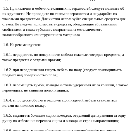
1.5. При наличии в мебели стеклянных поверхностей следует помнить об
их хрупкости. Не проводите по таким поверхностям и не ударяйте их
тяжелыми предметами. Для чистки используйте специальные средства для
стекол. Не следует использовать средства, обладающие абразивными
свойствами, а также губками с покрытием из металлического
волокнообразного или стружечного материала.
1.6. Не рекомендуется:
1.6.1. передвигать по поверхности мебели тяжелые, твердые предметы, а
также предметы с острыми краями;
1.6.2. при передвижении тянуть мебель по полу (следует приподнимать
предмет над поверхностью пола);
1.6.3. перемещать тумбы, комоды и столы удерживая их за крышки, а также
перемещать, не вынимая полки и ящики;
1.6.4. в процессе сборки и эксплуатации изделий мебели становиться
ногами на нижнюю полку;
1.6.5. выдвигать большие ящики комодов, отделений для хранения за одну
ручку во избежание перекоса ящика и выхода из строя направляющих;
1.6.6. открывать в пустом (незаполненном вещами) шкафу все двери