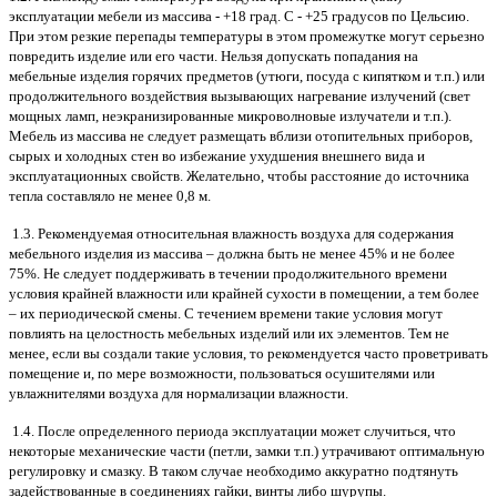
эксплуатации мебели из массива - +18 град. С - +25 градусов по Цельсию.
При этом резкие перепады температуры в этом промежутке могут серьезно
повредить изделие или его части. Нельзя допускать попадания на
мебельные изделия горячих предметов (утюги, посуда с кипятком и т.п.) или
продолжительного воздействия вызывающих нагревание излучений (свет
мощных ламп, неэкранизированные микроволновые излучатели и т.п.).
Мебель из массива не следует размещать вблизи отопительных приборов,
сырых и холодных стен во избежание ухудшения внешнего вида и
эксплуатационных свойств. Желательно, чтобы расстояние до источника
тепла составляло не менее 0,8 м.
1.3. Рекомендуемая относительная влажность воздуха для содержания
мебельного изделия из массива – должна быть не менее 45% и не более
75%. Не следует поддерживать в течении продолжительного времени
условия крайней влажности или крайней сухости в помещении, а тем более
– их периодической смены. С течением времени такие условия могут
повлиять на целостность мебельных изделий или их элементов. Тем не
менее, если вы создали такие условия, то рекомендуется часто проветривать
помещение и, по мере возможности, пользоваться осушителями или
увлажнителями воздуха для нормализации влажности.
1.4. После определенного периода эксплуатации может случиться, что
некоторые механические части (петли, замки т.п.) утрачивают оптимальную
регулировку и смазку. В таком случае необходимо аккуратно подтянуть
задействованные в соединениях гайки, винты либо шурупы.