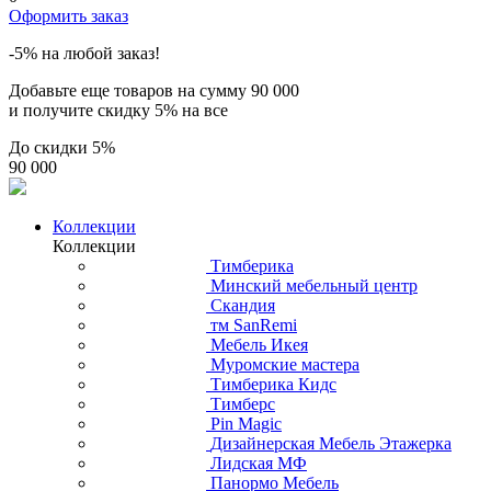
Оформить заказ
-5% на любой заказ!
Добавьте еще товаров на сумму
90 000
и получите скидку
5% на все
До скидки
5%
90 000
Коллекции
Коллекции
Тимберика
Минский мебельный центр
Скандия
тм SanRemi
Мебель Икея
Муромские мастера
Тимберика Кидс
Тимберс
Pin Magic
Дизайнерская Мебель Этажерка
Лидская МФ
Панормо Мебель