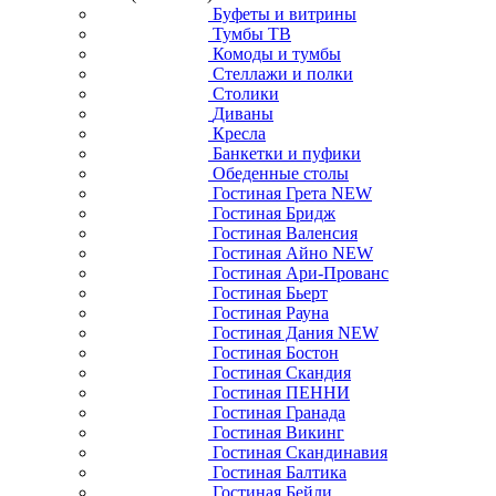
Буфеты и витрины
Тумбы ТВ
Комоды и тумбы
Стеллажи и полки
Столики
Диваны
Кресла
Банкетки и пуфики
Обеденные столы
Гостиная Грета NEW
Гостиная Бридж
Гостиная Валенсия
Гостиная Айно NEW
Гостиная Ари-Прованс
Гостиная Бьерт
Гостиная Рауна
Гостиная Дания NEW
Гостиная Бостон
Гостиная Скандия
Гостиная ПЕННИ
Гостиная Гранада
Гостиная Викинг
Гостиная Скандинавия
Гостиная Балтика
Гостиная Бейли