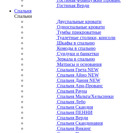
Гостиная Французкий Прованс
Гостиная Верди
Спальня
Спальни
Двуспальные кровати
Односпальные кровати
Тумбы прикроватные
Туалетные столики, консоли
Шкафы в спальню
Комоды в спальню
Сундуки и банкетки
Зеркала в спальню
Матрасы и основания
Спальня Грета NEW
Спальня Айно NEW
Спальня Дания NEW
Спальня Ари-Прованс
Спальня Рауна
Спальня Мальта/Хельсинки
Спальня Лебо
Спальня Скандия
Спальня ПЕННИ
Спальня Верди
Спальня Скандинавия
Спальня Викинг