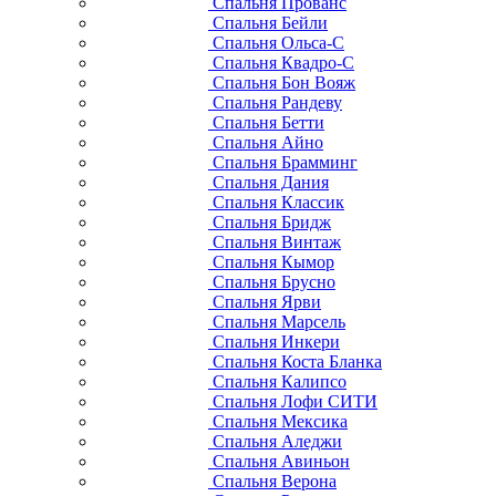
Спальня Прованс
Спальня Бейли
Спальня Ольса-С
Спальня Квадро-С
Спальня Бон Вояж
Спальня Рандеву
Спальня Бетти
Спальня Айно
Спальня Брамминг
Спальня Дания
Спальня Классик
Спальня Бридж
Спальня Винтаж
Спальня Кымор
Спальня Брусно
Спальня Ярви
Спальня Марсель
Спальня Инкери
Спальня Коста Бланка
Спальня Калипсо
Спальня Лофи СИТИ
Спальня Мексика
Спальня Аледжи
Спальня Авиньон
Спальня Верона