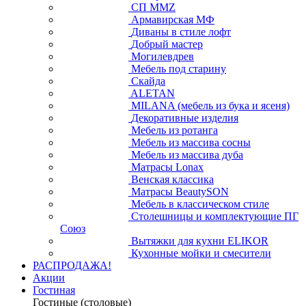
СП ММZ
Армавирская МФ
Диваны в стиле лофт
Добрый мастер
Могилевдрев
Мебель под старину
Скайда
ALETAN
MILANA (мебель из бука и ясеня)
Декоративные изделия
Мебель из ротанга
Мебель из массива сосны
Мебель из массива дуба
Матрасы Lonax
Венская классика
Матрасы BeautySON
Мебель в классическом стиле
Столешницы и комплектующие ПГ
Союз
Вытяжки для кухни ELIKOR
Кухонные мойки и смесители
РАСПРОДАЖА!
Акции
Гостиная
Гостиные (столовые)