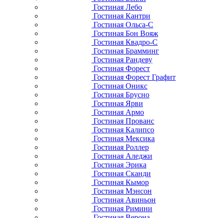
Гостиная Лебо
Гостиная Кантри
Гостиная Ольса-С
Гостиная Бон Вояж
Гостиная Квадро-С
Гостиная Брамминг
Гостиная Рандеву
Гостиная Форест
Гостиная Форест Графит
Гостиная Оникс
Гостиная Брусно
Гостиная Ярви
Гостиная Армо
Гостиная Прованс
Гостиная Калипсо
Гостиная Мексика
Гостиная Роллер
Гостиная Аледжи
Гостиная Эрика
Гостиная Сканди
Гостиная Кымор
Гостиная Мэнсон
Гостиная Авиньон
Гостиная Римини
Гостиная Верона