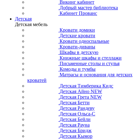
Викинг кабинет
Добрый мастер библиотека
Кабинет Прованс
Детская
Детская мебель
Кровати домики
Детские кровати
Кровати односпальные
Кровати-диваны
Шкафы в детскую
Книжные шкафы и стеллажи
Письменные столы и стулья
Комоды и тумбы
Матрасы и основания для детских
кроватей
Детская Тимберика Кидс
Детская Айно NEW
Детская Грета NEW
Детская Бетти
Детская Рандеву
Детская Ольса-С
Детская Бейли
Детская Рауна
Детская Бридж
Детская Кымор