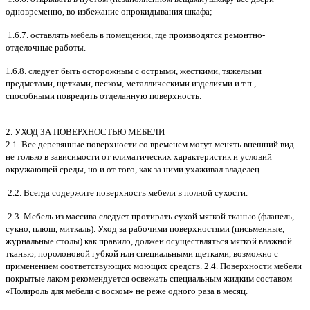
одновременно, во избежание опрокидывания шкафа;
1.6.7. оставлять мебель в помещении, где производятся ремонтно-
отделочные работы.
1.6.8. следует быть осторожным с острыми, жесткими, тяжелыми
предметами, щетками, песком, металлическими изделиями и т.п.,
способными повредить отделанную поверхность.
2. УХОД ЗА ПОВЕРХНОСТЬЮ МЕБЕЛИ
2.1. Все деревянные поверхности со временем могут менять внешний вид
не только в зависимости от климатических характеристик и условий
окружающей среды, но и от того, как за ними ухаживал владелец.
2.2. Всегда содержите поверхность мебели в полной сухости.
2.3. Мебель из массива следует протирать сухой мягкой тканью (фланель,
сукно, плюш, миткаль). Уход за рабочими поверхностями (письменные,
журнальные столы) как правило, должен осуществляться мягкой влажной
тканью, поролоновой губкой или специальными щетками, возможно с
применением соответствующих моющих средств. 2.4. Поверхности мебели
покрытые лаком рекомендуется освежать специальным жидким составом
«Полироль для мебели с воском» не реже одного раза в месяц.