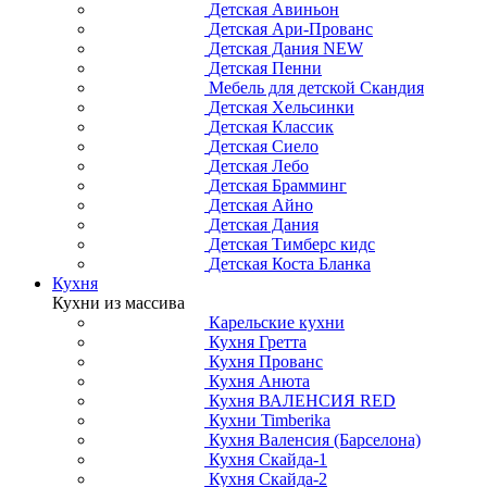
Детская Авиньон
Детская Ари-Прованс
Детская Дания NEW
Детская Пенни
Мебель для детской Скандия
Детская Хельсинки
Детская Классик
Детская Сиело
Детская Лебо
Детская Брамминг
Детская Айно
Детская Дания
Детская Тимберс кидс
Детская Коста Бланка
Кухня
Кухни из массива
Карельские кухни
Кухня Гретта
Кухня Прованс
Кухня Анюта
Кухня ВАЛЕНСИЯ RED
Кухни Timberika
Кухня Валенсия (Барселона)
Кухня Скайда-1
Кухня Скайда-2