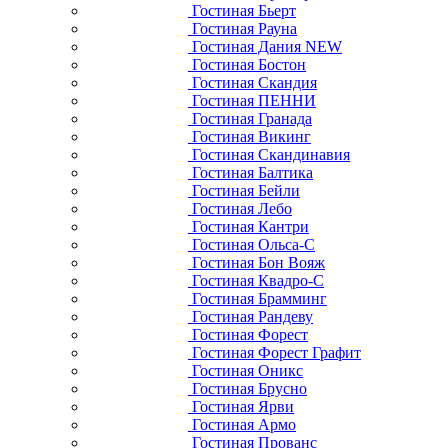
Гостиная Бьерт
Гостиная Рауна
Гостиная Дания NEW
Гостиная Бостон
Гостиная Скандия
Гостиная ПЕННИ
Гостиная Гранада
Гостиная Викинг
Гостиная Скандинавия
Гостиная Балтика
Гостиная Бейли
Гостиная Лебо
Гостиная Кантри
Гостиная Ольса-С
Гостиная Бон Вояж
Гостиная Квадро-С
Гостиная Брамминг
Гостиная Рандеву
Гостиная Форест
Гостиная Форест Графит
Гостиная Оникс
Гостиная Брусно
Гостиная Ярви
Гостиная Армо
Гостиная Прованс