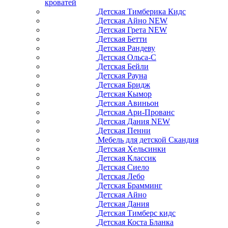
кроватей
Детская Тимберика Кидс
Детская Айно NEW
Детская Грета NEW
Детская Бетти
Детская Рандеву
Детская Ольса-С
Детская Бейли
Детская Рауна
Детская Бридж
Детская Кымор
Детская Авиньон
Детская Ари-Прованс
Детская Дания NEW
Детская Пенни
Мебель для детской Скандия
Детская Хельсинки
Детская Классик
Детская Сиело
Детская Лебо
Детская Брамминг
Детская Айно
Детская Дания
Детская Тимберс кидс
Детская Коста Бланка