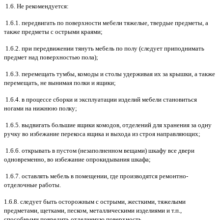
1.6. Не рекомендуется:
1.6.1. передвигать по поверхности мебели тяжелые, твердые предметы, а
также предметы с острыми краями;
1.6.2. при передвижении тянуть мебель по полу (следует приподнимать
предмет над поверхностью пола);
1.6.3. перемещать тумбы, комоды и столы удерживая их за крышки, а также
перемещать, не вынимая полки и ящики;
1.6.4. в процессе сборки и эксплуатации изделий мебели становиться
ногами на нижнюю полку;
1.6.5. выдвигать большие ящики комодов, отделений для хранения за одну
ручку во избежание перекоса ящика и выхода из строя направляющих;
1.6.6. открывать в пустом (незаполненном вещами) шкафу все двери
одновременно, во избежание опрокидывания шкафа;
1.6.7. оставлять мебель в помещении, где производятся ремонтно-
отделочные работы.
1.6.8. следует быть осторожным с острыми, жесткими, тяжелыми
предметами, щетками, песком, металлическими изделиями и т.п.,
способными повредить отделанную поверхность.