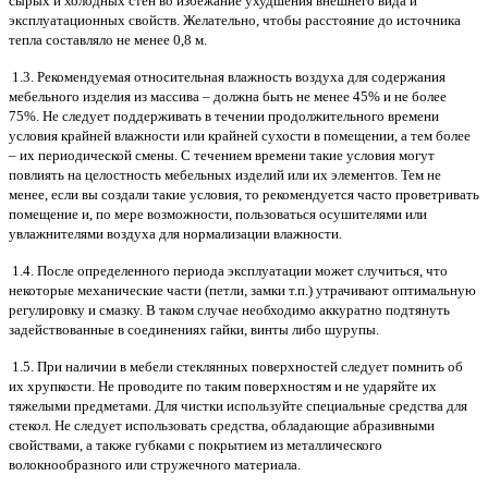
сырых и холодных стен во избежание ухудшения внешнего вида и
эксплуатационных свойств. Желательно, чтобы расстояние до источника
тепла составляло не менее 0,8 м.
1.3. Рекомендуемая относительная влажность воздуха для содержания
мебельного изделия из массива – должна быть не менее 45% и не более
75%. Не следует поддерживать в течении продолжительного времени
условия крайней влажности или крайней сухости в помещении, а тем более
– их периодической смены. С течением времени такие условия могут
повлиять на целостность мебельных изделий или их элементов. Тем не
менее, если вы создали такие условия, то рекомендуется часто проветривать
помещение и, по мере возможности, пользоваться осушителями или
увлажнителями воздуха для нормализации влажности.
1.4. После определенного периода эксплуатации может случиться, что
некоторые механические части (петли, замки т.п.) утрачивают оптимальную
регулировку и смазку. В таком случае необходимо аккуратно подтянуть
задействованные в соединениях гайки, винты либо шурупы.
1.5. При наличии в мебели стеклянных поверхностей следует помнить об
их хрупкости. Не проводите по таким поверхностям и не ударяйте их
тяжелыми предметами. Для чистки используйте специальные средства для
стекол. Не следует использовать средства, обладающие абразивными
свойствами, а также губками с покрытием из металлического
волокнообразного или стружечного материала.