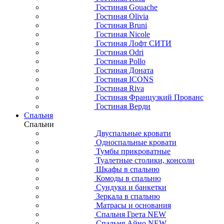
Гостиная Gouache
Гостиная Olivia
Гостиная Bruni
Гостиная Nicole
Гостиная Лофт СИТИ
Гостиная Odri
Гостиная Pollo
Гостиная Доната
Гостиная ICONS
Гостиная Riva
Гостиная Французкий Прованс
Гостиная Верди
Спальня
Спальни
Двуспальные кровати
Односпальные кровати
Тумбы прикроватные
Туалетные столики, консоли
Шкафы в спальню
Комоды в спальню
Сундуки и банкетки
Зеркала в спальню
Матрасы и основания
Спальня Грета NEW
Спальня Айно NEW