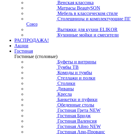
Венская классика
Матрасы BeautySON
Мебель в классическом стиле
Столешницы и комплектующие ПГ
Союз
Вытяжки для кухни ELIKOR
Кухонные мойки и смесители
РАСПРОДАЖА!
Акции
Гостиная
Гостиные (столовые)
Буфеты и витрины
Тумбы ТВ
Комоды и тумбы
Стеллажи и полки
Столики
Диваны
Кресла
Банкетки и пуфики
Обеденные столы
Гостиная Грета NEW
Гостиная Бридж
Гостиная Валенсия
Гостиная Айно NEW
Гостиная Ари-Прованс