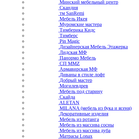
Минский мебельный центр
Скандия
тм SanRemi
Мебель Икея
Муромские мастера
Тимберика Кидс
Тимберс
Pin Magic
Дизайнерская Мебель Этажерка
Лидская МФ
Панормо Мебель
СП ММZ
Армавирская МФ
Диваны в стиле лофт
Добрый мастер
Могилевдрев
Мебель под старину
Скайда
ALETAN
MILANA (мебель из бука и ясеня)
Декоративные изделия
Мебель из ротанга
Мебель из массива сосны
Мебель из массива дуба
Матрасы Lonax