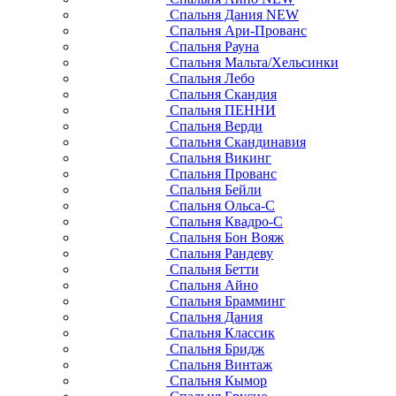
Спальня Дания NEW
Спальня Ари-Прованс
Спальня Рауна
Спальня Мальта/Хельсинки
Спальня Лебо
Спальня Скандия
Спальня ПЕННИ
Спальня Верди
Спальня Скандинавия
Спальня Викинг
Спальня Прованс
Спальня Бейли
Спальня Ольса-С
Спальня Квадро-С
Спальня Бон Вояж
Спальня Рандеву
Спальня Бетти
Спальня Айно
Спальня Брамминг
Спальня Дания
Спальня Классик
Спальня Бридж
Спальня Винтаж
Спальня Кымор