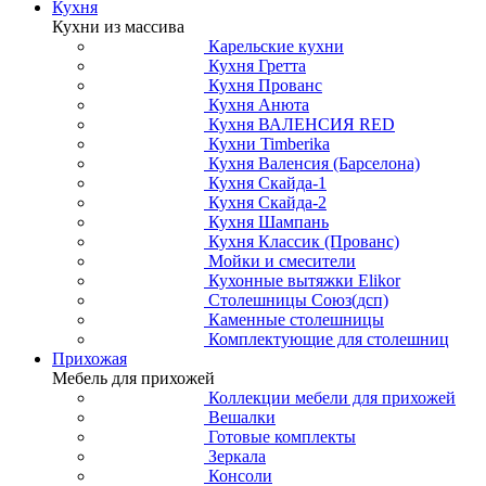
Кухня
Кухни из массива
Карельские кухни
Кухня Гретта
Кухня Прованс
Кухня Анюта
Кухня ВАЛЕНСИЯ RED
Кухни Timberika
Кухня Валенсия (Барселона)
Кухня Скайда-1
Кухня Скайда-2
Кухня Шампань
Кухня Классик (Прованс)
Мойки и смесители
Кухонные вытяжки Elikor
Столешницы Союз(дсп)
Каменные столешницы
Комплектующие для столешниц
Прихожая
Мебель для прихожей
Коллекции мебели для прихожей
Вешалки
Готовые комплекты
Зеркала
Консоли