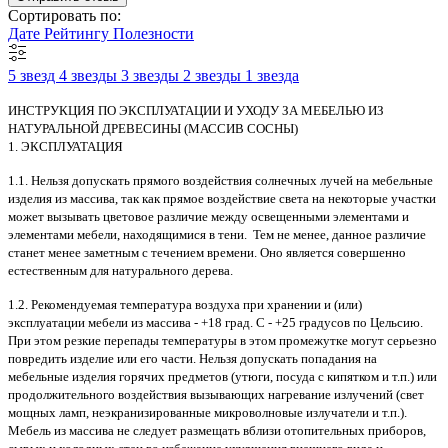
Сортировать по:
Дате
Рейтингу
Полезности
5 звезд
4 звезды
3 звезды
2 звезды
1 звезда
ИНСТРУКЦИЯ ПО ЭКСПЛУАТАЦИИ И УХОДУ ЗА МЕБЕЛЬЮ ИЗ
НАТУРАЛЬНОЙ ДРЕВЕСИНЫ (МАССИВ СОСНЫ)
1. ЭКСПЛУАТАЦИЯ
1.1. Нельзя допускать прямого воздействия солнечных лучей на мебельные
изделия из массива, так как прямое воздействие света на некоторые участки
может вызывать цветовое различие между освещенными элементами и
элементами мебели, находящимися в тени. Тем не менее, данное различие
станет менее заметным с течением времени. Оно является совершенно
естественным для натурального дерева.
1.2. Рекомендуемая температура воздуха при хранении и (или)
эксплуатации мебели из массива - +18 град. С - +25 градусов по Цельсию.
При этом резкие перепады температуры в этом промежутке могут серьезно
повредить изделие или его части. Нельзя допускать попадания на
мебельные изделия горячих предметов (утюги, посуда с кипятком и т.п.) или
продолжительного воздействия вызывающих нагревание излучений (свет
мощных ламп, неэкранизированные микроволновые излучатели и т.п.).
Мебель из массива не следует размещать вблизи отопительных приборов,