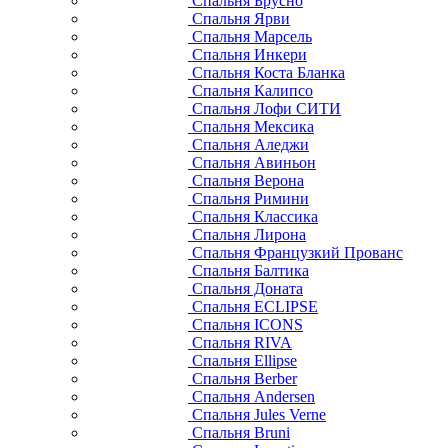
Спальня Брусно
Спальня Ярви
Спальня Марсель
Спальня Инкери
Спальня Коста Бланка
Спальня Калипсо
Спальня Лофи СИТИ
Спальня Мексика
Спальня Аледжи
Спальня Авиньон
Спальня Верона
Спальня Римини
Спальня Классика
Спальня Лирона
Спальня Французкий Прованс
Спальня Балтика
Спальня Доната
Спальня ECLIPSE
Спальня ICONS
Спальня RIVA
Спальня Ellipse
Спальня Berber
Спальня Andersen
Спальня Jules Verne
Спальня Bruni