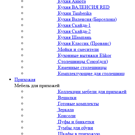
Кухня Анюта
Кухня ВАЛЕНСИЯ RED
Кухни Timberika
Кухня Валенсия (Барселона)
Кухня Скайда-1
Кухня Скайда-2
Кухня Шампань
Кухня Классик (Прованс)
Мойки и смесители
Кухонные вытяжки Elikor
Столешницы Союз(дсп)
Каменные столешницы
Комплектующие для столешниц
Прихожая
Мебель для прихожей
Коллекции мебели для прихожей
Вешалки
Готовые комплекты
Зеркала
Консоли
Пуфы и банкетки
Тумбы для обуви
Шкафы в прихожую