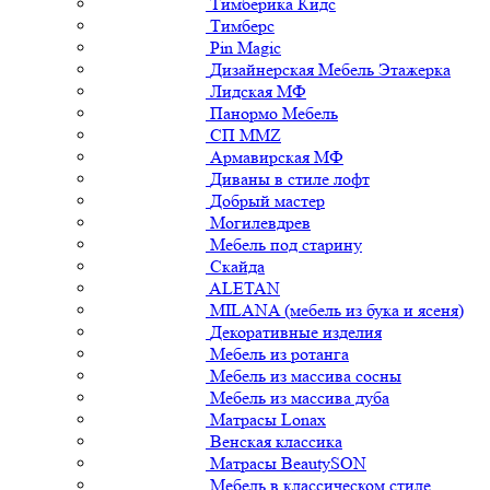
Тимберика Кидс
Тимберс
Pin Magic
Дизайнерская Мебель Этажерка
Лидская МФ
Панормо Мебель
СП ММZ
Армавирская МФ
Диваны в стиле лофт
Добрый мастер
Могилевдрев
Мебель под старину
Скайда
ALETAN
MILANA (мебель из бука и ясеня)
Декоративные изделия
Мебель из ротанга
Мебель из массива сосны
Мебель из массива дуба
Матрасы Lonax
Венская классика
Матрасы BeautySON
Мебель в классическом стиле