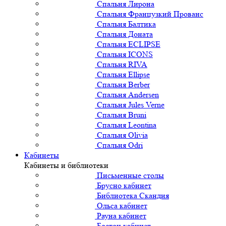
Спальня Лирона
Спальня Французкий Прованс
Спальня Балтика
Спальня Доната
Спальня ECLIPSE
Спальня ICONS
Спальня RIVA
Спальня Ellipse
Спальня Berber
Спальня Andersen
Спальня Jules Verne
Спальня Bruni
Спальня Leontina
Спальня Olivia
Спальня Odri
Кабинеты
Кабинеты и библиотеки
Письменные столы
Брусно кабинет
Библиотека Скандия
Ольса кабинет
Рауна кабинет
Бостон кабинет