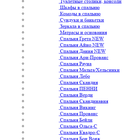
Туалетные столики, консоли
Шкафы в спальню
Комоды в спальню
Сундуки и банкетки
Зеркала в спальню
Матрасы и основания
Спальня Грета NEW
Спальня Айно NEW
Спальня Дания NEW
Спальня Ари-Прованс
Спальня Рауна
Спальня Мальта/Хельсинки
Спальня Лебо
Спальня Скандия
Спальня ПЕННИ
Спальня Верди
Спальня Скандинавия
Спальня Викинг
Спальня Прованс
Спальня Бейли
Спальня Ольса-С
Спальня Квадро-С
Спальня Бон Вояж