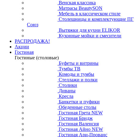
Венская классика
Матрасы BeautySON
Мебель в классическом стиле
Столешницы и комплектующие ПГ
Союз
Вытяжки для кухни ELIKOR
Кухонные мойки и смесители
РАСПРОДАЖА!
Акции
Гостиная
Гостиные (столовые)
Буфеты и витрины
Тумбы ТВ
Комоды и тумбы
Стеллажи и полки
Столики
Диваны
Кресла
Банкетки и пуфики
Обеденные столы
Гостиная Грета NEW
Гостиная Бридж
Гостиная Валенсия
Гостиная Айно NEW
Гостиная Ари-Прованс