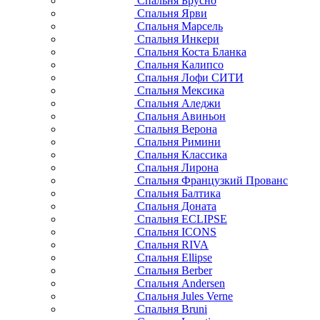
Спальня Брусно
Спальня Ярви
Спальня Марсель
Спальня Инкери
Спальня Коста Бланка
Спальня Калипсо
Спальня Лофи СИТИ
Спальня Мексика
Спальня Аледжи
Спальня Авиньон
Спальня Верона
Спальня Римини
Спальня Классика
Спальня Лирона
Спальня Французкий Прованс
Спальня Балтика
Спальня Доната
Спальня ECLIPSE
Спальня ICONS
Спальня RIVA
Спальня Ellipse
Спальня Berber
Спальня Andersen
Спальня Jules Verne
Спальня Bruni