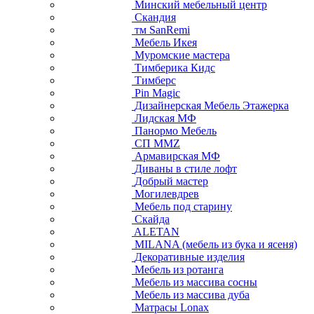
Минский мебельный центр
Скандия
тм SanRemi
Мебель Икея
Муромские мастера
Тимберика Кидс
Тимберс
Pin Magic
Дизайнерская Мебель Этажерка
Лидская МФ
Панормо Мебель
СП ММZ
Армавирская МФ
Диваны в стиле лофт
Добрый мастер
Могилевдрев
Мебель под старину
Скайда
ALETAN
MILANA (мебель из бука и ясеня)
Декоративные изделия
Мебель из ротанга
Мебель из массива сосны
Мебель из массива дуба
Матрасы Lonax