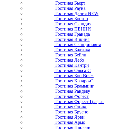
Гостиная Бьерт
Гостиная Рауна
Гостиная Дания NEW
Гостиная Бостон
Гостиная Скандия
Гостиная ПЕННИ
Гостиная Гранада
Гостиная Викинг
Гостиная Скандинавия
Гостиная Балтика
Гостиная Бейли
Гостиная Лебо
Гостиная Кантри
Гостиная Ольса-С
Гостиная Бон Вояж
Гостиная Квадро-С
Гостиная Брамминг
Гостиная Рандеву
Гостиная Форест
Гостиная Форест Графит
Гостиная Оникс
Гостиная Брусно
Гостиная Ярви
Гостиная Армо
Гостиная Прованс