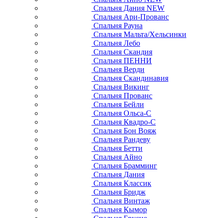
Спальня Дания NEW
Спальня Ари-Прованс
Спальня Рауна
Спальня Мальта/Хельсинки
Спальня Лебо
Спальня Скандия
Спальня ПЕННИ
Спальня Верди
Спальня Скандинавия
Спальня Викинг
Спальня Прованс
Спальня Бейли
Спальня Ольса-С
Спальня Квадро-С
Спальня Бон Вояж
Спальня Рандеву
Спальня Бетти
Спальня Айно
Спальня Брамминг
Спальня Дания
Спальня Классик
Спальня Бридж
Спальня Винтаж
Спальня Кымор