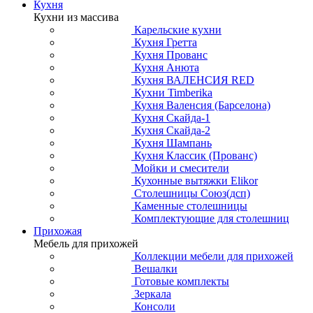
Кухня
Кухни из массива
Карельские кухни
Кухня Гретта
Кухня Прованс
Кухня Анюта
Кухня ВАЛЕНСИЯ RED
Кухни Timberika
Кухня Валенсия (Барселона)
Кухня Скайда-1
Кухня Скайда-2
Кухня Шампань
Кухня Классик (Прованс)
Мойки и смесители
Кухонные вытяжки Elikor
Столешницы Союз(дсп)
Каменные столешницы
Комплектующие для столешниц
Прихожая
Мебель для прихожей
Коллекции мебели для прихожей
Вешалки
Готовые комплекты
Зеркала
Консоли