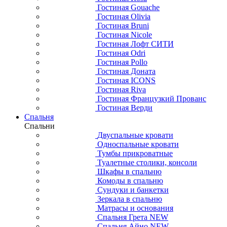
Гостиная Gouache
Гостиная Olivia
Гостиная Bruni
Гостиная Nicole
Гостиная Лофт СИТИ
Гостиная Odri
Гостиная Pollo
Гостиная Доната
Гостиная ICONS
Гостиная Riva
Гостиная Французкий Прованс
Гостиная Верди
Спальня
Спальни
Двуспальные кровати
Односпальные кровати
Тумбы прикроватные
Туалетные столики, консоли
Шкафы в спальню
Комоды в спальню
Сундуки и банкетки
Зеркала в спальню
Матрасы и основания
Спальня Грета NEW
Спальня Айно NEW