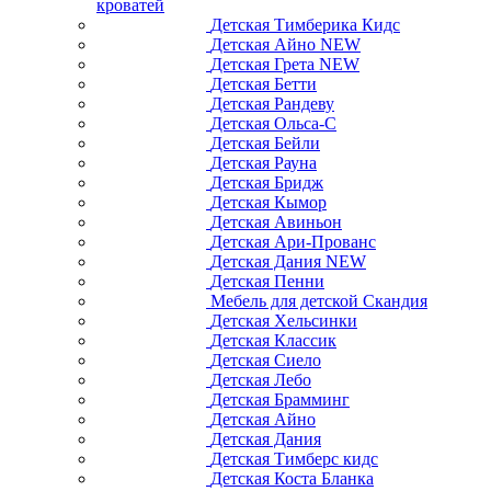
кроватей
Детская Тимберика Кидс
Детская Айно NEW
Детская Грета NEW
Детская Бетти
Детская Рандеву
Детская Ольса-С
Детская Бейли
Детская Рауна
Детская Бридж
Детская Кымор
Детская Авиньон
Детская Ари-Прованс
Детская Дания NEW
Детская Пенни
Мебель для детской Скандия
Детская Хельсинки
Детская Классик
Детская Сиело
Детская Лебо
Детская Брамминг
Детская Айно
Детская Дания
Детская Тимберс кидс
Детская Коста Бланка