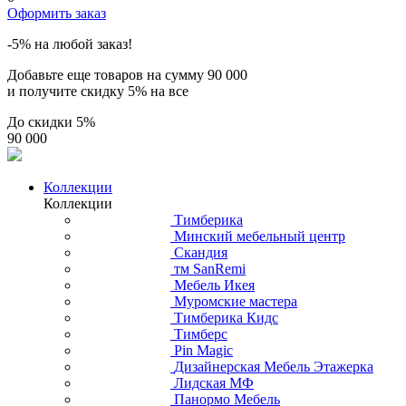
Оформить заказ
-5% на любой заказ!
Добавьте еще товаров на сумму
90 000
и получите скидку
5% на все
До скидки
5%
90 000
Коллекции
Коллекции
Тимберика
Минский мебельный центр
Скандия
тм SanRemi
Мебель Икея
Муромские мастера
Тимберика Кидс
Тимберс
Pin Magic
Дизайнерская Мебель Этажерка
Лидская МФ
Панормо Мебель