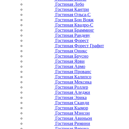
Гостиная Лебо
Гостиная Кантри
Гостиная Ольса-С
Гостиная Бон Вояж
Гостиная Квадро-С
Гостиная Брамминг
Гостиная Рандеву
Гостиная Форест
Гостиная Форест Графит
Гостиная Оникс
Гостиная Брусно
Гостиная Ярви
Гостиная Армо
Гостиная Прованс
Гостиная Калипсо
Гостиная Мексика
Гостиная Роллер
Гостиная Аледжи
Гостиная Эрика
Гостиная Сканди
Гостиная Кымор
Гостиная Мэнсон
Гостиная Авиньон
Гостиная Римини
Гостиная Верона