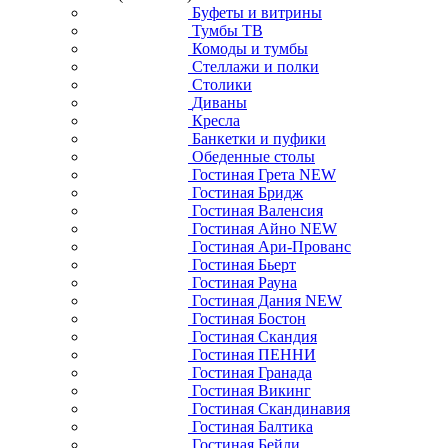
Буфеты и витрины
Тумбы ТВ
Комоды и тумбы
Стеллажи и полки
Столики
Диваны
Кресла
Банкетки и пуфики
Обеденные столы
Гостиная Грета NEW
Гостиная Бридж
Гостиная Валенсия
Гостиная Айно NEW
Гостиная Ари-Прованс
Гостиная Бьерт
Гостиная Рауна
Гостиная Дания NEW
Гостиная Бостон
Гостиная Скандия
Гостиная ПЕННИ
Гостиная Гранада
Гостиная Викинг
Гостиная Скандинавия
Гостиная Балтика
Гостиная Бейли