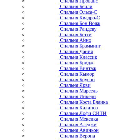
Спальня Прованс
Спальня Бейли
Спальня Ольса-С
Спальня Квадро-С
Спальня Бон Вояж
Спальня Рандеву
Спальня Бетти
Спальня Айно
Спальня Брамминг
Спальня Дания
Спальня Классик
Спальня Бридж
Спальня Винтаж
Спальня Кымор
Спальня Брусно
Спальня Ярви
Спальня Марсель
Спальня Инкери
Спальня Коста Бланка
Спальня Калипсо
Спальня Лофи СИТИ
Спальня Мексика
Спальня Аледжи
Спальня Авиньон
Спальня Верона