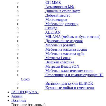
СП ММZ
Армавирская МФ
Диваны в стиле лофт
Добрый мастер
Могилевдрев
Мебель под старину
Скайда
ALETAN
MILANA (мебель из бука и ясеня)
Декоративные изделия
Мебель из ротанга
Мебель из массива сосны
Мебель из массива дуба
Матрасы Lonax
Венская классика
Матрасы BeautySON
Мебель в классическом стиле
Столешницы и комплектующие ПГ
Союз
Вытяжки для кухни ELIKOR
Кухонные мойки и смесители
РАСПРОДАЖА!
Акции
Гостиная
Гостиные (столовые)