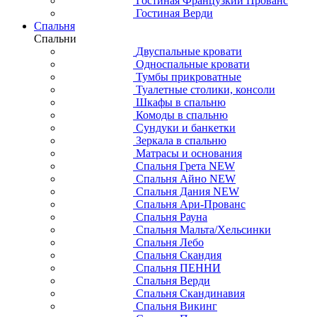
Гостиная Французкий Прованс
Гостиная Верди
Спальня
Спальни
Двуспальные кровати
Односпальные кровати
Тумбы прикроватные
Туалетные столики, консоли
Шкафы в спальню
Комоды в спальню
Сундуки и банкетки
Зеркала в спальню
Матрасы и основания
Спальня Грета NEW
Спальня Айно NEW
Спальня Дания NEW
Спальня Ари-Прованс
Спальня Рауна
Спальня Мальта/Хельсинки
Спальня Лебо
Спальня Скандия
Спальня ПЕННИ
Спальня Верди
Спальня Скандинавия
Спальня Викинг