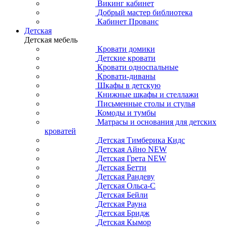
Викинг кабинет
Добрый мастер библиотека
Кабинет Прованс
Детская
Детская мебель
Кровати домики
Детские кровати
Кровати односпальные
Кровати-диваны
Шкафы в детскую
Книжные шкафы и стеллажи
Письменные столы и стулья
Комоды и тумбы
Матрасы и основания для детских
кроватей
Детская Тимберика Кидс
Детская Айно NEW
Детская Грета NEW
Детская Бетти
Детская Рандеву
Детская Ольса-С
Детская Бейли
Детская Рауна
Детская Бридж
Детская Кымор