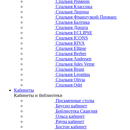
Спальня Римини
Спальня Классика
Спальня Лирона
Спальня Французкий Прованс
Спальня Балтика
Спальня Доната
Спальня ECLIPSE
Спальня ICONS
Спальня RIVA
Спальня Ellipse
Спальня Berber
Спальня Andersen
Спальня Jules Verne
Спальня Bruni
Спальня Leontina
Спальня Olivia
Спальня Odri
Кабинеты
Кабинеты и библиотеки
Письменные столы
Брусно кабинет
Библиотека Скандия
Ольса кабинет
Рауна кабинет
Бостон кабинет