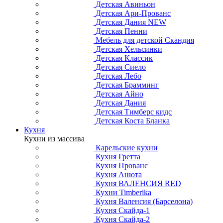
Детская Авиньон
Детская Ари-Прованс
Детская Дания NEW
Детская Пенни
Мебель для детской Скандия
Детская Хельсинки
Детская Классик
Детская Сиело
Детская Лебо
Детская Брамминг
Детская Айно
Детская Дания
Детская Тимберс кидс
Детская Коста Бланка
Кухня
Кухни из массива
Карельские кухни
Кухня Гретта
Кухня Прованс
Кухня Анюта
Кухня ВАЛЕНСИЯ RED
Кухни Timberika
Кухня Валенсия (Барселона)
Кухня Скайда-1
Кухня Скайда-2