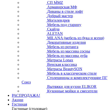
СП ММZ
Армавирская МФ
Диваны в стиле лофт
Добрый мастер
Могилевдрев
Мебель под старину
Скайда
ALETAN
MILANA (мебель из бука и ясеня)
Декоративные изделия
Мебель из ротанга
Мебель из массива сосны
Мебель из массива дуба
Матрасы Lonax
Венская классика
Матрасы BeautySON
Мебель в классическом стиле
Столешницы и комплектующие ПГ
Союз
Вытяжки для кухни ELIKOR
Кухонные мойки и смесители
РАСПРОДАЖА!
Акции
Гостиная
Гостиные (столовые)