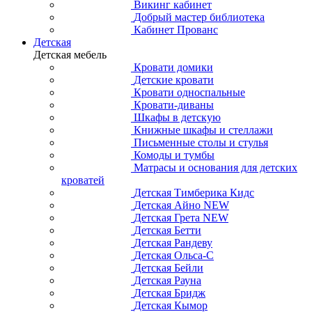
Викинг кабинет
Добрый мастер библиотека
Кабинет Прованс
Детская
Детская мебель
Кровати домики
Детские кровати
Кровати односпальные
Кровати-диваны
Шкафы в детскую
Книжные шкафы и стеллажи
Письменные столы и стулья
Комоды и тумбы
Матрасы и основания для детских
кроватей
Детская Тимберика Кидс
Детская Айно NEW
Детская Грета NEW
Детская Бетти
Детская Рандеву
Детская Ольса-С
Детская Бейли
Детская Рауна
Детская Бридж
Детская Кымор