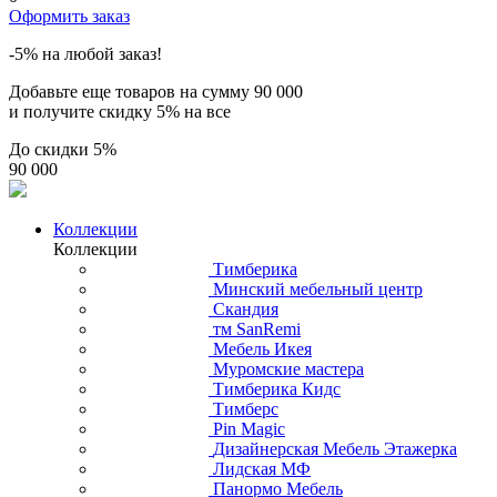
Оформить заказ
-5% на любой заказ!
Добавьте еще товаров на сумму
90 000
и получите скидку
5% на все
До скидки
5%
90 000
Коллекции
Коллекции
Тимберика
Минский мебельный центр
Скандия
тм SanRemi
Мебель Икея
Муромские мастера
Тимберика Кидс
Тимберс
Pin Magic
Дизайнерская Мебель Этажерка
Лидская МФ
Панормо Мебель