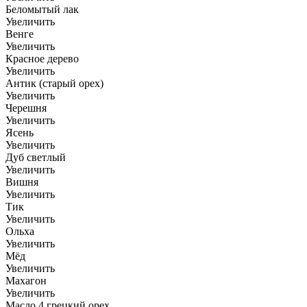
Беломытый лак
Увеличить
Венге
Увеличить
Красное дерево
Увеличить
Антик (старый орех)
Увеличить
Черешня
Увеличить
Ясень
Увеличить
Дуб светлый
Увеличить
Вишня
Увеличить
Тик
Увеличить
Ольха
Увеличить
Мёд
Увеличить
Махагон
Увеличить
Масло 4 грецкий орех