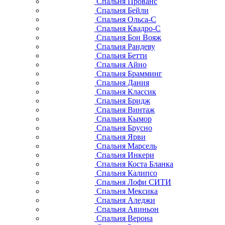
Спальня Прованс
Спальня Бейли
Спальня Ольса-С
Спальня Квадро-С
Спальня Бон Вояж
Спальня Рандеву
Спальня Бетти
Спальня Айно
Спальня Брамминг
Спальня Дания
Спальня Классик
Спальня Бридж
Спальня Винтаж
Спальня Кымор
Спальня Брусно
Спальня Ярви
Спальня Марсель
Спальня Инкери
Спальня Коста Бланка
Спальня Калипсо
Спальня Лофи СИТИ
Спальня Мексика
Спальня Аледжи
Спальня Авиньон
Спальня Верона