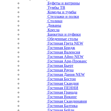
Буфеты и витрины
Тумбы ТВ
Комоды и тумбы
Стеллажи и полки
Столики
Диваны
Кресла
Банкетки и пуфики
Обеденные столы
Гостиная Грета NEW
Гостиная Бридж
Гостиная Валенсия
Гостиная Айно NEW
Гостиная Ари-Прованс
Гостиная Бьерт
Гостиная Рауна
Гостиная Дания NEW
Гостиная Бостон
Гостиная Скандия
Гостиная ПЕННИ
Гостиная Гранада
Гостиная Викинг
Гостиная Скандинавия
Гостиная Балтика
Гостиная Бейли