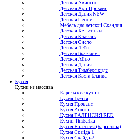
Детская Авиньон
Детская Ари-Прованс
Детская Дания NEW
Детская Пенни
Мебель для детской Скандия
Детская Хельсинки
Детская Классик
Детская Сиело
Детская Лебо
Детская Брамминг
Детская Айно
Детская Дания
Детская Тимберс кидс
Детская Коста Бланка
Кухня
Кухни из массива
Карельские кухни
Кухня Гретта
Кухня Прованс
Кухня Анюта
Кухня ВАЛЕНСИЯ RED
Кухни Timberika
Кухня Валенсия (Барселона)
Кухня Скайда-1
Кухня Скайда-2