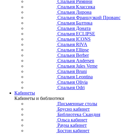
Спальня Римини
Спальня Классика
Спальня Лирона
Спальня Французкий Прованс
Спальня Балтика
Спальня Доната
Спальня ECLIPSE
Спальня ICONS
Спальня RIVA
Спальня Ellipse
Спальня Berber
Спальня Andersen
Спальня Jules Verne
Спальня Bruni
Спальня Leontina
Спальня Olivia
Спальня Odri
Кабинеты
Кабинеты и библиотеки
Письменные столы
Брусно кабинет
Библиотека Скандия
Ольса кабинет
Рауна кабинет
Бостон кабинет