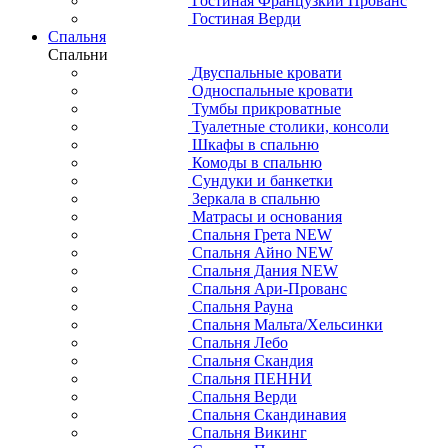
Гостиная Французкий Прованс
Гостиная Верди
Спальня
Спальни
Двуспальные кровати
Односпальные кровати
Тумбы прикроватные
Туалетные столики, консоли
Шкафы в спальню
Комоды в спальню
Сундуки и банкетки
Зеркала в спальню
Матрасы и основания
Спальня Грета NEW
Спальня Айно NEW
Спальня Дания NEW
Спальня Ари-Прованс
Спальня Рауна
Спальня Мальта/Хельсинки
Спальня Лебо
Спальня Скандия
Спальня ПЕННИ
Спальня Верди
Спальня Скандинавия
Спальня Викинг