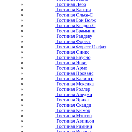
Гостиная Лебо
Гостиная Кантри
Гостиная Ольса-С
Гостиная Бон Вояж
Гостиная Квадро-С
Гостиная Брамминг
Гостиная Рандеву
Гостиная Форест
Гостиная Форест Графит
Гостиная Оникс
Гостиная Брусно
Гостиная Ярви
Гостиная Армо
Гостиная Прованс
Гостиная Калипсо
Гостиная Мексика
Гостиная Роллер
Гостиная Аледжи
Гостиная Эрика
Гостиная Сканди
Гостиная Кымор
Гостиная Мэнсон
Гостиная Авиньон
Гостиная Римини
Гостиная Верона