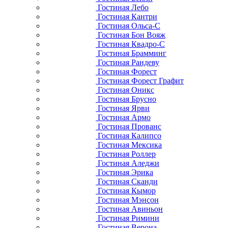
Гостиная Лебо
Гостиная Кантри
Гостиная Ольса-С
Гостиная Бон Вояж
Гостиная Квадро-С
Гостиная Брамминг
Гостиная Рандеву
Гостиная Форест
Гостиная Форест Графит
Гостиная Оникс
Гостиная Брусно
Гостиная Ярви
Гостиная Армо
Гостиная Прованс
Гостиная Калипсо
Гостиная Мексика
Гостиная Роллер
Гостиная Аледжи
Гостиная Эрика
Гостиная Сканди
Гостиная Кымор
Гостиная Мэнсон
Гостиная Авиньон
Гостиная Римини
Гостиная Верона