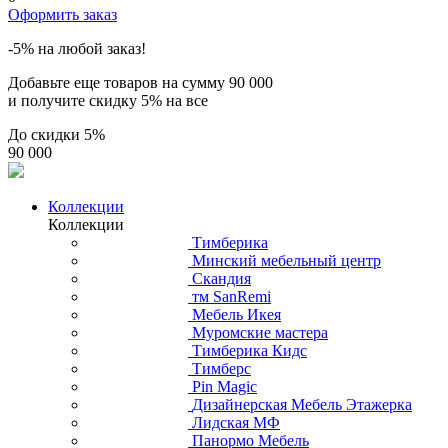
Оформить заказ
-5% на любой заказ!
Добавьте еще товаров на сумму
90 000
и получите скидку
5% на все
До скидки
5%
90 000
Коллекции
Коллекции
Тимберика
Минский мебельный центр
Скандия
тм SanRemi
Мебель Икея
Муромские мастера
Тимберика Кидс
Тимберс
Pin Magic
Дизайнерская Мебель Этажерка
Лидская МФ
Панормо Мебель