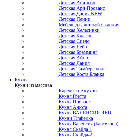
Детская Авиньон
Детская Ари-Прованс
Детская Дания NEW
Детская Пенни
Мебель для детской Скандия
Детская Хельсинки
Детская Классик
Детская Сиело
Детская Лебо
Детская Брамминг
Детская Айно
Детская Дания
Детская Тимберс кидс
Детская Коста Бланка
Кухня
Кухни из массива
Карельские кухни
Кухня Гретта
Кухня Прованс
Кухня Анюта
Кухня ВАЛЕНСИЯ RED
Кухни Timberika
Кухня Валенсия (Барселона)
Кухня Скайда-1
Кухня Скайда-2