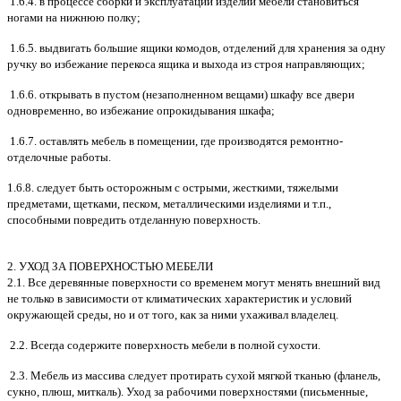
1.6.4. в процессе сборки и эксплуатации изделий мебели становиться
ногами на нижнюю полку;
1.6.5. выдвигать большие ящики комодов, отделений для хранения за одну
ручку во избежание перекоса ящика и выхода из строя направляющих;
1.6.6. открывать в пустом (незаполненном вещами) шкафу все двери
одновременно, во избежание опрокидывания шкафа;
1.6.7. оставлять мебель в помещении, где производятся ремонтно-
отделочные работы.
1.6.8. следует быть осторожным с острыми, жесткими, тяжелыми
предметами, щетками, песком, металлическими изделиями и т.п.,
способными повредить отделанную поверхность.
2. УХОД ЗА ПОВЕРХНОСТЬЮ МЕБЕЛИ
2.1. Все деревянные поверхности со временем могут менять внешний вид
не только в зависимости от климатических характеристик и условий
окружающей среды, но и от того, как за ними ухаживал владелец.
2.2. Всегда содержите поверхность мебели в полной сухости.
2.3. Мебель из массива следует протирать сухой мягкой тканью (фланель,
сукно, плюш, миткаль). Уход за рабочими поверхностями (письменные,