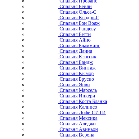
Спальня Прованс
Спальня Бейли
Спальня Ольса-С
Спальня Квадро-С
Спальня Бон Вояж
Спальня Рандеву
Спальня Бетти
Спальня Айно
Спальня Брамминг
Спальня Дания
Спальня Классик
Спальня Бридж
Спальня Винтаж
Спальня Кымор
Спальня Брусно
Спальня Ярви
Спальня Марсель
Спальня Инкери
Спальня Коста Бланка
Спальня Калипсо
Спальня Лофи СИТИ
Спальня Мексика
Спальня Аледжи
Спальня Авиньон
Спальня Верона