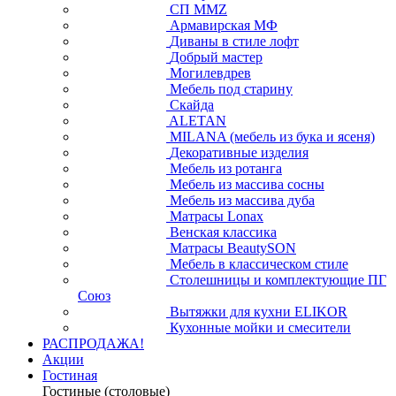
СП ММZ
Армавирская МФ
Диваны в стиле лофт
Добрый мастер
Могилевдрев
Мебель под старину
Скайда
ALETAN
MILANA (мебель из бука и ясеня)
Декоративные изделия
Мебель из ротанга
Мебель из массива сосны
Мебель из массива дуба
Матрасы Lonax
Венская классика
Матрасы BeautySON
Мебель в классическом стиле
Столешницы и комплектующие ПГ
Союз
Вытяжки для кухни ELIKOR
Кухонные мойки и смесители
РАСПРОДАЖА!
Акции
Гостиная
Гостиные (столовые)