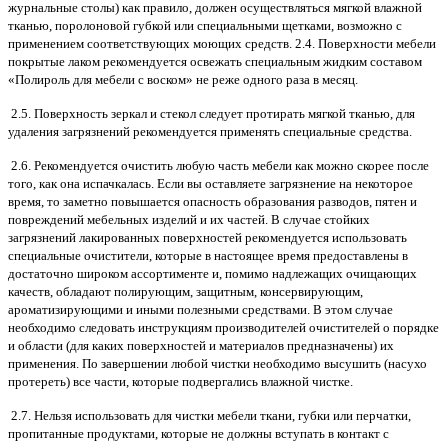
журнальные столы) как правило, должен осуществляться мягкой влажной
тканью, поролоновой губкой или специальными щетками, возможно с
применением соответствующих моющих средств. 2.4. Поверхности мебели
покрытые лаком рекомендуется освежать специальным жидким составом
«Полироль для мебели с воском» не реже одного раза в месяц.
2.5. Поверхность зеркал и стекол следует протирать мягкой тканью, для
удаления загрязнений рекомендуется применять специальные средства.
2.6. Рекомендуется очистить любую часть мебели как можно скорее после
того, как она испачкалась. Если вы оставляете загрязнение на некоторое
время, то заметно повышается опасность образования разводов, пятен и
повреждений мебельных изделий и их частей. В случае стойких
загрязнений лакированных поверхностей рекомендуется использовать
специальные очистители, которые в настоящее время предоставлены в
достаточно широком ассортименте и, помимо надлежащих очищающих
качеств, обладают полирующим, защитным, консервирующим,
ароматизирующими и иными полезными средствами. В этом случае
необходимо следовать инструкциям производителей очистителей о порядке
и области (для каких поверхностей и материалов предназначены) их
применения. По завершении любой чистки необходимо высушить (насухо
протереть) все части, которые подвергались влажной чистке.
2.7. Нельзя использовать для чистки мебели ткани, губки или перчатки,
пропитанные продуктами, которые не должны вступать в контакт с