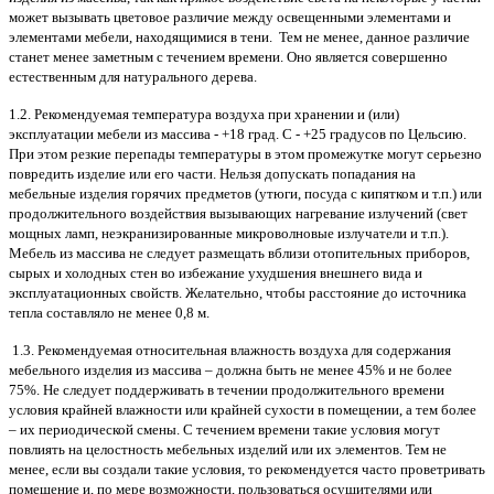
может вызывать цветовое различие между освещенными элементами и
элементами мебели, находящимися в тени. Тем не менее, данное различие
станет менее заметным с течением времени. Оно является совершенно
естественным для натурального дерева.
1.2. Рекомендуемая температура воздуха при хранении и (или)
эксплуатации мебели из массива - +18 град. С - +25 градусов по Цельсию.
При этом резкие перепады температуры в этом промежутке могут серьезно
повредить изделие или его части. Нельзя допускать попадания на
мебельные изделия горячих предметов (утюги, посуда с кипятком и т.п.) или
продолжительного воздействия вызывающих нагревание излучений (свет
мощных ламп, неэкранизированные микроволновые излучатели и т.п.).
Мебель из массива не следует размещать вблизи отопительных приборов,
сырых и холодных стен во избежание ухудшения внешнего вида и
эксплуатационных свойств. Желательно, чтобы расстояние до источника
тепла составляло не менее 0,8 м.
1.3. Рекомендуемая относительная влажность воздуха для содержания
мебельного изделия из массива – должна быть не менее 45% и не более
75%. Не следует поддерживать в течении продолжительного времени
условия крайней влажности или крайней сухости в помещении, а тем более
– их периодической смены. С течением времени такие условия могут
повлиять на целостность мебельных изделий или их элементов. Тем не
менее, если вы создали такие условия, то рекомендуется часто проветривать
помещение и, по мере возможности, пользоваться осушителями или