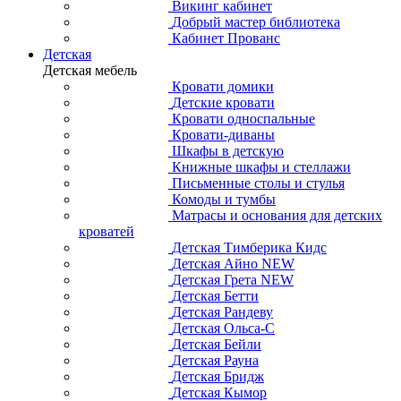
Викинг кабинет
Добрый мастер библиотека
Кабинет Прованс
Детская
Детская мебель
Кровати домики
Детские кровати
Кровати односпальные
Кровати-диваны
Шкафы в детскую
Книжные шкафы и стеллажи
Письменные столы и стулья
Комоды и тумбы
Матрасы и основания для детских
кроватей
Детская Тимберика Кидс
Детская Айно NEW
Детская Грета NEW
Детская Бетти
Детская Рандеву
Детская Ольса-С
Детская Бейли
Детская Рауна
Детская Бридж
Детская Кымор