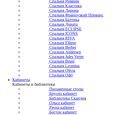
Спальня Римини
Спальня Классика
Спальня Лирона
Спальня Французкий Прованс
Спальня Балтика
Спальня Доната
Спальня ECLIPSE
Спальня ICONS
Спальня RIVA
Спальня Ellipse
Спальня Berber
Спальня Andersen
Спальня Jules Verne
Спальня Bruni
Спальня Leontina
Спальня Olivia
Спальня Odri
Кабинеты
Кабинеты и библиотеки
Письменные столы
Брусно кабинет
Библиотека Скандия
Ольса кабинет
Рауна кабинет
Бостон кабинет