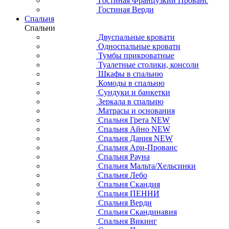
Гостиная Французкий Прованс
Гостиная Верди
Спальня
Спальни
Двуспальные кровати
Односпальные кровати
Тумбы прикроватные
Туалетные столики, консоли
Шкафы в спальню
Комоды в спальню
Сундуки и банкетки
Зеркала в спальню
Матрасы и основания
Спальня Грета NEW
Спальня Айно NEW
Спальня Дания NEW
Спальня Ари-Прованс
Спальня Рауна
Спальня Мальта/Хельсинки
Спальня Лебо
Спальня Скандия
Спальня ПЕННИ
Спальня Верди
Спальня Скандинавия
Спальня Викинг