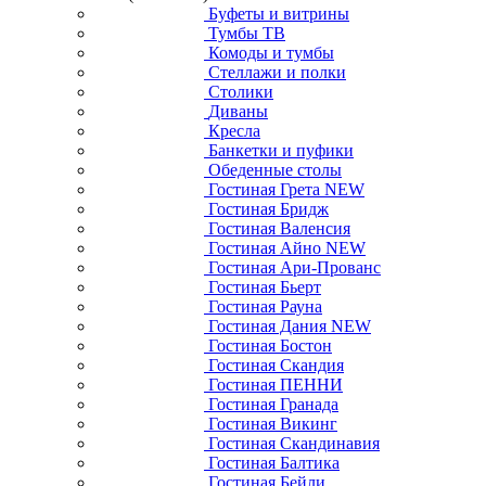
Буфеты и витрины
Тумбы ТВ
Комоды и тумбы
Стеллажи и полки
Столики
Диваны
Кресла
Банкетки и пуфики
Обеденные столы
Гостиная Грета NEW
Гостиная Бридж
Гостиная Валенсия
Гостиная Айно NEW
Гостиная Ари-Прованс
Гостиная Бьерт
Гостиная Рауна
Гостиная Дания NEW
Гостиная Бостон
Гостиная Скандия
Гостиная ПЕННИ
Гостиная Гранада
Гостиная Викинг
Гостиная Скандинавия
Гостиная Балтика
Гостиная Бейли