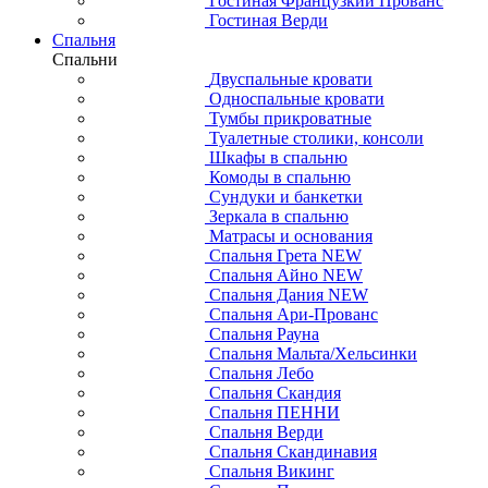
Гостиная Французкий Прованс
Гостиная Верди
Спальня
Спальни
Двуспальные кровати
Односпальные кровати
Тумбы прикроватные
Туалетные столики, консоли
Шкафы в спальню
Комоды в спальню
Сундуки и банкетки
Зеркала в спальню
Матрасы и основания
Спальня Грета NEW
Спальня Айно NEW
Спальня Дания NEW
Спальня Ари-Прованс
Спальня Рауна
Спальня Мальта/Хельсинки
Спальня Лебо
Спальня Скандия
Спальня ПЕННИ
Спальня Верди
Спальня Скандинавия
Спальня Викинг