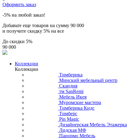
Оформить заказ
-5% на любой заказ!
Добавьте еще товаров на сумму
90 000
и получите скидку
5% на все
До скидки
5%
90 000
Коллекции
Коллекции
Тимберика
Минский мебельный центр
Скандия
тм SanRemi
Мебель Икея
Муромские мастера
Тимберика Кидс
Тимберс
Pin Magic
Дизайнерская Мебель Этажерка
Лидская МФ
Панормо Мебель