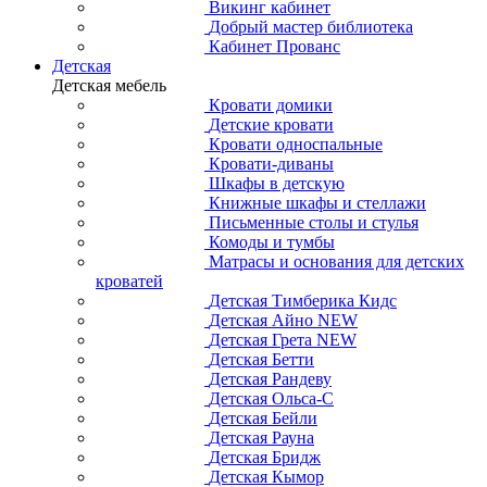
Викинг кабинет
Добрый мастер библиотека
Кабинет Прованс
Детская
Детская мебель
Кровати домики
Детские кровати
Кровати односпальные
Кровати-диваны
Шкафы в детскую
Книжные шкафы и стеллажи
Письменные столы и стулья
Комоды и тумбы
Матрасы и основания для детских
кроватей
Детская Тимберика Кидс
Детская Айно NEW
Детская Грета NEW
Детская Бетти
Детская Рандеву
Детская Ольса-С
Детская Бейли
Детская Рауна
Детская Бридж
Детская Кымор