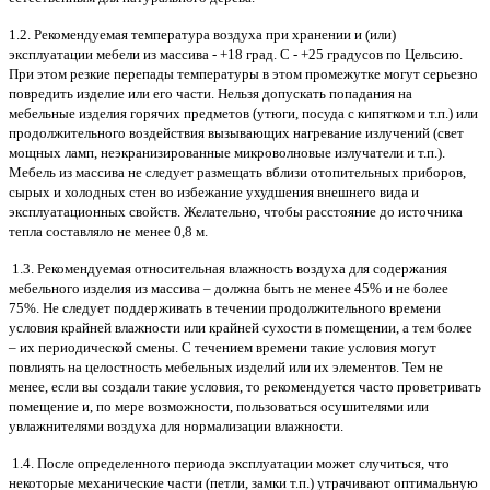
1.2. Рекомендуемая температура воздуха при хранении и (или)
эксплуатации мебели из массива - +18 град. С - +25 градусов по Цельсию.
При этом резкие перепады температуры в этом промежутке могут серьезно
повредить изделие или его части. Нельзя допускать попадания на
мебельные изделия горячих предметов (утюги, посуда с кипятком и т.п.) или
продолжительного воздействия вызывающих нагревание излучений (свет
мощных ламп, неэкранизированные микроволновые излучатели и т.п.).
Мебель из массива не следует размещать вблизи отопительных приборов,
сырых и холодных стен во избежание ухудшения внешнего вида и
эксплуатационных свойств. Желательно, чтобы расстояние до источника
тепла составляло не менее 0,8 м.
1.3. Рекомендуемая относительная влажность воздуха для содержания
мебельного изделия из массива – должна быть не менее 45% и не более
75%. Не следует поддерживать в течении продолжительного времени
условия крайней влажности или крайней сухости в помещении, а тем более
– их периодической смены. С течением времени такие условия могут
повлиять на целостность мебельных изделий или их элементов. Тем не
менее, если вы создали такие условия, то рекомендуется часто проветривать
помещение и, по мере возможности, пользоваться осушителями или
увлажнителями воздуха для нормализации влажности.
1.4. После определенного периода эксплуатации может случиться, что
некоторые механические части (петли, замки т.п.) утрачивают оптимальную