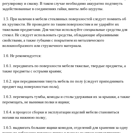
регулировку и смазку. В таком случае необходимо аккуратно подтянуть
задействованные в соединениях гайки, винты либо шурупы.
1.5. При наличии в мебели стеклянных поверхностей следует помнить об
их хрупкости. Не проводите по таким поверхностям и не ударяйте их
тяжелыми предметами. Для чистки используйте специальные средства для
стекол. Не следует использовать средства, обладающие абразивными
свойствами, а также губками с покрытием из металлического
волокнообразного или стружечного материала.
1.6. Не рекомендуется:
1.6.1. передвигать по поверхности мебели тяжелые, твердые предметы, а
также предметы с острыми краями;
1.6.2. при передвижении тянуть мебель по полу (следует приподнимать
предмет над поверхностью пола);
1.6.3. перемещать тумбы, комоды и столы удерживая их за крышки, а также
перемещать, не вынимая полки и ящики;
1.6.4. в процессе сборки и эксплуатации изделий мебели становиться
ногами на нижнюю полку;
1.6.5. выдвигать большие ящики комодов, отделений для хранения за одну
ручку во избежание перекоса ящика и выхода из строя направляющих;