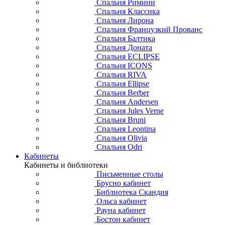
Спальня Римини
Спальня Классика
Спальня Лирона
Спальня Французкий Прованс
Спальня Балтика
Спальня Доната
Спальня ECLIPSE
Спальня ICONS
Спальня RIVA
Спальня Ellipse
Спальня Berber
Спальня Andersen
Спальня Jules Verne
Спальня Bruni
Спальня Leontina
Спальня Olivia
Спальня Odri
Кабинеты
Кабинеты и библиотеки
Письменные столы
Брусно кабинет
Библиотека Скандия
Ольса кабинет
Рауна кабинет
Бостон кабинет