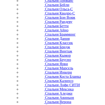
Спальня Прованс
Спальня Бейли
Спальня Ольса-С
Спальня Квадро-С
Спальня Бон Вояж
Спальня Рандеву
Спальня Бетти
Спальня Айно
Спальня Брамминг
Спальня Дания
Спальня Классик
Спальня Бридж
Спальня Винтаж
Спальня Кымор
Спальня Брусно
Спальня Ярви
Спальня Марсель
Спальня Инкери
Спальня Коста Бланка
Спальня Калипсо
Спальня Лофи СИТИ
Спальня Мексика
Спальня Аледжи
Спальня Авиньон
Спальня Верона