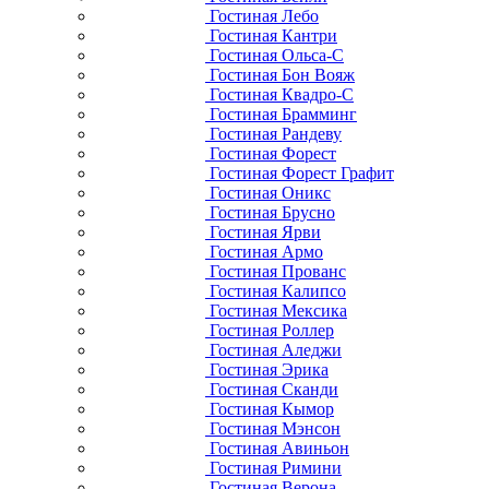
Гостиная Лебо
Гостиная Кантри
Гостиная Ольса-С
Гостиная Бон Вояж
Гостиная Квадро-С
Гостиная Брамминг
Гостиная Рандеву
Гостиная Форест
Гостиная Форест Графит
Гостиная Оникс
Гостиная Брусно
Гостиная Ярви
Гостиная Армо
Гостиная Прованс
Гостиная Калипсо
Гостиная Мексика
Гостиная Роллер
Гостиная Аледжи
Гостиная Эрика
Гостиная Сканди
Гостиная Кымор
Гостиная Мэнсон
Гостиная Авиньон
Гостиная Римини
Гостиная Верона