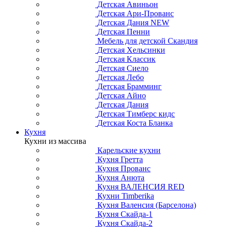
Детская Авиньон
Детская Ари-Прованс
Детская Дания NEW
Детская Пенни
Мебель для детской Скандия
Детская Хельсинки
Детская Классик
Детская Сиело
Детская Лебо
Детская Брамминг
Детская Айно
Детская Дания
Детская Тимберс кидс
Детская Коста Бланка
Кухня
Кухни из массива
Карельские кухни
Кухня Гретта
Кухня Прованс
Кухня Анюта
Кухня ВАЛЕНСИЯ RED
Кухни Timberika
Кухня Валенсия (Барселона)
Кухня Скайда-1
Кухня Скайда-2