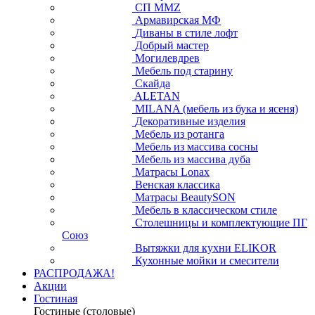
СП ММZ
Армавирская МФ
Диваны в стиле лофт
Добрый мастер
Могилевдрев
Мебель под старину
Скайда
ALETAN
MILANA (мебель из бука и ясеня)
Декоративные изделия
Мебель из ротанга
Мебель из массива сосны
Мебель из массива дуба
Матрасы Lonax
Венская классика
Матрасы BeautySON
Мебель в классическом стиле
Столешницы и комплектующие ПГ
Союз
Вытяжки для кухни ELIKOR
Кухонные мойки и смесители
РАСПРОДАЖА!
Акции
Гостиная
Гостиные (столовые)