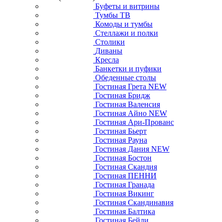
Буфеты и витрины
Тумбы ТВ
Комоды и тумбы
Стеллажи и полки
Столики
Диваны
Кресла
Банкетки и пуфики
Обеденные столы
Гостиная Грета NEW
Гостиная Бридж
Гостиная Валенсия
Гостиная Айно NEW
Гостиная Ари-Прованс
Гостиная Бьерт
Гостиная Рауна
Гостиная Дания NEW
Гостиная Бостон
Гостиная Скандия
Гостиная ПЕННИ
Гостиная Гранада
Гостиная Викинг
Гостиная Скандинавия
Гостиная Балтика
Гостиная Бейли