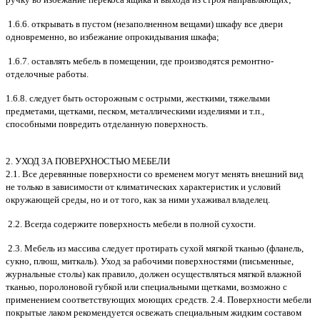
1.6.6. открывать в пустом (незаполненном вещами) шкафу все двери
одновременно, во избежание опрокидывания шкафа;
1.6.7. оставлять мебель в помещении, где производятся ремонтно-
отделочные работы.
1.6.8. следует быть осторожным с острыми, жесткими, тяжелыми
предметами, щетками, песком, металлическими изделиями и т.п.,
способными повредить отделанную поверхность.
2. УХОД ЗА ПОВЕРХНОСТЬЮ МЕБЕЛИ
2.1. Все деревянные поверхности со временем могут менять внешний вид
не только в зависимости от климатических характеристик и условий
окружающей среды, но и от того, как за ними ухаживал владелец.
2.2. Всегда содержите поверхность мебели в полной сухости.
2.3. Мебель из массива следует протирать сухой мягкой тканью (фланель,
сукно, плюш, миткаль). Уход за рабочими поверхностями (письменные,
журнальные столы) как правило, должен осуществляться мягкой влажной
тканью, поролоновой губкой или специальными щетками, возможно с
применением соответствующих моющих средств. 2.4. Поверхности мебели
покрытые лаком рекомендуется освежать специальным жидким составом