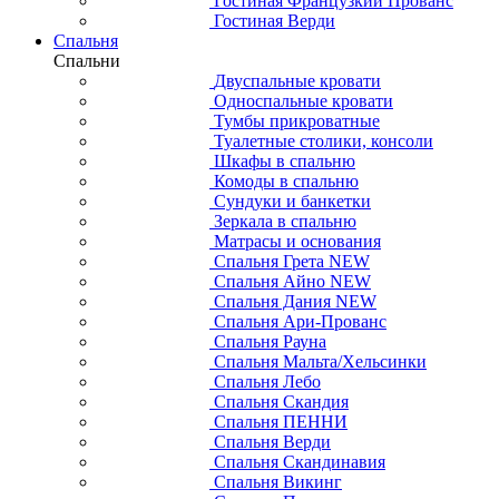
Гостиная Французкий Прованс
Гостиная Верди
Спальня
Спальни
Двуспальные кровати
Односпальные кровати
Тумбы прикроватные
Туалетные столики, консоли
Шкафы в спальню
Комоды в спальню
Сундуки и банкетки
Зеркала в спальню
Матрасы и основания
Спальня Грета NEW
Спальня Айно NEW
Спальня Дания NEW
Спальня Ари-Прованс
Спальня Рауна
Спальня Мальта/Хельсинки
Спальня Лебо
Спальня Скандия
Спальня ПЕННИ
Спальня Верди
Спальня Скандинавия
Спальня Викинг