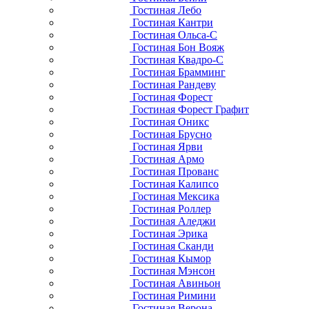
Гостиная Лебо
Гостиная Кантри
Гостиная Ольса-С
Гостиная Бон Вояж
Гостиная Квадро-С
Гостиная Брамминг
Гостиная Рандеву
Гостиная Форест
Гостиная Форест Графит
Гостиная Оникс
Гостиная Брусно
Гостиная Ярви
Гостиная Армо
Гостиная Прованс
Гостиная Калипсо
Гостиная Мексика
Гостиная Роллер
Гостиная Аледжи
Гостиная Эрика
Гостиная Сканди
Гостиная Кымор
Гостиная Мэнсон
Гостиная Авиньон
Гостиная Римини
Гостиная Верона