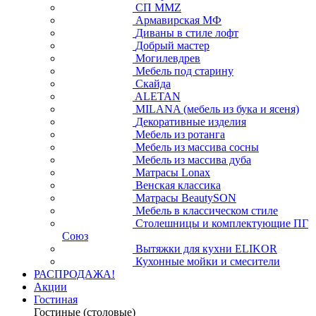
СП ММZ
Армавирская МФ
Диваны в стиле лофт
Добрый мастер
Могилевдрев
Мебель под старину
Скайда
ALETAN
MILANA (мебель из бука и ясеня)
Декоративные изделия
Мебель из ротанга
Мебель из массива сосны
Мебель из массива дуба
Матрасы Lonax
Венская классика
Матрасы BeautySON
Мебель в классическом стиле
Столешницы и комплектующие ПГ
Союз
Вытяжки для кухни ELIKOR
Кухонные мойки и смесители
РАСПРОДАЖА!
Акции
Гостиная
Гостиные (столовые)