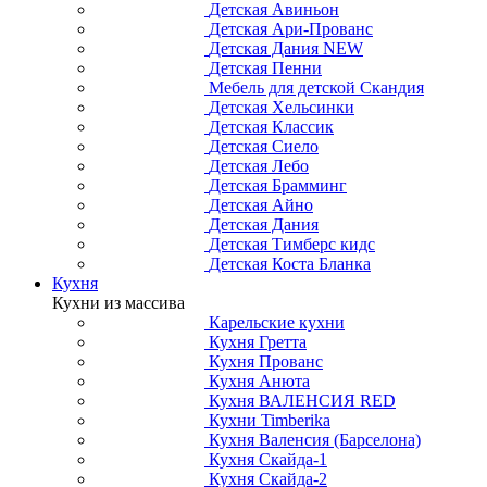
Детская Авиньон
Детская Ари-Прованс
Детская Дания NEW
Детская Пенни
Мебель для детской Скандия
Детская Хельсинки
Детская Классик
Детская Сиело
Детская Лебо
Детская Брамминг
Детская Айно
Детская Дания
Детская Тимберс кидс
Детская Коста Бланка
Кухня
Кухни из массива
Карельские кухни
Кухня Гретта
Кухня Прованс
Кухня Анюта
Кухня ВАЛЕНСИЯ RED
Кухни Timberika
Кухня Валенсия (Барселона)
Кухня Скайда-1
Кухня Скайда-2