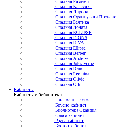
Спальня Римини
Спальня Классика
Спальня Лирона
Спальня Французкий Прованс
Спальня Балтика
Спальня Доната
Спальня ECLIPSE
Спальня ICONS
Спальня RIVA
Спальня Ellipse
Спальня Berber
Спальня Andersen
Спальня Jules Verne
Спальня Bruni
Спальня Leontina
Спальня Olivia
Спальня Odri
Кабинеты
Кабинеты и библиотеки
Письменные столы
Брусно кабинет
Библиотека Скандия
Ольса кабинет
Рауна кабинет
Бостон кабинет