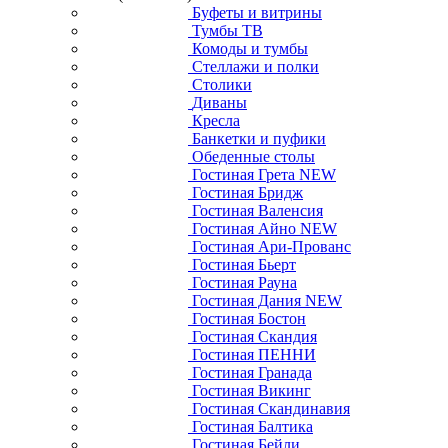
Буфеты и витрины
Тумбы ТВ
Комоды и тумбы
Стеллажи и полки
Столики
Диваны
Кресла
Банкетки и пуфики
Обеденные столы
Гостиная Грета NEW
Гостиная Бридж
Гостиная Валенсия
Гостиная Айно NEW
Гостиная Ари-Прованс
Гостиная Бьерт
Гостиная Рауна
Гостиная Дания NEW
Гостиная Бостон
Гостиная Скандия
Гостиная ПЕННИ
Гостиная Гранада
Гостиная Викинг
Гостиная Скандинавия
Гостиная Балтика
Гостиная Бейли