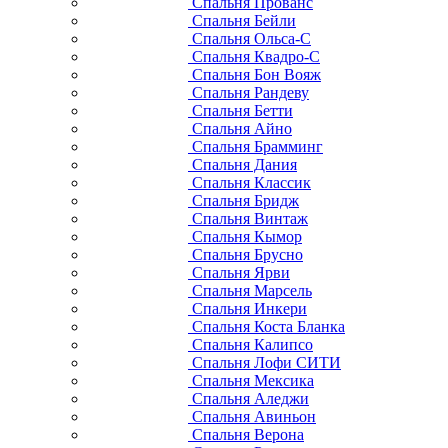
Спальня Прованс
Спальня Бейли
Спальня Ольса-С
Спальня Квадро-С
Спальня Бон Вояж
Спальня Рандеву
Спальня Бетти
Спальня Айно
Спальня Брамминг
Спальня Дания
Спальня Классик
Спальня Бридж
Спальня Винтаж
Спальня Кымор
Спальня Брусно
Спальня Ярви
Спальня Марсель
Спальня Инкери
Спальня Коста Бланка
Спальня Калипсо
Спальня Лофи СИТИ
Спальня Мексика
Спальня Аледжи
Спальня Авиньон
Спальня Верона