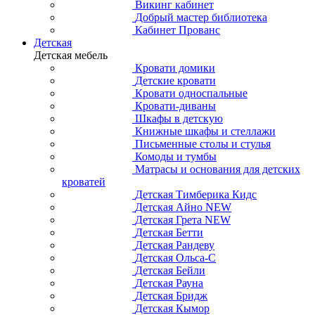
Викинг кабинет
Добрый мастер библиотека
Кабинет Прованс
Детская
Детская мебель
Кровати домики
Детские кровати
Кровати односпальные
Кровати-диваны
Шкафы в детскую
Книжные шкафы и стеллажи
Письменные столы и стулья
Комоды и тумбы
Матрасы и основания для детских
кроватей
Детская Тимберика Кидс
Детская Айно NEW
Детская Грета NEW
Детская Бетти
Детская Рандеву
Детская Ольса-С
Детская Бейли
Детская Рауна
Детская Бридж
Детская Кымор