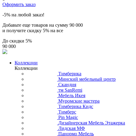
Оформить заказ
-5% на любой заказ!
Добавьте еще товаров на сумму
90 000
и получите скидку
5% на все
До скидки
5%
90 000
Коллекции
Коллекции
Тимберика
Минский мебельный центр
Скандия
тм SanRemi
Мебель Икея
Муромские мастера
Тимберика Кидс
Тимберс
Pin Magic
Дизайнерская Мебель Этажерка
Лидская МФ
Панормо Мебель