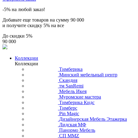
-5% на любой заказ!
Добавьте еще товаров на сумму
90 000
и получите скидку
5% на все
До скидки
5%
90 000
Коллекции
Коллекции
Тимберика
Минский мебельный центр
Скандия
тм SanRemi
Мебель Икея
Муромские мастера
Тимберика Кидс
Тимберс
Pin Magic
Дизайнерская Мебель Этажерка
Лидская МФ
Панормо Мебель
СП ММZ