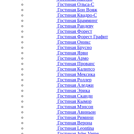
Гостиная Ольса-С
Гостиная Бон Вояж
Гостиная Квадро-С
Гостиная Брамминг
Гостиная Рандеву
Гостиная Форест
Гостиная Форест Графит
Гостиная Оникс
Гостиная Брусно
Гостиная Ярви
Гостиная Армо
Гостиная Прованс
Гостиная Калипсо
Гостиная Мексика
Гостиная Роллер
Гостиная Аледжи
Гостиная Эрика
Гостиная Сканди
Гостиная Кымор
Гостиная Мэнсон
Гостиная Авиньон
Гостиная Римини
Гостиная Верона
Гостиная Leontina
Гостиная Jules Verne