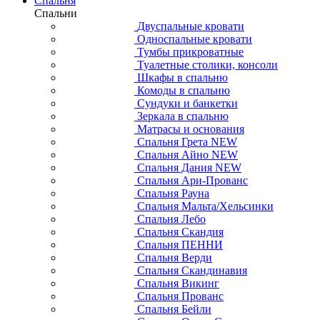
Спальня
Спальни
Двуспальные кровати
Односпальные кровати
Тумбы прикроватные
Туалетные столики, консоли
Шкафы в спальню
Комоды в спальню
Сундуки и банкетки
Зеркала в спальню
Матрасы и основания
Спальня Грета NEW
Спальня Айно NEW
Спальня Дания NEW
Спальня Ари-Прованс
Спальня Рауна
Спальня Мальта/Хельсинки
Спальня Лебо
Спальня Скандия
Спальня ПЕННИ
Спальня Верди
Спальня Скандинавия
Спальня Викинг
Спальня Прованс
Спальня Бейли