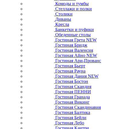
Комоды и тумбы
Стеллажи и полки
Столики
Диваны
Кресла
Банкетки и пуфики
Обеденные столы
Гостиная Грета NEW
Гостиная Бридж
Гостиная Валенсия
Гостиная Айно NEW
Гостиная Ари-Прованс
Гостиная Бьерт
Гостиная Рауна
Гостиная Дания NEW
Гостиная Бостон
Гостиная Скандия
Гостиная ПЕННИ
Гостиная Гранада
Гостиная Викинг
Гостиная Скандинавия
Гостиная Балтика
Гостиная Бейли
Гостиная Лебо
Гостиная Кантри