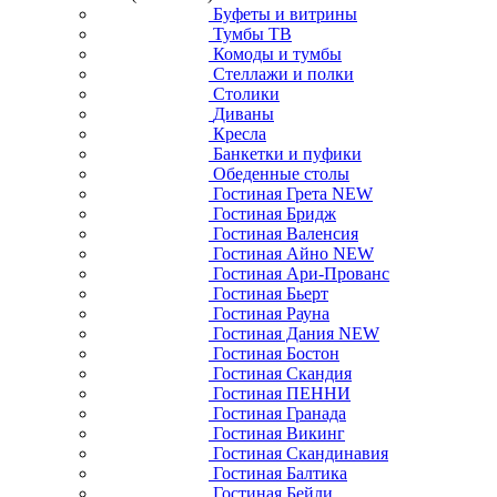
Буфеты и витрины
Тумбы ТВ
Комоды и тумбы
Стеллажи и полки
Столики
Диваны
Кресла
Банкетки и пуфики
Обеденные столы
Гостиная Грета NEW
Гостиная Бридж
Гостиная Валенсия
Гостиная Айно NEW
Гостиная Ари-Прованс
Гостиная Бьерт
Гостиная Рауна
Гостиная Дания NEW
Гостиная Бостон
Гостиная Скандия
Гостиная ПЕННИ
Гостиная Гранада
Гостиная Викинг
Гостиная Скандинавия
Гостиная Балтика
Гостиная Бейли