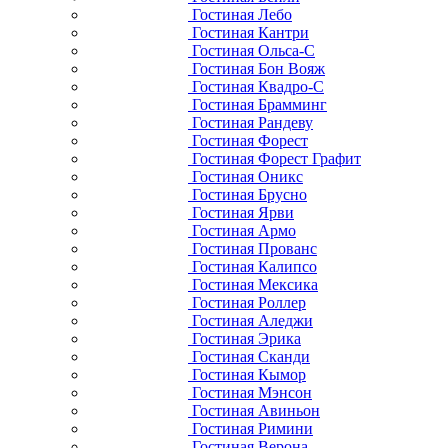
Гостиная Лебо
Гостиная Кантри
Гостиная Ольса-С
Гостиная Бон Вояж
Гостиная Квадро-С
Гостиная Брамминг
Гостиная Рандеву
Гостиная Форест
Гостиная Форест Графит
Гостиная Оникс
Гостиная Брусно
Гостиная Ярви
Гостиная Армо
Гостиная Прованс
Гостиная Калипсо
Гостиная Мексика
Гостиная Роллер
Гостиная Аледжи
Гостиная Эрика
Гостиная Сканди
Гостиная Кымор
Гостиная Мэнсон
Гостиная Авиньон
Гостиная Римини
Гостиная Верона