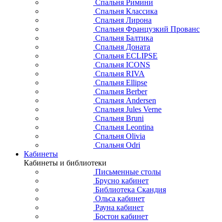
Спальня Римини
Спальня Классика
Спальня Лирона
Спальня Французкий Прованс
Спальня Балтика
Спальня Доната
Спальня ECLIPSE
Спальня ICONS
Спальня RIVA
Спальня Ellipse
Спальня Berber
Спальня Andersen
Спальня Jules Verne
Спальня Bruni
Спальня Leontina
Спальня Olivia
Спальня Odri
Кабинеты
Кабинеты и библиотеки
Письменные столы
Брусно кабинет
Библиотека Скандия
Ольса кабинет
Рауна кабинет
Бостон кабинет