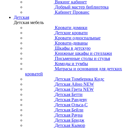
Викинг кабинет
Добрый мастер библиотека
Кабинет Прованс
Детская
Детская мебель
Кровати домики
Детские кровати
Кровати односпальные
Кровати-диваны
Шкафы в детскую
Книжные шкафы и стеллажи
Письменные столы и стулья
Комоды и тумбы
Матрасы и основания для детских
кроватей
Детская Тимберика Кидс
Детская Айно NEW
Детская Грета NEW
Детская Бетти
Детская Рандеву
Детская Ольса-С
Детская Бейли
Детская Рауна
Детская Бридж
Детская Кымор