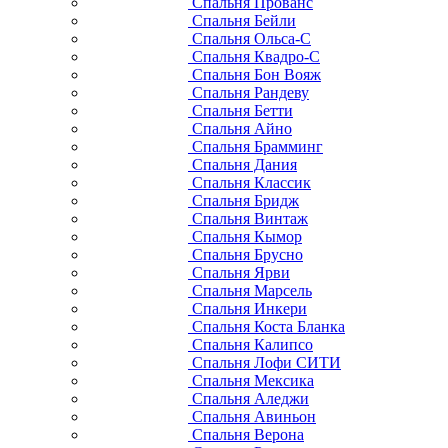
Спальня Прованс
Спальня Бейли
Спальня Ольса-С
Спальня Квадро-С
Спальня Бон Вояж
Спальня Рандеву
Спальня Бетти
Спальня Айно
Спальня Брамминг
Спальня Дания
Спальня Классик
Спальня Бридж
Спальня Винтаж
Спальня Кымор
Спальня Брусно
Спальня Ярви
Спальня Марсель
Спальня Инкери
Спальня Коста Бланка
Спальня Калипсо
Спальня Лофи СИТИ
Спальня Мексика
Спальня Аледжи
Спальня Авиньон
Спальня Верона