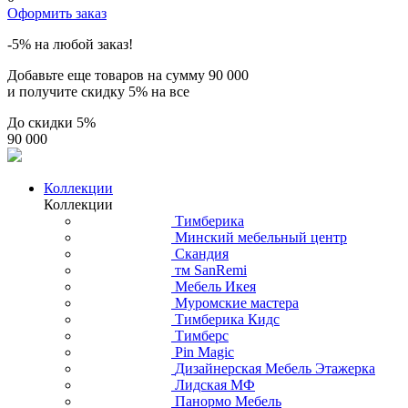
Оформить заказ
-5% на любой заказ!
Добавьте еще товаров на сумму
90 000
и получите скидку
5% на все
До скидки
5%
90 000
Коллекции
Коллекции
Тимберика
Минский мебельный центр
Скандия
тм SanRemi
Мебель Икея
Муромские мастера
Тимберика Кидс
Тимберс
Pin Magic
Дизайнерская Мебель Этажерка
Лидская МФ
Панормо Мебель