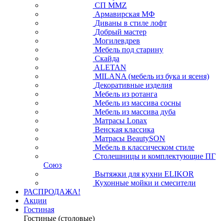
СП ММZ
Армавирская МФ
Диваны в стиле лофт
Добрый мастер
Могилевдрев
Мебель под старину
Скайда
ALETAN
MILANA (мебель из бука и ясеня)
Декоративные изделия
Мебель из ротанга
Мебель из массива сосны
Мебель из массива дуба
Матрасы Lonax
Венская классика
Матрасы BeautySON
Мебель в классическом стиле
Столешницы и комплектующие ПГ
Союз
Вытяжки для кухни ELIKOR
Кухонные мойки и смесители
РАСПРОДАЖА!
Акции
Гостиная
Гостиные (столовые)