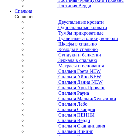
Гостиная Французкий Прованс
Гостиная Верди
Спальня
Спальни
Двуспальные кровати
Односпальные кровати
Тумбы прикроватные
Туалетные столики, консоли
Шкафы в спальню
Комоды в спальню
Сундуки и банкетки
Зеркала в спальню
Матрасы и основания
Спальня Грета NEW
Спальня Айно NEW
Спальня Дания NEW
Спальня Ари-Прованс
Спальня Рауна
Спальня Мальта/Хельсинки
Спальня Лебо
Спальня Скандия
Спальня ПЕННИ
Спальня Верди
Спальня Скандинавия
Спальня Викинг