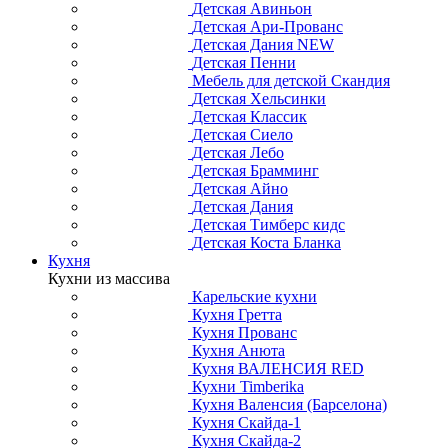
Детская Авиньон
Детская Ари-Прованс
Детская Дания NEW
Детская Пенни
Мебель для детской Скандия
Детская Хельсинки
Детская Классик
Детская Сиело
Детская Лебо
Детская Брамминг
Детская Айно
Детская Дания
Детская Тимберс кидс
Детская Коста Бланка
Кухня
Кухни из массива
Карельские кухни
Кухня Гретта
Кухня Прованс
Кухня Анюта
Кухня ВАЛЕНСИЯ RED
Кухни Timberika
Кухня Валенсия (Барселона)
Кухня Скайда-1
Кухня Скайда-2