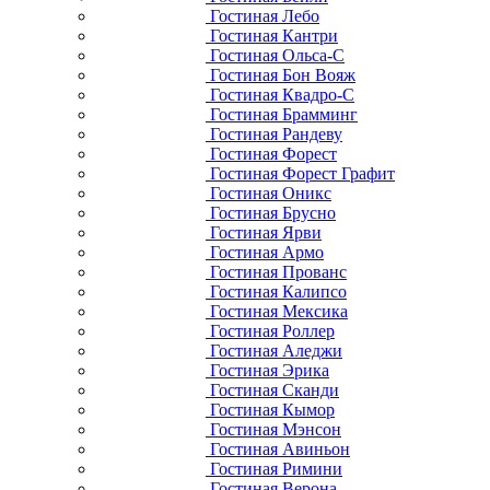
Гостиная Лебо
Гостиная Кантри
Гостиная Ольса-С
Гостиная Бон Вояж
Гостиная Квадро-С
Гостиная Брамминг
Гостиная Рандеву
Гостиная Форест
Гостиная Форест Графит
Гостиная Оникс
Гостиная Брусно
Гостиная Ярви
Гостиная Армо
Гостиная Прованс
Гостиная Калипсо
Гостиная Мексика
Гостиная Роллер
Гостиная Аледжи
Гостиная Эрика
Гостиная Сканди
Гостиная Кымор
Гостиная Мэнсон
Гостиная Авиньон
Гостиная Римини
Гостиная Верона