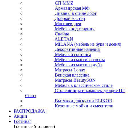
СП ММZ
Армавирская МФ
Диваны в стиле лофт
Добрый мастер
Могилевдрев
Мебель под старину
Скайда
ALETAN
MILANA (мебель из бука и ясеня)
Декоративные изделия
Мебель из ротанга
Мебель из массива сосны
Мебель из массива дуба
Матрасы Lonax
Венская классика
Матрасы BeautySON
Мебель в классическом стиле
Столешницы и комплектующие ПГ
Союз
Вытяжки для кухни ELIKOR
Кухонные мойки и смесители
РАСПРОДАЖА!
Акции
Гостиная
Гостиные (столовые)