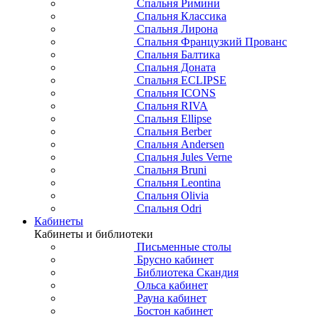
Спальня Римини
Спальня Классика
Спальня Лирона
Спальня Французкий Прованс
Спальня Балтика
Спальня Доната
Спальня ECLIPSE
Спальня ICONS
Спальня RIVA
Спальня Ellipse
Спальня Berber
Спальня Andersen
Спальня Jules Verne
Спальня Bruni
Спальня Leontina
Спальня Olivia
Спальня Odri
Кабинеты
Кабинеты и библиотеки
Письменные столы
Брусно кабинет
Библиотека Скандия
Ольса кабинет
Рауна кабинет
Бостон кабинет