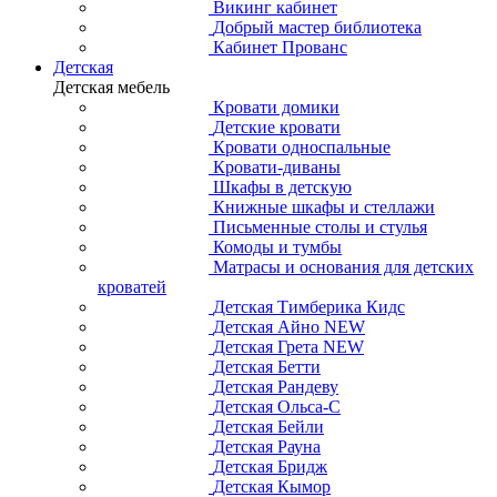
Викинг кабинет
Добрый мастер библиотека
Кабинет Прованс
Детская
Детская мебель
Кровати домики
Детские кровати
Кровати односпальные
Кровати-диваны
Шкафы в детскую
Книжные шкафы и стеллажи
Письменные столы и стулья
Комоды и тумбы
Матрасы и основания для детских
кроватей
Детская Тимберика Кидс
Детская Айно NEW
Детская Грета NEW
Детская Бетти
Детская Рандеву
Детская Ольса-С
Детская Бейли
Детская Рауна
Детская Бридж
Детская Кымор