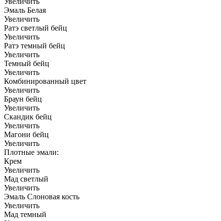
Увеличить
Эмаль Белая
Увеличить
Ратэ светлый бейц
Увеличить
Ратэ темный бейц
Увеличить
Темный бейц
Увеличить
Комбинированный цвет
Увеличить
Браун бейц
Увеличить
Скандик бейц
Увеличить
Магони бейц
Увеличить
Плотные эмали:
Крем
Увеличить
Мад светлый
Увеличить
Эмаль Слоновая кость
Увеличить
Мад темный