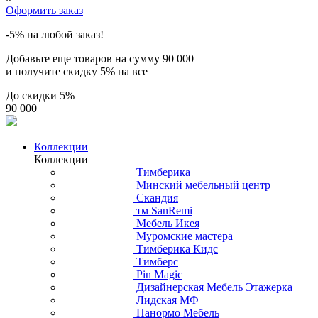
Оформить заказ
-5% на любой заказ!
Добавьте еще товаров на сумму
90 000
и получите скидку
5% на все
До скидки
5%
90 000
Коллекции
Коллекции
Тимберика
Минский мебельный центр
Скандия
тм SanRemi
Мебель Икея
Муромские мастера
Тимберика Кидс
Тимберс
Pin Magic
Дизайнерская Мебель Этажерка
Лидская МФ
Панормо Мебель