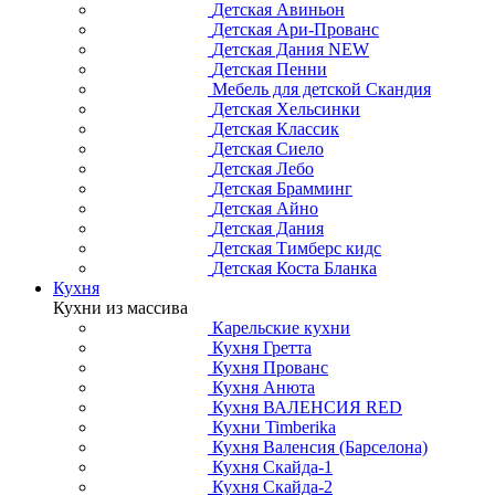
Детская Авиньон
Детская Ари-Прованс
Детская Дания NEW
Детская Пенни
Мебель для детской Скандия
Детская Хельсинки
Детская Классик
Детская Сиело
Детская Лебо
Детская Брамминг
Детская Айно
Детская Дания
Детская Тимберс кидс
Детская Коста Бланка
Кухня
Кухни из массива
Карельские кухни
Кухня Гретта
Кухня Прованс
Кухня Анюта
Кухня ВАЛЕНСИЯ RED
Кухни Timberika
Кухня Валенсия (Барселона)
Кухня Скайда-1
Кухня Скайда-2