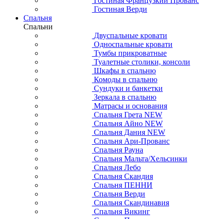
Гостиная Французкий Прованс
Гостиная Верди
Спальня
Спальни
Двуспальные кровати
Односпальные кровати
Тумбы прикроватные
Туалетные столики, консоли
Шкафы в спальню
Комоды в спальню
Сундуки и банкетки
Зеркала в спальню
Матрасы и основания
Спальня Грета NEW
Спальня Айно NEW
Спальня Дания NEW
Спальня Ари-Прованс
Спальня Рауна
Спальня Мальта/Хельсинки
Спальня Лебо
Спальня Скандия
Спальня ПЕННИ
Спальня Верди
Спальня Скандинавия
Спальня Викинг