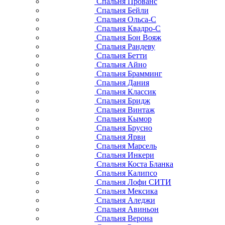
Спальня Прованс
Спальня Бейли
Спальня Ольса-С
Спальня Квадро-С
Спальня Бон Вояж
Спальня Рандеву
Спальня Бетти
Спальня Айно
Спальня Брамминг
Спальня Дания
Спальня Классик
Спальня Бридж
Спальня Винтаж
Спальня Кымор
Спальня Брусно
Спальня Ярви
Спальня Марсель
Спальня Инкери
Спальня Коста Бланка
Спальня Калипсо
Спальня Лофи СИТИ
Спальня Мексика
Спальня Аледжи
Спальня Авиньон
Спальня Верона