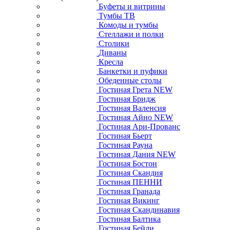
Буфеты и витрины
Тумбы ТВ
Комоды и тумбы
Стеллажи и полки
Столики
Диваны
Кресла
Банкетки и пуфики
Обеденные столы
Гостиная Грета NEW
Гостиная Бридж
Гостиная Валенсия
Гостиная Айно NEW
Гостиная Ари-Прованс
Гостиная Бьерт
Гостиная Рауна
Гостиная Дания NEW
Гостиная Бостон
Гостиная Скандия
Гостиная ПЕННИ
Гостиная Гранада
Гостиная Викинг
Гостиная Скандинавия
Гостиная Балтика
Гостиная Бейли