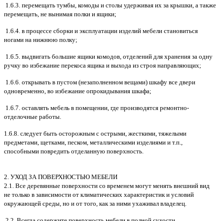
1.6.3. перемещать тумбы, комоды и столы удерживая их за крышки, а также
перемещать, не вынимая полки и ящики;
1.6.4. в процессе сборки и эксплуатации изделий мебели становиться
ногами на нижнюю полку;
1.6.5. выдвигать большие ящики комодов, отделений для хранения за одну
ручку во избежание перекоса ящика и выхода из строя направляющих;
1.6.6. открывать в пустом (незаполненном вещами) шкафу все двери
одновременно, во избежание опрокидывания шкафа;
1.6.7. оставлять мебель в помещении, где производятся ремонтно-
отделочные работы.
1.6.8. следует быть осторожным с острыми, жесткими, тяжелыми
предметами, щетками, песком, металлическими изделиями и т.п.,
способными повредить отделанную поверхность.
2. УХОД ЗА ПОВЕРХНОСТЬЮ МЕБЕЛИ
2.1. Все деревянные поверхности со временем могут менять внешний вид
не только в зависимости от климатических характеристик и условий
окружающей среды, но и от того, как за ними ухаживал владелец.
2.2. Всегда содержите поверхность мебели в полной сухости.