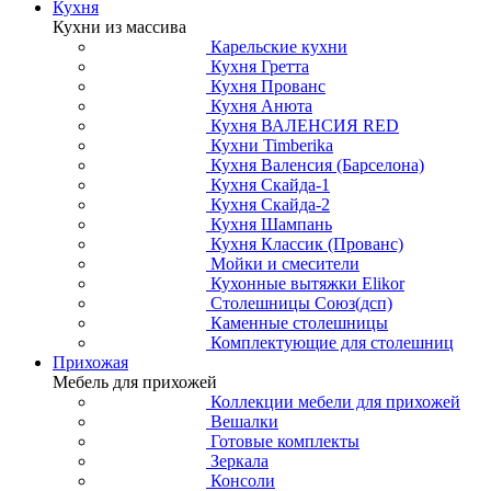
Кухня
Кухни из массива
Карельские кухни
Кухня Гретта
Кухня Прованс
Кухня Анюта
Кухня ВАЛЕНСИЯ RED
Кухни Timberika
Кухня Валенсия (Барселона)
Кухня Скайда-1
Кухня Скайда-2
Кухня Шампань
Кухня Классик (Прованс)
Мойки и смесители
Кухонные вытяжки Elikor
Столешницы Союз(дсп)
Каменные столешницы
Комплектующие для столешниц
Прихожая
Мебель для прихожей
Коллекции мебели для прихожей
Вешалки
Готовые комплекты
Зеркала
Консоли