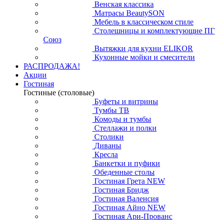
Венская классика
Матрасы BeautySON
Мебель в классическом стиле
Столешницы и комплектующие ПГ
Союз
Вытяжки для кухни ELIKOR
Кухонные мойки и смесители
РАСПРОДАЖА!
Акции
Гостиная
Гостиные (столовые)
Буфеты и витрины
Тумбы ТВ
Комоды и тумбы
Стеллажи и полки
Столики
Диваны
Кресла
Банкетки и пуфики
Обеденные столы
Гостиная Грета NEW
Гостиная Бридж
Гостиная Валенсия
Гостиная Айно NEW
Гостиная Ари-Прованс