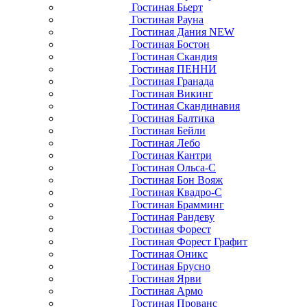
Гостиная Бьерт
Гостиная Рауна
Гостиная Дания NEW
Гостиная Бостон
Гостиная Скандия
Гостиная ПЕННИ
Гостиная Гранада
Гостиная Викинг
Гостиная Скандинавия
Гостиная Балтика
Гостиная Бейли
Гостиная Лебо
Гостиная Кантри
Гостиная Ольса-С
Гостиная Бон Вояж
Гостиная Квадро-С
Гостиная Брамминг
Гостиная Рандеву
Гостиная Форест
Гостиная Форест Графит
Гостиная Оникс
Гостиная Брусно
Гостиная Ярви
Гостиная Армо
Гостиная Прованс