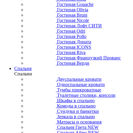
Гостиная Gouache
Гостиная Olivia
Гостиная Bruni
Гостиная Nicole
Гостиная Лофт СИТИ
Гостиная Odri
Гостиная Pollo
Гостиная Доната
Гостиная ICONS
Гостиная Riva
Гостиная Французкий Прованс
Гостиная Верди
Спальня
Спальни
Двуспальные кровати
Односпальные кровати
Тумбы прикроватные
Туалетные столики, консоли
Шкафы в спальню
Комоды в спальню
Сундуки и банкетки
Зеркала в спальню
Матрасы и основания
Спальня Грета NEW
Спальня Айно NEW