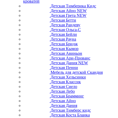
кроватей
Детская Тимберика Кидс
Детская Айно NEW
Детская Грета NEW
Детская Бетти
Детская Рандеву
Детская Ольса-С
Детская Бейли
Детская Рауна
Детская Бридж
Детская Кымор
Детская Авиньон
Детская Ари-Прованс
Детская Дания NEW
Детская Пенни
Мебель для детской Скандия
Детская Хельсинки
Детская Классик
Детская Сиело
Детская Лебо
Детская Брамминг
Детская Айно
Детская Дания
Детская Тимберс кидс
Детская Коста Бланка