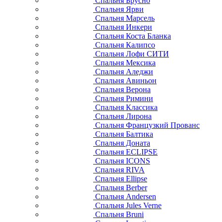
Спальня Брусно
Спальня Ярви
Спальня Марсель
Спальня Инкери
Спальня Коста Бланка
Спальня Калипсо
Спальня Лофи СИТИ
Спальня Мексика
Спальня Аледжи
Спальня Авиньон
Спальня Верона
Спальня Римини
Спальня Классика
Спальня Лирона
Спальня Французкий Прованс
Спальня Балтика
Спальня Доната
Спальня ECLIPSE
Спальня ICONS
Спальня RIVA
Спальня Ellipse
Спальня Berber
Спальня Andersen
Спальня Jules Verne
Спальня Bruni