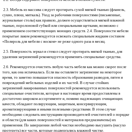
2.3. Мебель из массива следует протирать сухой мягкой тканью (фланель,
сукно, плюш, миткаль). Уход за рабочими поверхностями (письменные,
журнальные столы) как правило, должен осуществляться мягкой влажной
тканью, поролоновой губкой или специальными щетками, возможно с
применением соответствующих моющих средств. 2.4. Поверхности мебели
покрытые лаком рекомендуется освежать специальным жидким составом
«Полироль для мебели с воском» не реже одного раза в месяц.
2.5. Поверхность зеркал и стекол следует протирать мягкой тканью, для
удаления загрязнений рекомендуется применять специальные средства.
2.6. Рекомендуется очистить любую часть мебели как можно скорее после
того, как она испачкалась. Если вы оставляете загрязнение на некоторое
время, то заметно повышается опасность образования разводов, пятен и
повреждений мебельных изделий и их частей. В случае стойких
загрязнений лакированных поверхностей рекомендуется использовать
специальные очистители, которые в настоящее время предоставлены в
достаточно широком ассортименте и, помимо надлежащих очищающих
качеств, обладают полирующим, защитным, консервирующим,
ароматизирующими и иными полезными средствами. В этом случае
необходимо следовать инструкциям производителей очистителей о порядке
и области (для каких поверхностей и материалов предназначены) их
применения. По завершении любой чистки необходимо высушить (насухо
протереть) все части, которые подвергались влажной чистке.