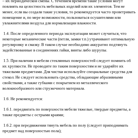
– их периодической смены. С течением времени такие условия могут
повлиять на целостность мебельных изделий или их элементов. Тем не
менее, если вы создали такие условия, то рекомендуется часто проветривать
помещение и, по мере возможности, пользоваться осушителями или
увлажнителями воздуха для нормализации влажности.
1.4. После определенного периода эксплуатации может случиться, что
некоторые механические части (петли, замки т.п.) утрачивают оптимальную
регулировку и смазку. В таком случае необходимо аккуратно подтянуть
задействованные в соединениях гайки, винты либо шурупы.
1.5. При наличии в мебели стеклянных поверхностей следует помнить об
их хрупкости. Не проводите по таким поверхностям и не ударяйте их
тяжелыми предметами. Для чистки используйте специальные средства для
стекол. Не следует использовать средства, обладающие абразивными
свойствами, а также губками с покрытием из металлического
волокнообразного или стружечного материала.
1.6. Не рекомендуется:
1.6.1. передвигать по поверхности мебели тяжелые, твердые предметы, а
также предметы с острыми краями;
1.6.2. при передвижении тянуть мебель по полу (следует приподнимать
предмет над поверхностью пола);