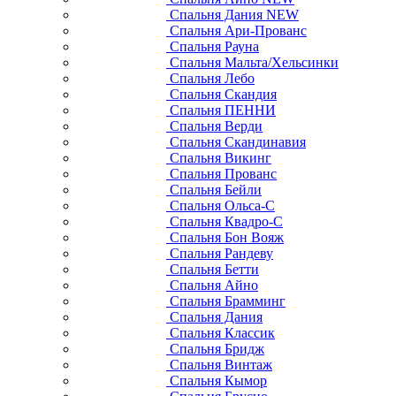
Спальня Дания NEW
Спальня Ари-Прованс
Спальня Рауна
Спальня Мальта/Хельсинки
Спальня Лебо
Спальня Скандия
Спальня ПЕННИ
Спальня Верди
Спальня Скандинавия
Спальня Викинг
Спальня Прованс
Спальня Бейли
Спальня Ольса-С
Спальня Квадро-С
Спальня Бон Вояж
Спальня Рандеву
Спальня Бетти
Спальня Айно
Спальня Брамминг
Спальня Дания
Спальня Классик
Спальня Бридж
Спальня Винтаж
Спальня Кымор