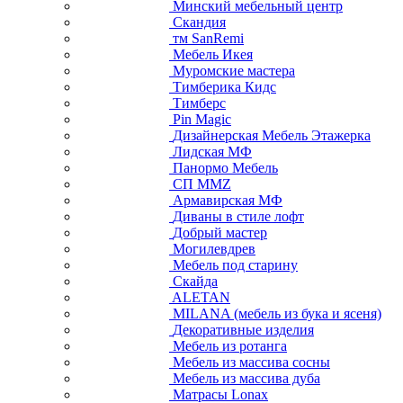
Минский мебельный центр
Скандия
тм SanRemi
Мебель Икея
Муромские мастера
Тимберика Кидс
Тимберс
Pin Magic
Дизайнерская Мебель Этажерка
Лидская МФ
Панормо Мебель
СП ММZ
Армавирская МФ
Диваны в стиле лофт
Добрый мастер
Могилевдрев
Мебель под старину
Скайда
ALETAN
MILANA (мебель из бука и ясеня)
Декоративные изделия
Мебель из ротанга
Мебель из массива сосны
Мебель из массива дуба
Матрасы Lonax