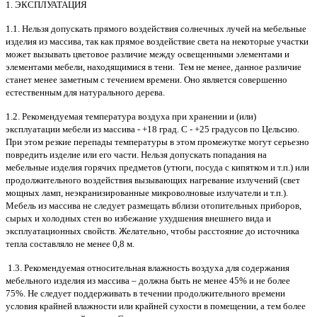
1. ЭКСПЛУАТАЦИЯ
1.1. Нельзя допускать прямого воздействия солнечных лучей на мебельные
изделия из массива, так как прямое воздействие света на некоторые участки
может вызывать цветовое различие между освещенными элементами и
элементами мебели, находящимися в тени. Тем не менее, данное различие
станет менее заметным с течением времени. Оно является совершенно
естественным для натурального дерева.
1.2. Рекомендуемая температура воздуха при хранении и (или)
эксплуатации мебели из массива - +18 град. С - +25 градусов по Цельсию.
При этом резкие перепады температуры в этом промежутке могут серьезно
повредить изделие или его части. Нельзя допускать попадания на
мебельные изделия горячих предметов (утюги, посуда с кипятком и т.п.) или
продолжительного воздействия вызывающих нагревание излучений (свет
мощных ламп, неэкранизированные микроволновые излучатели и т.п.).
Мебель из массива не следует размещать вблизи отопительных приборов,
сырых и холодных стен во избежание ухудшения внешнего вида и
эксплуатационных свойств. Желательно, чтобы расстояние до источника
тепла составляло не менее 0,8 м.
1.3. Рекомендуемая относительная влажность воздуха для содержания
мебельного изделия из массива – должна быть не менее 45% и не более
75%. Не следует поддерживать в течении продолжительного времени
условия крайней влажности или крайней сухости в помещении, а тем более