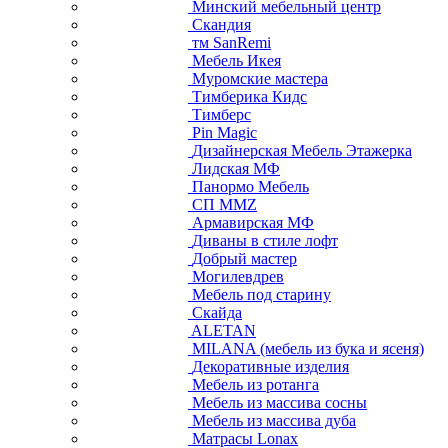
Минский мебельный центр
Скандия
тм SanRemi
Мебель Икея
Муромские мастера
Тимберика Кидс
Тимберс
Pin Magic
Дизайнерская Мебель Этажерка
Лидская МФ
Панормо Мебель
СП ММZ
Армавирская МФ
Диваны в стиле лофт
Добрый мастер
Могилевдрев
Мебель под старину
Скайда
ALETAN
MILANA (мебель из бука и ясеня)
Декоративные изделия
Мебель из ротанга
Мебель из массива сосны
Мебель из массива дуба
Матрасы Lonax