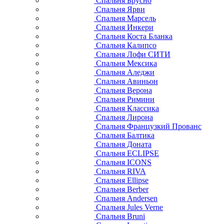
Спальня Брусно
Спальня Ярви
Спальня Марсель
Спальня Инкери
Спальня Коста Бланка
Спальня Калипсо
Спальня Лофи СИТИ
Спальня Мексика
Спальня Аледжи
Спальня Авиньон
Спальня Верона
Спальня Римини
Спальня Классика
Спальня Лирона
Спальня Французкий Прованс
Спальня Балтика
Спальня Доната
Спальня ECLIPSE
Спальня ICONS
Спальня RIVA
Спальня Ellipse
Спальня Berber
Спальня Andersen
Спальня Jules Verne
Спальня Bruni