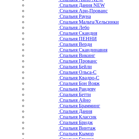
Спальня Дания NEW
Спальня Ари-Прованс
Спальня Рауна
Спальня Мальта/Хельсинки
Спальня Лебо
Спальня Скандия
Спальня ПЕННИ
Спальня Верди
Спальня Скандинавия
Спальня Викинг
Спальня Прованс
Спальня Бейли
Спальня Ольса-С
Спальня Квадро-С
Спальня Бон Вояж
Спальня Рандеву
Спальня Бетти
Спальня Айно
Спальня Брамминг
Спальня Дания
Спальня Классик
Спальня Бридж
Спальня Винтаж
Спальня Кымор