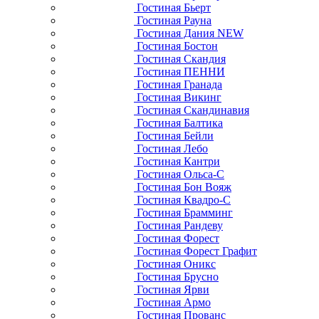
Гостиная Бьерт
Гостиная Рауна
Гостиная Дания NEW
Гостиная Бостон
Гостиная Скандия
Гостиная ПЕННИ
Гостиная Гранада
Гостиная Викинг
Гостиная Скандинавия
Гостиная Балтика
Гостиная Бейли
Гостиная Лебо
Гостиная Кантри
Гостиная Ольса-С
Гостиная Бон Вояж
Гостиная Квадро-С
Гостиная Брамминг
Гостиная Рандеву
Гостиная Форест
Гостиная Форест Графит
Гостиная Оникс
Гостиная Брусно
Гостиная Ярви
Гостиная Армо
Гостиная Прованс