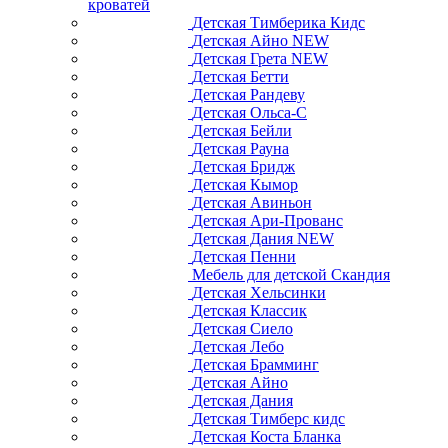
кроватей
Детская Тимберика Кидс
Детская Айно NEW
Детская Грета NEW
Детская Бетти
Детская Рандеву
Детская Ольса-С
Детская Бейли
Детская Рауна
Детская Бридж
Детская Кымор
Детская Авиньон
Детская Ари-Прованс
Детская Дания NEW
Детская Пенни
Мебель для детской Скандия
Детская Хельсинки
Детская Классик
Детская Сиело
Детская Лебо
Детская Брамминг
Детская Айно
Детская Дания
Детская Тимберс кидс
Детская Коста Бланка