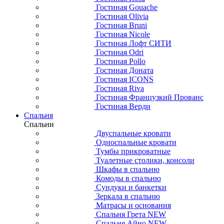
Гостиная Gouache
Гостиная Olivia
Гостиная Bruni
Гостиная Nicole
Гостиная Лофт СИТИ
Гостиная Odri
Гостиная Pollo
Гостиная Доната
Гостиная ICONS
Гостиная Riva
Гостиная Французкий Прованс
Гостиная Верди
Спальня
Спальни
Двуспальные кровати
Односпальные кровати
Тумбы прикроватные
Туалетные столики, консоли
Шкафы в спальню
Комоды в спальню
Сундуки и банкетки
Зеркала в спальню
Матрасы и основания
Спальня Грета NEW
Спальня Айно NEW