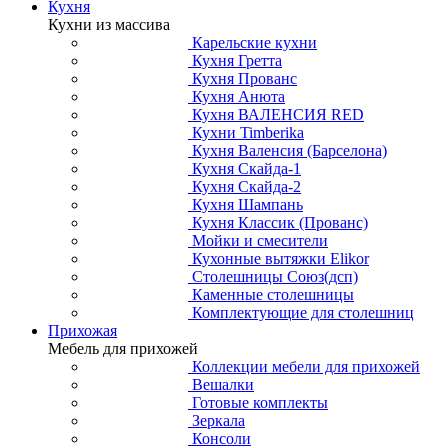
Кухня
Кухни из массива
Карельские кухни
Кухня Гретта
Кухня Прованс
Кухня Анюта
Кухня ВАЛЕНСИЯ RED
Кухни Timberika
Кухня Валенсия (Барселона)
Кухня Скайда-1
Кухня Скайда-2
Кухня Шампань
Кухня Классик (Прованс)
Мойки и смесители
Кухонные вытяжки Elikor
Столешницы Союз(дсп)
Каменные столешницы
Комплектующие для столешниц
Прихожая
Мебель для прихожей
Коллекции мебели для прихожей
Вешалки
Готовые комплекты
Зеркала
Консоли