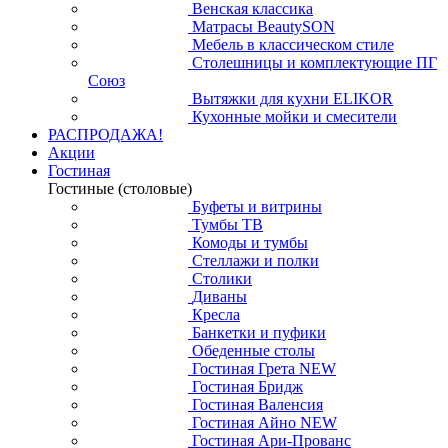
Венская классика
Матрасы BeautySON
Мебель в классическом стиле
Столешницы и комплектующие ПГ
Союз
Вытяжки для кухни ELIKOR
Кухонные мойки и смесители
РАСПРОДАЖА!
Акции
Гостиная
Гостиные (столовые)
Буфеты и витрины
Тумбы ТВ
Комоды и тумбы
Стеллажи и полки
Столики
Диваны
Кресла
Банкетки и пуфики
Обеденные столы
Гостиная Грета NEW
Гостиная Бридж
Гостиная Валенсия
Гостиная Айно NEW
Гостиная Ари-Прованс