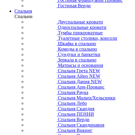
Гостиная Французкий Прованс
Гостиная Верди
Спальня
Спальни
Двуспальные кровати
Односпальные кровати
Тумбы прикроватные
Туалетные столики, консоли
Шкафы в спальню
Комоды в спальню
Сундуки и банкетки
Зеркала в спальню
Матрасы и основания
Спальня Грета NEW
Спальня Айно NEW
Спальня Дания NEW
Спальня Ари-Прованс
Спальня Рауна
Спальня Мальта/Хельсинки
Спальня Лебо
Спальня Скандия
Спальня ПЕННИ
Спальня Верди
Спальня Скандинавия
Спальня Викинг