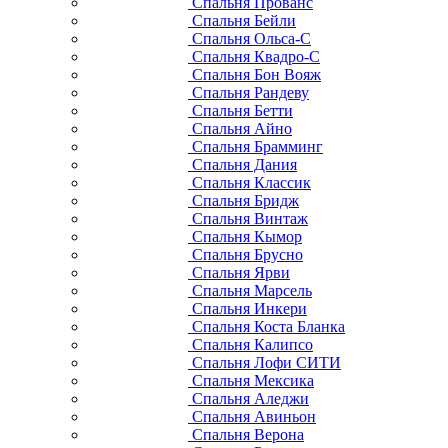
Спальня Прованс
Спальня Бейли
Спальня Ольса-С
Спальня Квадро-С
Спальня Бон Вояж
Спальня Рандеву
Спальня Бетти
Спальня Айно
Спальня Брамминг
Спальня Дания
Спальня Классик
Спальня Бридж
Спальня Винтаж
Спальня Кымор
Спальня Брусно
Спальня Ярви
Спальня Марсель
Спальня Инкери
Спальня Коста Бланка
Спальня Калипсо
Спальня Лофи СИТИ
Спальня Мексика
Спальня Аледжи
Спальня Авиньон
Спальня Верона