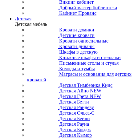
Викинг кабинет
Добрый мастер библиотека
Кабинет Прованс
Детская
Детская мебель
Кровати домики
Детские кровати
Кровати односпальные
Кровати-диваны
Шкафы в детскую
Книжные шкафы и стеллажи
Письменные столы и стулья
Комоды и тумбы
Матрасы и основания для детских
кроватей
Детская Тимберика Кидс
Детская Айно NEW
Детская Грета NEW
Детская Бетти
Детская Рандеву
Детская Ольса-С
Детская Бейли
Детская Рауна
Детская Бридж
Детская Кымор