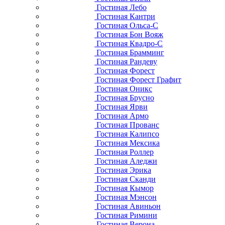
Гостиная Лебо
Гостиная Кантри
Гостиная Ольса-С
Гостиная Бон Вояж
Гостиная Квадро-С
Гостиная Брамминг
Гостиная Рандеву
Гостиная Форест
Гостиная Форест Графит
Гостиная Оникс
Гостиная Брусно
Гостиная Ярви
Гостиная Армо
Гостиная Прованс
Гостиная Калипсо
Гостиная Мексика
Гостиная Роллер
Гостиная Аледжи
Гостиная Эрика
Гостиная Сканди
Гостиная Кымор
Гостиная Мэнсон
Гостиная Авиньон
Гостиная Римини
Гостиная Верона