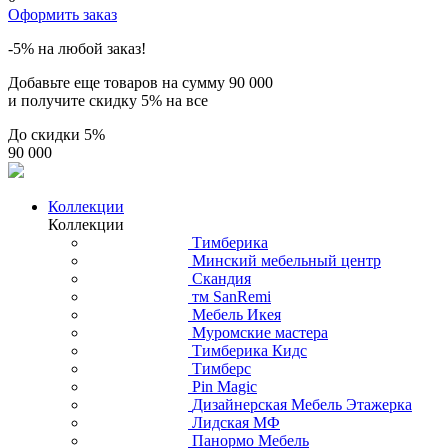
Оформить заказ
-5% на любой заказ!
Добавьте еще товаров на сумму
90 000
и получите скидку
5% на все
До скидки
5%
90 000
Коллекции
Коллекции
Тимберика
Минский мебельный центр
Скандия
тм SanRemi
Мебель Икея
Муромские мастера
Тимберика Кидс
Тимберс
Pin Magic
Дизайнерская Мебель Этажерка
Лидская МФ
Панормо Мебель