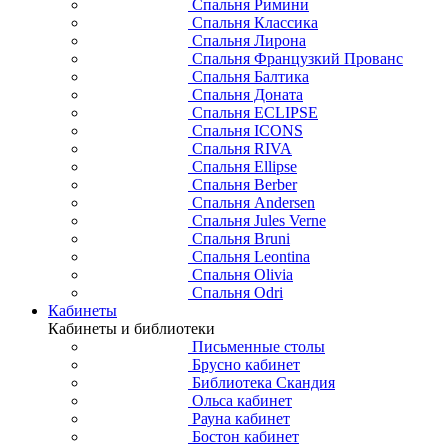
Спальня Римини
Спальня Классика
Спальня Лирона
Спальня Французкий Прованс
Спальня Балтика
Спальня Доната
Спальня ECLIPSE
Спальня ICONS
Спальня RIVA
Спальня Ellipse
Спальня Berber
Спальня Andersen
Спальня Jules Verne
Спальня Bruni
Спальня Leontina
Спальня Olivia
Спальня Odri
Кабинеты
Кабинеты и библиотеки
Письменные столы
Брусно кабинет
Библиотека Скандия
Ольса кабинет
Рауна кабинет
Бостон кабинет