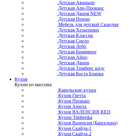
Детская Авиньон
Детская Ари-Прованс
Детская Дания NEW
Детская Пенни
Мебель для детской Скандия
Детская Хельсинки
Детская Классик
Детская Сиело
Детская Лебо
Детская Брамминг
Детская Айно
Детская Дания
Детская Тимберс кидс
Детская Коста Бланка
Кухня
Кухни из массива
Карельские кухни
Кухня Гретта
Кухня Прованс
Кухня Анюта
Кухня ВАЛЕНСИЯ RED
Кухни Timberika
Кухня Валенсия (Барселона)
Кухня Скайда-1
Кухня Скайда-2