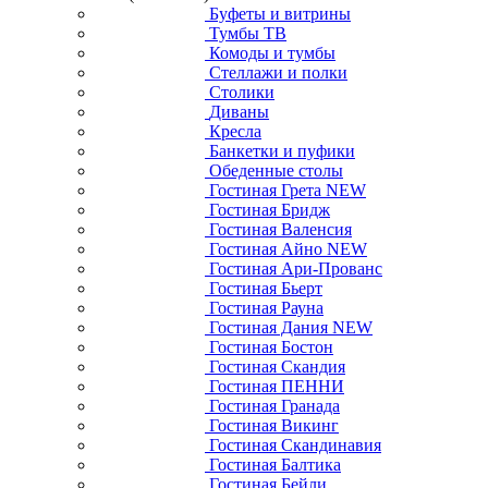
Буфеты и витрины
Тумбы ТВ
Комоды и тумбы
Стеллажи и полки
Столики
Диваны
Кресла
Банкетки и пуфики
Обеденные столы
Гостиная Грета NEW
Гостиная Бридж
Гостиная Валенсия
Гостиная Айно NEW
Гостиная Ари-Прованс
Гостиная Бьерт
Гостиная Рауна
Гостиная Дания NEW
Гостиная Бостон
Гостиная Скандия
Гостиная ПЕННИ
Гостиная Гранада
Гостиная Викинг
Гостиная Скандинавия
Гостиная Балтика
Гостиная Бейли