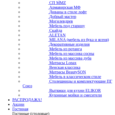
СП ММZ
Армавирская МФ
Диваны в стиле лофт
Добрый мастер
Могилевдрев
Мебель под старину
Скайда
ALETAN
MILANA (мебель из бука и ясеня)
Декоративные изделия
Мебель из ротанга
Мебель из массива сосны
Мебель из массива дуба
Матрасы Lonax
Венская классика
Матрасы BeautySON
Мебель в классическом стиле
Столешницы и комплектующие ПГ
Союз
Вытяжки для кухни ELIKOR
Кухонные мойки и смесители
РАСПРОДАЖА!
Акции
Гостиная
Гостиные (столовые)