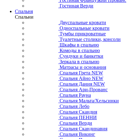
Гостиная Французкий Прованс
Гостиная Верди
Спальня
Спальни
Двуспальные кровати
Односпальные кровати
Тумбы прикроватные
Туалетные столики, консоли
Шкафы в спальню
Комоды в спальню
Сундуки и банкетки
Зеркала в спальню
Матрасы и основания
Спальня Грета NEW
Спальня Айно NEW
Спальня Дания NEW
Спальня Ари-Прованс
Спальня Рауна
Спальня Мальта/Хельсинки
Спальня Лебо
Спальня Скандия
Спальня ПЕННИ
Спальня Верди
Спальня Скандинавия
Спальня Викинг