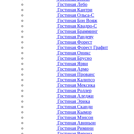
Гостиная Лебо
Гостиная Кантри
Гостиная Ольса-С
Гостиная Бон Вояж
Гостиная Квадро-С
Гостиная Брамминг
Гостиная Рандеву
Гостиная Форест
Гостиная Форест Графит
Гостиная Оникс
Гостиная Брусно
Гостиная Ярви
Гостиная Армо
Гостиная Прованс
Гостиная Калипсо
Гостиная Мексика
Гостиная Роллер
Гостиная Аледжи
Гостиная Эрика
Гостиная Сканди
Гостиная Кымор
Гостиная Мэнсон
Гостиная Авиньон
Гостиная Римини
Гостиная Верона