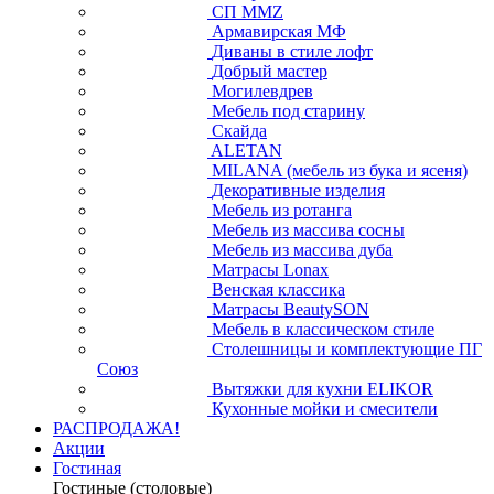
СП ММZ
Армавирская МФ
Диваны в стиле лофт
Добрый мастер
Могилевдрев
Мебель под старину
Скайда
ALETAN
MILANA (мебель из бука и ясеня)
Декоративные изделия
Мебель из ротанга
Мебель из массива сосны
Мебель из массива дуба
Матрасы Lonax
Венская классика
Матрасы BeautySON
Мебель в классическом стиле
Столешницы и комплектующие ПГ
Союз
Вытяжки для кухни ELIKOR
Кухонные мойки и смесители
РАСПРОДАЖА!
Акции
Гостиная
Гостиные (столовые)