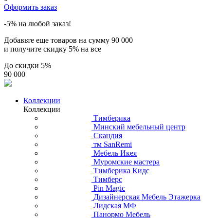
Оформить заказ
-5% на любой заказ!
Добавьте еще товаров на сумму
90 000
и получите скидку
5% на все
До скидки
5%
90 000
Коллекции
Коллекции
Тимберика
Минский мебельный центр
Скандия
тм SanRemi
Мебель Икея
Муромские мастера
Тимберика Кидс
Тимберс
Pin Magic
Дизайнерская Мебель Этажерка
Лидская МФ
Панормо Мебель