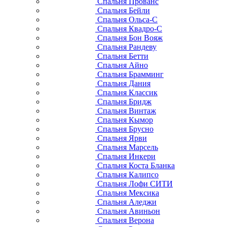
Спальня Прованс
Спальня Бейли
Спальня Ольса-С
Спальня Квадро-С
Спальня Бон Вояж
Спальня Рандеву
Спальня Бетти
Спальня Айно
Спальня Брамминг
Спальня Дания
Спальня Классик
Спальня Бридж
Спальня Винтаж
Спальня Кымор
Спальня Брусно
Спальня Ярви
Спальня Марсель
Спальня Инкери
Спальня Коста Бланка
Спальня Калипсо
Спальня Лофи СИТИ
Спальня Мексика
Спальня Аледжи
Спальня Авиньон
Спальня Верона