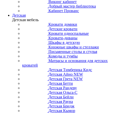
Викинг кабинет
Добрый мастер библиотека
Кабинет Прованс
Детская
Детская мебель
Кровати домики
Детские кровати
Кровати односпальные
Кровати-диваны
Шкафы в детскую
Книжные шкафы и стеллажи
Письменные столы и стулья
Комоды и тумбы
Матрасы и основания для детских
кроватей
Детская Тимберика Кидс
Детская Айно NEW
Детская Грета NEW
Детская Бетти
Детская Рандеву
Детская Ольса-С
Детская Бейли
Детская Рауна
Детская Бридж
Детская Кымор