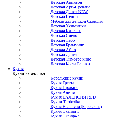
Детская Авиньон
Детская Ари-Прованс
Детская Дания NEW
Детская Пенни
Мебель для детской Скандия
Детская Хельсинки
Детская Классик
Детская Сиело
Детская Лебо
Детская Брамминг
Детская Айно
Детская Дания
Детская Тимберс кидс
Детская Коста Бланка
Кухня
Кухни из массива
Карельские кухни
Кухня Гретта
Кухня Прованс
Кухня Анюта
Кухня ВАЛЕНСИЯ RED
Кухни Timberika
Кухня Валенсия (Барселона)
Кухня Скайда-1
Кухня Скайда-2