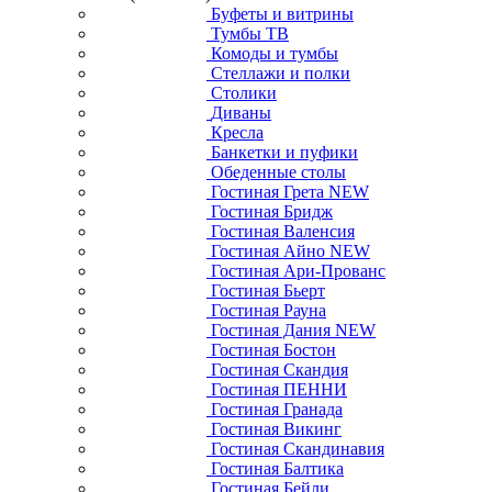
Буфеты и витрины
Тумбы ТВ
Комоды и тумбы
Стеллажи и полки
Столики
Диваны
Кресла
Банкетки и пуфики
Обеденные столы
Гостиная Грета NEW
Гостиная Бридж
Гостиная Валенсия
Гостиная Айно NEW
Гостиная Ари-Прованс
Гостиная Бьерт
Гостиная Рауна
Гостиная Дания NEW
Гостиная Бостон
Гостиная Скандия
Гостиная ПЕННИ
Гостиная Гранада
Гостиная Викинг
Гостиная Скандинавия
Гостиная Балтика
Гостиная Бейли