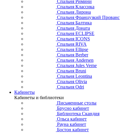
Спальня Римини
Спальня Классика
Спальня Лирона
Спальня Французкий Прованс
Спальня Балтика
Спальня Доната
Спальня ECLIPSE
Спальня ICONS
Спальня RIVA
Спальня Ellipse
Спальня Berber
Спальня Andersen
Спальня Jules Verne
Спальня Bruni
Спальня Leontina
Спальня Olivia
Спальня Odri
Кабинеты
Кабинеты и библиотеки
Письменные столы
Брусно кабинет
Библиотека Скандия
Ольса кабинет
Рауна кабинет
Бостон кабинет