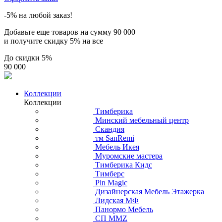
-5% на любой заказ!
Добавьте еще товаров на сумму
90 000
и получите скидку
5% на все
До скидки
5%
90 000
Коллекции
Коллекции
Тимберика
Минский мебельный центр
Скандия
тм SanRemi
Мебель Икея
Муромские мастера
Тимберика Кидс
Тимберс
Pin Magic
Дизайнерская Мебель Этажерка
Лидская МФ
Панормо Мебель
СП ММZ