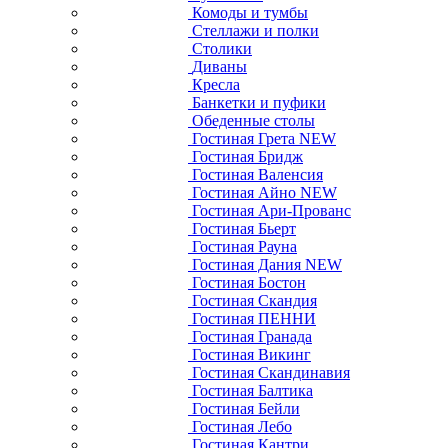
Комоды и тумбы
Стеллажи и полки
Столики
Диваны
Кресла
Банкетки и пуфики
Обеденные столы
Гостиная Грета NEW
Гостиная Бридж
Гостиная Валенсия
Гостиная Айно NEW
Гостиная Ари-Прованс
Гостиная Бьерт
Гостиная Рауна
Гостиная Дания NEW
Гостиная Бостон
Гостиная Скандия
Гостиная ПЕННИ
Гостиная Гранада
Гостиная Викинг
Гостиная Скандинавия
Гостиная Балтика
Гостиная Бейли
Гостиная Лебо
Гостиная Кантри