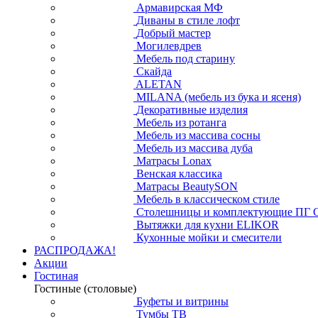
Армавирская МФ
Диваны в стиле лофт
Добрый мастер
Могилевдрев
Мебель под старину
Скайда
ALETAN
MILANA (мебель из бука и ясеня)
Декоративные изделия
Мебель из ротанга
Мебель из массива сосны
Мебель из массива дуба
Матрасы Lonax
Венская классика
Матрасы BeautySON
Мебель в классическом стиле
Столешницы и комплектующие ПГ 
Вытяжки для кухни ELIKOR
Кухонные мойки и смесители
РАСПРОДАЖА!
Акции
Гостиная
Гостиные (столовые)
Буфеты и витрины
Тумбы ТВ