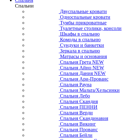
Спальня
Спальни
Двуспальные кровати
Односпальные кровати
Тумбы прикроватные
Туалетные столики, консоли
Шкафы в спальню
Комоды в спальню
Сундуки и банкетки
Зеркала в спальню
Матрасы и основания
Спальня Грета NEW
Спальня Айно NEW
Спальня Дания NEW
Спальня Ари-Прованс
Спальня Рауна
Спальня Мальта/Хельсинки
Спальня Лебо
Спальня Скандия
Спальня ПЕННИ
Спальня Верди
Спальня Скандинавия
Спальня Викинг
Спальня Прованс
Спальня Бейли