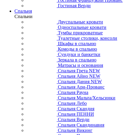
Гостиная Французкий Прованс
Гостиная Верди
Спальня
Спальни
Двуспальные кровати
Односпальные кровати
Тумбы прикроватные
Туалетные столики, консоли
Шкафы в спальню
Комоды в спальню
Сундуки и банкетки
Зеркала в спальню
Матрасы и основания
Спальня Грета NEW
Спальня Айно NEW
Спальня Дания NEW
Спальня Ари-Прованс
Спальня Рауна
Спальня Мальта/Хельсинки
Спальня Лебо
Спальня Скандия
Спальня ПЕННИ
Спальня Верди
Спальня Скандинавия
Спальня Викинг