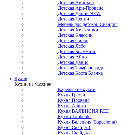
Детская Авиньон
Детская Ари-Прованс
Детская Дания NEW
Детская Пенни
Мебель для детской Скандия
Детская Хельсинки
Детская Классик
Детская Сиело
Детская Лебо
Детская Брамминг
Детская Айно
Детская Дания
Детская Тимберс кидс
Детская Коста Бланка
Кухня
Кухни из массива
Карельские кухни
Кухня Гретта
Кухня Прованс
Кухня Анюта
Кухня ВАЛЕНСИЯ RED
Кухни Timberika
Кухня Валенсия (Барселона)
Кухня Скайда-1
Кухня Скайда-2