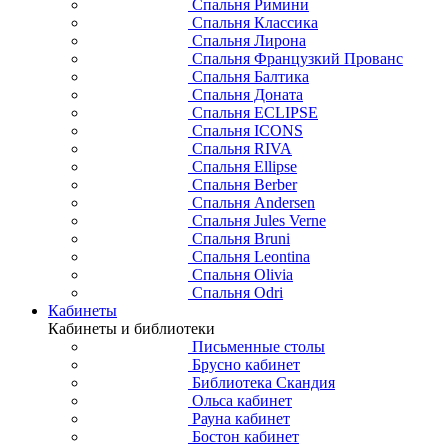
Спальня Римини
Спальня Классика
Спальня Лирона
Спальня Французкий Прованс
Спальня Балтика
Спальня Доната
Спальня ECLIPSE
Спальня ICONS
Спальня RIVA
Спальня Ellipse
Спальня Berber
Спальня Andersen
Спальня Jules Verne
Спальня Bruni
Спальня Leontina
Спальня Olivia
Спальня Odri
Кабинеты
Кабинеты и библиотеки
Письменные столы
Брусно кабинет
Библиотека Скандия
Ольса кабинет
Рауна кабинет
Бостон кабинет