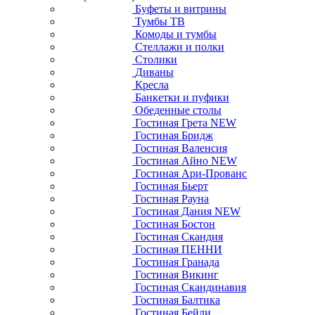
Буфеты и витрины
Тумбы ТВ
Комоды и тумбы
Стеллажи и полки
Столики
Диваны
Кресла
Банкетки и пуфики
Обеденные столы
Гостиная Грета NEW
Гостиная Бридж
Гостиная Валенсия
Гостиная Айно NEW
Гостиная Ари-Прованс
Гостиная Бьерт
Гостиная Рауна
Гостиная Дания NEW
Гостиная Бостон
Гостиная Скандия
Гостиная ПЕННИ
Гостиная Гранада
Гостиная Викинг
Гостиная Скандинавия
Гостиная Балтика
Гостиная Бейли