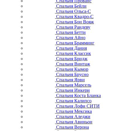
Спальня Прованс
Спальня Бейли
Спальня Ольса-С
Спальня Квадро-С
Спальня Бон Вояж
Спальня Рандеву
Спальня Бетти
Спальня Айно
Спальня Брамминг
Спальня Дания
Спальня Классик
Спальня Бридж
Спальня Винтаж
Спальня Кымор
Спальня Брусно
Спальня Ярви
Спальня Марсель
Спальня Инкери
Спальня Коста Бланка
Спальня Калипсо
Спальня Лофи СИТИ
Спальня Мексика
Спальня Аледжи
Спальня Авиньон
Спальня Верона