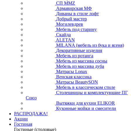
СП ММZ
Армавирская МФ
Диваны в стиле лофт
Добрый мастер
Могилевдрев
Мебель под старину
Скайда
ALETAN
MILANA (мебель из бука и ясеня)
Декоративные изделия
Мебель из ротанга
Мебель из массива сосны
Мебель из массива дуба
Матрасы Lonax
Венская классика
Матрасы BeautySON
Мебель в классическом стиле
Столешницы и комплектующие ПГ
Союз
Вытяжки для кухни ELIKOR
Кухонные мойки и смесители
РАСПРОДАЖА!
Акции
Гостиная
Гостиные (столовые)