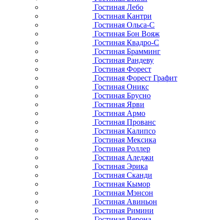
Гостиная Лебо
Гостиная Кантри
Гостиная Ольса-С
Гостиная Бон Вояж
Гостиная Квадро-С
Гостиная Брамминг
Гостиная Рандеву
Гостиная Форест
Гостиная Форест Графит
Гостиная Оникс
Гостиная Брусно
Гостиная Ярви
Гостиная Армо
Гостиная Прованс
Гостиная Калипсо
Гостиная Мексика
Гостиная Роллер
Гостиная Аледжи
Гостиная Эрика
Гостиная Сканди
Гостиная Кымор
Гостиная Мэнсон
Гостиная Авиньон
Гостиная Римини
Гостиная Верона