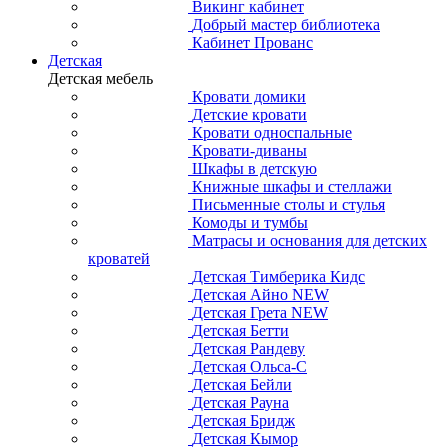
Викинг кабинет
Добрый мастер библиотека
Кабинет Прованс
Детская
Детская мебель
Кровати домики
Детские кровати
Кровати односпальные
Кровати-диваны
Шкафы в детскую
Книжные шкафы и стеллажи
Письменные столы и стулья
Комоды и тумбы
Матрасы и основания для детских
кроватей
Детская Тимберика Кидс
Детская Айно NEW
Детская Грета NEW
Детская Бетти
Детская Рандеву
Детская Ольса-С
Детская Бейли
Детская Рауна
Детская Бридж
Детская Кымор