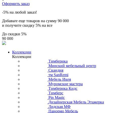
Оформить заказ
-5% на любой заказ!
Добавьте еще товаров на сумму
90 000
и получите скидку
5% на все
До скидки
5%
90 000
Коллекции
Коллекции
Тимберика
Минский мебельный центр
Скандия
тм SanRemi
Мебель Икея
Муромские мастера
Тимберика Кидс
Тимберс
Pin Magic
Дизайнерская Мебель Этажерка
Лидская МФ
Панормо Мебель