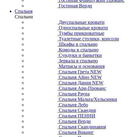
Гостиная Французкий Прованс
Гостиная Верди
Спальня
Спальни
Двуспальные кровати
Односпальные кровати
Тумбы прикроватные
Туалетные столики, консоли
Шкафы в спальню
Комоды в спальню
Сундуки и банкетки
Зеркала в спальню
Матрасы и основания
Спальня Грета NEW
Спальня Айно NEW
Спальня Дания NEW
Спальня Ари-Прованс
Спальня Рауна
Спальня Мальта/Хельсинки
Спальня Лебо
Спальня Скандия
Спальня ПЕННИ
Спальня Верди
Спальня Скандинавия
Спальня Викинг