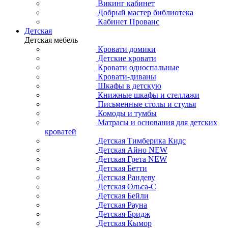
Викинг кабинет
Добрый мастер библиотека
Кабинет Прованс
Детская
Детская мебель
Кровати домики
Детские кровати
Кровати односпальные
Кровати-диваны
Шкафы в детскую
Книжные шкафы и стеллажи
Письменные столы и стулья
Комоды и тумбы
Матрасы и основания для детских
кроватей
Детская Тимберика Кидс
Детская Айно NEW
Детская Грета NEW
Детская Бетти
Детская Рандеву
Детская Ольса-С
Детская Бейли
Детская Рауна
Детская Бридж
Детская Кымор