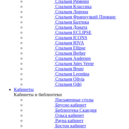
Спальня Римини
Спальня Классика
Спальня Лирона
Спальня Французкий Прованс
Спальня Балтика
Спальня Доната
Спальня ECLIPSE
Спальня ICONS
Спальня RIVA
Спальня Ellipse
Спальня Berber
Спальня Andersen
Спальня Jules Verne
Спальня Bruni
Спальня Leontina
Спальня Olivia
Спальня Odri
Кабинеты
Кабинеты и библиотеки
Письменные столы
Брусно кабинет
Библиотека Скандия
Ольса кабинет
Рауна кабинет
Бостон кабинет