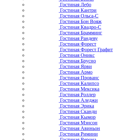
Гостиная Лебо
Гостиная Кантри
Гостиная Ольса-С
Гостиная Бон Вояж
Гостиная Квадро-С
Гостиная Брамминг
Гостиная Рандеву
Гостиная Форест
Гостиная Форест Графит
Гостиная Оникс
Гостиная Брусно
Гостиная Ярви
Гостиная Армо
Гостиная Прованс
Гостиная Калипсо
Гостиная Мексика
Гостиная Роллер
Гостиная Аледжи
Гостиная Эрика
Гостиная Сканди
Гостиная Кымор
Гостиная Мэнсон
Гостиная Авиньон
Гостиная Римини
Гостиная Верона