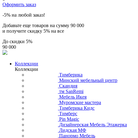
Оформить заказ
-5% на любой заказ!
Добавьте еще товаров на сумму
90 000
и получите скидку
5% на все
До скидки
5%
90 000
Коллекции
Коллекции
Тимберика
Минский мебельный центр
Скандия
тм SanRemi
Мебель Икея
Муромские мастера
Тимберика Кидс
Тимберс
Pin Magic
Дизайнерская Мебель Этажерка
Лидская МФ
Панормо Мебель