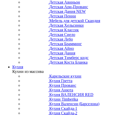
Детская Авиньон
Детская Ари-Прованс
Детская Дания NEW
Детская Пенни
Мебель для детской Скандия
Детская Хельсинки
Детская Классик
Детская Сиело
Детская Лебо
Детская Брамминг
Детская Айно
Детская Дания
Детская Тимберс кидс
Детская Коста Бланка
Кухня
Кухни из массива
Карельские кухни
Кухня Гретта
Кухня Прованс
Кухня Анюта
Кухня ВАЛЕНСИЯ RED
Кухни Timberika
Кухня Валенсия (Барселона)
Кухня Скайда-1
Кухня Скайда-2