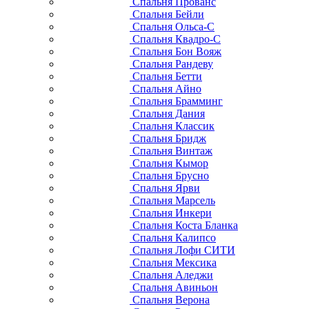
Спальня Прованс
Спальня Бейли
Спальня Ольса-С
Спальня Квадро-С
Спальня Бон Вояж
Спальня Рандеву
Спальня Бетти
Спальня Айно
Спальня Брамминг
Спальня Дания
Спальня Классик
Спальня Бридж
Спальня Винтаж
Спальня Кымор
Спальня Брусно
Спальня Ярви
Спальня Марсель
Спальня Инкери
Спальня Коста Бланка
Спальня Калипсо
Спальня Лофи СИТИ
Спальня Мексика
Спальня Аледжи
Спальня Авиньон
Спальня Верона