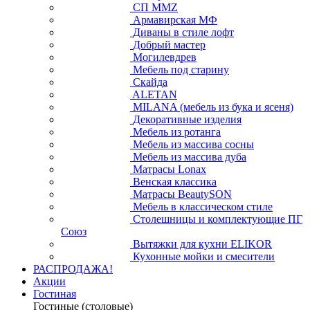
СП ММZ
Армавирская МФ
Диваны в стиле лофт
Добрый мастер
Могилевдрев
Мебель под старину
Скайда
ALETAN
MILANA (мебель из бука и ясеня)
Декоративные изделия
Мебель из ротанга
Мебель из массива сосны
Мебель из массива дуба
Матрасы Lonax
Венская классика
Матрасы BeautySON
Мебель в классическом стиле
Столешницы и комплектующие ПГ
Союз
Вытяжки для кухни ELIKOR
Кухонные мойки и смесители
РАСПРОДАЖА!
Акции
Гостиная
Гостиные (столовые)