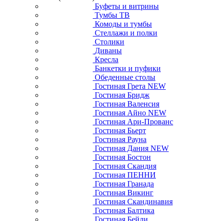
Буфеты и витрины
Тумбы ТВ
Комоды и тумбы
Стеллажи и полки
Столики
Диваны
Кресла
Банкетки и пуфики
Обеденные столы
Гостиная Грета NEW
Гостиная Бридж
Гостиная Валенсия
Гостиная Айно NEW
Гостиная Ари-Прованс
Гостиная Бьерт
Гостиная Рауна
Гостиная Дания NEW
Гостиная Бостон
Гостиная Скандия
Гостиная ПЕННИ
Гостиная Гранада
Гостиная Викинг
Гостиная Скандинавия
Гостиная Балтика
Гостиная Бейли