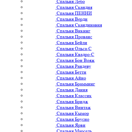
Спальня Лебо
Спальня Скандия
Спальня ПЕННИ
Спальня Верди
Спальня Скандинавия
Спальня Викинг
Спальня Прованс
Спальня Бейли
Спальня Ольса-С
Спальня Квадро-С
Спальня Бон Вояж
Спальня Рандеву
Спальня Бетти
Спальня Айно
Спальня Брамминг
Спальня Дания
Спальня Классик
Спальня Бридж
Спальня Винтаж
Спальня Кымор
Спальня Брусно
Спальня Ярви
Спальня Марсель