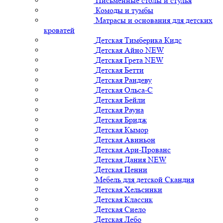
Письменные столы и стулья
Комоды и тумбы
Матрасы и основания для детских
кроватей
Детская Тимберика Кидс
Детская Айно NEW
Детская Грета NEW
Детская Бетти
Детская Рандеву
Детская Ольса-С
Детская Бейли
Детская Рауна
Детская Бридж
Детская Кымор
Детская Авиньон
Детская Ари-Прованс
Детская Дания NEW
Детская Пенни
Мебель для детской Скандия
Детская Хельсинки
Детская Классик
Детская Сиело
Детская Лебо