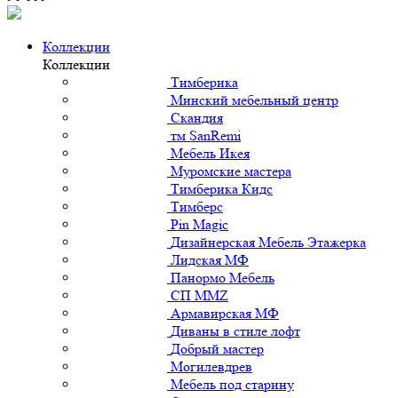
Коллекции
Коллекции
Тимберика
Минский мебельный центр
Скандия
тм SanRemi
Мебель Икея
Муромские мастера
Тимберика Кидс
Тимберс
Pin Magic
Дизайнерская Мебель Этажерка
Лидская МФ
Панормо Мебель
СП ММZ
Армавирская МФ
Диваны в стиле лофт
Добрый мастер
Могилевдрев
Мебель под старину