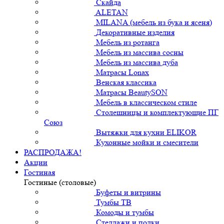
Скайда
ALETAN
MILANA (мебель из бука и ясеня)
Декоративные изделия
Мебель из ротанга
Мебель из массива сосны
Мебель из массива дуба
Матрасы Lonax
Венская классика
Матрасы BeautySON
Мебель в классическом стиле
Столешницы и комплектующие ПГ
Союз
Вытяжки для кухни ELIKOR
Кухонные мойки и смесители
РАСПРОДАЖА!
Акции
Гостиная
Гостиные (столовые)
Буфеты и витрины
Тумбы ТВ
Комоды и тумбы
Стеллажи и полки