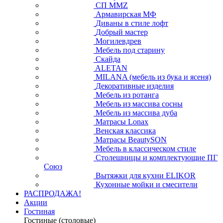
СП ММZ
Армавирская МФ
Диваны в стиле лофт
Добрый мастер
Могилевдрев
Мебель под старину
Скайда
ALETAN
MILANA (мебель из бука и ясеня)
Декоративные изделия
Мебель из ротанга
Мебель из массива сосны
Мебель из массива дуба
Матрасы Lonax
Венская классика
Матрасы BeautySON
Мебель в классическом стиле
Столешницы и комплектующие ПГ
Союз
Вытяжки для кухни ELIKOR
Кухонные мойки и смесители
РАСПРОДАЖА!
Акции
Гостиная
Гостиные (столовые)