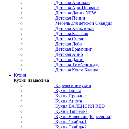
Детская Авиньон
Детская Ари-Прованс
Детская Дания NEW
Детская Пенни
Мебель для детской Скандия
Детская Хельсинки
Детская Классик
Детская Сиело
Детская Лебо
Детская Брамминг
Детская Айно
Детская Дания
Детская Тимберс кидс
Детская Коста Бланка
Кухня
Кухни из массива
Карельские кухни
Кухня Гретта
Кухня Прованс
Кухня Анюта
Кухня ВАЛЕНСИЯ RED
Кухни Timberika
Кухня Валенсия (Барселона)
Кухня Скайда-1
Кухня Скайда-2