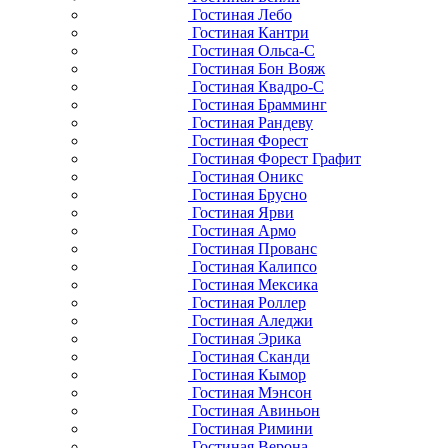
Гостиная Лебо
Гостиная Кантри
Гостиная Ольса-С
Гостиная Бон Вояж
Гостиная Квадро-С
Гостиная Брамминг
Гостиная Рандеву
Гостиная Форест
Гостиная Форест Графит
Гостиная Оникс
Гостиная Брусно
Гостиная Ярви
Гостиная Армо
Гостиная Прованс
Гостиная Калипсо
Гостиная Мексика
Гостиная Роллер
Гостиная Аледжи
Гостиная Эрика
Гостиная Сканди
Гостиная Кымор
Гостиная Мэнсон
Гостиная Авиньон
Гостиная Римини
Гостиная Верона