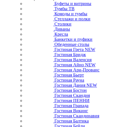
Буфеты и витрины
Тумбы ТВ
Комоды и тумбы
Стеллажи и полки
Столики
Диваны
Кресла
Банкетки и пуфики
Обеденные столы
Гостиная Грета NEW
Гостиная Бридж
Гостиная Валенсия
Гостиная Айно NEW
Гостиная Ари-Прованс
Гостиная Бьерт
Гостиная Рауна
Гостиная Дания NEW
Гостиная Бостон
Гостиная Скандия
Гостиная ПЕННИ
Гостиная Гранада
Гостиная Викинг
Гостиная Скандинавия
Гостиная Балтика
Гостиная Бейли