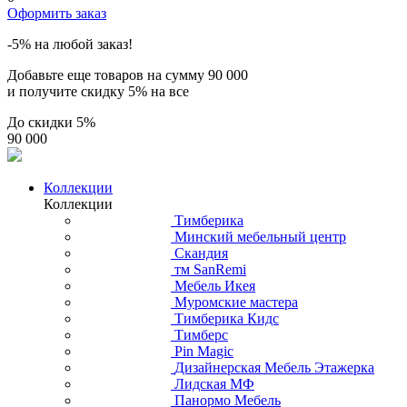
Оформить заказ
-5% на любой заказ!
Добавьте еще товаров на сумму
90 000
и получите скидку
5% на все
До скидки
5%
90 000
Коллекции
Коллекции
Тимберика
Минский мебельный центр
Скандия
тм SanRemi
Мебель Икея
Муромские мастера
Тимберика Кидс
Тимберс
Pin Magic
Дизайнерская Мебель Этажерка
Лидская МФ
Панормо Мебель