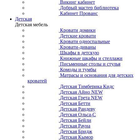
Викинг кабинет
Добрый мастер библиотека
Кабинет Прованс
Детская
Детская мебель
Кровати домики
Детские кровати
Кровати односпальные
Кровати-диваны
Шкафы в детскую
Книжные шкафы и стеллажи
Письменные столы и стулья
Комоды и тумбы
Матрасы и основания для детских
кроватей
Детская Тимберика Кидс
Детская Айно NEW
Детская Грета NEW
Детская Бетти
Детская Рандеву
Детская Ольса-С
Детская Бейли
Детская Рауна
Детская Бридж
Детская Кымор