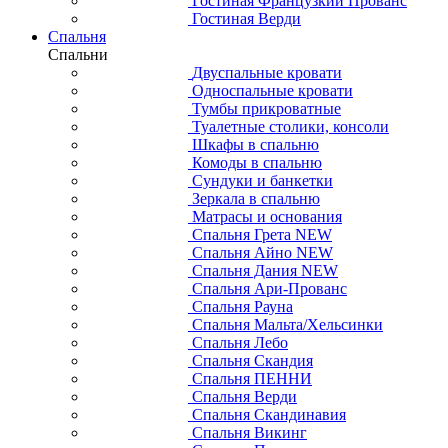
Гостиная Французкий Прованс
Гостиная Верди
Спальня
Спальни
Двуспальные кровати
Односпальные кровати
Тумбы прикроватные
Туалетные столики, консоли
Шкафы в спальню
Комоды в спальню
Сундуки и банкетки
Зеркала в спальню
Матрасы и основания
Спальня Грета NEW
Спальня Айно NEW
Спальня Дания NEW
Спальня Ари-Прованс
Спальня Рауна
Спальня Мальта/Хельсинки
Спальня Лебо
Спальня Скандия
Спальня ПЕННИ
Спальня Верди
Спальня Скандинавия
Спальня Викинг