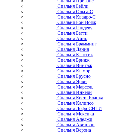
Спальня Прованс
Спальня Бейли
Спальня Ольса-С
Спальня Квадро-С
Спальня Бон Вояж
Спальня Рандеву
Спальня Бетти
Спальня Айно
Спальня Брамминг
Спальня Дания
Спальня Классик
Спальня Бридж
Спальня Винтаж
Спальня Кымор
Спальня Брусно
Спальня Ярви
Спальня Марсель
Спальня Инкери
Спальня Коста Бланка
Спальня Калипсо
Спальня Лофи СИТИ
Спальня Мексика
Спальня Аледжи
Спальня Авиньон
Спальня Верона