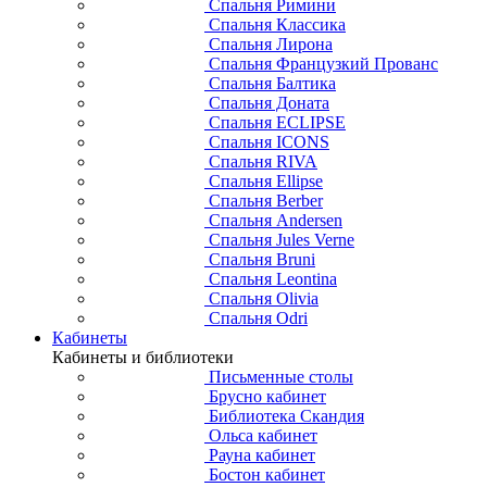
Спальня Римини
Спальня Классика
Спальня Лирона
Спальня Французкий Прованс
Спальня Балтика
Спальня Доната
Спальня ECLIPSE
Спальня ICONS
Спальня RIVA
Спальня Ellipse
Спальня Berber
Спальня Andersen
Спальня Jules Verne
Спальня Bruni
Спальня Leontina
Спальня Olivia
Спальня Odri
Кабинеты
Кабинеты и библиотеки
Письменные столы
Брусно кабинет
Библиотека Скандия
Ольса кабинет
Рауна кабинет
Бостон кабинет