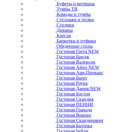
Буфеты и витрины
Тумбы ТВ
Комоды и тумбы
Стеллажи и полки
Столики
Диваны
Кресла
Банкетки и пуфики
Обеденные столы
Гостиная Грета NEW
Гостиная Бридж
Гостиная Валенсия
Гостиная Айно NEW
Гостиная Ари-Прованс
Гостиная Бьерт
Гостиная Рауна
Гостиная Дания NEW
Гостиная Бостон
Гостиная Скандия
Гостиная ПЕННИ
Гостиная Гранада
Гостиная Викинг
Гостиная Скандинавия
Гостиная Балтика
Гостиная Бейли