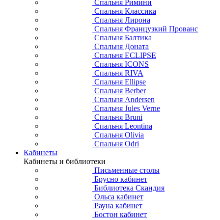
Спальня Римини
Спальня Классика
Спальня Лирона
Спальня Французкий Прованс
Спальня Балтика
Спальня Доната
Спальня ECLIPSE
Спальня ICONS
Спальня RIVA
Спальня Ellipse
Спальня Berber
Спальня Andersen
Спальня Jules Verne
Спальня Bruni
Спальня Leontina
Спальня Olivia
Спальня Odri
Кабинеты
Кабинеты и библиотеки
Письменные столы
Брусно кабинет
Библиотека Скандия
Ольса кабинет
Рауна кабинет
Бостон кабинет