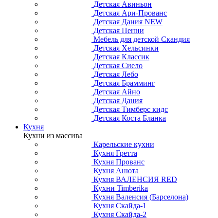
Детская Авиньон
Детская Ари-Прованс
Детская Дания NEW
Детская Пенни
Мебель для детской Скандия
Детская Хельсинки
Детская Классик
Детская Сиело
Детская Лебо
Детская Брамминг
Детская Айно
Детская Дания
Детская Тимберс кидс
Детская Коста Бланка
Кухня
Кухни из массива
Карельские кухни
Кухня Гретта
Кухня Прованс
Кухня Анюта
Кухня ВАЛЕНСИЯ RED
Кухни Timberika
Кухня Валенсия (Барселона)
Кухня Скайда-1
Кухня Скайда-2