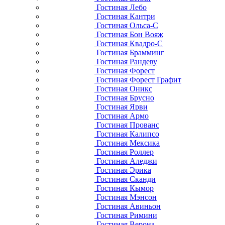
Гостиная Лебо
Гостиная Кантри
Гостиная Ольса-С
Гостиная Бон Вояж
Гостиная Квадро-С
Гостиная Брамминг
Гостиная Рандеву
Гостиная Форест
Гостиная Форест Графит
Гостиная Оникс
Гостиная Брусно
Гостиная Ярви
Гостиная Армо
Гостиная Прованс
Гостиная Калипсо
Гостиная Мексика
Гостиная Роллер
Гостиная Аледжи
Гостиная Эрика
Гостиная Сканди
Гостиная Кымор
Гостиная Мэнсон
Гостиная Авиньон
Гостиная Римини
Гостиная Верона