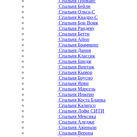
Спальня Прованс
Спальня Бейли
Спальня Ольса-С
Спальня Квадро-С
Спальня Бон Вояж
Спальня Рандеву
Спальня Бетти
Спальня Айно
Спальня Брамминг
Спальня Дания
Спальня Классик
Спальня Бридж
Спальня Винтаж
Спальня Кымор
Спальня Брусно
Спальня Ярви
Спальня Марсель
Спальня Инкери
Спальня Коста Бланка
Спальня Калипсо
Спальня Лофи СИТИ
Спальня Мексика
Спальня Аледжи
Спальня Авиньон
Спальня Верона