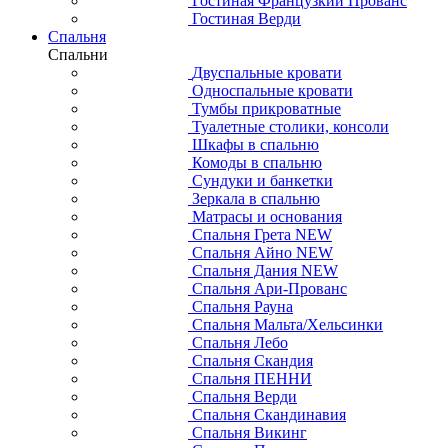
Гостиная Французкий Прованс
Гостиная Верди
Спальня
Спальни
Двуспальные кровати
Односпальные кровати
Тумбы прикроватные
Туалетные столики, консоли
Шкафы в спальню
Комоды в спальню
Сундуки и банкетки
Зеркала в спальню
Матрасы и основания
Спальня Грета NEW
Спальня Айно NEW
Спальня Дания NEW
Спальня Ари-Прованс
Спальня Рауна
Спальня Мальта/Хельсинки
Спальня Лебо
Спальня Скандия
Спальня ПЕННИ
Спальня Верди
Спальня Скандинавия
Спальня Викинг