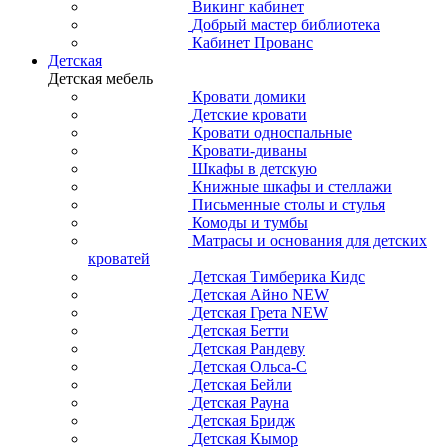
Викинг кабинет
Добрый мастер библиотека
Кабинет Прованс
Детская
Детская мебель
Кровати домики
Детские кровати
Кровати односпальные
Кровати-диваны
Шкафы в детскую
Книжные шкафы и стеллажи
Письменные столы и стулья
Комоды и тумбы
Матрасы и основания для детских
кроватей
Детская Тимберика Кидс
Детская Айно NEW
Детская Грета NEW
Детская Бетти
Детская Рандеву
Детская Ольса-С
Детская Бейли
Детская Рауна
Детская Бридж
Детская Кымор