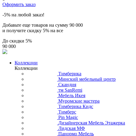
Оформить заказ
-5% на любой заказ!
Добавьте еще товаров на сумму
90 000
и получите скидку
5% на все
До скидки
5%
90 000
Коллекции
Коллекции
Тимберика
Минский мебельный центр
Скандия
тм SanRemi
Мебель Икея
Муромские мастера
Тимберика Кидс
Тимберс
Pin Magic
Дизайнерская Мебель Этажерка
Лидская МФ
Панормо Мебель