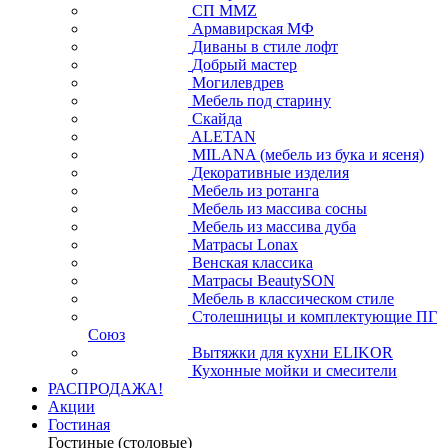
СП ММZ
Армавирская МФ
Диваны в стиле лофт
Добрый мастер
Могилевдрев
Мебель под старину
Скайда
ALETAN
MILANA (мебель из бука и ясеня)
Декоративные изделия
Мебель из ротанга
Мебель из массива сосны
Мебель из массива дуба
Матрасы Lonax
Венская классика
Матрасы BeautySON
Мебель в классическом стиле
Столешницы и комплектующие ПГ
Союз
Вытяжки для кухни ELIKOR
Кухонные мойки и смесители
РАСПРОДАЖА!
Акции
Гостиная
Гостиные (столовые)