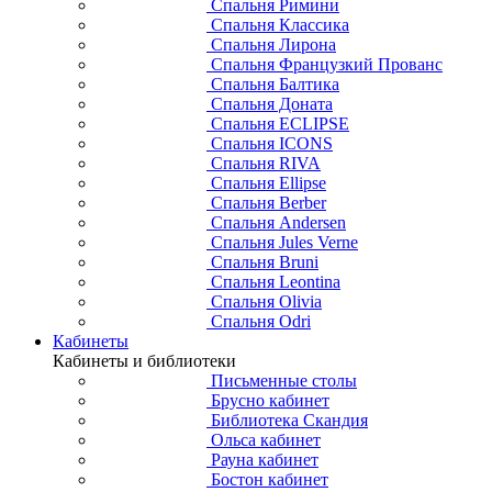
Спальня Римини
Спальня Классика
Спальня Лирона
Спальня Французкий Прованс
Спальня Балтика
Спальня Доната
Спальня ECLIPSE
Спальня ICONS
Спальня RIVA
Спальня Ellipse
Спальня Berber
Спальня Andersen
Спальня Jules Verne
Спальня Bruni
Спальня Leontina
Спальня Olivia
Спальня Odri
Кабинеты
Кабинеты и библиотеки
Письменные столы
Брусно кабинет
Библиотека Скандия
Ольса кабинет
Рауна кабинет
Бостон кабинет