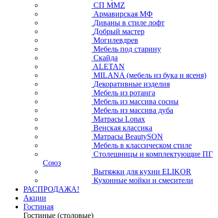
СП ММZ
Армавирская МФ
Диваны в стиле лофт
Добрый мастер
Могилевдрев
Мебель под старину
Скайда
ALETAN
MILANA (мебель из бука и ясеня)
Декоративные изделия
Мебель из ротанга
Мебель из массива сосны
Мебель из массива дуба
Матрасы Lonax
Венская классика
Матрасы BeautySON
Мебель в классическом стиле
Столешницы и комплектующие ПГ
Союз
Вытяжки для кухни ELIKOR
Кухонные мойки и смесители
РАСПРОДАЖА!
Акции
Гостиная
Гостиные (столовые)