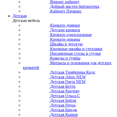
Викинг кабинет
Добрый мастер библиотека
Кабинет Прованс
Детская
Детская мебель
Кровати домики
Детские кровати
Кровати односпальные
Кровати-диваны
Шкафы в детскую
Книжные шкафы и стеллажи
Письменные столы и стулья
Комоды и тумбы
Матрасы и основания для детских
кроватей
Детская Тимберика Кидс
Детская Айно NEW
Детская Грета NEW
Детская Бетти
Детская Рандеву
Детская Ольса-С
Детская Бейли
Детская Рауна
Детская Бридж
Детская Кымор