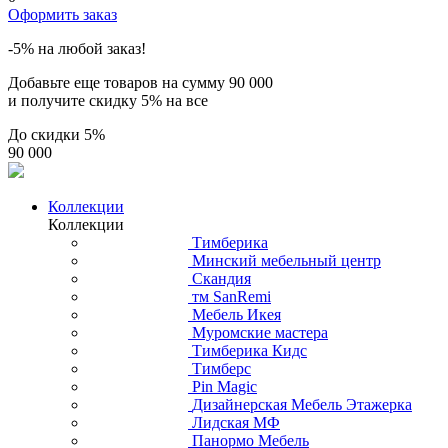
Оформить заказ
-5% на любой заказ!
Добавьте еще товаров на сумму
90 000
и получите скидку
5% на все
До скидки
5%
90 000
Коллекции
Коллекции
Тимберика
Минский мебельный центр
Скандия
тм SanRemi
Мебель Икея
Муромские мастера
Тимберика Кидс
Тимберс
Pin Magic
Дизайнерская Мебель Этажерка
Лидская МФ
Панормо Мебель