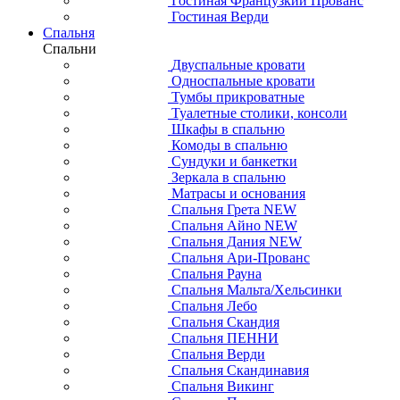
Гостиная Французкий Прованс
Гостиная Верди
Спальня
Спальни
Двуспальные кровати
Односпальные кровати
Тумбы прикроватные
Туалетные столики, консоли
Шкафы в спальню
Комоды в спальню
Сундуки и банкетки
Зеркала в спальню
Матрасы и основания
Спальня Грета NEW
Спальня Айно NEW
Спальня Дания NEW
Спальня Ари-Прованс
Спальня Рауна
Спальня Мальта/Хельсинки
Спальня Лебо
Спальня Скандия
Спальня ПЕННИ
Спальня Верди
Спальня Скандинавия
Спальня Викинг