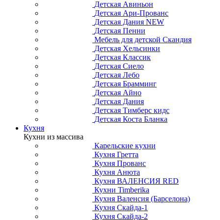
Детская Авиньон
Детская Ари-Прованс
Детская Дания NEW
Детская Пенни
Мебель для детской Скандия
Детская Хельсинки
Детская Классик
Детская Сиело
Детская Лебо
Детская Брамминг
Детская Айно
Детская Дания
Детская Тимберс кидс
Детская Коста Бланка
Кухня
Кухни из массива
Карельские кухни
Кухня Гретта
Кухня Прованс
Кухня Анюта
Кухня ВАЛЕНСИЯ RED
Кухни Timberika
Кухня Валенсия (Барселона)
Кухня Скайда-1
Кухня Скайда-2