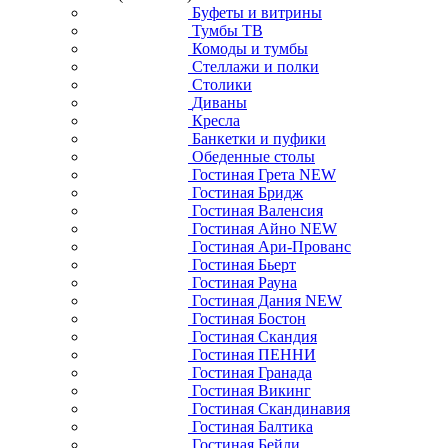
Буфеты и витрины
Тумбы ТВ
Комоды и тумбы
Стеллажи и полки
Столики
Диваны
Кресла
Банкетки и пуфики
Обеденные столы
Гостиная Грета NEW
Гостиная Бридж
Гостиная Валенсия
Гостиная Айно NEW
Гостиная Ари-Прованс
Гостиная Бьерт
Гостиная Рауна
Гостиная Дания NEW
Гостиная Бостон
Гостиная Скандия
Гостиная ПЕННИ
Гостиная Гранада
Гостиная Викинг
Гостиная Скандинавия
Гостиная Балтика
Гостиная Бейли