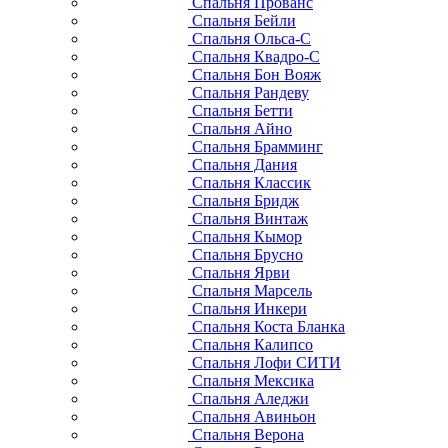
Спальня Прованс
Спальня Бейли
Спальня Ольса-С
Спальня Квадро-С
Спальня Бон Вояж
Спальня Рандеву
Спальня Бетти
Спальня Айно
Спальня Брамминг
Спальня Дания
Спальня Классик
Спальня Бридж
Спальня Винтаж
Спальня Кымор
Спальня Брусно
Спальня Ярви
Спальня Марсель
Спальня Инкери
Спальня Коста Бланка
Спальня Калипсо
Спальня Лофи СИТИ
Спальня Мексика
Спальня Аледжи
Спальня Авиньон
Спальня Верона