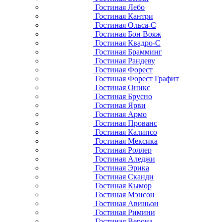
Гостиная Лебо
Гостиная Кантри
Гостиная Ольса-С
Гостиная Бон Вояж
Гостиная Квадро-С
Гостиная Брамминг
Гостиная Рандеву
Гостиная Форест
Гостиная Форест Графит
Гостиная Оникс
Гостиная Брусно
Гостиная Ярви
Гостиная Армо
Гостиная Прованс
Гостиная Калипсо
Гостиная Мексика
Гостиная Роллер
Гостиная Аледжи
Гостиная Эрика
Гостиная Сканди
Гостиная Кымор
Гостиная Мэнсон
Гостиная Авиньон
Гостиная Римини
Гостиная Верона