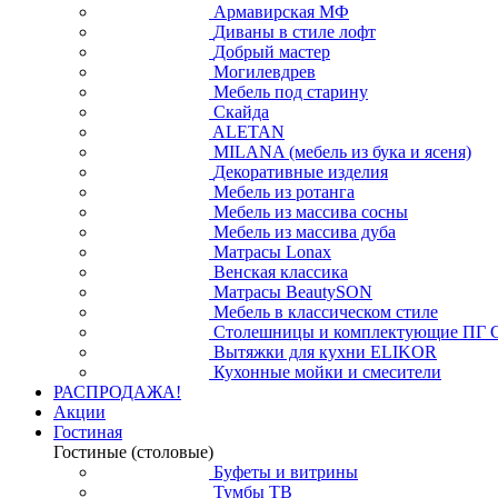
Армавирская МФ
Диваны в стиле лофт
Добрый мастер
Могилевдрев
Мебель под старину
Скайда
ALETAN
MILANA (мебель из бука и ясеня)
Декоративные изделия
Мебель из ротанга
Мебель из массива сосны
Мебель из массива дуба
Матрасы Lonax
Венская классика
Матрасы BeautySON
Мебель в классическом стиле
Столешницы и комплектующие ПГ 
Вытяжки для кухни ELIKOR
Кухонные мойки и смесители
РАСПРОДАЖА!
Акции
Гостиная
Гостиные (столовые)
Буфеты и витрины
Тумбы ТВ