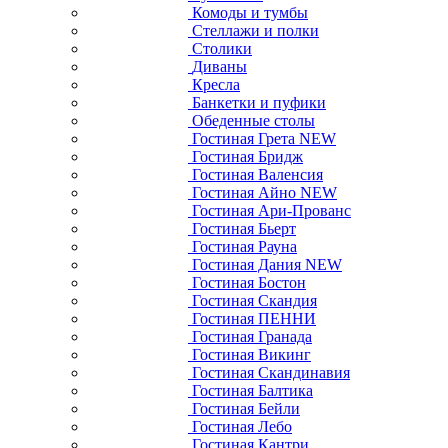
Комоды и тумбы
Стеллажи и полки
Столики
Диваны
Кресла
Банкетки и пуфики
Обеденные столы
Гостиная Грета NEW
Гостиная Бридж
Гостиная Валенсия
Гостиная Айно NEW
Гостиная Ари-Прованс
Гостиная Бьерт
Гостиная Рауна
Гостиная Дания NEW
Гостиная Бостон
Гостиная Скандия
Гостиная ПЕННИ
Гостиная Гранада
Гостиная Викинг
Гостиная Скандинавия
Гостиная Балтика
Гостиная Бейли
Гостиная Лебо
Гостиная Кантри