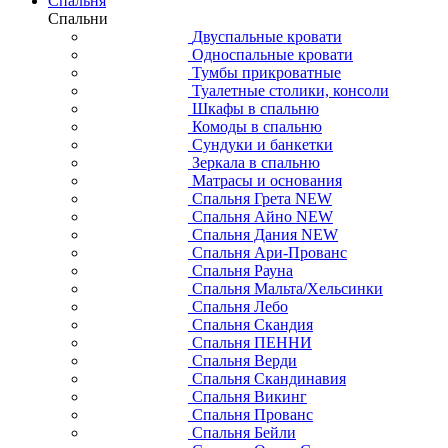
Спальня
Спальни
Двуспальные кровати
Односпальные кровати
Тумбы прикроватные
Туалетные столики, консоли
Шкафы в спальню
Комоды в спальню
Сундуки и банкетки
Зеркала в спальню
Матрасы и основания
Спальня Грета NEW
Спальня Айно NEW
Спальня Дания NEW
Спальня Ари-Прованс
Спальня Рауна
Спальня Мальта/Хельсинки
Спальня Лебо
Спальня Скандия
Спальня ПЕННИ
Спальня Верди
Спальня Скандинавия
Спальня Викинг
Спальня Прованс
Спальня Бейли