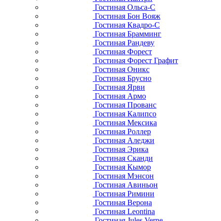
Гостиная Ольса-С
Гостиная Бон Вояж
Гостиная Квадро-С
Гостиная Брамминг
Гостиная Рандеву
Гостиная Форест
Гостиная Форест Графит
Гостиная Оникс
Гостиная Брусно
Гостиная Ярви
Гостиная Армо
Гостиная Прованс
Гостиная Калипсо
Гостиная Мексика
Гостиная Роллер
Гостиная Аледжи
Гостиная Эрика
Гостиная Сканди
Гостиная Кымор
Гостиная Мэнсон
Гостиная Авиньон
Гостиная Римини
Гостиная Верона
Гостиная Leontina
Гостиная Jules Verne