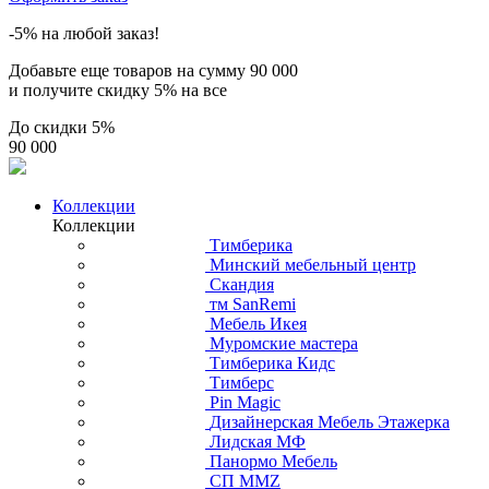
-5% на любой заказ!
Добавьте еще товаров на сумму
90 000
и получите скидку
5% на все
До скидки
5%
90 000
Коллекции
Коллекции
Тимберика
Минский мебельный центр
Скандия
тм SanRemi
Мебель Икея
Муромские мастера
Тимберика Кидс
Тимберс
Pin Magic
Дизайнерская Мебель Этажерка
Лидская МФ
Панормо Мебель
СП ММZ