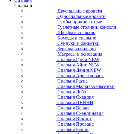
Спальня
Спальни
Двуспальные кровати
Односпальные кровати
Тумбы прикроватные
Туалетные столики, консоли
Шкафы в спальню
Комоды в спальню
Сундуки и банкетки
Зеркала в спальню
Матрасы и основания
Спальня Грета NEW
Спальня Айно NEW
Спальня Дания NEW
Спальня Ари-Прованс
Спальня Рауна
Спальня Мальта/Хельсинки
Спальня Лебо
Спальня Скандия
Спальня ПЕННИ
Спальня Верди
Спальня Скандинавия
Спальня Викинг
Спальня Прованс
Спальня Бейли