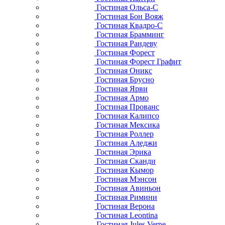
Гостиная Ольса-С
Гостиная Бон Вояж
Гостиная Квадро-С
Гостиная Брамминг
Гостиная Рандеву
Гостиная Форест
Гостиная Форест Графит
Гостиная Оникс
Гостиная Брусно
Гостиная Ярви
Гостиная Армо
Гостиная Прованс
Гостиная Калипсо
Гостиная Мексика
Гостиная Роллер
Гостиная Аледжи
Гостиная Эрика
Гостиная Сканди
Гостиная Кымор
Гостиная Мэнсон
Гостиная Авиньон
Гостиная Римини
Гостиная Верона
Гостиная Leontina
Гостиная Jules Verne