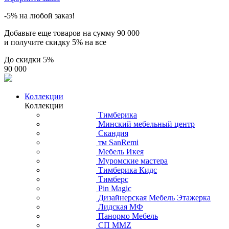
-5% на любой заказ!
Добавьте еще товаров на сумму
90 000
и получите скидку
5% на все
До скидки
5%
90 000
Коллекции
Коллекции
Тимберика
Минский мебельный центр
Скандия
тм SanRemi
Мебель Икея
Муромские мастера
Тимберика Кидс
Тимберс
Pin Magic
Дизайнерская Мебель Этажерка
Лидская МФ
Панормо Мебель
СП ММZ