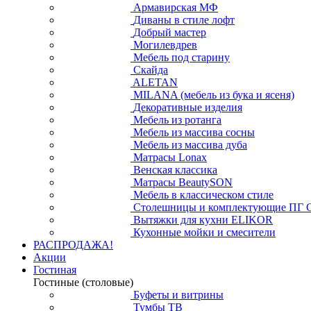
Армавирская МФ
Диваны в стиле лофт
Добрый мастер
Могилевдрев
Мебель под старину
Скайда
ALETAN
MILANA (мебель из бука и ясеня)
Декоративные изделия
Мебель из ротанга
Мебель из массива сосны
Мебель из массива дуба
Матрасы Lonax
Венская классика
Матрасы BeautySON
Мебель в классическом стиле
Столешницы и комплектующие ПГ 
Вытяжки для кухни ELIKOR
Кухонные мойки и смесители
РАСПРОДАЖА!
Акции
Гостиная
Гостиные (столовые)
Буфеты и витрины
Тумбы ТВ