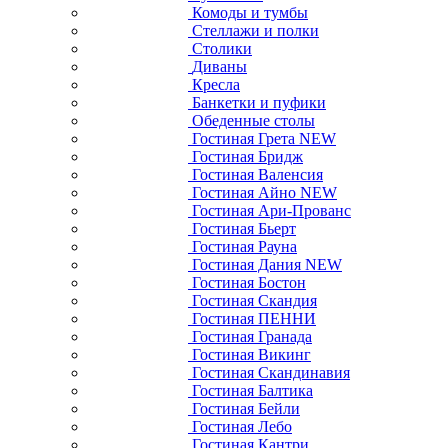
Комоды и тумбы
Стеллажи и полки
Столики
Диваны
Кресла
Банкетки и пуфики
Обеденные столы
Гостиная Грета NEW
Гостиная Бридж
Гостиная Валенсия
Гостиная Айно NEW
Гостиная Ари-Прованс
Гостиная Бьерт
Гостиная Рауна
Гостиная Дания NEW
Гостиная Бостон
Гостиная Скандия
Гостиная ПЕННИ
Гостиная Гранада
Гостиная Викинг
Гостиная Скандинавия
Гостиная Балтика
Гостиная Бейли
Гостиная Лебо
Гостиная Кантри