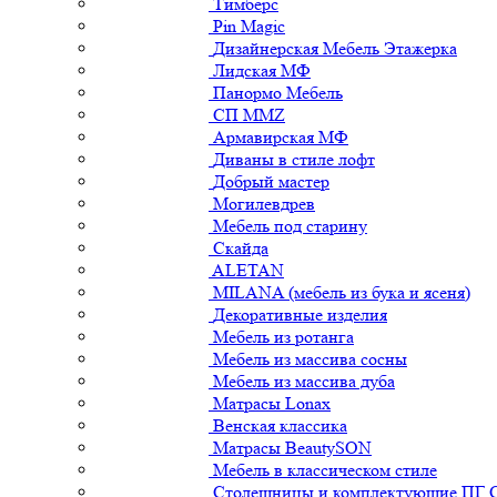
Тимберс
Pin Magic
Дизайнерская Мебель Этажерка
Лидская МФ
Панормо Мебель
СП ММZ
Армавирская МФ
Диваны в стиле лофт
Добрый мастер
Могилевдрев
Мебель под старину
Скайда
ALETAN
MILANA (мебель из бука и ясеня)
Декоративные изделия
Мебель из ротанга
Мебель из массива сосны
Мебель из массива дуба
Матрасы Lonax
Венская классика
Матрасы BeautySON
Мебель в классическом стиле
Столешницы и комплектующие ПГ 