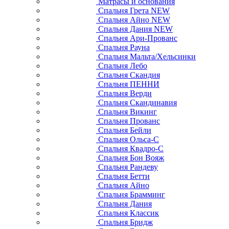
Матрасы и основания
Спальня Грета NEW
Спальня Айно NEW
Спальня Дания NEW
Спальня Ари-Прованс
Спальня Рауна
Спальня Мальта/Хельсинки
Спальня Лебо
Спальня Скандия
Спальня ПЕННИ
Спальня Верди
Спальня Скандинавия
Спальня Викинг
Спальня Прованс
Спальня Бейли
Спальня Ольса-С
Спальня Квадро-С
Спальня Бон Вояж
Спальня Рандеву
Спальня Бетти
Спальня Айно
Спальня Брамминг
Спальня Дания
Спальня Классик
Спальня Бридж