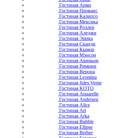
Гостиная Армо
Гостиная Прованс
Гостиная Калипсо
Гостиная Мексика
Гостиная Роллер
Гостиная Аледжи
Гостиная Эрика
Гостиная Сканди
Гостиная Кымор
Гостиная Мэнсон
Гостиная Авиньон
Гостиная Римини
Гостиная Верона
Гостиная Leontina
Гостиная Jules Verne
Гостиная KOTO
Гостиная Aquarelle
Гостиная Andersen
Гостиная Alice
Гостиная Art
Гостиная Arka
Гостиная Bubble
Гостиная Ellipse
Гостиная Berber