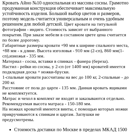
Кровать Айно №10 односпальная из массива сосны. Грамотно
продуманная конструкция обеспечивает максимальную
устойчивость изделия. Большой выбор цветов и размеров,
поэтому модель считается универсальным и очень удобным
решением для любой детской.
Цвет кровати на титульной
фотографии - индиго. Стоимость зависит от выбранного
покрытия. При заказе мебели в составном цвете цена считается
по более дорогому.
Габаритные размеры кровати +90 мм к ширине спального места,
+88 мм - к длине. Высота изголовья - 910 мм (2-сп), 860 мм(1-
сп),изножья - 335 мм.
Материал - сосна, вставки в спинках - фанера (береза).
Настил - рейки из сосны, у 2-сп (от 1400 мм) кроватей имеется
подкладная доска + ножки-бруски.
1-спальные кровати рассчитаны на вес до 100 кг, 2-спальные - до
200 кг.
Расстояние от пола до царги - 135 мм. Данная кровать ящиками
не комплектуется.
Матрас и чехол в комплект не входят и заказываются отдельно.
Рекомендуемая высота матраса - 150-180 мм
.
На ножках кроватей имеются винты, с помощью которых ножки
прикручиваются к спинкам и царгам. Заглушки не
предусмотрены.
Стоимость доставки по Москве в пределах МКАД 1500