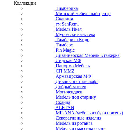
Коллекции
Тимберика
Минский мебельный центр
Скандия
тм SanRemi
Мебель Икея
Муромские мастера
Тимберика Кидс
Тимберс
Pin Magic
Дизайнерская Мебель Этажерка
Лидская МФ
Панормо Мебель
СП ММZ
Армавирская МФ
Диваны в стиле лофт
Добрый мастер
Могилевдрев
Мебель под старину
Скайда
ALETAN
MILANA (мебель из бука и ясеня)
Декоративные изделия
Мебель из ротанга
Мебель из массива сосны