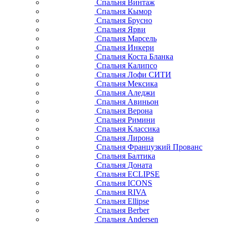
Спальня Винтаж
Спальня Кымор
Спальня Брусно
Спальня Ярви
Спальня Марсель
Спальня Инкери
Спальня Коста Бланка
Спальня Калипсо
Спальня Лофи СИТИ
Спальня Мексика
Спальня Аледжи
Спальня Авиньон
Спальня Верона
Спальня Римини
Спальня Классика
Спальня Лирона
Спальня Французкий Прованс
Спальня Балтика
Спальня Доната
Спальня ECLIPSE
Спальня ICONS
Спальня RIVA
Спальня Ellipse
Спальня Berber
Спальня Andersen