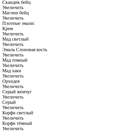
Скандик бейц
Увеличить
Магони бейц
Увеличить
Плотные эмали:
Крем
Увеличить
Мад светлый
Увеличить
Эмаль Слоновая кость
Увеличить
Мад темный
Увеличить
Мад хаки
Увеличить
Орхидея
Увеличить
Серый жемчуг
Увеличить
Серый
Увеличить
Корфи светлый
Увеличить
Корфи тёмный
Увеличить