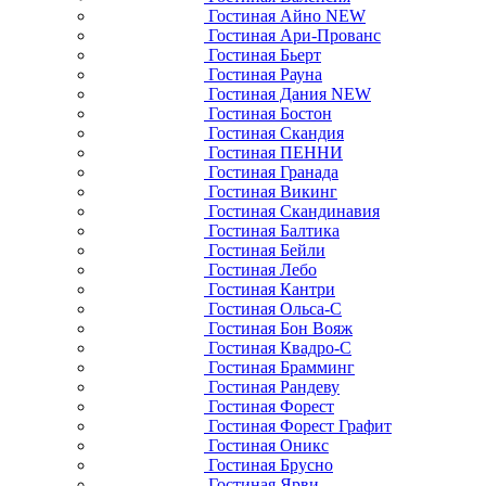
Гостиная Айно NEW
Гостиная Ари-Прованс
Гостиная Бьерт
Гостиная Рауна
Гостиная Дания NEW
Гостиная Бостон
Гостиная Скандия
Гостиная ПЕННИ
Гостиная Гранада
Гостиная Викинг
Гостиная Скандинавия
Гостиная Балтика
Гостиная Бейли
Гостиная Лебо
Гостиная Кантри
Гостиная Ольса-С
Гостиная Бон Вояж
Гостиная Квадро-С
Гостиная Брамминг
Гостиная Рандеву
Гостиная Форест
Гостиная Форест Графит
Гостиная Оникс
Гостиная Брусно
Гостиная Ярви