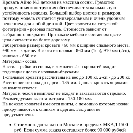
Кровать Айно №3 детская из массива сосны. Грамотно
продуманная конструкция обеспечивает максимальную
устойчивость изделия. Большой выбор цветов и размеров,
поэтому модель считается универсальным и очень удобным
решением для любой детской.
Цвет кровати на титульной
фотографии - розовая пастель. Стоимость зависит от
выбранного покрытия. При заказе мебели в составном цвете
цена считается по более дорогому.
Габаритные размеры кровати +68 мм к ширине спального места,
+90 мм - к длине. Высота изголовья - 860 мм (1сп), 910 мм (2сп),
изножья - 680 мм.
Материал - сосна.
Настил - рейки из сосны, в комплект 2-сп кроватей входит
подкладная доска с ножками-брусками.
1-спальные кровати рассчитаны на вес до 100 кг, 2-сп - до 200 кг.
Расстояние от пола до царги - 135 мм. Данная кровать ящиками
не комплектуется.
Матрас и чехол в комплект не входят и заказываются отдельно.
Рекомендуемая высота матраса - 150-180 мм
.
На ножках кроватей имеются винты, с помощью которых ножки
прикручиваются к спинкам и царгам. Заглушки не
предусмотрены.
Стоимость доставки по Москве в пределах МКАД 1500
руб. Если сумма заказа составляет более 90 000 рублей