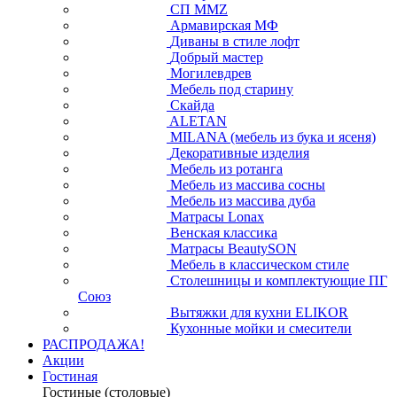
СП ММZ
Армавирская МФ
Диваны в стиле лофт
Добрый мастер
Могилевдрев
Мебель под старину
Скайда
ALETAN
MILANA (мебель из бука и ясеня)
Декоративные изделия
Мебель из ротанга
Мебель из массива сосны
Мебель из массива дуба
Матрасы Lonax
Венская классика
Матрасы BeautySON
Мебель в классическом стиле
Столешницы и комплектующие ПГ
Союз
Вытяжки для кухни ELIKOR
Кухонные мойки и смесители
РАСПРОДАЖА!
Акции
Гостиная
Гостиные (столовые)