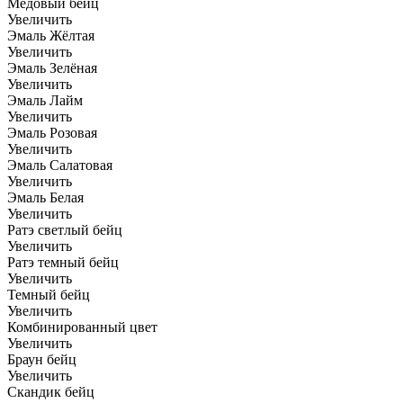
Медовый бейц
Увеличить
Эмаль Жёлтая
Увеличить
Эмаль Зелёная
Увеличить
Эмаль Лайм
Увеличить
Эмаль Розовая
Увеличить
Эмаль Салатовая
Увеличить
Эмаль Белая
Увеличить
Ратэ светлый бейц
Увеличить
Ратэ темный бейц
Увеличить
Темный бейц
Увеличить
Комбинированный цвет
Увеличить
Браун бейц
Увеличить
Скандик бейц