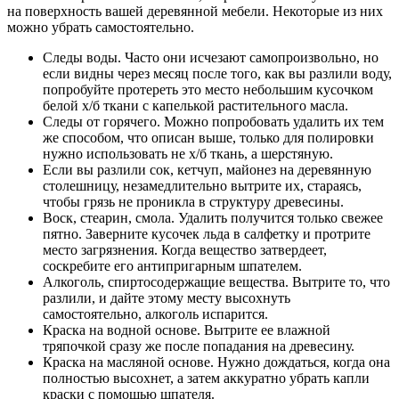
на поверхность вашей деревянной мебели. Некоторые из них
можно убрать самостоятельно.
Следы воды. Часто они исчезают самопроизвольно, но
если видны через месяц после того, как вы разлили воду,
попробуйте протереть это место небольшим кусочком
белой х/б ткани с капелькой растительного масла.
Следы от горячего. Можно попробовать удалить их тем
же способом, что описан выше, только для полировки
нужно использовать не х/б ткань, а шерстяную.
Если вы разлили сок, кетчуп, майонез на деревянную
столешницу, незамедлительно вытрите их, стараясь,
чтобы грязь не проникла в структуру древесины.
Воск, стеарин, смола. Удалить получится только свежее
пятно. Заверните кусочек льда в салфетку и протрите
место загрязнения. Когда вещество затвердеет,
соскребите его антипригарным шпателем.
Алкоголь, спиртосодержащие вещества. Вытрите то, что
разлили, и дайте этому месту высохнуть
самостоятельно, алкоголь испарится.
Краска на водной основе. Вытрите ее влажной
тряпочкой сразу же после попадания на древесину.
Краска на масляной основе. Нужно дождаться, когда она
полностью высохнет, а затем аккуратно убрать капли
краски с помощью шпателя.