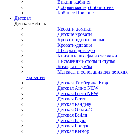
Викинг кабинет
Добрый мастер библиотека
Кабинет Прованс
Детская
Детская мебель
Кровати домики
Детские кровати
Кровати односпальные
Кровати-диваны
Шкафы в детскую
Книжные шкафы и стеллажи
Письменные столы и стулья
Комоды и тумбы
Матрасы и основания для детских
кроватей
Детская Тимберика Кидс
Детская Айно NEW
Детская Грета NEW
Детская Бетти
Детская Рандеву
Детская Ольса-С
Детская Бейли
Детская Рауна
Детская Бридж
Детская Кымор