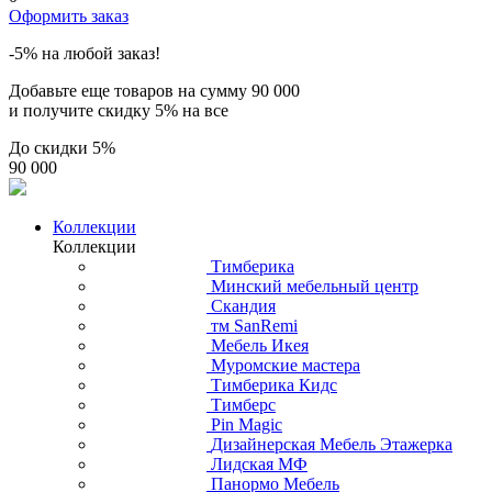
Оформить заказ
-5% на любой заказ!
Добавьте еще товаров на сумму
90 000
и получите скидку
5% на все
До скидки
5%
90 000
Коллекции
Коллекции
Тимберика
Минский мебельный центр
Скандия
тм SanRemi
Мебель Икея
Муромские мастера
Тимберика Кидс
Тимберс
Pin Magic
Дизайнерская Мебель Этажерка
Лидская МФ
Панормо Мебель