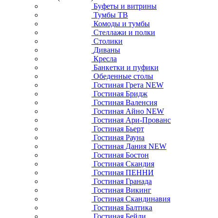
Буфеты и витрины
Тумбы ТВ
Комоды и тумбы
Стеллажи и полки
Столики
Диваны
Кресла
Банкетки и пуфики
Обеденные столы
Гостиная Грета NEW
Гостиная Бридж
Гостиная Валенсия
Гостиная Айно NEW
Гостиная Ари-Прованс
Гостиная Бьерт
Гостиная Рауна
Гостиная Дания NEW
Гостиная Бостон
Гостиная Скандия
Гостиная ПЕННИ
Гостиная Гранада
Гостиная Викинг
Гостиная Скандинавия
Гостиная Балтика
Гостиная Бейли