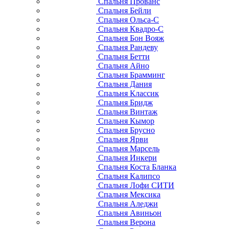
Спальня Прованс
Спальня Бейли
Спальня Ольса-С
Спальня Квадро-С
Спальня Бон Вояж
Спальня Рандеву
Спальня Бетти
Спальня Айно
Спальня Брамминг
Спальня Дания
Спальня Классик
Спальня Бридж
Спальня Винтаж
Спальня Кымор
Спальня Брусно
Спальня Ярви
Спальня Марсель
Спальня Инкери
Спальня Коста Бланка
Спальня Калипсо
Спальня Лофи СИТИ
Спальня Мексика
Спальня Аледжи
Спальня Авиньон
Спальня Верона