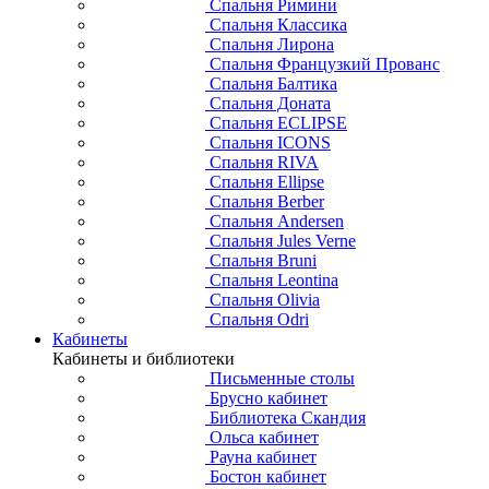
Спальня Римини
Спальня Классика
Спальня Лирона
Спальня Французкий Прованс
Спальня Балтика
Спальня Доната
Спальня ECLIPSE
Спальня ICONS
Спальня RIVA
Спальня Ellipse
Спальня Berber
Спальня Andersen
Спальня Jules Verne
Спальня Bruni
Спальня Leontina
Спальня Olivia
Спальня Odri
Кабинеты
Кабинеты и библиотеки
Письменные столы
Брусно кабинет
Библиотека Скандия
Ольса кабинет
Рауна кабинет
Бостон кабинет