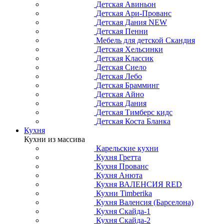
Детская Авиньон
Детская Ари-Прованс
Детская Дания NEW
Детская Пенни
Мебель для детской Скандия
Детская Хельсинки
Детская Классик
Детская Сиело
Детская Лебо
Детская Брамминг
Детская Айно
Детская Дания
Детская Тимберс кидс
Детская Коста Бланка
Кухня
Кухни из массива
Карельские кухни
Кухня Гретта
Кухня Прованс
Кухня Анюта
Кухня ВАЛЕНСИЯ RED
Кухни Timberika
Кухня Валенсия (Барселона)
Кухня Скайда-1
Кухня Скайда-2