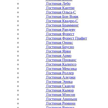
Гостиная Лебо
Гостиная Кантри
Гостиная Ольса-С
Гостиная Бон Вояж
Гостиная Квадро-С
Гостиная Брамминг
Гостиная Рандеву
Гостиная Форест
Гостиная Форест Графит
Гостиная Оникс
Гостиная Брусно
Гостиная Ярви
Гостиная Армо
Гостиная Прованс
Гостиная Калипсо
Гостиная Мексика
Гостиная Роллер
Гостиная Аледжи
Гостиная Эрика
Гостиная Сканди
Гостиная Кымор
Гостиная Мэнсон
Гостиная Авиньон
Гостиная Римини
Гостиная Верона