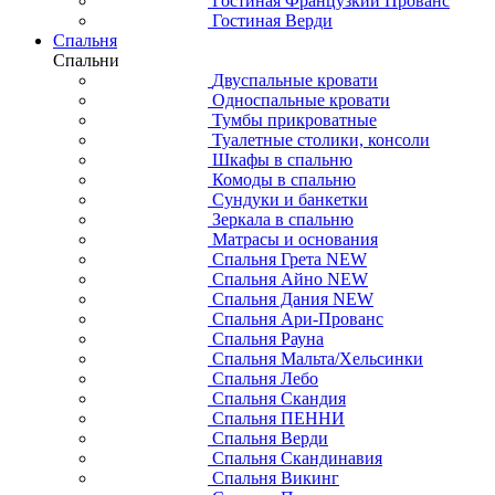
Гостиная Французкий Прованс
Гостиная Верди
Спальня
Спальни
Двуспальные кровати
Односпальные кровати
Тумбы прикроватные
Туалетные столики, консоли
Шкафы в спальню
Комоды в спальню
Сундуки и банкетки
Зеркала в спальню
Матрасы и основания
Спальня Грета NEW
Спальня Айно NEW
Спальня Дания NEW
Спальня Ари-Прованс
Спальня Рауна
Спальня Мальта/Хельсинки
Спальня Лебо
Спальня Скандия
Спальня ПЕННИ
Спальня Верди
Спальня Скандинавия
Спальня Викинг