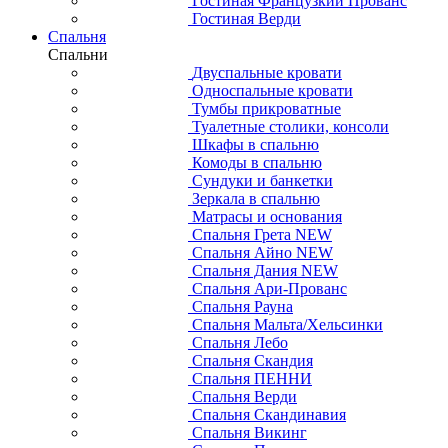
Гостиная Французкий Прованс
Гостиная Верди
Спальня
Спальни
Двуспальные кровати
Односпальные кровати
Тумбы прикроватные
Туалетные столики, консоли
Шкафы в спальню
Комоды в спальню
Сундуки и банкетки
Зеркала в спальню
Матрасы и основания
Спальня Грета NEW
Спальня Айно NEW
Спальня Дания NEW
Спальня Ари-Прованс
Спальня Рауна
Спальня Мальта/Хельсинки
Спальня Лебо
Спальня Скандия
Спальня ПЕННИ
Спальня Верди
Спальня Скандинавия
Спальня Викинг