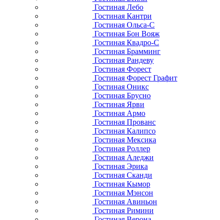
Гостиная Лебо
Гостиная Кантри
Гостиная Ольса-С
Гостиная Бон Вояж
Гостиная Квадро-С
Гостиная Брамминг
Гостиная Рандеву
Гостиная Форест
Гостиная Форест Графит
Гостиная Оникс
Гостиная Брусно
Гостиная Ярви
Гостиная Армо
Гостиная Прованс
Гостиная Калипсо
Гостиная Мексика
Гостиная Роллер
Гостиная Аледжи
Гостиная Эрика
Гостиная Сканди
Гостиная Кымор
Гостиная Мэнсон
Гостиная Авиньон
Гостиная Римини
Гостиная Верона