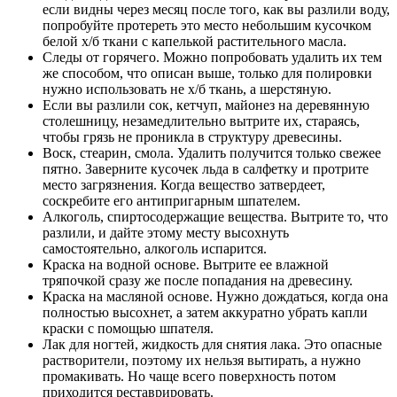
если видны через месяц после того, как вы разлили воду,
попробуйте протереть это место небольшим кусочком
белой х/б ткани с капелькой растительного масла.
Следы от горячего. Можно попробовать удалить их тем
же способом, что описан выше, только для полировки
нужно использовать не х/б ткань, а шерстяную.
Если вы разлили сок, кетчуп, майонез на деревянную
столешницу, незамедлительно вытрите их, стараясь,
чтобы грязь не проникла в структуру древесины.
Воск, стеарин, смола. Удалить получится только свежее
пятно. Заверните кусочек льда в салфетку и протрите
место загрязнения. Когда вещество затвердеет,
соскребите его антипригарным шпателем.
Алкоголь, спиртосодержащие вещества. Вытрите то, что
разлили, и дайте этому месту высохнуть
самостоятельно, алкоголь испарится.
Краска на водной основе. Вытрите ее влажной
тряпочкой сразу же после попадания на древесину.
Краска на масляной основе. Нужно дождаться, когда она
полностью высохнет, а затем аккуратно убрать капли
краски с помощью шпателя.
Лак для ногтей, жидкость для снятия лака. Это опасные
растворители, поэтому их нельзя вытирать, а нужно
промакивать. Но чаще всего поверхность потом
приходится реставрировать.