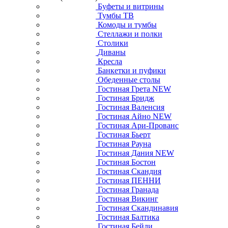
Буфеты и витрины
Тумбы ТВ
Комоды и тумбы
Стеллажи и полки
Столики
Диваны
Кресла
Банкетки и пуфики
Обеденные столы
Гостиная Грета NEW
Гостиная Бридж
Гостиная Валенсия
Гостиная Айно NEW
Гостиная Ари-Прованс
Гостиная Бьерт
Гостиная Рауна
Гостиная Дания NEW
Гостиная Бостон
Гостиная Скандия
Гостиная ПЕННИ
Гостиная Гранада
Гостиная Викинг
Гостиная Скандинавия
Гостиная Балтика
Гостиная Бейли