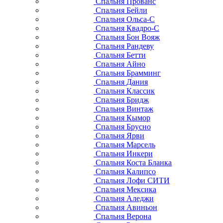
Спальня Прованс
Спальня Бейли
Спальня Ольса-С
Спальня Квадро-С
Спальня Бон Вояж
Спальня Рандеву
Спальня Бетти
Спальня Айно
Спальня Брамминг
Спальня Дания
Спальня Классик
Спальня Бридж
Спальня Винтаж
Спальня Кымор
Спальня Брусно
Спальня Ярви
Спальня Марсель
Спальня Инкери
Спальня Коста Бланка
Спальня Калипсо
Спальня Лофи СИТИ
Спальня Мексика
Спальня Аледжи
Спальня Авиньон
Спальня Верона