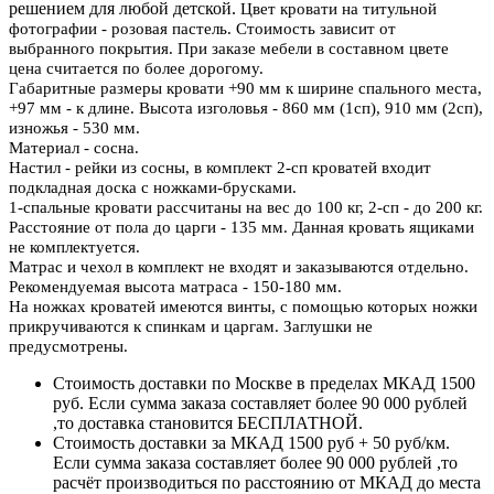
решением для любой детской.
Цвет кровати на титульной
фотографии - розовая пастель. Стоимость зависит от
выбранного покрытия. При заказе мебели в составном цвете
цена считается по более дорогому.
Габаритные размеры кровати +90 мм к ширине спального места,
+97 мм - к длине. Высота изголовья - 860 мм (1сп), 910 мм (2сп),
изножья - 530 мм.
Материал - сосна.
Настил - рейки из сосны, в комплект 2-сп кроватей входит
подкладная доска с ножками-брусками.
1-спальные кровати рассчитаны на вес до 100 кг, 2-сп - до 200 кг.
Расстояние от пола до царги - 135 мм. Данная кровать ящиками
не комплектуется.
Матрас и чехол в комплект не входят и заказываются отдельно.
Рекомендуемая высота матраса - 150-180 мм
.
На ножках кроватей имеются винты, с помощью которых ножки
прикручиваются к спинкам и царгам. Заглушки не
предусмотрены.
Стоимость доставки по Москве в пределах МКАД 1500
руб. Если сумма заказа составляет более 90 000 рублей
,то доставка становится БЕСПЛАТНОЙ.
Стоимость доставки за МКАД 1500 руб + 50 руб/км.
Если сумма заказа составляет более 90 000 рублей ,то
расчёт производиться по расстоянию от МКАД до места