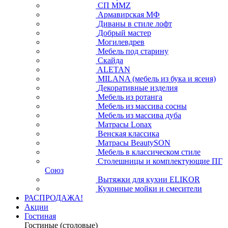
СП ММZ
Армавирская МФ
Диваны в стиле лофт
Добрый мастер
Могилевдрев
Мебель под старину
Скайда
ALETAN
MILANA (мебель из бука и ясеня)
Декоративные изделия
Мебель из ротанга
Мебель из массива сосны
Мебель из массива дуба
Матрасы Lonax
Венская классика
Матрасы BeautySON
Мебель в классическом стиле
Столешницы и комплектующие ПГ
Союз
Вытяжки для кухни ELIKOR
Кухонные мойки и смесители
РАСПРОДАЖА!
Акции
Гостиная
Гостиные (столовые)