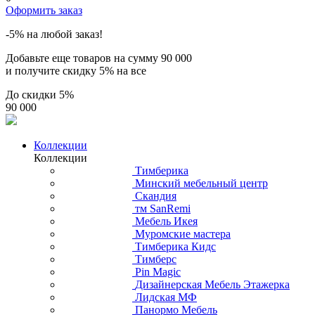
Оформить заказ
-5% на любой заказ!
Добавьте еще товаров на сумму
90 000
и получите скидку
5% на все
До скидки
5%
90 000
Коллекции
Коллекции
Тимберика
Минский мебельный центр
Скандия
тм SanRemi
Мебель Икея
Муромские мастера
Тимберика Кидс
Тимберс
Pin Magic
Дизайнерская Мебель Этажерка
Лидская МФ
Панормо Мебель