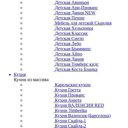
Детская Авиньон
Детская Ари-Прованс
Детская Дания NEW
Детская Пенни
Мебель для детской Скандия
Детская Хельсинки
Детская Классик
Детская Сиело
Детская Лебо
Детская Брамминг
Детская Айно
Детская Дания
Детская Тимберс кидс
Детская Коста Бланка
Кухня
Кухни из массива
Карельские кухни
Кухня Гретта
Кухня Прованс
Кухня Анюта
Кухня ВАЛЕНСИЯ RED
Кухни Timberika
Кухня Валенсия (Барселона)
Кухня Скайда-1
Кухня Скайда-2