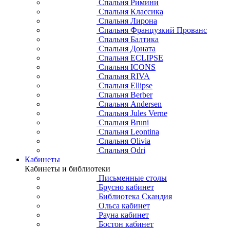
Спальня Римини
Спальня Классика
Спальня Лирона
Спальня Французкий Прованс
Спальня Балтика
Спальня Доната
Спальня ECLIPSE
Спальня ICONS
Спальня RIVA
Спальня Ellipse
Спальня Berber
Спальня Andersen
Спальня Jules Verne
Спальня Bruni
Спальня Leontina
Спальня Olivia
Спальня Odri
Кабинеты
Кабинеты и библиотеки
Письменные столы
Брусно кабинет
Библиотека Скандия
Ольса кабинет
Рауна кабинет
Бостон кабинет