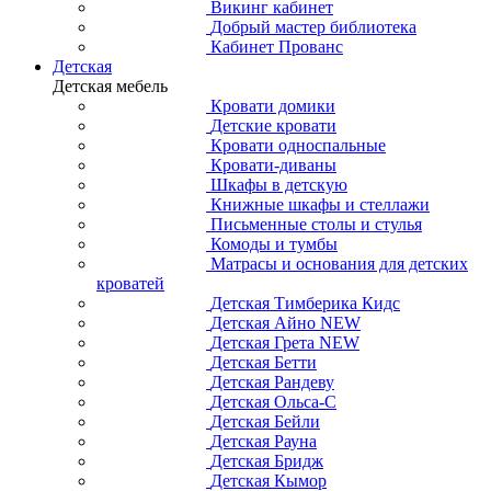
Викинг кабинет
Добрый мастер библиотека
Кабинет Прованс
Детская
Детская мебель
Кровати домики
Детские кровати
Кровати односпальные
Кровати-диваны
Шкафы в детскую
Книжные шкафы и стеллажи
Письменные столы и стулья
Комоды и тумбы
Матрасы и основания для детских
кроватей
Детская Тимберика Кидс
Детская Айно NEW
Детская Грета NEW
Детская Бетти
Детская Рандеву
Детская Ольса-С
Детская Бейли
Детская Рауна
Детская Бридж
Детская Кымор