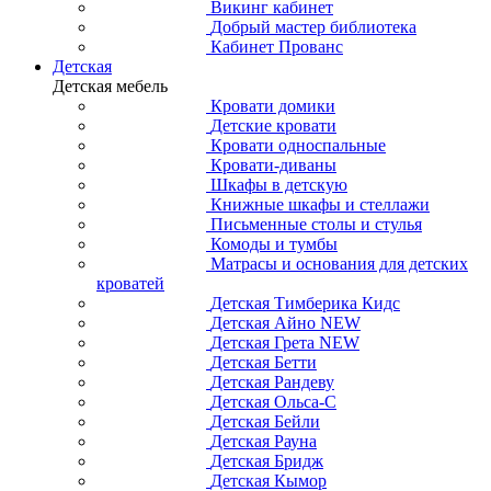
Викинг кабинет
Добрый мастер библиотека
Кабинет Прованс
Детская
Детская мебель
Кровати домики
Детские кровати
Кровати односпальные
Кровати-диваны
Шкафы в детскую
Книжные шкафы и стеллажи
Письменные столы и стулья
Комоды и тумбы
Матрасы и основания для детских
кроватей
Детская Тимберика Кидс
Детская Айно NEW
Детская Грета NEW
Детская Бетти
Детская Рандеву
Детская Ольса-С
Детская Бейли
Детская Рауна
Детская Бридж
Детская Кымор