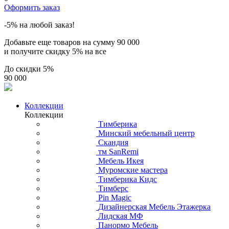
Оформить заказ
-5% на любой заказ!
Добавьте еще товаров на сумму
90 000
и получите скидку
5% на все
До скидки
5%
90 000
Коллекции
Коллекции
Тимберика
Минский мебельный центр
Скандия
тм SanRemi
Мебель Икея
Муромские мастера
Тимберика Кидс
Тимберс
Pin Magic
Дизайнерская Мебель Этажерка
Лидская МФ
Панормо Мебель