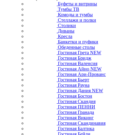
Буфеты и витрины
Тумбы ТВ
Комоды и тумбы
Стеллажи и полки
Столики
Диваны
Кресла
Банкетки и пуфики
Обеденные столы
Гостиная Грета NEW
Гостиная Бридж
Гостиная Валенсия
Гостиная Айно NEW
Гостиная Ари-Прованс
Гостиная Бьерт
Гостиная Рауна
Гостиная Дания NEW
Гостиная Бостон
Гостиная Скандия
Гостиная ПЕННИ
Гостиная Гранада
Гостиная Викинг
Гостиная Скандинавия
Гостиная Балтика
Гостиная Бейли