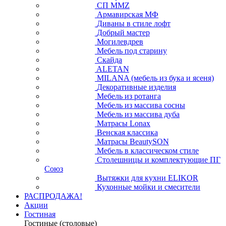
СП ММZ
Армавирская МФ
Диваны в стиле лофт
Добрый мастер
Могилевдрев
Мебель под старину
Скайда
ALETAN
MILANA (мебель из бука и ясеня)
Декоративные изделия
Мебель из ротанга
Мебель из массива сосны
Мебель из массива дуба
Матрасы Lonax
Венская классика
Матрасы BeautySON
Мебель в классическом стиле
Столешницы и комплектующие ПГ
Союз
Вытяжки для кухни ELIKOR
Кухонные мойки и смесители
РАСПРОДАЖА!
Акции
Гостиная
Гостиные (столовые)