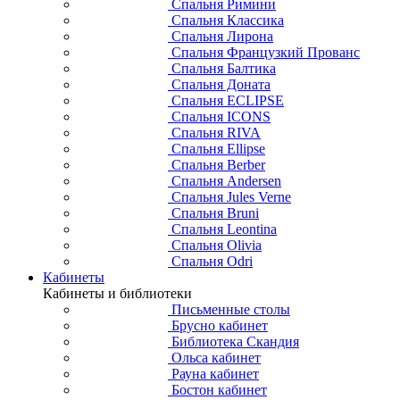
Спальня Римини
Спальня Классика
Спальня Лирона
Спальня Французкий Прованс
Спальня Балтика
Спальня Доната
Спальня ECLIPSE
Спальня ICONS
Спальня RIVA
Спальня Ellipse
Спальня Berber
Спальня Andersen
Спальня Jules Verne
Спальня Bruni
Спальня Leontina
Спальня Olivia
Спальня Odri
Кабинеты
Кабинеты и библиотеки
Письменные столы
Брусно кабинет
Библиотека Скандия
Ольса кабинет
Рауна кабинет
Бостон кабинет