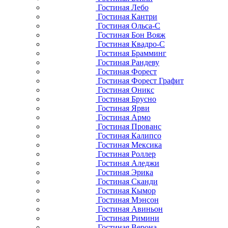
Гостиная Лебо
Гостиная Кантри
Гостиная Ольса-С
Гостиная Бон Вояж
Гостиная Квадро-С
Гостиная Брамминг
Гостиная Рандеву
Гостиная Форест
Гостиная Форест Графит
Гостиная Оникс
Гостиная Брусно
Гостиная Ярви
Гостиная Армо
Гостиная Прованс
Гостиная Калипсо
Гостиная Мексика
Гостиная Роллер
Гостиная Аледжи
Гостиная Эрика
Гостиная Сканди
Гостиная Кымор
Гостиная Мэнсон
Гостиная Авиньон
Гостиная Римини
Гостиная Верона