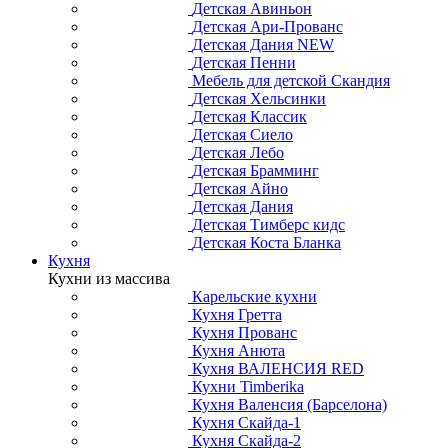
Детская Авиньон
Детская Ари-Прованс
Детская Дания NEW
Детская Пенни
Мебель для детской Скандия
Детская Хельсинки
Детская Классик
Детская Сиело
Детская Лебо
Детская Брамминг
Детская Айно
Детская Дания
Детская Тимберс кидс
Детская Коста Бланка
Кухня
Кухни из массива
Карельские кухни
Кухня Гретта
Кухня Прованс
Кухня Анюта
Кухня ВАЛЕНСИЯ RED
Кухни Timberika
Кухня Валенсия (Барселона)
Кухня Скайда-1
Кухня Скайда-2