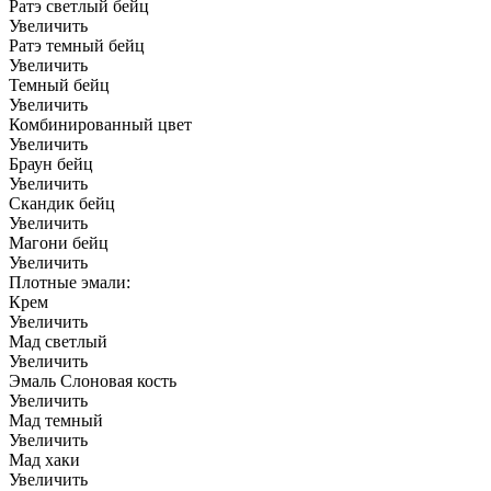
Ратэ светлый бейц
Увеличить
Ратэ темный бейц
Увеличить
Темный бейц
Увеличить
Комбинированный цвет
Увеличить
Браун бейц
Увеличить
Скандик бейц
Увеличить
Магони бейц
Увеличить
Плотные эмали:
Крем
Увеличить
Мад светлый
Увеличить
Эмаль Слоновая кость
Увеличить
Мад темный
Увеличить
Мад хаки
Увеличить