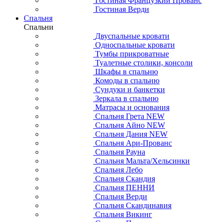
Гостиная Французкий Прованс
Гостиная Верди
Спальня
Спальни
Двуспальные кровати
Односпальные кровати
Тумбы прикроватные
Туалетные столики, консоли
Шкафы в спальню
Комоды в спальню
Сундуки и банкетки
Зеркала в спальню
Матрасы и основания
Спальня Грета NEW
Спальня Айно NEW
Спальня Дания NEW
Спальня Ари-Прованс
Спальня Рауна
Спальня Мальта/Хельсинки
Спальня Лебо
Спальня Скандия
Спальня ПЕННИ
Спальня Верди
Спальня Скандинавия
Спальня Викинг