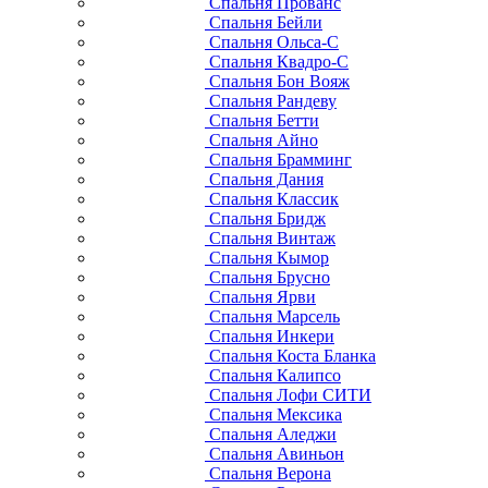
Спальня Прованс
Спальня Бейли
Спальня Ольса-С
Спальня Квадро-С
Спальня Бон Вояж
Спальня Рандеву
Спальня Бетти
Спальня Айно
Спальня Брамминг
Спальня Дания
Спальня Классик
Спальня Бридж
Спальня Винтаж
Спальня Кымор
Спальня Брусно
Спальня Ярви
Спальня Марсель
Спальня Инкери
Спальня Коста Бланка
Спальня Калипсо
Спальня Лофи СИТИ
Спальня Мексика
Спальня Аледжи
Спальня Авиньон
Спальня Верона