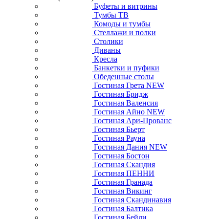
Буфеты и витрины
Тумбы ТВ
Комоды и тумбы
Стеллажи и полки
Столики
Диваны
Кресла
Банкетки и пуфики
Обеденные столы
Гостиная Грета NEW
Гостиная Бридж
Гостиная Валенсия
Гостиная Айно NEW
Гостиная Ари-Прованс
Гостиная Бьерт
Гостиная Рауна
Гостиная Дания NEW
Гостиная Бостон
Гостиная Скандия
Гостиная ПЕННИ
Гостиная Гранада
Гостиная Викинг
Гостиная Скандинавия
Гостиная Балтика
Гостиная Бейли