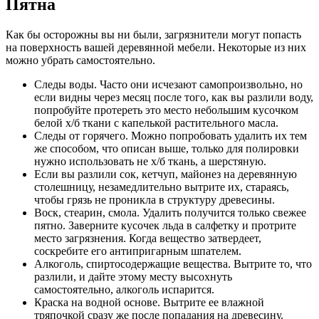
Пятна
Как бы осторожны вы ни были, загрязнители могут попасть
на поверхность вашей деревянной мебели. Некоторые из них
можно убрать самостоятельно.
Следы воды. Часто они исчезают самопроизвольно, но
если видны через месяц после того, как вы разлили воду,
попробуйте протереть это место небольшим кусочком
белой х/б ткани с капелькой растительного масла.
Следы от горячего. Можно попробовать удалить их тем
же способом, что описан выше, только для полировки
нужно использовать не х/б ткань, а шерстяную.
Если вы разлили сок, кетчуп, майонез на деревянную
столешницу, незамедлительно вытрите их, стараясь,
чтобы грязь не проникла в структуру древесины.
Воск, стеарин, смола. Удалить получится только свежее
пятно. Заверните кусочек льда в салфетку и протрите
место загрязнения. Когда вещество затвердеет,
соскребите его антипригарным шпателем.
Алкоголь, спиртосодержащие вещества. Вытрите то, что
разлили, и дайте этому месту высохнуть
самостоятельно, алкоголь испарится.
Краска на водной основе. Вытрите ее влажной
тряпочкой сразу же после попадания на древесину.