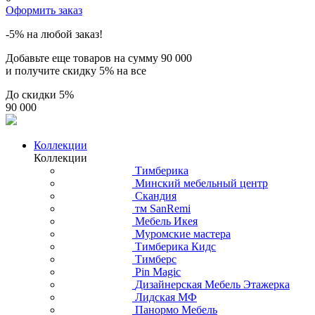
Оформить заказ
-5% на любой заказ!
Добавьте еще товаров на сумму
90 000
и получите скидку
5% на все
До скидки
5%
90 000
Коллекции
Коллекции
Тимберика
Минский мебельный центр
Скандия
тм SanRemi
Мебель Икея
Муромские мастера
Тимберика Кидс
Тимберс
Pin Magic
Дизайнерская Мебель Этажерка
Лидская МФ
Панормо Мебель