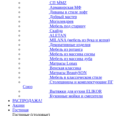
СП ММZ
Армавирская МФ
Диваны в стиле лофт
Добрый мастер
Могилевдрев
Мебель под старину
Скайда
ALETAN
MILANA (мебель из бука и ясеня)
Декоративные изделия
Мебель из ротанга
Мебель из массива сосны
Мебель из массива дуба
Матрасы Lonax
Венская классика
Матрасы BeautySON
Мебель в классическом стиле
Столешницы и комплектующие ПГ
Союз
Вытяжки для кухни ELIKOR
Кухонные мойки и смесители
РАСПРОДАЖА!
Акции
Гостиная
Гостиные (столовые)