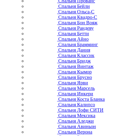
Спальня Прованс
Спальня Бейли
Спальня Ольса-С
Спальня Квадро-С
Спальня Бон Вояж
Спальня Рандеву
Спальня Бетти
Спальня Айно
Спальня Брамминг
Спальня Дания
Спальня Классик
Спальня Бридж
Спальня Винтаж
Спальня Кымор
Спальня Брусно
Спальня Ярви
Спальня Марсель
Спальня Инкери
Спальня Коста Бланка
Спальня Калипсо
Спальня Лофи СИТИ
Спальня Мексика
Спальня Аледжи
Спальня Авиньон
Спальня Верона