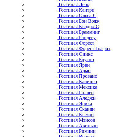
Гостиная Лебо
Гостиная Кантри
Гостиная Ольса-С
Гостиная Бон Вояж
Гостиная Квадро-С
Гостиная Брамминг
Гостиная Рандеву
Гостиная Форест
Гостиная Форест Графит
Гостиная Оникс
Гостиная Брусно
Гостиная Ярви
Гостиная Армо
Гостиная Прованс
Гостиная Калипсо
Гостиная Мексика
Гостиная Роллер
Гостиная Аледжи
Гостиная Эрика
Гостиная Сканди
Гостиная Кымор
Гостиная Мэнсон
Гостиная Авиньон
Гостиная Римини
Гостиная Верона