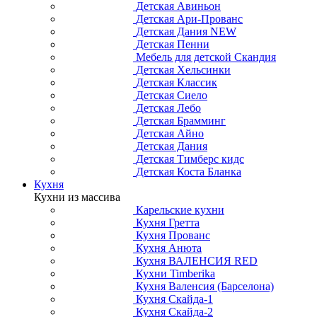
Детская Авиньон
Детская Ари-Прованс
Детская Дания NEW
Детская Пенни
Мебель для детской Скандия
Детская Хельсинки
Детская Классик
Детская Сиело
Детская Лебо
Детская Брамминг
Детская Айно
Детская Дания
Детская Тимберс кидс
Детская Коста Бланка
Кухня
Кухни из массива
Карельские кухни
Кухня Гретта
Кухня Прованс
Кухня Анюта
Кухня ВАЛЕНСИЯ RED
Кухни Timberika
Кухня Валенсия (Барселона)
Кухня Скайда-1
Кухня Скайда-2