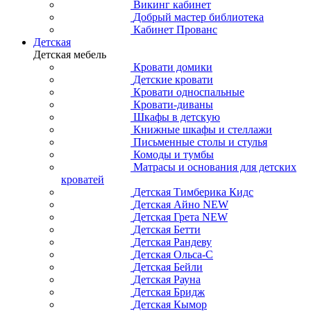
Викинг кабинет
Добрый мастер библиотека
Кабинет Прованс
Детская
Детская мебель
Кровати домики
Детские кровати
Кровати односпальные
Кровати-диваны
Шкафы в детскую
Книжные шкафы и стеллажи
Письменные столы и стулья
Комоды и тумбы
Матрасы и основания для детских
кроватей
Детская Тимберика Кидс
Детская Айно NEW
Детская Грета NEW
Детская Бетти
Детская Рандеву
Детская Ольса-С
Детская Бейли
Детская Рауна
Детская Бридж
Детская Кымор