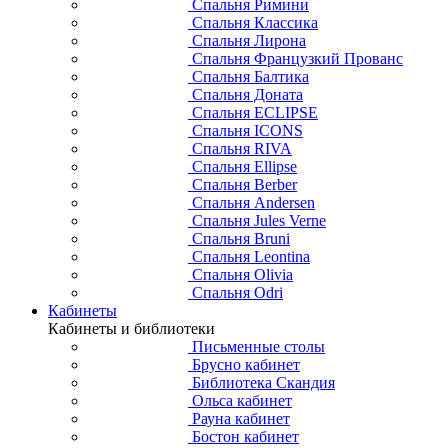
Спальня Римини
Спальня Классика
Спальня Лирона
Спальня Французкий Прованс
Спальня Балтика
Спальня Доната
Спальня ECLIPSE
Спальня ICONS
Спальня RIVA
Спальня Ellipse
Спальня Berber
Спальня Andersen
Спальня Jules Verne
Спальня Bruni
Спальня Leontina
Спальня Olivia
Спальня Odri
Кабинеты
Кабинеты и библиотеки
Письменные столы
Брусно кабинет
Библиотека Скандия
Ольса кабинет
Рауна кабинет
Бостон кабинет