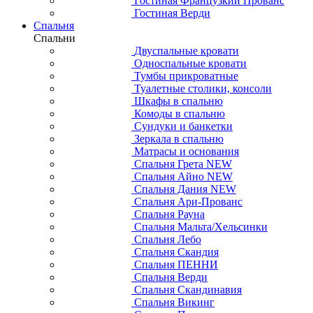
Гостиная Французкий Прованс
Гостиная Верди
Спальня
Спальни
Двуспальные кровати
Односпальные кровати
Тумбы прикроватные
Туалетные столики, консоли
Шкафы в спальню
Комоды в спальню
Сундуки и банкетки
Зеркала в спальню
Матрасы и основания
Спальня Грета NEW
Спальня Айно NEW
Спальня Дания NEW
Спальня Ари-Прованс
Спальня Рауна
Спальня Мальта/Хельсинки
Спальня Лебо
Спальня Скандия
Спальня ПЕННИ
Спальня Верди
Спальня Скандинавия
Спальня Викинг