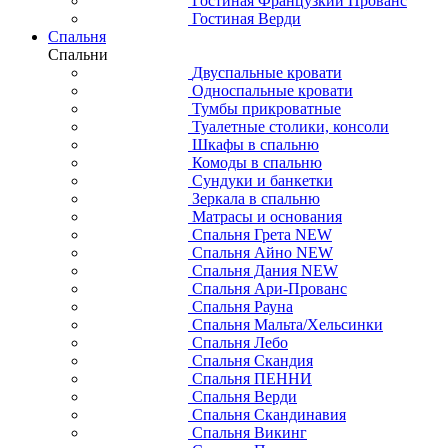
Гостиная Французкий Прованс
Гостиная Верди
Спальня
Спальни
Двуспальные кровати
Односпальные кровати
Тумбы прикроватные
Туалетные столики, консоли
Шкафы в спальню
Комоды в спальню
Сундуки и банкетки
Зеркала в спальню
Матрасы и основания
Спальня Грета NEW
Спальня Айно NEW
Спальня Дания NEW
Спальня Ари-Прованс
Спальня Рауна
Спальня Мальта/Хельсинки
Спальня Лебо
Спальня Скандия
Спальня ПЕННИ
Спальня Верди
Спальня Скандинавия
Спальня Викинг