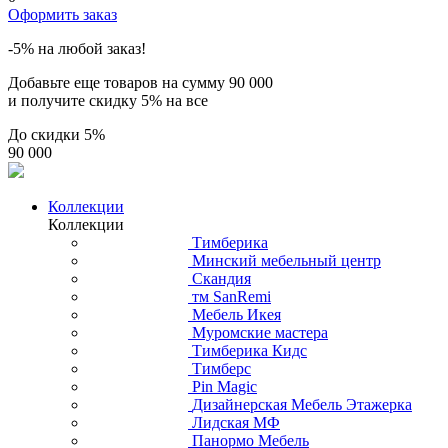
Оформить заказ
-5% на любой заказ!
Добавьте еще товаров на сумму
90 000
и получите скидку
5% на все
До скидки
5%
90 000
Коллекции
Коллекции
Тимберика
Минский мебельный центр
Скандия
тм SanRemi
Мебель Икея
Муромские мастера
Тимберика Кидс
Тимберс
Pin Magic
Дизайнерская Мебель Этажерка
Лидская МФ
Панормо Мебель