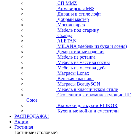
СП ММZ
Армавирская МФ
Диваны в стиле лофт
Добрый мастер
Могилевдрев
Мебель под старину
Скайда
ALETAN
MILANA (мебель из бука и ясеня)
Декоративные изделия
Мебель из ротанга
Мебель из массива сосны
Мебель из массива дуба
Матрасы Lonax
Венская классика
Матрасы BeautySON
Мебель в классическом стиле
Столешницы и комплектующие ПГ
Союз
Вытяжки для кухни ELIKOR
Кухонные мойки и смесители
РАСПРОДАЖА!
Акции
Гостиная
Гостиные (столовые)