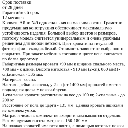
Срок поставки
от 28 дней
Гарантийный срок
12 месяцев
Кровать Айно №9 односпальная из массива сосны. Грамотно
продуманная конструкция обеспечивает максимальную
устойчивость изделия. Большой выбор цветов и размеров,
поэтому модель считается универсальным и очень удобным
решением для любой детской.
Цвет кровати на титульной
фотографии - скандик белый. Стоимость зависит от выбранного
покрытия. При заказе мебели в составном цвете цена считается
по более дорогому.
Габаритные размеры кровати +90 мм к ширине спального места,
+88 мм - к длине. Высота изголовья - 910 мм (2-сп), 860 мм(1-
сп),изножья - 335 мм.
Материал - сосна.
Настил - рейки из сосны, у 2-сп (от 1400 мм) кроватей имеется
подкладная доска + ножки-бруски.
1-спальные кровати рассчитаны на вес до 100 кг, 2-спальные - до
200 кг.
Расстояние от пола до царги - 135 мм. Данная кровать ящиками
не комплектуется.
Матрас и чехол в комплект не входят и заказываются отдельно.
Рекомендуемая высота матраса - 150-180 мм
.
На ножках кроватей имеются винты, с помощью которых ножки