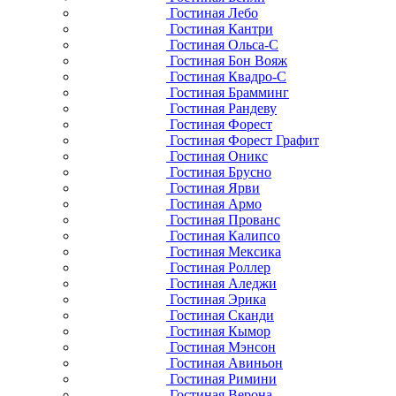
Гостиная Лебо
Гостиная Кантри
Гостиная Ольса-С
Гостиная Бон Вояж
Гостиная Квадро-С
Гостиная Брамминг
Гостиная Рандеву
Гостиная Форест
Гостиная Форест Графит
Гостиная Оникс
Гостиная Брусно
Гостиная Ярви
Гостиная Армо
Гостиная Прованс
Гостиная Калипсо
Гостиная Мексика
Гостиная Роллер
Гостиная Аледжи
Гостиная Эрика
Гостиная Сканди
Гостиная Кымор
Гостиная Мэнсон
Гостиная Авиньон
Гостиная Римини
Гостиная Верона