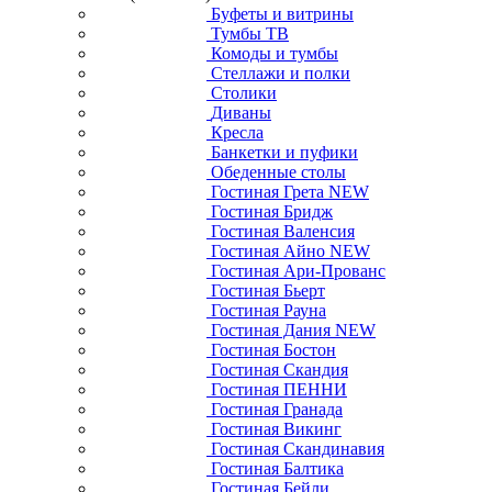
Буфеты и витрины
Тумбы ТВ
Комоды и тумбы
Стеллажи и полки
Столики
Диваны
Кресла
Банкетки и пуфики
Обеденные столы
Гостиная Грета NEW
Гостиная Бридж
Гостиная Валенсия
Гостиная Айно NEW
Гостиная Ари-Прованс
Гостиная Бьерт
Гостиная Рауна
Гостиная Дания NEW
Гостиная Бостон
Гостиная Скандия
Гостиная ПЕННИ
Гостиная Гранада
Гостиная Викинг
Гостиная Скандинавия
Гостиная Балтика
Гостиная Бейли