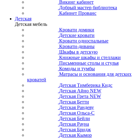
Викинг кабинет
Добрый мастер библиотека
Кабинет Прованс
Детская
Детская мебель
Кровати домики
Детские кровати
Кровати односпальные
Кровати-диваны
Шкафы в детскую
Книжные шкафы и стеллажи
Письменные столы и стулья
Комоды и тумбы
Матрасы и основания для детских
кроватей
Детская Тимберика Кидс
Детская Айно NEW
Детская Грета NEW
Детская Бетти
Детская Рандеву
Детская Ольса-С
Детская Бейли
Детская Рауна
Детская Бридж
Детская Кымор