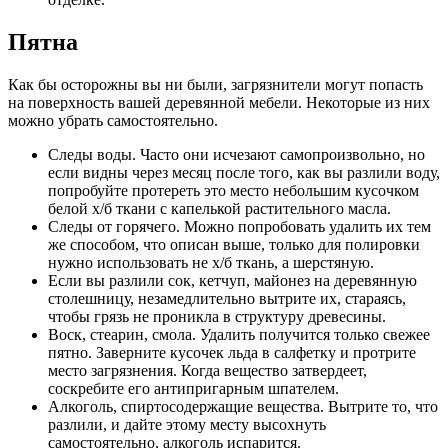
Пятна
Как бы осторожны вы ни были, загрязнители могут попасть
на поверхность вашей деревянной мебели. Некоторые из них
можно убрать самостоятельно.
Следы воды. Часто они исчезают самопроизвольно, но
если видны через месяц после того, как вы разлили воду,
попробуйте протереть это место небольшим кусочком
белой х/б ткани с капелькой растительного масла.
Следы от горячего. Можно попробовать удалить их тем
же способом, что описан выше, только для полировки
нужно использовать не х/б ткань, а шерстяную.
Если вы разлили сок, кетчуп, майонез на деревянную
столешницу, незамедлительно вытрите их, стараясь,
чтобы грязь не проникла в структуру древесины.
Воск, стеарин, смола. Удалить получится только свежее
пятно. Заверните кусочек льда в салфетку и протрите
место загрязнения. Когда вещество затвердеет,
соскребите его антипригарным шпателем.
Алкоголь, спиртосодержащие вещества. Вытрите то, что
разлили, и дайте этому месту высохнуть
самостоятельно, алкоголь испарится.