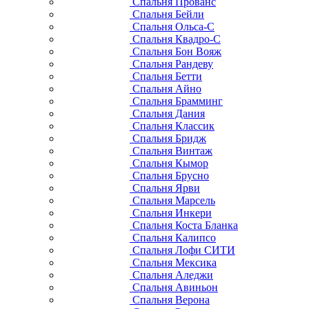
Спальня Прованс
Спальня Бейли
Спальня Ольса-С
Спальня Квадро-С
Спальня Бон Вояж
Спальня Рандеву
Спальня Бетти
Спальня Айно
Спальня Брамминг
Спальня Дания
Спальня Классик
Спальня Бридж
Спальня Винтаж
Спальня Кымор
Спальня Брусно
Спальня Ярви
Спальня Марсель
Спальня Инкери
Спальня Коста Бланка
Спальня Калипсо
Спальня Лофи СИТИ
Спальня Мексика
Спальня Аледжи
Спальня Авиньон
Спальня Верона