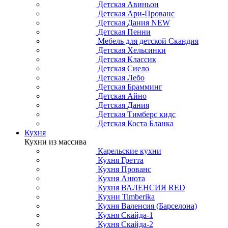
Детская Авиньон
Детская Ари-Прованс
Детская Дания NEW
Детская Пенни
Мебель для детской Скандия
Детская Хельсинки
Детская Классик
Детская Сиело
Детская Лебо
Детская Брамминг
Детская Айно
Детская Дания
Детская Тимберс кидс
Детская Коста Бланка
Кухня
Кухни из массива
Карельские кухни
Кухня Гретта
Кухня Прованс
Кухня Анюта
Кухня ВАЛЕНСИЯ RED
Кухни Timberika
Кухня Валенсия (Барселона)
Кухня Скайда-1
Кухня Скайда-2