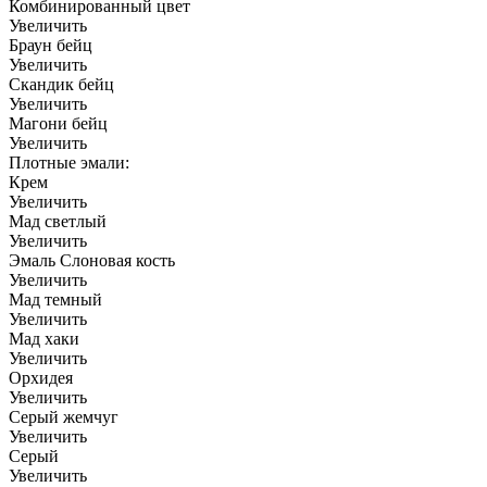
Комбинированный цвет
Увеличить
Браун бейц
Увеличить
Скандик бейц
Увеличить
Магони бейц
Увеличить
Плотные эмали:
Крем
Увеличить
Мад светлый
Увеличить
Эмаль Слоновая кость
Увеличить
Мад темный
Увеличить
Мад хаки
Увеличить
Орхидея
Увеличить
Серый жемчуг
Увеличить
Серый
Увеличить