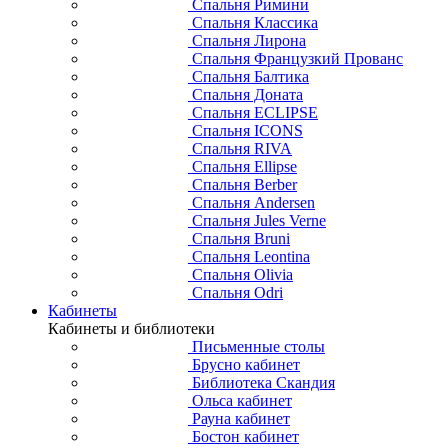
Спальня Римини
Спальня Классика
Спальня Лирона
Спальня Французкий Прованс
Спальня Балтика
Спальня Доната
Спальня ECLIPSE
Спальня ICONS
Спальня RIVA
Спальня Ellipse
Спальня Berber
Спальня Andersen
Спальня Jules Verne
Спальня Bruni
Спальня Leontina
Спальня Olivia
Спальня Odri
Кабинеты
Кабинеты и библиотеки
Письменные столы
Брусно кабинет
Библиотека Скандия
Ольса кабинет
Рауна кабинет
Бостон кабинет