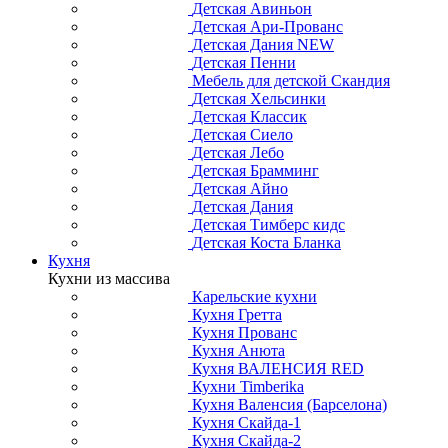
Детская Авиньон
Детская Ари-Прованс
Детская Дания NEW
Детская Пенни
Мебель для детской Скандия
Детская Хельсинки
Детская Классик
Детская Сиело
Детская Лебо
Детская Брамминг
Детская Айно
Детская Дания
Детская Тимберс кидс
Детская Коста Бланка
Кухня
Кухни из массива
Карельские кухни
Кухня Гретта
Кухня Прованс
Кухня Анюта
Кухня ВАЛЕНСИЯ RED
Кухни Timberika
Кухня Валенсия (Барселона)
Кухня Скайда-1
Кухня Скайда-2