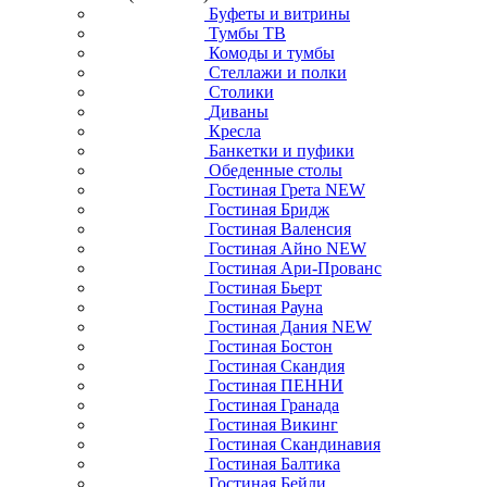
Буфеты и витрины
Тумбы ТВ
Комоды и тумбы
Стеллажи и полки
Столики
Диваны
Кресла
Банкетки и пуфики
Обеденные столы
Гостиная Грета NEW
Гостиная Бридж
Гостиная Валенсия
Гостиная Айно NEW
Гостиная Ари-Прованс
Гостиная Бьерт
Гостиная Рауна
Гостиная Дания NEW
Гостиная Бостон
Гостиная Скандия
Гостиная ПЕННИ
Гостиная Гранада
Гостиная Викинг
Гостиная Скандинавия
Гостиная Балтика
Гостиная Бейли