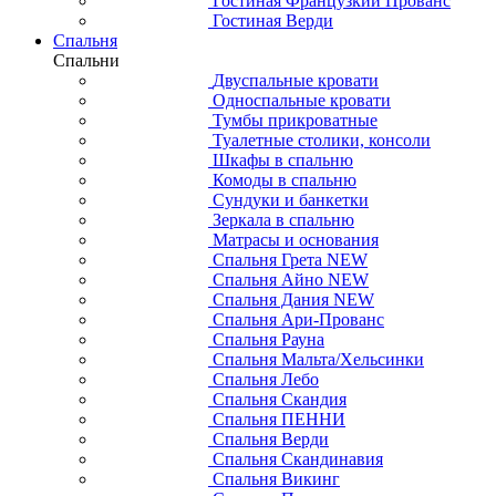
Гостиная Французкий Прованс
Гостиная Верди
Спальня
Спальни
Двуспальные кровати
Односпальные кровати
Тумбы прикроватные
Туалетные столики, консоли
Шкафы в спальню
Комоды в спальню
Сундуки и банкетки
Зеркала в спальню
Матрасы и основания
Спальня Грета NEW
Спальня Айно NEW
Спальня Дания NEW
Спальня Ари-Прованс
Спальня Рауна
Спальня Мальта/Хельсинки
Спальня Лебо
Спальня Скандия
Спальня ПЕННИ
Спальня Верди
Спальня Скандинавия
Спальня Викинг