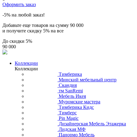
Оформить заказ
-5% на любой заказ!
Добавьте еще товаров на сумму
90 000
и получите скидку
5% на все
До скидки
5%
90 000
Коллекции
Коллекции
Тимберика
Минский мебельный центр
Скандия
тм SanRemi
Мебель Икея
Муромские мастера
Тимберика Кидс
Тимберс
Pin Magic
Дизайнерская Мебель Этажерка
Лидская МФ
Панормо Мебель