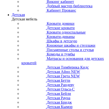
Викинг кабинет
Добрый мастер библиотека
Кабинет Прованс
Детская
Детская мебель
Кровати домики
Детские кровати
Кровати односпальные
Кровати-диваны
Шкафы в детскую
Книжные шкафы и стеллажи
Письменные столы и стулья
Комоды и тумбы
Матрасы и основания для детских
кроватей
Детская Тимберика Кидс
Детская Айно NEW
Детская Грета NEW
Детская Бетти
Детская Рандеву
Детская Ольса-С
Детская Бейли
Детская Рауна
Детская Бридж
Детская Кымор