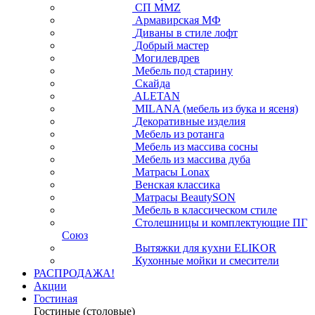
СП ММZ
Армавирская МФ
Диваны в стиле лофт
Добрый мастер
Могилевдрев
Мебель под старину
Скайда
ALETAN
MILANA (мебель из бука и ясеня)
Декоративные изделия
Мебель из ротанга
Мебель из массива сосны
Мебель из массива дуба
Матрасы Lonax
Венская классика
Матрасы BeautySON
Мебель в классическом стиле
Столешницы и комплектующие ПГ
Союз
Вытяжки для кухни ELIKOR
Кухонные мойки и смесители
РАСПРОДАЖА!
Акции
Гостиная
Гостиные (столовые)