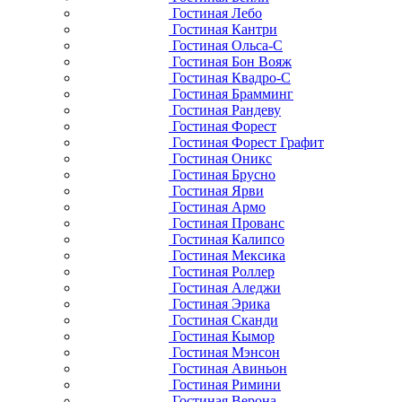
Гостиная Лебо
Гостиная Кантри
Гостиная Ольса-С
Гостиная Бон Вояж
Гостиная Квадро-С
Гостиная Брамминг
Гостиная Рандеву
Гостиная Форест
Гостиная Форест Графит
Гостиная Оникс
Гостиная Брусно
Гостиная Ярви
Гостиная Армо
Гостиная Прованс
Гостиная Калипсо
Гостиная Мексика
Гостиная Роллер
Гостиная Аледжи
Гостиная Эрика
Гостиная Сканди
Гостиная Кымор
Гостиная Мэнсон
Гостиная Авиньон
Гостиная Римини
Гостиная Верона