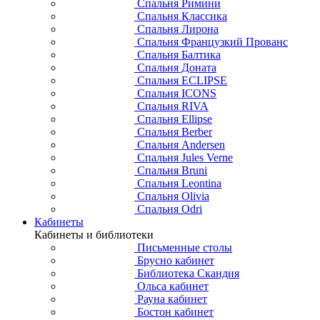
Спальня Римини
Спальня Классика
Спальня Лирона
Спальня Французкий Прованс
Спальня Балтика
Спальня Доната
Спальня ECLIPSE
Спальня ICONS
Спальня RIVA
Спальня Ellipse
Спальня Berber
Спальня Andersen
Спальня Jules Verne
Спальня Bruni
Спальня Leontina
Спальня Olivia
Спальня Odri
Кабинеты
Кабинеты и библиотеки
Письменные столы
Брусно кабинет
Библиотека Скандия
Ольса кабинет
Рауна кабинет
Бостон кабинет