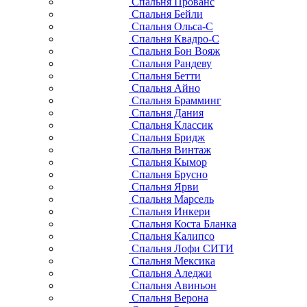
Спальня Прованс
Спальня Бейли
Спальня Ольса-С
Спальня Квадро-С
Спальня Бон Вояж
Спальня Рандеву
Спальня Бетти
Спальня Айно
Спальня Брамминг
Спальня Дания
Спальня Классик
Спальня Бридж
Спальня Винтаж
Спальня Кымор
Спальня Брусно
Спальня Ярви
Спальня Марсель
Спальня Инкери
Спальня Коста Бланка
Спальня Калипсо
Спальня Лофи СИТИ
Спальня Мексика
Спальня Аледжи
Спальня Авиньон
Спальня Верона