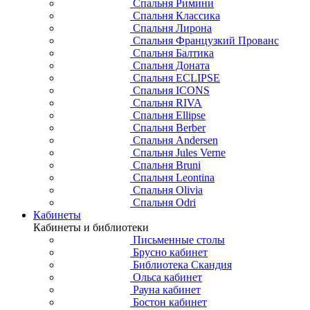
Спальня Римини
Спальня Классика
Спальня Лирона
Спальня Французкий Прованс
Спальня Балтика
Спальня Доната
Спальня ECLIPSE
Спальня ICONS
Спальня RIVA
Спальня Ellipse
Спальня Berber
Спальня Andersen
Спальня Jules Verne
Спальня Bruni
Спальня Leontina
Спальня Olivia
Спальня Odri
Кабинеты
Кабинеты и библиотеки
Письменные столы
Брусно кабинет
Библиотека Скандия
Ольса кабинет
Рауна кабинет
Бостон кабинет