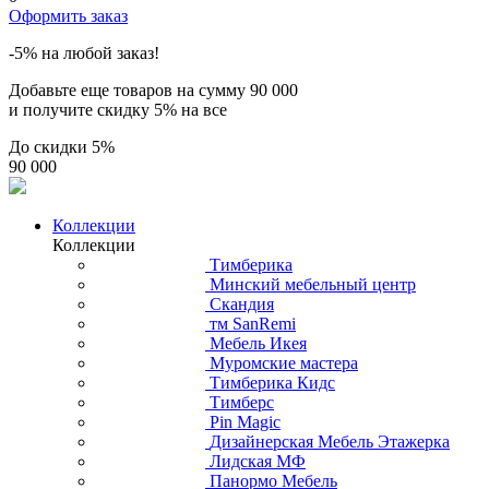
Оформить заказ
-5% на любой заказ!
Добавьте еще товаров на сумму
90 000
и получите скидку
5% на все
До скидки
5%
90 000
Коллекции
Коллекции
Тимберика
Минский мебельный центр
Скандия
тм SanRemi
Мебель Икея
Муромские мастера
Тимберика Кидс
Тимберс
Pin Magic
Дизайнерская Мебель Этажерка
Лидская МФ
Панормо Мебель