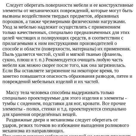
Следует оберегать поверхности мебели и ее конструктивные
элементы от механических повреждений, которые могут быть
вызваны воздействием твердых предметов, абразивных
порошков, а также чрезмерными физическими нагрузками.
Уход за мебелью надлежит осуществлять с применением
только качественных, специально предназначенных для этих
целей чистящих и полирующих средств, в соответствии с
прилагаемыми к ним инструкциями производителей о
способе и области (поверхности, материалы) их применения.
Пыль удаляется чистой, сухой и мягкой тканью (фланель,
сукно, плюш и т. п.) Рекомендуется очищать любую часть
мебели как можно скорее после того, как она загрязнилась.
Если Вы оставляете загрязнение на некоторое время, то
заметно повышается опасность образования разводов, пятен и
повреждений мебельных изделий и их частей.
Массу тела человека способны выдерживать только
специально проектируемые для этого изделия и элементы -
тумбы с сидением, подставки для ног, кровати. Все прочие
элементы - полки, стенки и т.д. проектируются специально
для хранения определённых вещей.
Раздвижные двери и механизмы следует оберегать от
ударов, резких толчков во избежание выпадения роликового
механизма из направляющих.