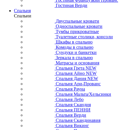
Гостиная Французкий Прованс
Гостиная Верди
Спальня
Спальни
Двуспальные кровати
Односпальные кровати
Тумбы прикроватные
Туалетные столики, консоли
Шкафы в спальню
Комоды в спальню
Сундуки и банкетки
Зеркала в спальню
Матрасы и основания
Спальня Грета NEW
Спальня Айно NEW
Спальня Дания NEW
Спальня Ари-Прованс
Спальня Рауна
Спальня Мальта/Хельсинки
Спальня Лебо
Спальня Скандия
Спальня ПЕННИ
Спальня Верди
Спальня Скандинавия
Спальня Викинг