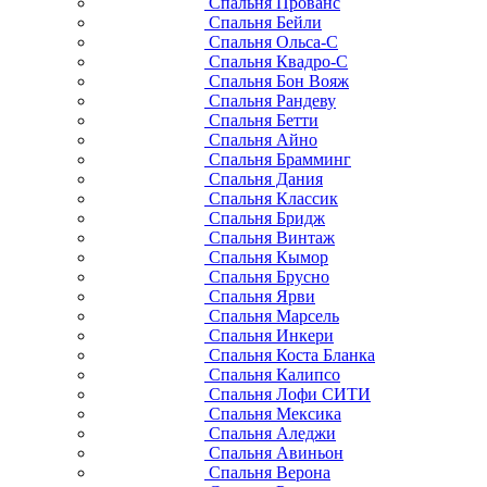
Спальня Прованс
Спальня Бейли
Спальня Ольса-С
Спальня Квадро-С
Спальня Бон Вояж
Спальня Рандеву
Спальня Бетти
Спальня Айно
Спальня Брамминг
Спальня Дания
Спальня Классик
Спальня Бридж
Спальня Винтаж
Спальня Кымор
Спальня Брусно
Спальня Ярви
Спальня Марсель
Спальня Инкери
Спальня Коста Бланка
Спальня Калипсо
Спальня Лофи СИТИ
Спальня Мексика
Спальня Аледжи
Спальня Авиньон
Спальня Верона