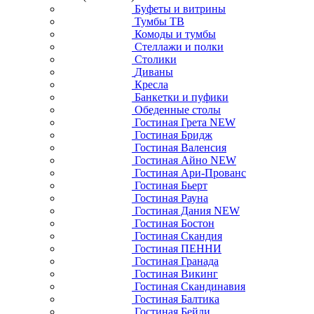
Буфеты и витрины
Тумбы ТВ
Комоды и тумбы
Стеллажи и полки
Столики
Диваны
Кресла
Банкетки и пуфики
Обеденные столы
Гостиная Грета NEW
Гостиная Бридж
Гостиная Валенсия
Гостиная Айно NEW
Гостиная Ари-Прованс
Гостиная Бьерт
Гостиная Рауна
Гостиная Дания NEW
Гостиная Бостон
Гостиная Скандия
Гостиная ПЕННИ
Гостиная Гранада
Гостиная Викинг
Гостиная Скандинавия
Гостиная Балтика
Гостиная Бейли