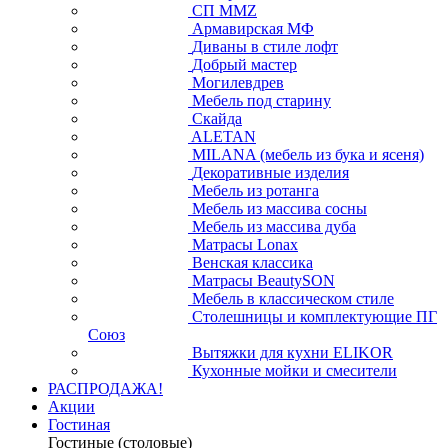
СП ММZ
Армавирская МФ
Диваны в стиле лофт
Добрый мастер
Могилевдрев
Мебель под старину
Скайда
ALETAN
MILANA (мебель из бука и ясеня)
Декоративные изделия
Мебель из ротанга
Мебель из массива сосны
Мебель из массива дуба
Матрасы Lonax
Венская классика
Матрасы BeautySON
Мебель в классическом стиле
Столешницы и комплектующие ПГ
Союз
Вытяжки для кухни ELIKOR
Кухонные мойки и смесители
РАСПРОДАЖА!
Акции
Гостиная
Гостиные (столовые)