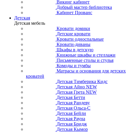
Викинг кабинет
Добрый мастер библиотека
Кабинет Прованс
Детская
Детская мебель
Кровати домики
Детские кровати
Кровати односпальные
Кровати-диваны
Шкафы в детскую
Книжные шкафы и стеллажи
Письменные столы и стулья
Комоды и тумбы
Матрасы и основания для детских
кроватей
Детская Тимберика Кидс
Детская Айно NEW
Детская Грета NEW
Детская Бетти
Детская Рандеву
Детская Ольса-С
Детская Бейли
Детская Рауна
Детская Бридж
Детская Кымор