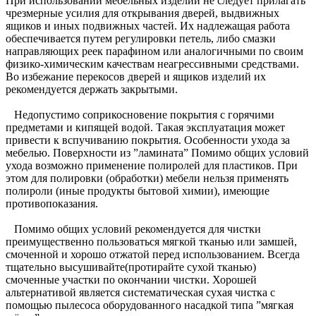
При использовании мебельных изделий не следует прилагать
чрезмерные усилия для открывания дверей, выдвижных
ящиков и иных подвижных частей. Их надлежащая работа
обеспечивается путем регулировки петель, либо смазки
направляющих реек парафином или аналогичными по своим
физико-химическим качествам неагрессивными средствами.
Во избежание перекосов дверей и ящиков изделий их
рекомендуется держать закрытыми.
Недопустимо соприкосновение покрытия с горячими
предметами и кипящей водой. Такая эксплуатация может
привести к вспучиванию покрытия. Особенности ухода за
мебелью. Поверхности из ”ламината” Помимо общих условий
ухода возможно применение полиролей для пластиков. При
этом для полировки (обработки) мебели нельзя применять
полироли (иные продукты бытовой химии), имеющие
противопоказания.
Помимо общих условий рекомендуется для чистки
преимущественно пользоваться мягкой тканью или замшей,
смоченной и хорошо отжатой перед использованием. Всегда
тщательно высушивайте(протирайте сухой тканью)
смоченные участки по окончании чистки. Хорошей
альтернативой является систематическая сухая чистка с
помощью пылесоса оборудованного насадкой типа ”мягкая