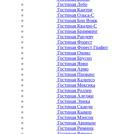
Гостиная Лебо
Гостиная Кантри
Гостиная Ольса-С
Гостиная Бон Вояж
Гостиная Квадро-С
Гостиная Брамминг
Гостиная Рандеву
Гостиная Форест
Гостиная Форест Графит
Гостиная Оникс
Гостиная Брусно
Гостиная Ярви
Гостиная Армо
Гостиная Прованс
Гостиная Калипсо
Гостиная Мексика
Гостиная Роллер
Гостиная Аледжи
Гостиная Эрика
Гостиная Сканди
Гостиная Кымор
Гостиная Мэнсон
Гостиная Авиньон
Гостиная Римини
Гостиная Верона