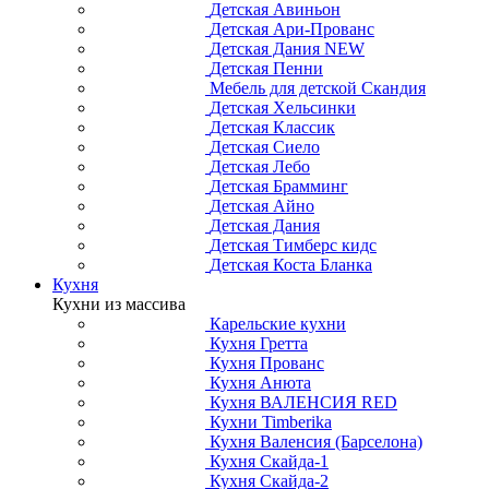
Детская Авиньон
Детская Ари-Прованс
Детская Дания NEW
Детская Пенни
Мебель для детской Скандия
Детская Хельсинки
Детская Классик
Детская Сиело
Детская Лебо
Детская Брамминг
Детская Айно
Детская Дания
Детская Тимберс кидс
Детская Коста Бланка
Кухня
Кухни из массива
Карельские кухни
Кухня Гретта
Кухня Прованс
Кухня Анюта
Кухня ВАЛЕНСИЯ RED
Кухни Timberika
Кухня Валенсия (Барселона)
Кухня Скайда-1
Кухня Скайда-2