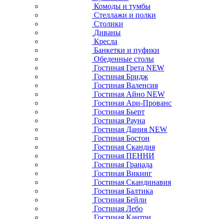
Комоды и тумбы
Стеллажи и полки
Столики
Диваны
Кресла
Банкетки и пуфики
Обеденные столы
Гостиная Грета NEW
Гостиная Бридж
Гостиная Валенсия
Гостиная Айно NEW
Гостиная Ари-Прованс
Гостиная Бьерт
Гостиная Рауна
Гостиная Дания NEW
Гостиная Бостон
Гостиная Скандия
Гостиная ПЕННИ
Гостиная Гранада
Гостиная Викинг
Гостиная Скандинавия
Гостиная Балтика
Гостиная Бейли
Гостиная Лебо
Гостиная Кантри