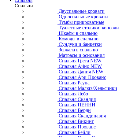
Спальня
Спальни
Двуспальные кровати
Односпальные кровати
Тумбы прикроватные
Туалетные столики, консоли
Шкафы в спальню
Комоды в спальню
Сундуки и банкетки
Зеркала в спальню
Матрасы и основания
Спальня Грета NEW
Спальня Айно NEW
Спальня Дания NEW
Спальня Ари-Прованс
Спальня Рауна
Спальня Мальта/Хельсинки
Спальня Лебо
Спальня Скандия
Спальня ПЕННИ
Спальня Верди
Спальня Скандинавия
Спальня Викинг
Спальня Прованс
Спальня Бейли