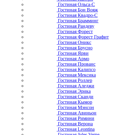
Гостиная Ольса-С
Гостиная Бон Вояж
Гостиная Квадро-С
Гостиная Брамминг
Гостиная Рандеву
Гостиная Форест
Гостиная Форест Графит
Гостиная Оникс
Гостиная Брусно
Гостиная Ярви
Гостиная Армо
Гостиная Прованс
Гостиная Калипсо
Гостиная Мексика
Гостиная Роллер
Гостиная Аледжи
Гостиная Эрика
Гостиная Сканди
Гостиная Кымор
Гостиная Мэнсон
Гостиная Авиньон
Гостиная Римини
Гостиная Верона
Гостиная Leontina
Гостиная Jules Verne