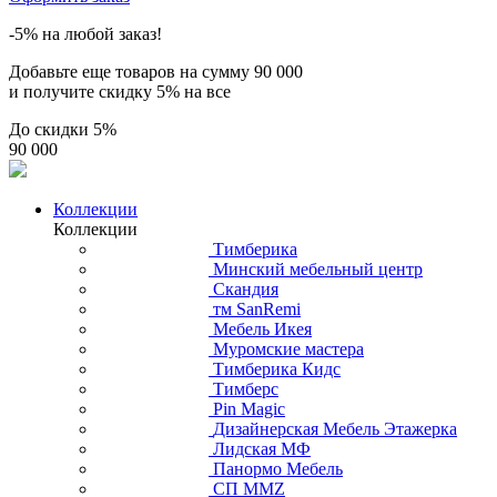
-5% на любой заказ!
Добавьте еще товаров на сумму
90 000
и получите скидку
5% на все
До скидки
5%
90 000
Коллекции
Коллекции
Тимберика
Минский мебельный центр
Скандия
тм SanRemi
Мебель Икея
Муромские мастера
Тимберика Кидс
Тимберс
Pin Magic
Дизайнерская Мебель Этажерка
Лидская МФ
Панормо Мебель
СП ММZ