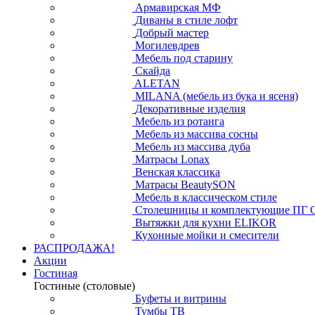
Армавирская МФ
Диваны в стиле лофт
Добрый мастер
Могилевдрев
Мебель под старину
Скайда
ALETAN
MILANA (мебель из бука и ясеня)
Декоративные изделия
Мебель из ротанга
Мебель из массива сосны
Мебель из массива дуба
Матрасы Lonax
Венская классика
Матрасы BeautySON
Мебель в классическом стиле
Столешницы и комплектующие ПГ 
Вытяжки для кухни ELIKOR
Кухонные мойки и смесители
РАСПРОДАЖА!
Акции
Гостиная
Гостиные (столовые)
Буфеты и витрины
Тумбы ТВ