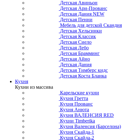
Детская Авиньон
Детская Ари-Прованс
Детская Дания NEW
Детская Пенни
Мебель для детской Скандия
Детская Хельсинки
Детская Классик
Детская Сиело
Детская Лебо
Детская Брамминг
Детская Айно
Детская Дания
Детская Тимберс кидс
Детская Коста Бланка
Кухня
Кухни из массива
Карельские кухни
Кухня Гретта
Кухня Прованс
Кухня Анюта
Кухня ВАЛЕНСИЯ RED
Кухни Timberika
Кухня Валенсия (Барселона)
Кухня Скайда-1
Кухня Скайда-2