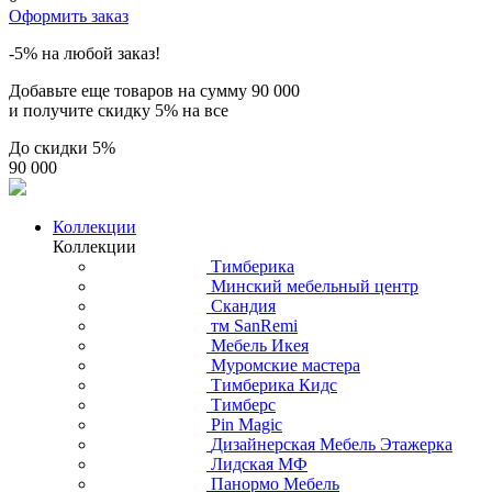
Оформить заказ
-5% на любой заказ!
Добавьте еще товаров на сумму
90 000
и получите скидку
5% на все
До скидки
5%
90 000
Коллекции
Коллекции
Тимберика
Минский мебельный центр
Скандия
тм SanRemi
Мебель Икея
Муромские мастера
Тимберика Кидс
Тимберс
Pin Magic
Дизайнерская Мебель Этажерка
Лидская МФ
Панормо Мебель