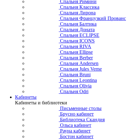
Спальня Римини
Спальня Классика
Спальня Лирона
Спальня Французкий Прованс
Спальня Балтика
Спальня Доната
Спальня ECLIPSE
Спальня ICONS
Спальня RIVA
Спальня Ellipse
Спальня Berber
Спальня Andersen
Спальня Jules Verne
Спальня Bruni
Спальня Leontina
Спальня Olivia
Спальня Odri
Кабинеты
Кабинеты и библиотеки
Письменные столы
Брусно кабинет
Библиотека Скандия
Ольса кабинет
Рауна кабинет
Бостон кабинет