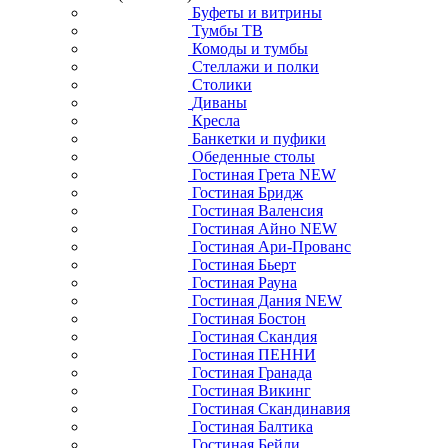
Буфеты и витрины
Тумбы ТВ
Комоды и тумбы
Стеллажи и полки
Столики
Диваны
Кресла
Банкетки и пуфики
Обеденные столы
Гостиная Грета NEW
Гостиная Бридж
Гостиная Валенсия
Гостиная Айно NEW
Гостиная Ари-Прованс
Гостиная Бьерт
Гостиная Рауна
Гостиная Дания NEW
Гостиная Бостон
Гостиная Скандия
Гостиная ПЕННИ
Гостиная Гранада
Гостиная Викинг
Гостиная Скандинавия
Гостиная Балтика
Гостиная Бейли