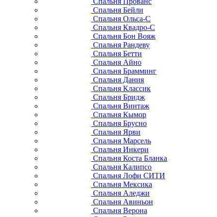
Спальня Прованс
Спальня Бейли
Спальня Ольса-С
Спальня Квадро-С
Спальня Бон Вояж
Спальня Рандеву
Спальня Бетти
Спальня Айно
Спальня Брамминг
Спальня Дания
Спальня Классик
Спальня Бридж
Спальня Винтаж
Спальня Кымор
Спальня Брусно
Спальня Ярви
Спальня Марсель
Спальня Инкери
Спальня Коста Бланка
Спальня Калипсо
Спальня Лофи СИТИ
Спальня Мексика
Спальня Аледжи
Спальня Авиньон
Спальня Верона