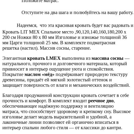
Положите матрас.
Отступите на два шага и полюбуйтесь на вашу работу
Надеемся, что эта красивая кровать будет вас радовать и
Кровать LIT MEX Спальное место ,90,120,140,160,180,200 х
200 см Ножки 80 х 80 мм Изголовье и изножье толщиной 36
мм Царги толщиной 25 мм. В комплекте подматрасная
решетка (настил). Массив сосны, старение.
Элегантная
кровать LMEX
выполнена из
массива сосны
—
натурального, прочного и долговечного материала, который
привносит в интерьер ощущение уюта и спокойствия.
Покрытие
маслом «мёд»
подчёркивает природную текстуру
древесины, придаёт ей мягкий золотистый оттенок и
защищает поверхность от влаги и механических воздействий.
Благодаря продуманной конструкции кровать сочетает в себе
прочность и комфорт. В комплект входит
реечное дно
,
обеспечивающее надёжную поддержку и вентиляцию
матраса, что способствует здоровому и крепкому сну. Высокое
изголовье делает модель выразительной и удобной, а
лаконичные линии позволяют ей органично вписаться в
интерьер спальни любого стиля — от классики до кантри.