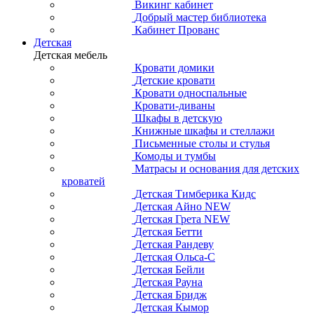
Викинг кабинет
Добрый мастер библиотека
Кабинет Прованс
Детская
Детская мебель
Кровати домики
Детские кровати
Кровати односпальные
Кровати-диваны
Шкафы в детскую
Книжные шкафы и стеллажи
Письменные столы и стулья
Комоды и тумбы
Матрасы и основания для детских
кроватей
Детская Тимберика Кидс
Детская Айно NEW
Детская Грета NEW
Детская Бетти
Детская Рандеву
Детская Ольса-С
Детская Бейли
Детская Рауна
Детская Бридж
Детская Кымор