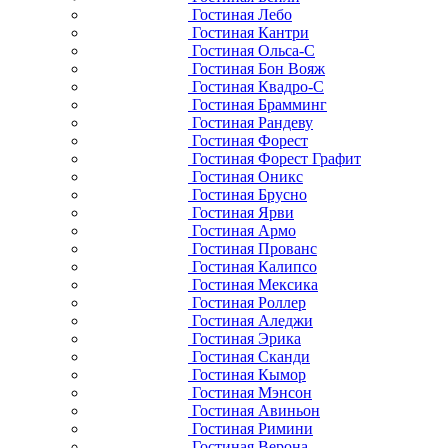
Гостиная Лебо
Гостиная Кантри
Гостиная Ольса-С
Гостиная Бон Вояж
Гостиная Квадро-С
Гостиная Брамминг
Гостиная Рандеву
Гостиная Форест
Гостиная Форест Графит
Гостиная Оникс
Гостиная Брусно
Гостиная Ярви
Гостиная Армо
Гостиная Прованс
Гостиная Калипсо
Гостиная Мексика
Гостиная Роллер
Гостиная Аледжи
Гостиная Эрика
Гостиная Сканди
Гостиная Кымор
Гостиная Мэнсон
Гостиная Авиньон
Гостиная Римини
Гостиная Верона