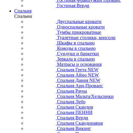
Гостиная Французкий Прованс
Гостиная Верди
Спальня
Спальни
Двуспальные кровати
Односпальные кровати
Тумбы прикроватные
Туалетные столики, консоли
Шкафы в спальню
Комоды в спальню
Сундуки и банкетки
Зеркала в спальню
Матрасы и основания
Спальня Грета NEW
Спальня Айно NEW
Спальня Дания NEW
Спальня Ари-Прованс
Спальня Рауна
Спальня Мальта/Хельсинки
Спальня Лебо
Спальня Скандия
Спальня ПЕННИ
Спальня Верди
Спальня Скандинавия
Спальня Викинг