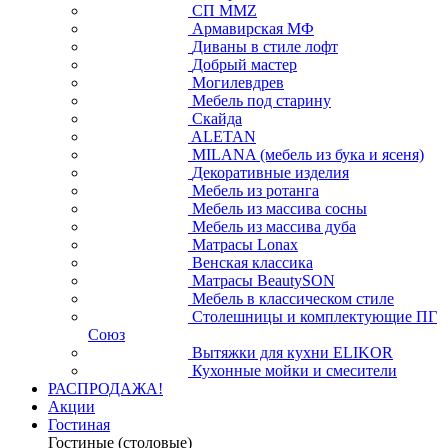
СП ММZ
Армавирская МФ
Диваны в стиле лофт
Добрый мастер
Могилевдрев
Мебель под старину
Скайда
ALETAN
MILANA (мебель из бука и ясеня)
Декоративные изделия
Мебель из ротанга
Мебель из массива сосны
Мебель из массива дуба
Матрасы Lonax
Венская классика
Матрасы BeautySON
Мебель в классическом стиле
Столешницы и комплектующие ПГ
Союз
Вытяжки для кухни ELIKOR
Кухонные мойки и смесители
РАСПРОДАЖА!
Акции
Гостиная
Гостиные (столовые)