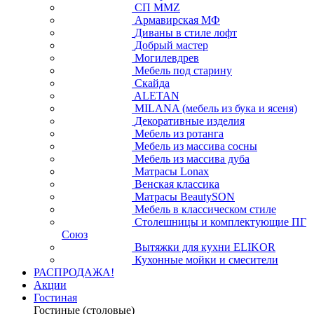
СП ММZ
Армавирская МФ
Диваны в стиле лофт
Добрый мастер
Могилевдрев
Мебель под старину
Скайда
ALETAN
MILANA (мебель из бука и ясеня)
Декоративные изделия
Мебель из ротанга
Мебель из массива сосны
Мебель из массива дуба
Матрасы Lonax
Венская классика
Матрасы BeautySON
Мебель в классическом стиле
Столешницы и комплектующие ПГ
Союз
Вытяжки для кухни ELIKOR
Кухонные мойки и смесители
РАСПРОДАЖА!
Акции
Гостиная
Гостиные (столовые)