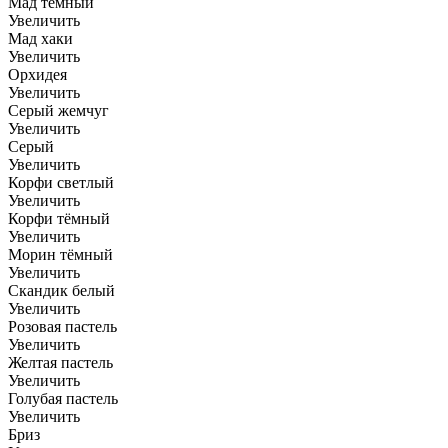
Мад темный
Увеличить
Мад хаки
Увеличить
Орхидея
Увеличить
Серый жемчуг
Увеличить
Серый
Увеличить
Корфи светлый
Увеличить
Корфи тёмный
Увеличить
Морин тёмный
Увеличить
Скандик белый
Увеличить
Розовая пастель
Увеличить
Желтая пастель
Увеличить
Голубая пастель
Увеличить
Бриз