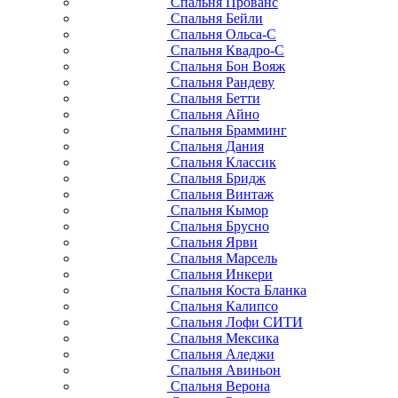
Спальня Прованс
Спальня Бейли
Спальня Ольса-С
Спальня Квадро-С
Спальня Бон Вояж
Спальня Рандеву
Спальня Бетти
Спальня Айно
Спальня Брамминг
Спальня Дания
Спальня Классик
Спальня Бридж
Спальня Винтаж
Спальня Кымор
Спальня Брусно
Спальня Ярви
Спальня Марсель
Спальня Инкери
Спальня Коста Бланка
Спальня Калипсо
Спальня Лофи СИТИ
Спальня Мексика
Спальня Аледжи
Спальня Авиньон
Спальня Верона