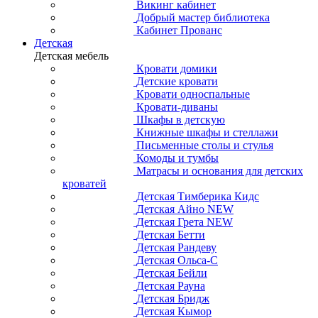
Викинг кабинет
Добрый мастер библиотека
Кабинет Прованс
Детская
Детская мебель
Кровати домики
Детские кровати
Кровати односпальные
Кровати-диваны
Шкафы в детскую
Книжные шкафы и стеллажи
Письменные столы и стулья
Комоды и тумбы
Матрасы и основания для детских
кроватей
Детская Тимберика Кидс
Детская Айно NEW
Детская Грета NEW
Детская Бетти
Детская Рандеву
Детская Ольса-С
Детская Бейли
Детская Рауна
Детская Бридж
Детская Кымор