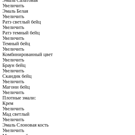
Эмаль Салатовая
Увеличить
Эмаль Белая
Увеличить
Ратэ светлый бейц
Увеличить
Ратэ темный бейц
Увеличить
Темный бейц
Увеличить
Комбинированный цвет
Увеличить
Браун бейц
Увеличить
Скандик бейц
Увеличить
Магони бейц
Увеличить
Плотные эмали:
Крем
Увеличить
Мад светлый
Увеличить
Эмаль Слоновая кость
Увеличить