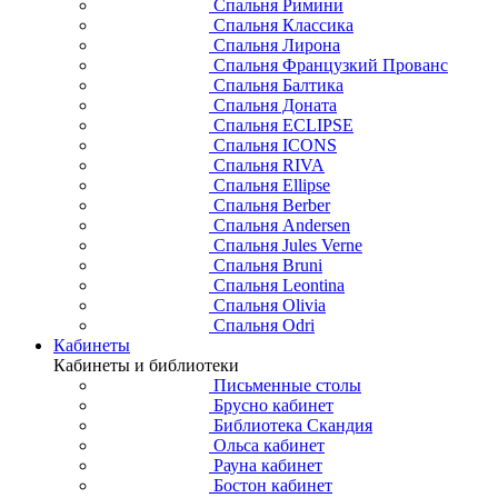
Спальня Римини
Спальня Классика
Спальня Лирона
Спальня Французкий Прованс
Спальня Балтика
Спальня Доната
Спальня ECLIPSE
Спальня ICONS
Спальня RIVA
Спальня Ellipse
Спальня Berber
Спальня Andersen
Спальня Jules Verne
Спальня Bruni
Спальня Leontina
Спальня Olivia
Спальня Odri
Кабинеты
Кабинеты и библиотеки
Письменные столы
Брусно кабинет
Библиотека Скандия
Ольса кабинет
Рауна кабинет
Бостон кабинет