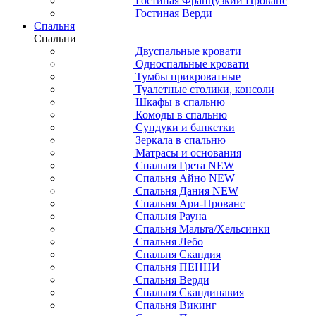
Гостиная Французкий Прованс
Гостиная Верди
Спальня
Спальни
Двуспальные кровати
Односпальные кровати
Тумбы прикроватные
Туалетные столики, консоли
Шкафы в спальню
Комоды в спальню
Сундуки и банкетки
Зеркала в спальню
Матрасы и основания
Спальня Грета NEW
Спальня Айно NEW
Спальня Дания NEW
Спальня Ари-Прованс
Спальня Рауна
Спальня Мальта/Хельсинки
Спальня Лебо
Спальня Скандия
Спальня ПЕННИ
Спальня Верди
Спальня Скандинавия
Спальня Викинг