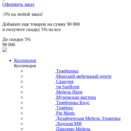
Оформить заказ
-5% на любой заказ!
Добавьте еще товаров на сумму
90 000
и получите скидку
5% на все
До скидки
5%
90 000
Коллекции
Коллекции
Тимберика
Минский мебельный центр
Скандия
тм SanRemi
Мебель Икея
Муромские мастера
Тимберика Кидс
Тимберс
Pin Magic
Дизайнерская Мебель Этажерка
Лидская МФ
Панормо Мебель