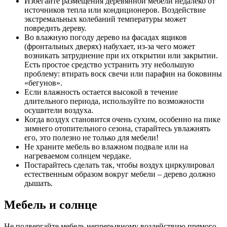
Избегайте размещения деревянной мебели недалеко от
источников тепла или кондиционеров. Воздействие
экстремальных колебаний температуры может
повредить дереву.
Во влажную погоду дерево на фасадах ящиков
(фронтальных дверях) набухает, из-за чего может
возникать затруднение при их открытии или закрытии.
Есть простое средство устранить эту небольшую
проблему: втирать воск свечи или парафин на боковины
«бегунов».
Если влажность остается высокой в течение
длительного периода, используйте по возможности
осушители воздуха.
Когда воздух становится очень сухим, особенно на пике
зимнего отопительного сезона, старайтесь увлажнять
его, это полезно не только для мебели!
Не храните мебель во влажном подвале или на
нагреваемом солнцем чердаке.
Постарайтесь сделать так, чтобы воздух циркулировал
естественным образом вокруг мебели – дерево должно
дышать.
Мебель и солнце
Не подвергайте мебель непрерывному воздействию прямого