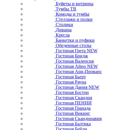
Буфеты и витрины
Тумбы ТВ
Комоды и тумбы
Стеллажи и полки
Столики
Диваны
Кресла
Банкетки и пуфики
Обеденные столы
Гостиная Грета NEW
Гостиная Бридж
Гостиная Валенсия
Гостиная Айно NEW
Гостиная Ари-Прованс
Гостиная Бьерт
Гостиная Рауна
Гостиная Дания NEW
Гостиная Бостон
Гостиная Скандия
Гостиная ПЕННИ
Гостиная Гранада
Гостиная Викинг
Гостиная Скандинавия
Гостиная Балтика
Гостиная Бейли