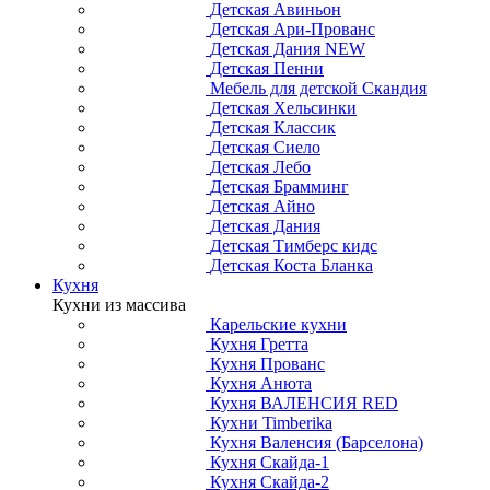
Детская Авиньон
Детская Ари-Прованс
Детская Дания NEW
Детская Пенни
Мебель для детской Скандия
Детская Хельсинки
Детская Классик
Детская Сиело
Детская Лебо
Детская Брамминг
Детская Айно
Детская Дания
Детская Тимберс кидс
Детская Коста Бланка
Кухня
Кухни из массива
Карельские кухни
Кухня Гретта
Кухня Прованс
Кухня Анюта
Кухня ВАЛЕНСИЯ RED
Кухни Timberika
Кухня Валенсия (Барселона)
Кухня Скайда-1
Кухня Скайда-2