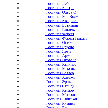
Гостиная Лебо
Гостиная Кантри
Гостиная Ольса-С
Гостиная Бон Вояж
Гостиная Квадро-С
Гостиная Брамминг
Гостиная Рандеву
Гостиная Форест
Гостиная Форест Графит
Гостиная Оникс
Гостиная Брусно
Гостиная Ярви
Гостиная Армо
Гостиная Прованс
Гостиная Калипсо
Гостиная Мексика
Гостиная Роллер
Гостиная Аледжи
Гостиная Эрика
Гостиная Сканди
Гостиная Кымор
Гостиная Мэнсон
Гостиная Авиньон
Гостиная Римини
Гостиная Верона