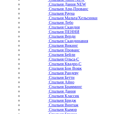
Спальня Дания NEW
Спальня Ари-Прованс
Спальня Рауна
Спальня Мальта/Хельсинки
Спальня Лебо
Спальня Скандия
Спальня ПЕННИ
Спальня Верди
Спальня Скандинавия
Спальня Викинг
Спальня Прованс
Спальня Бейли
Спальня Ольса-С
Спальня Квадро-С
Спальня Бон Вояж
Спальня Рандеву
Спальня Бетти
Спальня Айно
Спальня Брамминг
Спальня Дания
Спальня Классик
Спальня Бридж
Спальня Винтаж
Спальня Кымор