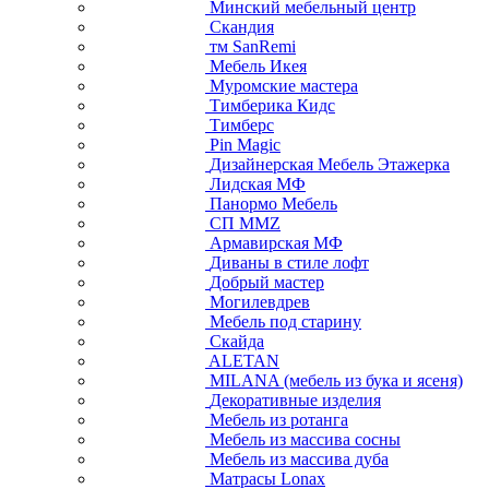
Минский мебельный центр
Скандия
тм SanRemi
Мебель Икея
Муромские мастера
Тимберика Кидс
Тимберс
Pin Magic
Дизайнерская Мебель Этажерка
Лидская МФ
Панормо Мебель
СП ММZ
Армавирская МФ
Диваны в стиле лофт
Добрый мастер
Могилевдрев
Мебель под старину
Скайда
ALETAN
MILANA (мебель из бука и ясеня)
Декоративные изделия
Мебель из ротанга
Мебель из массива сосны
Мебель из массива дуба
Матрасы Lonax