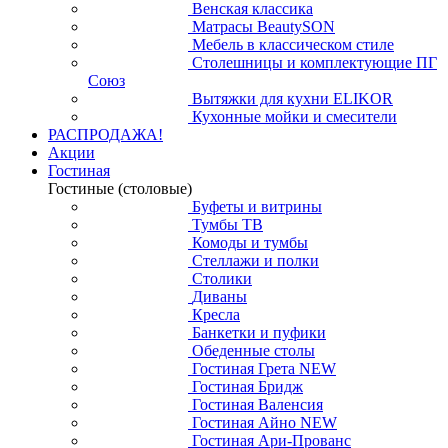
Венская классика
Матрасы BeautySON
Мебель в классическом стиле
Столешницы и комплектующие ПГ
Союз
Вытяжки для кухни ELIKOR
Кухонные мойки и смесители
РАСПРОДАЖА!
Акции
Гостиная
Гостиные (столовые)
Буфеты и витрины
Тумбы ТВ
Комоды и тумбы
Стеллажи и полки
Столики
Диваны
Кресла
Банкетки и пуфики
Обеденные столы
Гостиная Грета NEW
Гостиная Бридж
Гостиная Валенсия
Гостиная Айно NEW
Гостиная Ари-Прованс