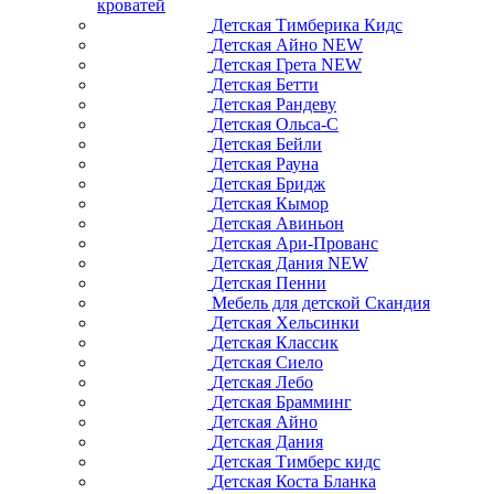
кроватей
Детская Тимберика Кидс
Детская Айно NEW
Детская Грета NEW
Детская Бетти
Детская Рандеву
Детская Ольса-С
Детская Бейли
Детская Рауна
Детская Бридж
Детская Кымор
Детская Авиньон
Детская Ари-Прованс
Детская Дания NEW
Детская Пенни
Мебель для детской Скандия
Детская Хельсинки
Детская Классик
Детская Сиело
Детская Лебо
Детская Брамминг
Детская Айно
Детская Дания
Детская Тимберс кидс
Детская Коста Бланка