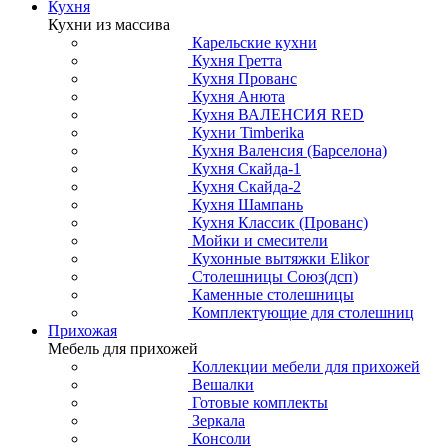
Кухня
Кухни из массива
Карельские кухни
Кухня Гретта
Кухня Прованс
Кухня Анюта
Кухня ВАЛЕНСИЯ RED
Кухни Timberika
Кухня Валенсия (Барселона)
Кухня Скайда-1
Кухня Скайда-2
Кухня Шампань
Кухня Классик (Прованс)
Мойки и смесители
Кухонные вытяжки Elikor
Столешницы Союз(дсп)
Каменные столешницы
Комплектующие для столешниц
Прихожая
Мебель для прихожей
Коллекции мебели для прихожей
Вешалки
Готовые комплекты
Зеркала
Консоли