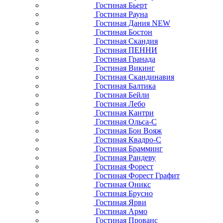
Гостиная Бьерт
Гостиная Рауна
Гостиная Дания NEW
Гостиная Бостон
Гостиная Скандия
Гостиная ПЕННИ
Гостиная Гранада
Гостиная Викинг
Гостиная Скандинавия
Гостиная Балтика
Гостиная Бейли
Гостиная Лебо
Гостиная Кантри
Гостиная Ольса-С
Гостиная Бон Вояж
Гостиная Квадро-С
Гостиная Брамминг
Гостиная Рандеву
Гостиная Форест
Гостиная Форест Графит
Гостиная Оникс
Гостиная Брусно
Гостиная Ярви
Гостиная Армо
Гостиная Прованс