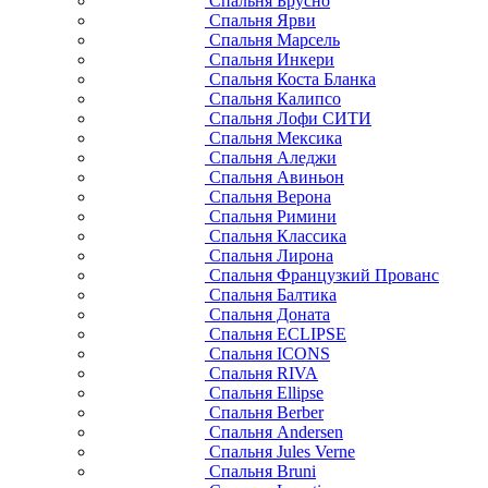
Спальня Брусно
Спальня Ярви
Спальня Марсель
Спальня Инкери
Спальня Коста Бланка
Спальня Калипсо
Спальня Лофи СИТИ
Спальня Мексика
Спальня Аледжи
Спальня Авиньон
Спальня Верона
Спальня Римини
Спальня Классика
Спальня Лирона
Спальня Французкий Прованс
Спальня Балтика
Спальня Доната
Спальня ECLIPSE
Спальня ICONS
Спальня RIVA
Спальня Ellipse
Спальня Berber
Спальня Andersen
Спальня Jules Verne
Спальня Bruni