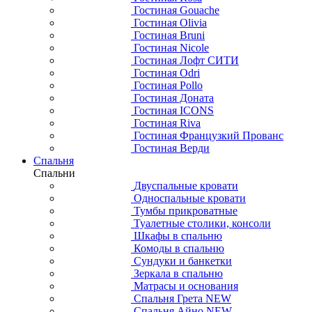
Гостиная Gouache
Гостиная Olivia
Гостиная Bruni
Гостиная Nicole
Гостиная Лофт СИТИ
Гостиная Odri
Гостиная Pollo
Гостиная Доната
Гостиная ICONS
Гостиная Riva
Гостиная Французкий Прованс
Гостиная Верди
Спальня
Спальни
Двуспальные кровати
Односпальные кровати
Тумбы прикроватные
Туалетные столики, консоли
Шкафы в спальню
Комоды в спальню
Сундуки и банкетки
Зеркала в спальню
Матрасы и основания
Спальня Грета NEW
Спальня Айно NEW